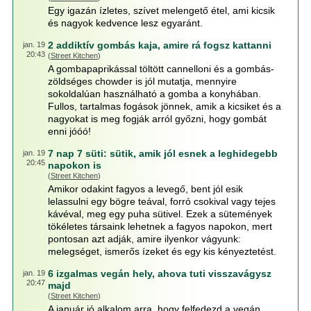
Egy igazán ízletes, szívet melengető étel, ami kicsik
és nagyok kedvence lesz egyaránt.
2 addiktív gombás kaja, amire rá fogsz kattanni
jan. 19
20:43
(
Street Kitchen
)
A gombapaprikással töltött cannelloni és a gombás-
zöldséges chowder is jól mutatja, mennyire
sokoldalúan használható a gomba a konyhában.
Fullos, tartalmas fogások jönnek, amik a kicsiket és a
nagyokat is meg fogják arról győzni, hogy gombát
enni jóóó!
7 nap 7 süti: sütik, amik jól esnek a leghidegebb
jan. 19
20:45
napokon is
(
Street Kitchen
)
Amikor odakint fagyos a levegő, bent jól esik
lelassulni egy bögre teával, forró csokival vagy tejes
kávéval, meg egy puha sütivel. Ezek a sütemények
tökéletes társaink lehetnek a fagyos napokon, mert
pontosan azt adják, amire ilyenkor vágyunk:
melegséget, ismerős ízeket és egy kis kényeztetést.
6 izgalmas vegán hely, ahova tuti visszavágysz
jan. 19
20:47
majd
(
Street Kitchen
)
A január jó alkalom arra, hogy felfedezd a vegán