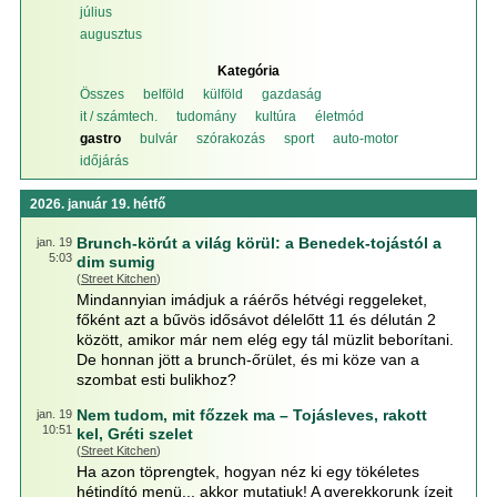
július
augusztus
Kategória
Összes
belföld
külföld
gazdaság
it / számtech.
tudomány
kultúra
életmód
gastro
bulvár
szórakozás
sport
auto-motor
időjárás
2026. január 19. hétfő
Brunch-körút a világ körül: a Benedek-tojástól a
jan. 19
5:03
dim sumig
(
Street Kitchen
)
Mindannyian imádjuk a ráérős hétvégi reggeleket,
főként azt a bűvös idősávot délelőtt 11 és délután 2
között, amikor már nem elég egy tál müzlit beborítani.
De honnan jött a brunch-őrület, és mi köze van a
szombat esti bulikhoz?
Nem tudom, mit főzzek ma – Tojásleves, rakott
jan. 19
10:51
kel, Gréti szelet
(
Street Kitchen
)
Ha azon töprengtek, hogyan néz ki egy tökéletes
hétindító menü... akkor mutatjuk! A gyerekkorunk ízeit