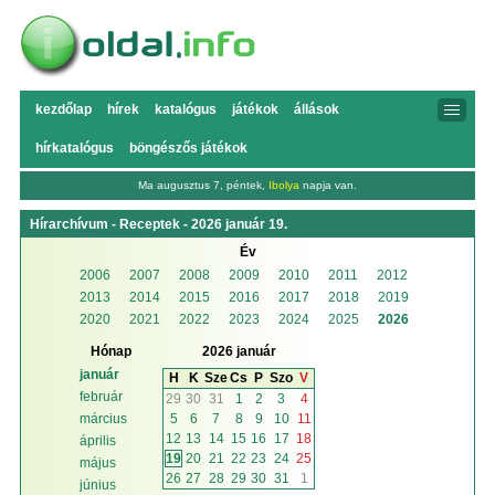
kezdőlap
hírek
katalógus
játékok
állások
hírkatalógus
böngészős játékok
Ma augusztus 7, péntek,
Ibolya
napja van.
Hírarchívum - Receptek - 2026 január 19.
Év
2006
2007
2008
2009
2010
2011
2012
2013
2014
2015
2016
2017
2018
2019
2020
2021
2022
2023
2024
2025
2026
Hónap
2026 január
január
H
K
Sze
Cs
P
Szo
V
február
29
30
31
1
2
3
4
5
6
7
8
9
10
11
március
12
13
14
15
16
17
18
április
19
20
21
22
23
24
25
május
26
27
28
29
30
31
1
június