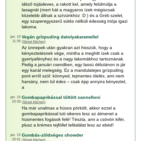
idéző tojásleves, a rakott kel, amely felülmúlja a
lasagnát (mert hát a magyaros ízek mégiscsak
közelebb állnak a szívünkhöz :D ) és a Gréti szelet,
egy szuperegyszerű sütés nélküli édesség triója igazi
lakoma.
Vegán grízpuding datolyakaramellel
jan. 19
11:39
(
Street Kitchen
)
Az ünnepek után gyakran azt hisszük, hogy a
kényeztetésnek vége, mintha a meghitt ízek csak a
gyertyafényhez és a nagy lakomákhoz tartoznának.
Pedig a januári csendben, egy lassú délutánon is jár
egy kanál melegség. Ez a mandulatejes grízpuding
pont erről szól: könnyed, tejmentes ölelés, ami nem
harsány, nem túl édes – csak épp annyira kényeztet,
a
Gombapaprikással töltött cannelloni
jan. 19
20:39
(
Street Kitchen
)
Ha már unalmas a húsos pörkölt, akkor ezzel a
gombapaprikással tuti sikeres lesz az átmenet a
húsmentes fogások felé! Tészta, ami a csövön kifér,
plusz a krémes tejföllel telitalálat lesz az ebéd!
Gombás-zöldséges chowder
jan. 19
20:41
(
Street Kitchen
)