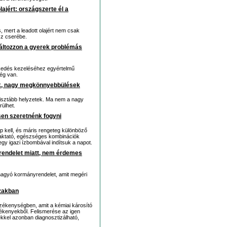
lajért: országszerte él a
, mert a leadott olajért nem csak
sz cserébe.
áltozzon a gyerek problémás
kedés kezeléséhez egyértelmű
ég van.
sek, nagy megkönnyebbülések
isztább helyzetek. Ma nem a nagy
ülhet.
sen szeretnénk fogyni
 kell, és máris rengeteg különböző
 laktató, egészséges kombinációk
gy igazi ízbombával indítsuk a napot.
 rendelet miatt, nem érdemes
dhagyó kormányrendelet, amit megéri
ázakban
ékenységben, amit a kémiai károsító
zékenyekből. Felismerése az igen
kkel azonban diagnosztizálható,