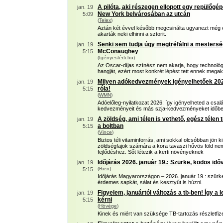
A pilóta, aki részegen ellopott egy repülőgép
jan. 19
New York belvárosában az utcán
5:09
(
Telex
)
Aztán két évvel később megcsinálta ugyanezt még
akarták neki elhinni a sztorit.
Senki sem tudja úgy megtréfálni a mesterség
jan. 19
McConaughey
5:15
(
Igényesférfi.hu
)
Az Oscar-díjas színész nem akarja, hogy technológi
hangját, ezért most konkrét lépést tett ennek mega
Milyen adókedvezmények igényelhetőek 2026-
jan. 19
róla!
5:15
(
WMN
)
Adóelőleg-nyilatkozat 2026: így igényelheted a cs
kedvezményeit és más szja-kedvezményeket időbe
A zöldség, ami télen is vethető, egész télen
jan. 19
a boltban
5:15
(
Vince
)
Biztos téli vitaminforrás, ami sokkal olcsóbban jön k
zöldségfajok számára a kora tavaszi hűvös föld ne
fejlődéshez. Sőt létezik a kerti növényeknek
Időjárás 2026. január 19.: Szürke, ködös időv
jan. 19
(
Bien
)
5:15
Időjárás Magyarországon – 2026. január 19.: szürke
érdemes sapkát, sálat és kesztyűt is húzni.
Figyelem, januártól változás a tb-ben! Így a 
jan. 19
kérni
5:15
(
Hóvége
)
Kinek és miért van szüksége TB-tartozás részletfiz