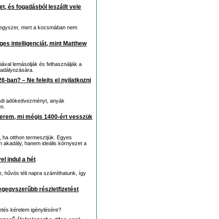
et, és fogadásból leszállt vele
 egyszer, mert a kocsmában nem
es intelligenciát, mint Matthew
ával lemásolják és felhasználják a
kadályozására.
ban? – Ne felejts el nyilatkozni
aládi adókedvezményt, anyák
n.
 terem, mi mégis 1400-ért vesszük
i, ha otthon termesztjük. Egyes
m akadály, hanem ideális környezet a
el indul a hét
, hűvös téli napra számíthatunk, így
legegyszerűbb részletfizetést
etés kérelem igénylésére?