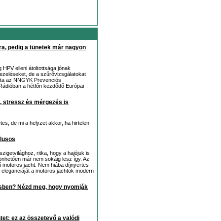
a, pedig a tünetek már nagyon
PV elleni átoltottsága jónak
ezeléseket, de a szűrővizsgálatokat
ozta az NNGYK Prevenciós
Rádióban a hétfőn kezdődő Európai
, stressz és mérgezés is
es, de mi a helyzet akkor, ha hirtelen
ílusos
igetvilághoz, ritka, hogy a hajójuk is
hetően már nem sokáig lesz így. Az
motoros jacht. Nem hiába díjnyertes
us eleganciáját a motoros jachtok modern
ésben? Nézd meg, hogy nyomják
tet: ez az összetevő a valódi