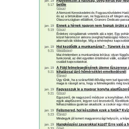
Figyelmeztet a hatóság: üveg került egy néps
jan. 19
belőle
5:17
(
Vince
)
A Nemzeti Kereskedelmi és Fogyasztóvédelmi Hatósá
és az a birtokában van, ne fogyassza el! Idegen any
Olaszországban előállított, Granoro Dedicato passa
Ennek a hírnek nagyon nem fognak örülni a t
jan. 19
(
Vince
)
5:19
Érdekes vizsgálatnak vetették alá a tejet. Egy pohár 
közel háromszor akkora üvegházhatásúgáz-kibocsátá
alternatívák többsége. Míg a tehéntejhez kapcsoló
Hol kezdődik a munkamánia? - Tünetek és t
jan. 19
(
WebBeteg
)
5:21
Mai értelemben a munkamánia leírása: olyan függős
funkcionál, az élet egyetlen értelmévé válik, ezáltal 
családi kapcsolatokat.
A Föld felmelegedésének üteme tízszerese az 
jan. 19
kihalással járó hőmérséklet-emelkedésnél
5:21
(
Player
)
Úgy tűnik, ha a szárazföldi élővilág nem tud igazod
maga is rásegít arra, hogy a felmelegedés még tová
Fagyasszuk le a magyar konyha alapfűszerét
jan. 19
(
Vince
)
5:21
Egyszerű, de nagyszerű módszer a konyhában. A f
egyik alapfűszere, legyen szó levesekről, főzeléke
felhasználása gyakran akadozik: a csokor egy rész
Felismered, hol készültek ezek a fotók? Kvíz
jan. 19
(
Player
)
5:23
Mindegyik jól ismert magyarországi helyszín, a kép
Hangképzési zavarokkal küzd? Erre való a f
jan. 19
(
Vital
)
5:33