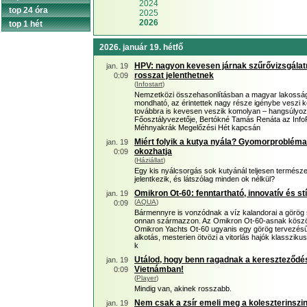
2024
top 24 óra
2025
2026
top 1 hét
2026. január 19. hétfő
HPV: nagyon kevesen járnak szűrővizsgálatr
jan. 19
rosszat jelenthetnek
0:09
(
Infostart
)
Nemzetközi összehasonlításban a magyar lakosság H
mondható, az érintettek nagy része igénybe veszi k
továbbra is kevesen veszik komolyan – hangsúly
Főosztályvezetője, Bertókné Tamás Renáta az Info
Méhnyakrák Megelőzési Hét kapcsán
Miért folyik a kutya nyála? Gyomorprobléma
jan. 19
okozhatja
0:09
(
Háziállat
)
Egy kis nyálcsorgás sok kutyánál teljesen természet
jelentkezik, és látszólag minden ok nélkül?
Omikron Ot-60: fenntartható, innovatív és st
jan. 19
(
AQUA
)
0:09
Bármennyre is vonzódnak a víz kalandorai a görög sz
onnan származzon. Az Omikron Ot-60-asnak köszön
Omikron Yachts Ot-60 ugyanis egy görög tervezésű 
alkotás, mesterien ötvözi a vitorlás hajók klasszik
k
Utálod, hogy benn ragadnak a kereszteződ
jan. 19
Vietnámban!
0:09
(
Player
)
Mindig van, akinek rosszabb.
Nem csak a zsír emeli meg a koleszterinszin
jan. 19