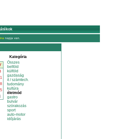
játékok
ina
napja van.
Kategória
Összes
V
belföld
külföld
4
gazdaság
1
it / számtech.
8
tudomány
kultúra
5
életmód
1
gastro
bulvár
szórakozás
sport
auto-motor
időjárás