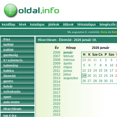
kezdőlap
hírek
katalógus
játékok
állások
hírkatalógus
böngészős 
Ma augusztus 6, csütörtök,
Berta
és
Bett
friss
Hírarchívum - Életmód - 2026 január 19.
belföld
Év
Hónap
2026 január
külföld
2006
január
H
K
Sze
Cs
P
Szo
gazdaság
2007
február
2008
március
29
30
31
1
2
3
it / számtech.
2009
április
5
6
7
8
9
10
1
tudomány
2010
május
12
13
14
15
16
17
1
kultúra
2011
június
2012
július
19
20
21
22
23
24
2
életmód
2013
augusztus
26
27
28
29
30
31
gastro
2014
2015
bulvár
2016
szórakozás
2017
2018
sport
2019
auto-motor
2020
2021
hírarchívum
2022
2023
top 4 óra