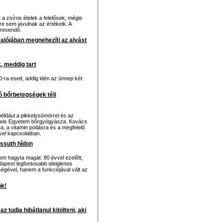
 a zsíros ételek a felelősek, mégis
re sem javulnak az értékeik. A
eresendő.
alójában megnehezíti az alvást
k, meddig tart
0-ra esett, addig idén az ünnep két
ló bőrbetegségek téli
éldául a pikkelysömörrel és az
weis Egyetem bőrgyógyásza. Kovács
a, a vitamin pótlásra és a megfelelő
ével kapcsolatban.
ossuth hídon
em hagyta magát: 80 évvel ezelőtt,
dapest legfontosabb ideiglenes
égével, hanem a funkciójával vált az
ok!
 tudja hibátlanul kitölteni, aki