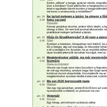
Estére „elfárad” a hangja, gyakran rekedt, megvál
érez a torkában? Ezek jellemzően a hangképzési zav
lehet-e egyáltalán bármit kezdeni a hangproblémákka
mit keres a stroboszkóp a rendelőben?
Így tartsd melegen a lakást, ha elmegy a f
jan. 19
fogsz vacogni
5:39
(
Femcafe
)
Komoly gondokat okozhat, amikor télvíz idején, a f
elmegy a fűtés. De nem kell azonnal elkeseredni: n
praktikával melegen tarthatod a lakást.
Hízás és fáradékonyság? A tél vagy a pajzs
jan. 19
(
Vital
)
5:45
Ezekben a hetekben, hónapokban nem feltűnő, ha v
tűri a hideget, alig van energiája, és felszedett néhán
a tél számlájára írni. Azonban, ha az enyhébb időb
olyan további jellemzők társulnak hozzájuk, mint az
Megjelenésekor utálták, ma már mesterműn
jan. 19
festmény
5:45
(
Hamu és Gyémánt
)
Vincent van Gogh neve mára összeforrt a Napraforg
de volt egy festmény, amelyet maga Van Gogh tarto
kortársai viszont elutasították. A krumplievők ma az
megjelenésekor azonban inkább kudarcnak számíto
Ma van 2026 legrosszabb napja
jan. 19
(
Rakéta
)
5:45
Van egy nap januárban, amelyről évről évre azt sut
nyomasztóbb a többinél, ez pontosan ma van.
Veganuár
jan. 19
(
egy.hu
)
5:45
Egy hónap, ami könnyen szokássá válhat