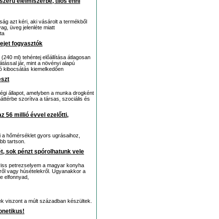
zerű élelmiszerbe, tilos enni
g azt kéri, aki vásárolt a termékből
ag, üveg jelenléte miatt
ta
ejet fogyasztók
(240 ml) tehéntej előállítása átlagosan
ssal jár, mint a növényi alapú
dó kibocsátás kiemelkedően
eszt
égi állapot, amelyben a munka drogként
háttérbe szorítva a társas, szociális és
56 millió évvel ezelőtti,
ni a hőmérséklet gyors ugrásaihoz,
bb tartson.
, sok pénzt spórolhatunk vele
riss petrezselyem a magyar konyha
kről vagy húsételekről. Ugyanakkor a
e elfonnyad,
ek viszont a múlt században készültek.
onetikus!