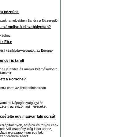
at néznünk
azok, amelyekben Sandra a főszereplő.
és számolható el szabályosan?
nkádhoz.
az Eb-n
érfi kézilabda-válogatott az Európa-
ender is tarolt
írt a Defender, és amikor két másodperc
lanatait.
ett a Porsche?
ntra esett az értékesítésekben.
 Nemzeti Népegészségügyi és
étett, az előző napi méréseket
sételte egy magyar falu sorsát
beri építmények, határok és tervek csak
endkívüli esemény elég lehet ahhoz,
Magyarországon van egy falu,
zt a törékenységet.