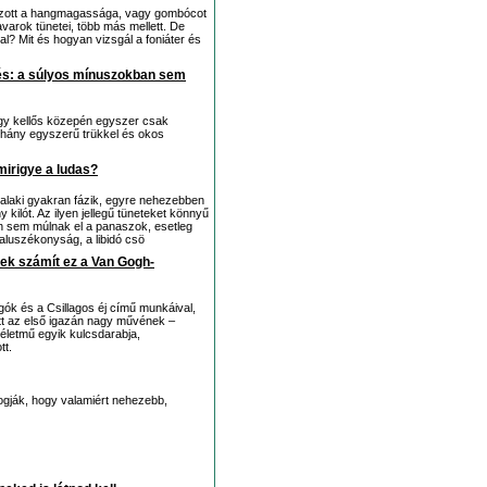
tozott a hangmagassága, vagy gombócot
arok tünetei, több más mellett. De
l? Mit és hogyan vizsgál a foniáter és
űtés: a súlyos mínuszokban sem
agy kellős közepén egyszer csak
éhány egyszerű trükkel és okos
mirigye a ludas?
alaki gyakran fázik, egyre nehezebben
y kilót. Az ilyen jellegű tüneteket könnyű
en sem múlnak el a panaszok, esetleg
 aluszékonyság, a libidó csö
ek számít ez a Van Gogh-
ók és a Csillagos éj című munkáival,
tt az első igazán nagy művének –
 életmű egyik kulcsdarabja,
tt.
togják, hogy valamiért nehezebb,