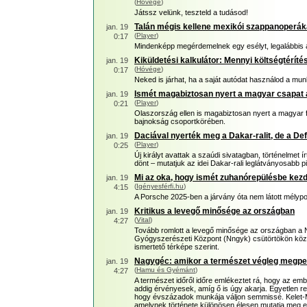
(
Hóvége
)
Játssz velünk, teszteld a tudásod!
Talán mégis kellene mexikói szappanoperák
jan. 19
(
Player
)
0:17
Mindenképp megérdemelnek egy esélyt, legalábbis 
Kiküldetési kalkulátor: Mennyi költségtérít
jan. 19
(
Hóvége
)
0:17
Neked is járhat, ha a saját autódat használod a mu
Ismét magabiztosan nyert a magyar csapat 
jan. 19
(
Player
)
0:21
Olaszország ellen is magabiztosan nyert a magyar f
bajnokság csoportkörében.
Daciával nyerték meg a Dakar-ralit, de a Def
jan. 19
(
Player
)
0:25
Új királyt avattak a szaúdi sivatagban, történelmet 
dönt – mutatjuk az idei Dakar-rali leglátványosabb pil
Mi az oka, hogy ismét zuhanórepülésbe kezd
jan. 19
(
Igényesférfi.hu
)
4:15
A Porsche 2025-ben a járvány óta nem látott mélypo
Kritikus a levegő minősége az országban
jan. 19
(
Vital
)
4:27
Tovább romlott a levegő minősége az országban a
Gyógyszerészeti Központ (Nngyk) csütörtökön közz
ismertető térképe szerint.
Nagygéc: amikor a természet végleg megpec
jan. 19
(
Hamu és Gyémánt
)
4:27
A természet időről időre emlékeztet rá, hogy az em
addig érvényesek, amíg ő is úgy akarja. Egyetlen r
hogy évszázadok munkája váljon semmissé. Kelet-
amelynek története különösen élesen mutatja meg e