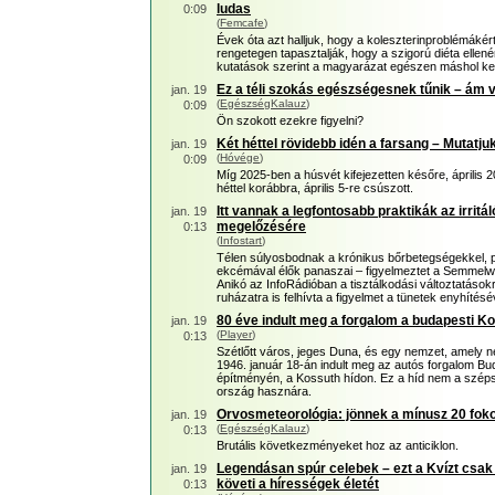
ludas
0:09
(
Femcafe
)
Évek óta azt halljuk, hogy a koleszterinproblémákért
rengetegen tapasztalják, hogy a szigorú diéta ellené
kutatások szerint a magyarázat egészen máshol k
Ez a téli szokás egészségesnek tűnik – ám v
jan. 19
(
EgészségKalauz
)
0:09
Ön szokott ezekre figyelni?
Két héttel rövidebb idén a farsang – Mutatju
jan. 19
(
Hóvége
)
0:09
Míg 2025-ben a húsvét kifejezetten későre, április 2
héttel korábbra, április 5-re csúszott.
Itt vannak a legfontosabb praktikák az irritá
jan. 19
megelőzésére
0:13
(
Infostart
)
Télen súlyosbodnak a krónikus bőrbetegségekkel, p
ekcémával élők panaszai – figyelmeztet a Semmel
Anikó az InfoRádióban a tisztálkodási változtatásokr
ruházatra is felhívta a figyelmet a tünetek enyhítés
80 éve indult meg a forgalom a budapesti K
jan. 19
(
Player
)
0:13
Szétlőtt város, jeges Duna, és egy nemzet, amely n
1946. január 18-án indult meg az autós forgalom Bu
építményén, a Kossuth hídon. Ez a híd nem a széps
ország hasznára.
Orvosmeteorológia: jönnek a mínusz 20 fok
jan. 19
(
EgészségKalauz
)
0:13
Brutális következményeket hoz az anticiklon.
Legendásan spúr celebek – ezt a Kvízt csak az
jan. 19
követi a hírességek életét
0:13