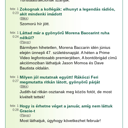
Turistaattrakciónak szánják.
Zokognak a kollégák: elhunyt a legendás rádiós,
febr. 1
0:23
akit mindenki imádott
(
Blikk
)
Szomorú hír jött.
Láttad már a gyönyörű Morena Baccarint ruha
febr. 1
0:24
nélkül?
(
Player
)
Bármilyen hihetetlen, Morena Baccarin idén június
elején ünnepli 47. születésnapját. A héten a Prime
Video legfontosabb premierjében, A bontóbrigád című
akciómoziban láthatjuk Jason Momoa és Dave
Bautista oldalán.
Milyen jól mutatnak együtt! Rákóczi Feri
febr. 1
0:27
megmutatta ritkán látott, gyönyörű párját
(
Blikk
)
Judith-tal ritkán osztanak meg közös fotót, de most
kívételt tettek!
Hogy is érhetne véget a január, amíg nem láttuk
febr. 1
0:28
Gracie-t
(
Player
)
Most láthatjuk, úgyhogy következhet február!