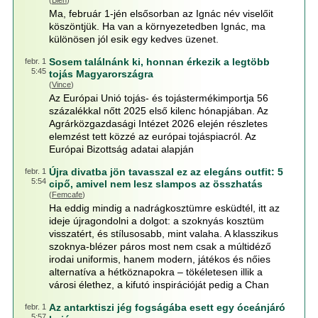
(
Bien
)
Ma, február 1-jén elsősorban az Ignác név viselőit
köszöntjük. Ha van a környezetedben Ignác, ma
különösen jól esik egy kedves üzenet.
Sosem találnánk ki, honnan érkezik a legtöbb
febr. 1
5:45
tojás Magyarországra
(
Vince
)
Az Európai Unió tojás- és tojástermékimportja 56
százalékkal nőtt 2025 első kilenc hónapjában. Az
Agrárközgazdasági Intézet 2026 elején részletes
elemzést tett közzé az európai tojáspiacról. Az
Európai Bizottság adatai alapján
Újra divatba jön tavasszal ez az elegáns outfit: 5
febr. 1
5:54
cipő, amivel nem lesz slampos az összhatás
(
Femcafe
)
Ha eddig mindig a nadrágkosztümre esküdtél, itt az
ideje újragondolni a dolgot: a szoknyás kosztüm
visszatért, és stílusosabb, mint valaha. A klasszikus
szoknya-blézer páros most nem csak a múltidéző
irodai uniformis, hanem modern, játékos és nőies
alternatíva a hétköznapokra – tökéletesen illik a
városi élethez, a kifutó inspirációját pedig a Chan
Az antarktiszi jég fogságába esett egy óceánjáró
febr. 1
5:57