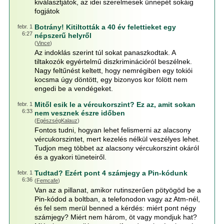
kiválasztjátok, az idei szerelmesek ünnepét sokáig
fogjátok
Botrány! Kitiltották a 40 év felettieket egy
febr. 1
6:27
népszerű helyről
(
Vince
)
Az indoklás szerint túl sokat panaszkodtak. A
tiltakozók egyértelmű diszkriminációról beszélnek.
Nagy feltűnést keltett, hogy nemrégiben egy tokiói
kocsma úgy döntött, egy bizonyos kor fölött nem
engedi be a vendégeket.
Mitől esik le a vércukorszint? Ez az, amit sokan
febr. 1
6:33
nem vesznek észre időben
(
EgészségKalauz
)
Fontos tudni, hogyan lehet felismerni az alacsony
vércukorszintet, mert kezelés nélkül veszélyes lehet.
Tudjon meg többet az alacsony vércukorszint okáról
és a gyakori tüneteiről.
Tudtad? Ezért pont 4 számjegy a Pin-kódunk
febr. 1
6:36
(
Femcafe
)
Van az a pillanat, amikor rutinszerűen pötyögöd be a
Pin-kódod a boltban, a telefonodon vagy az Atm-nél,
és fel sem merül benned a kérdés: miért pont négy
számjegy? Miért nem három, öt vagy mondjuk hat?