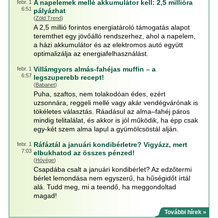
A napelemek mellé akkumulátor kell: 2,5 millióra
febr. 1
6:51
pályázhat
(
Zöld Trend
)
A 2,5 millió forintos energiatároló támogatás alapot
teremthet egy jövőálló rendszerhez, ahol a napelem,
a házi akkumulátor és az elektromos autó együtt
optimalizálja az energiafelhasználást.
Villámgyors almás-fahéjas muffin – a
febr. 1
6:57
legszuperebb recept!
(
Babanet
)
Puha, szaftos, nem tolakodóan édes, ezért
uzsonnára, reggeli mellé vagy akár vendégvárónak is
tökéletes választás. Ráadásul az alma–fahéj páros
mindig telitalálat, és akkor is jól működik, ha épp csak
egy-két szem alma lapul a gyümölcsöstál alján.
Ráfáztál a januári kondibérletre? Vigyázz, mert
febr. 1
7:03
elbukhatod az összes pénzed!
(
Hóvége
)
Csapdába csalt a januári kondibérlet? Az edzőtermi
bérlet lemondása nem egyszerű, ha hűségidőt írtál
alá. Tudd meg, mi a teendő, ha meggondoltad
magad!
További hírek »