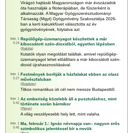
Virágzó hajtását Magyarországon már évszázadok
óta használják a fitoterápiában, de fűszerként is
alkalmazzák. A Magyar Gyógyszerésztudományi
Társaság (Mgyt) Gyógynövény Szakosztálya 2026-
ban a kerti kakukkfüvet választotta az év
gyógynövényének, folytatva azt
Repülőgép-üzemanyagot készítettek a már
febr. 1
5:24
kibocsátott szén-dioxidból, egyetlen lépésben
(
Rakéta
)
Kutatók olyan megoldást találtak, amivel repülőgép-
üzemanyagot lehet előállítani a már kibocsátott szén-
dioxid újrahasznosításával.
Festmények borítják a házfalakat ebben az olasz
febr. 1
5:27
művészfaluban
(
Roadster
)
Titkos romantikus úti cél nem messze Budapesttől.
Az emberiség közelebb áll a pusztuláshoz, mint
febr. 1
5:42
története során bármikor
(
Player
)
A világ veszélyesebb hely lett, mint valaha.
Ma, február 1.: Ignác névnapja van– nagyon erős
febr. 1
5:45
szimbolikus jelentéssel bír a nevük