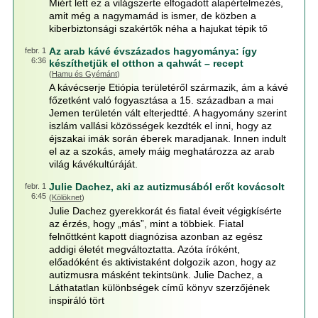
Miért lett ez a világszerte elfogadott alapértelmezés,
amit még a nagymamád is ismer, de közben a
kiberbiztonsági szakértők néha a hajukat tépik tő
Az arab kávé évszázados hagyománya: így
febr. 1
6:36
készíthetjük el otthon a qahwát – recept
(
Hamu és Gyémánt
)
A kávécserje Etiópia területéről származik, ám a kávé
főzetként való fogyasztása a 15. században a mai
Jemen területén vált elterjedtté. A hagyomány szerint
iszlám vallási közösségek kezdték el inni, hogy az
éjszakai imák során éberek maradjanak. Innen indult
el az a szokás, amely máig meghatározza az arab
világ kávékultúráját.
Julie Dachez, aki az autizmusából erőt kovácsolt
febr. 1
6:45
(
Kölöknet
)
Julie Dachez gyerekkorát és fiatal éveit végigkísérte
az érzés, hogy „más”, mint a többiek. Fiatal
felnőttként kapott diagnózisa azonban az egész
addigi életét megváltoztatta. Azóta íróként,
előadóként és aktivistaként dolgozik azon, hogy az
autizmusra másként tekintsünk. Julie Dachez, a
Láthatatlan különbségek című könyv szerzőjének
inspiráló tört