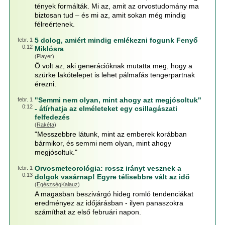
tények formálták. Mi az, amit az orvostudomány ma
biztosan tud – és mi az, amit sokan még mindig
félreértenek.
5 dolog, amiért mindig emlékezni fogunk Fenyő
febr. 1
0:12
Miklósra
(
Player
)
Ő volt az, aki generációknak mutatta meg, hogy a
szürke lakótelepet is lehet pálmafás tengerpartnak
érezni.
"Semmi nem olyan, mint ahogy azt megjósoltuk"
febr. 1
0:12
- átírhatja az elméleteket egy csillagászati
felfedezés
(
Rakéta
)
"Messzebbre látunk, mint az emberek korábban
bármikor, és semmi nem olyan, mint ahogy
megjósoltuk."
Orvosmeteorológia: rossz irányt vesznek a
febr. 1
0:13
dolgok vasárnap! Egyre télisebbre vált az idő
(
EgészségKalauz
)
A magasban beszivárgó hideg romló tendenciákat
eredményez az időjárásban - ilyen panaszokra
számíthat az első februári napon.