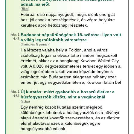
adnak ma erőt
(
Bien
)
Február első napja nyugodt, mégis élénk energiát
hoz: jól esnek a beszélgetések, és végre helyükre
kerülnek apró hétköznapi részletek.
Budapest népsűrűségének 15-szöröse: ilyen volt
febr. 1
4:48
a világ legzsúfoltabb városrésze
(
Hamu és Gyémánt
)
Ha létezett valaha hely a Földön, ahol a városi
zsúfoltság fogalma elveszítette minden megszokott
értelmét, akkor az a hongkongi Kowloon Walled City
volt. A 0,026 négyzetkilométeres terület egy időben a
világ legsűrűbben lakott városi képződményének
számított: míg Budapesten átlagosan néhány ezer
ember jut egy négyzetkilométerre, Kowloon falain bel
Új kutatás: miért gyakoribb a hosszú életkor a
febr. 1
4:51
húsfogyasztók között, mint a vegánoknál
(
in.hu
)
Egy nemrég közölt kutatás szerint meglepő
különbségek lehetnek a húsfogyasztók és a növényi
alapú étrendet követők szervezetében, és az életkor
előrehaladtával ezek a különbségek egyre
hangsúlyosabbá válnak.