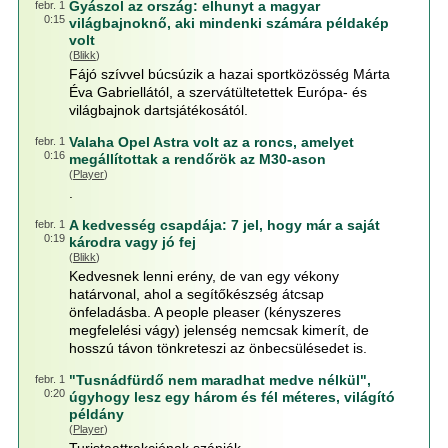
Gyászol az ország: elhunyt a magyar
febr. 1
0:15
világbajnoknő, aki mindenki számára példakép
volt
(
Blikk
)
Fájó szívvel búcsúzik a hazai sportközösség Márta
Éva Gabriellától, a szervátültetettek Európa- és
világbajnok dartsjátékosától.
Valaha Opel Astra volt az a roncs, amelyet
febr. 1
0:16
megállítottak a rendőrök az M30-ason
(
Player
)
.
A kedvesség csapdája: 7 jel, hogy már a saját
febr. 1
0:19
károdra vagy jó fej
(
Blikk
)
Kedvesnek lenni erény, de van egy vékony
határvonal, ahol a segítőkészség átcsap
önfeladásba. A people pleaser (kényszeres
megfelelési vágy) jelenség nemcsak kimerít, de
hosszú távon tönkreteszi az önbecsülésedet is.
"Tusnádfürdő nem maradhat medve nélkül",
febr. 1
0:20
úgyhogy lesz egy három és fél méteres, világító
példány
(
Player
)