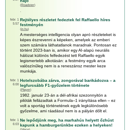
hajó
(
Roadster
)
.
Rejtélyes részletet fedeztek fel Raffaello híres
febr. 1
5:57
festményén
(
in.hu
)
A mesterséges intelligencia olyan apró részleteket is
képes észrevenni a képeken, amelyek az emberi
szem számára láthatatlanok maradnak. Pontosan ez
történt 2023-ban is, amikor egy AI-alapú neurális
hálózat különös felfedezést tett Raffaello egyik
legismertebb alkotásán: a festmény egyik arca
valószínűleg nem is a reneszánsz mester keze
munkája.
Hotelszobába zárva, zongorával barikádozva – a
febr. 1
6:00
legfurcsább F1-győzelem története
(
Player
)
1982. január 23-án a dél-afrikai szezonnyitón a
pilóták fellázadtak a Formula–1 irányítása ellen – ez
volt a sportág történetének egyik legkülönösebb
győzelme, ami ráadásul nem is a pályán dőlt el.
Ne lepődjünk meg, ha marhahús helyett őzhúst
febr. 1
6:03
kapunk a hamburgerünkbe ezeken a helyeken!
(
Vince
)