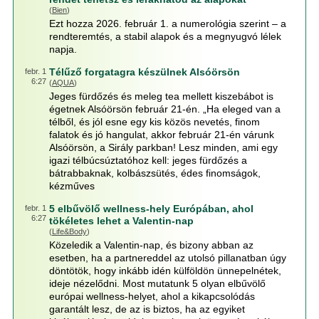
(
Bien
)
Ezt hozza 2026. február 1. a numerológia szerint – a
rendteremtés, a stabil alapok és a megnyugvó lélek
napja.
Télűző forgatagra készülnek Alsóörsön
febr. 1
6:27
(
AQUA
)
Jeges fürdőzés és meleg tea mellett kiszebábot is
égetnek Alsóörsön február 21-én. „Ha eleged van a
télből, és jól esne egy kis közös nevetés, finom
falatok és jó hangulat, akkor február 21-én várunk
Alsóörsön, a Sirály parkban! Lesz minden, ami egy
igazi télbúcsúztatóhoz kell: jeges fürdőzés a
bátrabbaknak, kolbászsütés, édes finomságok,
kézműves
5 elbűvölő wellness-hely Európában, ahol
febr. 1
6:27
tökéletes lehet a Valentin-nap
(
Life&Body
)
Közeledik a Valentin-nap, és bizony abban az
esetben, ha a partnereddel az utolsó pillanatban úgy
döntötök, hogy inkább idén külföldön ünnepelnétek,
ideje nézelődni. Most mutatunk 5 olyan elbűvölő
európai wellness-helyet, ahol a kikapcsolódás
garantált lesz, de az is biztos, ha az egyiket