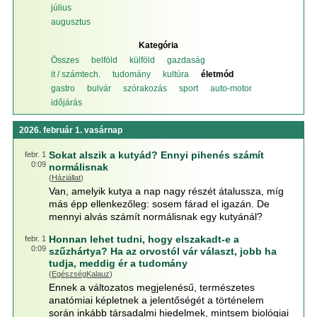
július
augusztus
Kategória
Összes
belföld
külföld
gazdaság
it / számtech.
tudomány
kultúra
életmód
gastro
bulvár
szórakozás
sport
auto-motor
időjárás
2026. február 1. vasárnap
Sokat alszik a kutyád? Ennyi pihenés számít
febr. 1
0:09
normálisnak
(
Háziállat
)
Van, amelyik kutya a nap nagy részét átalussza, míg
más épp ellenkezőleg: sosem fárad el igazán. De
mennyi alvás számít normálisnak egy kutyánál?
Honnan lehet tudni, hogy elszakadt-e a
febr. 1
0:09
szűzhártya? Ha az orvostól vár választ, jobb ha
tudja, meddig ér a tudomány
(
EgészségKalauz
)
Ennek a változatos megjelenésű, természetes
anatómiai képletnek a jelentőségét a történelem
során inkább társadalmi hiedelmek, mintsem biológiai