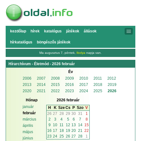
kezdőlap
hírek
katalógus
játékok
állások
hírkatalógus
böngészős játékok
Ma augusztus 7, péntek,
Ibolya
napja van.
Hírarchívum - Életmód - 2026 február
Év
2006
2007
2008
2009
2010
2011
2012
2013
2014
2015
2016
2017
2018
2019
2020
2021
2022
2023
2024
2025
2026
Hónap
2026 február
január
H
K
Sze
Cs
P
Szo
V
február
26
27
28
29
30
31
1
2
3
4
5
6
7
8
március
9
10
11
12
13
14
15
április
16
17
18
19
20
21
22
május
23
24
25
26
27
28
1
június