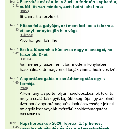
Elkezdték már árulni a 2 millió forintért kapható új
febr. 1
0:31
autót: itt van minden, amit tudni lehet róla
(
Blikk
)
Itt vannak a részletek
Kösse fel a gatyáját, aki most köti be a telekre a
febr. 1
4:33
villanyt: ennyire jön ki a vége
(
Hóvége
)
Alsó hangon félmillió.
Ezek a fűszerek a húsleves nagy ellenségei, ne
febr. 1
4:42
használd őket
(
Femcafe
)
Van néhány fűszer, amit bár modern konyhában
használnak, de nagyon el tudják vinni a húsleves ízét.
A sporttámogatás a családtámogatás egyik
febr. 1
4:45
formája
(
Vital
)
A kormány a sportot olyan nevelőeszköznek tekinti,
mely a családok egyik legfőbb segítője, így az elmúlt
tizenhat év sporttámogatásainak összessége jelenti
az egyik legnagyobb mértékű családtámogatást
hazánkban
Napi horoszkóp 2026. február 1.: pihenés,
febr. 1
4:45
csendes elmélyülés és őszinte beszélgetések