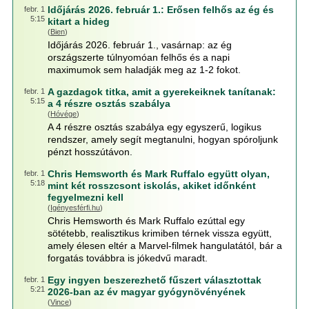
Időjárás 2026. február 1.: Erősen felhős az ég és
febr. 1
5:15
kitart a hideg
(
Bien
)
Időjárás 2026. február 1., vasárnap: az ég
országszerte túlnyomóan felhős és a napi
maximumok sem haladják meg az 1-2 fokot.
A gazdagok titka, amit a gyerekeiknek tanítanak:
febr. 1
5:15
a 4 részre osztás szabálya
(
Hóvége
)
A 4 részre osztás szabálya egy egyszerű, logikus
rendszer, amely segít megtanulni, hogyan spóroljunk
pénzt hosszútávon.
Chris Hemsworth és Mark Ruffalo együtt olyan,
febr. 1
5:18
mint két rosszcsont iskolás, akiket időnként
fegyelmezni kell
(
Igényesférfi.hu
)
Chris Hemsworth és Mark Ruffalo ezúttal egy
sötétebb, realisztikus krimiben térnek vissza együtt,
amely élesen eltér a Marvel-filmek hangulatától, bár a
forgatás továbbra is jókedvű maradt.
Egy ingyen beszerezhető fűszert választottak
febr. 1
5:21
2026-ban az év magyar gyógynövényének
(
Vince
)