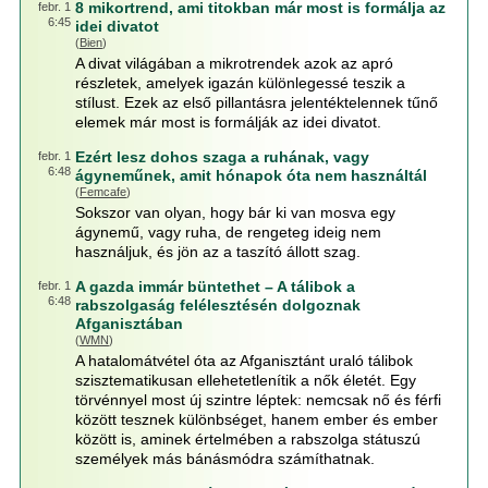
8 mikortrend, ami titokban már most is formálja az
febr. 1
6:45
idei divatot
(
Bien
)
A divat világában a mikrotrendek azok az apró
részletek, amelyek igazán különlegessé teszik a
stílust. Ezek az első pillantásra jelentéktelennek tűnő
elemek már most is formálják az idei divatot.
Ezért lesz dohos szaga a ruhának, vagy
febr. 1
6:48
ágyneműnek, amit hónapok óta nem használtál
(
Femcafe
)
Sokszor van olyan, hogy bár ki van mosva egy
ágynemű, vagy ruha, de rengeteg ideig nem
használjuk, és jön az a taszító állott szag.
A gazda immár büntethet – A tálibok a
febr. 1
6:48
rabszolgaság felélesztésén dolgoznak
Afganisztában
(
WMN
)
A hatalomátvétel óta az Afganisztánt uraló tálibok
szisztematikusan ellehetetlenítik a nők életét. Egy
törvénnyel most új szintre léptek: nemcsak nő és férfi
között tesznek különbséget, hanem ember és ember
között is, aminek értelmében a rabszolga státuszú
személyek más bánásmódra számíthatnak.