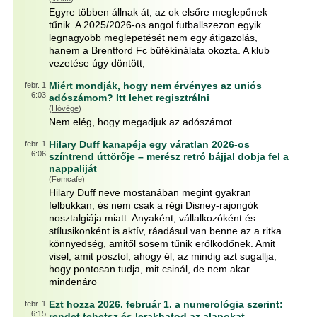
Egyre többen állnak át, az ok elsőre meglepőnek
tűnik. A 2025/2026-os angol futballszezon egyik
legnagyobb meglepetését nem egy átigazolás,
hanem a Brentford Fc büfékínálata okozta. A klub
vezetése úgy döntött,
Miért mondják, hogy nem érvényes az uniós
febr. 1
6:03
adószámom? Itt lehet regisztrálni
(
Hóvége
)
Nem elég, hogy megadjuk az adószámot.
Hilary Duff kanapéja egy váratlan 2026-os
febr. 1
6:06
színtrend úttörője – merész retró bájjal dobja fel a
nappaliját
(
Femcafe
)
Hilary Duff neve mostanában megint gyakran
felbukkan, és nem csak a régi Disney-rajongók
nosztalgiája miatt. Anyaként, vállalkozóként és
stílusikonként is aktív, ráadásul van benne az a ritka
könnyedség, amitől sosem tűnik erőlködőnek. Amit
visel, amit posztol, ahogy él, az mindig azt sugallja,
hogy pontosan tudja, mit csinál, de nem akar
mindenáro
Ezt hozza 2026. február 1. a numerológia szerint:
febr. 1
6:15
rendet tehetsz és lerakhatod az alapokat