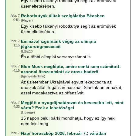
Egy kisebb falkányi robotkutya segít az erőművek
üzemeltetésében.
Robotkutyák álltak szolgálatba Bécsben
febr. 7
0:51
(
Player
)
Egy kisebb falkányi robotkutya segít az erőművek
üzemeltetésében.
Emmával izgulnánk végig az olimpia
febr. 7
1:15
jégkorongmeccseit
(
Player
)
És a többi olimpiai versenyszámot is.
Elon Musk meglépte, amire senki sem számított:
febr. 7
4:15
azonnal összeomlott az orosz haderő
(
Igényesférfi.hu
)
Az üzletember Ukrajnával együtt lekapcsolta az
oroszok által illegálisan használt Starlink‑antennákat,
ezzel megakasztva az offenzívát.
Megjött a nyugdíjhatározat és kevesebb lett, mint
febr. 7
4:33
várta? Ezek a lehetőségei
(
Hóvége
)
15 napon belül bárki mondhatja, hogy ez így neki
nem felel meg.
Napi horoszkóp 2026. február 7.: váratlan
febr. 7