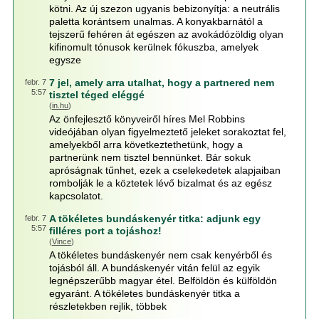
kötni. Az új szezon ugyanis bebizonyítja: a neutrális
paletta korántsem unalmas. A konyakbarnától a
tejszerű fehéren át egészen az avokádózöldig olyan
kifinomult tónusok kerülnek fókuszba, amelyek
egysze
7 jel, amely arra utalhat, hogy a partnered nem
febr. 7
5:57
tisztel téged eléggé
(
in.hu
)
Az önfejlesztő könyveiről híres Mel Robbins
videójában olyan figyelmeztető jeleket sorakoztat fel,
amelyekből arra következtethetünk, hogy a
partnerünk nem tisztel bennünket. Bár sokuk
apróságnak tűnhet, ezek a cselekedetek alapjaiban
rombolják le a köztetek lévő bizalmat és az egész
kapcsolatot.
A tökéletes bundáskenyér titka: adjunk egy
febr. 7
5:57
filléres port a tojáshoz!
(
Vince
)
A tökéletes bundáskenyér nem csak kenyérből és
tojásból áll. A bundáskenyér vitán felül az egyik
legnépszerűbb magyar étel. Belföldön és külföldön
egyaránt. A tökéletes bundáskenyér titka a
részletekben rejlik, többek