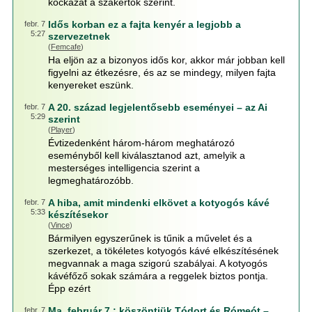
kockázat a szakértők szerint.
Idős korban ez a fajta kenyér a legjobb a
febr. 7
5:27
szervezetnek
(
Femcafe
)
Ha eljön az a bizonyos idős kor, akkor már jobban kell
figyelni az étkezésre, és az se mindegy, milyen fajta
kenyereket eszünk.
A 20. század legjelentősebb eseményei – az Ai
febr. 7
5:29
szerint
(
Player
)
Évtizedenként három-három meghatározó
eseményből kell kiválasztanod azt, amelyik a
mesterséges intelligencia szerint a
legmeghatározóbb.
A hiba, amit mindenki elkövet a kotyogós kávé
febr. 7
5:33
készítésekor
(
Vince
)
Bármilyen egyszerűnek is tűnik a művelet és a
szerkezet, a tökéletes kotyogós kávé elkészítésének
megvannak a maga szigorú szabályai. A kotyogós
kávéfőző sokak számára a reggelek biztos pontja.
Épp ezért
Ma, február 7.: köszöntjük Tódort és Rómeót –
febr. 7