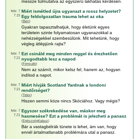
messze túlmutatva az egyszerű lakhatás kérdésén.
Miért ismétled újra ugyanazt a rossz helyzetet?
febr. 7
7:15
Egy feldolgozatlan trauma lehet az oka
(
Bien
)
Gyakran tapasztalhatjuk, hogy életünk egyes
területein szinte folyamatosan ugyanazokkal a
nehézségekkel szembesülünk. Mit tehetünk, hogy
végleg átlépjünk rajta?
Ezt csináld meg minden reggel és érezhetően
febr. 7
7:21
nyugodtabb lesz a napod
(
Femcafe
)
Nem az számít, mikor kelsz fel, hanem az, hogyan
indítod a napot.
Miért hívják Scotland Yardnak a londoni
febr. 7
7:21
rendőrséget?
(
Telex
)
Hiszen semmi köze nincs Skóciához. Vagy mégis?
Egyszer székrekedése van, máskor meg
febr. 7
7:21
hasmesése? Ezt a problémát is jelezheti a panasz
(
EgészségKalauz
)
Bár a vastagbélrák tünete is lehet, ám van, hogy
ennél ártalmatlanabb problémára utal a panasz.