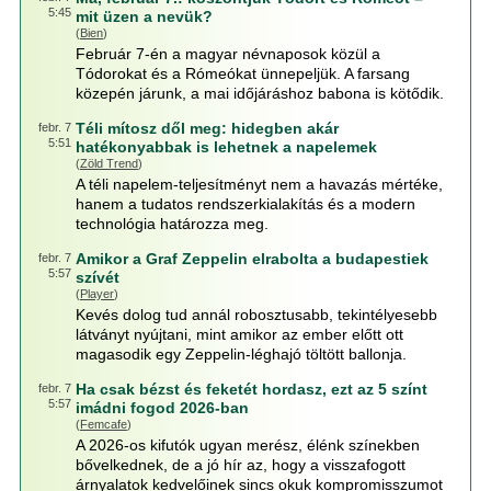
5:45
mit üzen a nevük?
(
Bien
)
Február 7-én a magyar névnaposok közül a
Tódorokat és a Rómeókat ünnepeljük. A farsang
közepén járunk, a mai időjáráshoz babona is kötődik.
Téli mítosz dől meg: hidegben akár
febr. 7
5:51
hatékonyabbak is lehetnek a napelemek
(
Zöld Trend
)
A téli napelem-teljesítményt nem a havazás mértéke,
hanem a tudatos rendszerkialakítás és a modern
technológia határozza meg.
Amikor a Graf Zeppelin elrabolta a budapestiek
febr. 7
5:57
szívét
(
Player
)
Kevés dolog tud annál robosztusabb, tekintélyesebb
látványt nyújtani, mint amikor az ember előtt ott
magasodik egy Zeppelin-léghajó töltött ballonja.
Ha csak bézst és feketét hordasz, ezt az 5 színt
febr. 7
5:57
imádni fogod 2026-ban
(
Femcafe
)
A 2026-os kifutók ugyan merész, élénk színekben
bővelkednek, de a jó hír az, hogy a visszafogott
árnyalatok kedvelőinek sincs okuk kompromisszumot