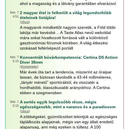
ahol a magasság és a látvány garantáltan elvarázsol.
2 magyar étel is felkerült a világ legundorítóbb
febr. 7
4:51
ételeinek listájára!
(
Vince
)
A magyarok mindkettőt nagyon szeretik, a Föld többi
lakója már kevésbé… A Taste Atlas nevű weboldal
mára sokat hivatkozott forrássá vált a különböző
gasztronómiai fórumok körében. A világ étkezési
szokásait feltérképező portált
Koncentrált búvárkompetencia: Certina DS Action
febr. 7
5:15
Diver 38mm
(
Kronometer
)
Már évek óta tart a tendencia, miszerint az óraipar
lassan, de biztosan távolodik a 43-44 milliméteres,
„tányér méretű” sportóráktól, és visszatér a
hordhatóbb, klasszikusabb arányokhoz. A Certina
ebben a szegmensben
A sertés egyik legolcsóbb része, mégis
febr. 7
5:15
egészségesebb, mint a narancs és a paradicsom
(
Vince
)
A zöldségeket, gyümölcsöket tekintjük az egészséges
táplálkozás alapjainak, mégis van egy állati eredetű
alapanyag, ami még ezeken is túltesz. A 100