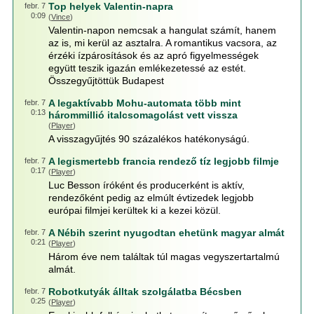
Top helyek Valentin-napra
febr. 7
0:09
(
Vince
)
Valentin-napon nemcsak a hangulat számít, hanem
az is, mi kerül az asztalra. A romantikus vacsora, az
érzéki ízpárosítások és az apró figyelmességek
együtt teszik igazán emlékezetessé az estét.
Összegyűjtöttük Budapest
A legaktívabb Mohu-automata több mint
febr. 7
0:13
hárommillió italcsomagolást vett vissza
(
Player
)
A visszagyűjtés 90 százalékos hatékonyságú.
A legismertebb francia rendező tíz legjobb filmje
febr. 7
0:17
(
Player
)
Luc Besson íróként és producerként is aktív,
rendezőként pedig az elmúlt évtizedek legjobb
európai filmjei kerültek ki a kezei közül.
A Nébih szerint nyugodtan ehetünk magyar almát
febr. 7
0:21
(
Player
)
Három éve nem találtak túl magas vegyszertartalmú
almát.
Robotkutyák álltak szolgálatba Bécsben
febr. 7
0:25
(
Player
)