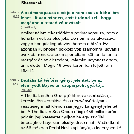
lőhessenek.
A perimenopauza első jele nem csak a hőhullám
febr. 7
6:27
lehet: itt van minden, amit tudnod kell, hogy
megértsd a tested változásait
(
Life&Body
)
Amikor nálam elkezdődött a perimenopauza, nem a
hőhullám volt az első jele. De nem is az alvászavar
vagy a hangulatingadozás, hanem a hízás. Ez
azonban különösen sokkoló volt számomra, ugyanis
évek óta rendszeresen sportoltam, sőt tanítottam a
mozgást és az életmódot, valamint ugyanazt ettem,
amit előtte. Mégis 48 éves koromban feljött rám
közel 1
Brutális kártérítési igényt jelentett be az
febr. 7
6:33
elsüllyedt Bayesian szuperjacht gyártója
(
AQUA
)
A The Italian Sea Group jó hírneve csorbulása, a
kereslet összeomlása és a részvényárfolyam-
veszteség miatt kilenc számjegyű kárigényt jelentett
be. A The Italian Sea Group (Tisg) 456 millió eurós
polgári jogi keresetet nyújtott be egy szicíliai
bírósághoz Bayesian elsüllyedése miatt. Vádlottként
az 56 méteres Perini Navi kapitányát, a legénység ké