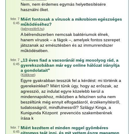
Nem, nem érdemes egymás helyettesítésére
használni őket.
Miért fontosak a vírusok a mikrobiom egészséges
febr. 7
6:45
működéséhez?
(
Igényesférfi.hu
)
A bélrendszerben nemcsak baktériumok élnek,
hanem vírusok – a fágok –, amelyek fontos szerepet
játszanak az emésztésben és az immunrendszer
működésében.
„13 éves fiad a vacsoránál még mosolyog rád, a
febr. 7
6:45
gyerekszobában már egy online hálózat irányítja
a gondolatait"
(
Kölöknet
)
Egyre gyakrabban tesszük fel a kérdést: mi történik a
gyerekeinkkel? Miért tűnik úgy, hogy az erőszak, az
agresszió, az indulat egyre közelebb kerül a
mindennapokhoz, miközben a felszínen soha nem
beszéltünk még ennyit elfogadásról, érzékenyítésről,
tudatosságról, mindfulnessről? Szilágyi Kinga, a
Kunigunda Központ prevenciós szakemberének
írása k
Miért kezdtem el minden reggel gyömbéres
febr. 7
6:45
citromos teát inni, és mit vettem észre magamon