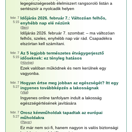
legegészségesebb élelmiszert rangsoroló listán a
sertészsír a nyolcadik helyen
Időjárás 2026. február 7.: Változóan felhős,
febr. 7
5:15
enyhébb nap elé nézünk
(
Bien
)
Időjárás 2026. február 7. szombat: – ma változóan
felhős, szeles, enyhébb nap vár rád. Csapadékra
elszórtan kell számítani.
Az 5 legjobb természetes étvágygerjesztő
febr. 7
5:15
időseknek: ez tényleg hatásos
(
Hóvége
)
Ezek valóban működnek és nem kerülnek egy
vagyonba.
Hogyan értse meg jobban az egészségét? Itt egy
febr. 7
5:27
ingyenes továbbképzés a lakosságnak
(
Vital
)
Ingyenes online tanfolyam indult a lakosság
egészségértésének javítására
Orosz kémműholdak tapadtak az európai
febr. 7
5:27
műholdakra
(
Player
)
Ez már nem sci-fi, hanem nagyon is valós biztonsági