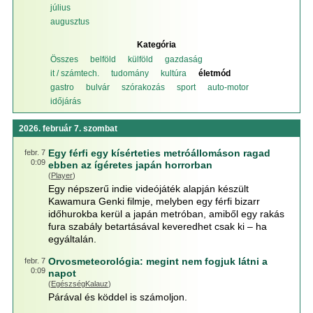
július
augusztus
Kategória
Összes
belföld
külföld
gazdaság
it / számtech.
tudomány
kultúra
életmód
gastro
bulvár
szórakozás
sport
auto-motor
időjárás
2026. február 7. szombat
Egy férfi egy kísérteties metróállomáson ragad
febr. 7
0:09
ebben az ígéretes japán horrorban
(
Player
)
Egy népszerű indie videójáték alapján készült
Kawamura Genki filmje, melyben egy férfi bizarr
időhurokba kerül a japán metróban, amiből egy rakás
fura szabály betartásával keveredhet csak ki – ha
egyáltalán.
Orvosmeteorológia: megint nem fogjuk látni a
febr. 7
0:09
napot
(
EgészségKalauz
)
Párával és köddel is számoljon.