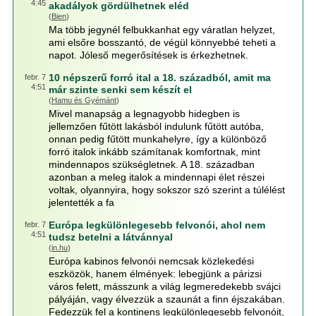
4:45
akadályok gördülhetnek eléd
(
Bien
)
Ma több jegynél felbukkanhat egy váratlan helyzet,
ami elsőre bosszantó, de végül könnyebbé teheti a
napot. Jóleső megerősítések is érkezhetnek.
10 népszerű forró ital a 18. századból, amit ma
febr. 7
4:51
már szinte senki sem készít el
(
Hamu és Gyémánt
)
Mivel manapság a legnagyobb hidegben is
jellemzően fűtött lakásból indulunk fűtött autóba,
onnan pedig fűtött munkahelyre, így a különböző
forró italok inkább számítanak komfortnak, mint
mindennapos szükségletnek. A 18. században
azonban a meleg italok a mindennapi élet részei
voltak, olyannyira, hogy sokszor szó szerint a túlélést
jelentették a fa
Európa legkülönlegesebb felvonói, ahol nem
febr. 7
4:51
tudsz betelni a látvánnyal
(
in.hu
)
Európa kabinos felvonói nemcsak közlekedési
eszközök, hanem élmények: lebegjünk a párizsi
város felett, másszunk a világ legmeredekebb svájci
pályáján, vagy élvezzük a szaunát a finn éjszakában.
Fedezzük fel a kontinens legkülönlegesebb felvonóit,