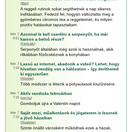
(
Bien
)
A reggeli rutinok sokat segíthetnek a nap sikeres
indításában. Fedezd fel, hogyan változtatta meg a
gyömbéres citromos tea a reggeleimet, és milyen
pozitív hatásokat tapasztaltam.
Azonnal le kell cserélni a serpenyőt, ha már
febr. 7
6:51
karcos a belső része?
(
Femcafe
)
Serpenyőt általában még azok is használnak, akik
ritkábban főzőcskéznek a konyhában.
Lassú az internet, akadozik a videó? Lehet, hogy
febr. 7
7:03
hívatlan vendég van a hálózaton – így derítheted
ki egyszerűen
(
Hóvége
)
Több módszer is létezik a potyautasok kiszűrésére.
Aktív randizás februárban
febr. 7
7:15
(
egy.hu
)
Gomboljuk újra a Valentin-napot
Saját mozi, műalkotások és jógaterem is lesznek
febr. 7
7:15
a jövő házaiban
(
Roadster
)
Szinte önálló városként működnek ezek a házak,