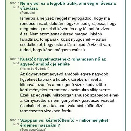
Nem vicc: ez a legjobb trükk, ami végre rávesz a
febr. 7
6:33
vízivásra
(
Femcafe
)
Ismerős a helyzet: reggel megfogadod, hogy ma
rendesen iszol, délután négykor pedig rájössz, hogy
még mindig az első kávén és egy fél pohár vízen
élsz. Nem szomjasnak érzed magad, inkább
fáradtnak, tompának, kicsit nyűgösnek – aztán
csodálkozol, hogy estére fáj a fejed. A víz ott van,
tudod, hogy kéne, mégsem csúszik.
Kutatók figyelmeztetnek: rohamosan nő az
febr. 7
6:33
agyevő amőbák jelenléte
(
Hamu és Gyémánt
)
Az úgynevezett agy­evő amőbák egyre nagyobb
figyelmet kapnak a kutatók körében, mivel a
klímaváltozás és a melegedő vizek kedvezőbb
körülményeket teremtenek számukra világszerte.
Ezek az egysejtű mikroorganizmusok szabadon élnek
a környezetben, nem igényelnek gazdaszervezetet,
és elsősorban a talajban, valamint különböző
természetes vizekben fordul
Szappan vs. kézfertőtlenítő – mikor melyiket
febr. 7
6:39
érdemes használni?
(
EgészségKalauz
)