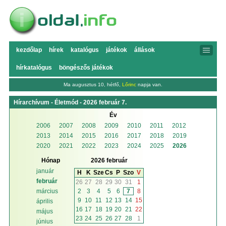
kezdőlap
hírek
katalógus
játékok
állások
hírkatalógus
böngészős játékok
Ma augusztus 10, hétfő,
Lőrinc
napja van.
Hírarchívum - Életmód - 2026 február 7.
Év
2006
2007
2008
2009
2010
2011
2012
2013
2014
2015
2016
2017
2018
2019
2020
2021
2022
2023
2024
2025
2026
Hónap
2026 február
január
H
K
Sze
Cs
P
Szo
V
február
26
27
28
29
30
31
1
2
3
4
5
6
7
8
március
9
10
11
12
13
14
15
április
16
17
18
19
20
21
22
május
23
24
25
26
27
28
1
június