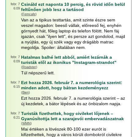
Csináld ezt naponta 10 percig, és rövid időn belül
febr. 7
6:09
feltűnően jobb lesz a tartásod
(
Femcafe
)
Van az a tipikus testtartás, amit szinte észre sem
veszel magadon: beeső vállak, előreeső fej, enyhén
görnyedt hát, főleg laptop és telefon fölött. Nem fáj
igazán, csak "ilyen lett", és persze azt gondolod, majd
a nyújtás, egy új szék vagy egy drágább matrac
megoldja. Spoiler: általában nem.
Hatalmas balhé lett abból, amiért lezárnák a
febr. 7
6:09
turisták elől az ikonikus "Instagram-strandot"
(
Roadster
)
Túl népszerű lett.
Ezt hozza 2026. február 7. a numerológia szerint:
febr. 7
6:15
minden adott, hogy bátran kezdeményezz
(
Bien
)
Ezt hozza 2026. február 7. a numerológia szerint – az
új kezdetek, a bátor lépések és az önbizalom napja.
Turisták fizethettek, hogy civileket lőjenek –
febr. 7
6:21
Gyanúsítottja lett a szarajevói embervadászatnak
(
WMN
)
Mai értéken a lövészek 80-100 ezer eurót is
kifizethettek, hogy a város körüli dombokról civilekre