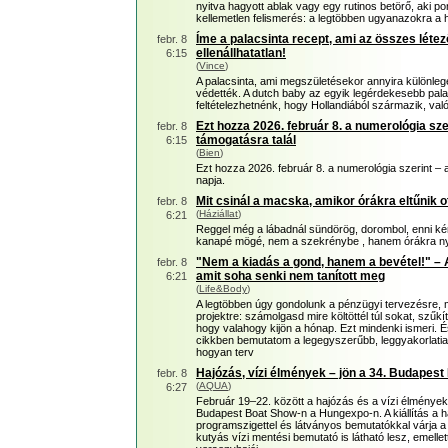
nyitva hagyott ablak vagy egy rutinos betörő, aki pont
kellemetlen felismerés: a legtöbben ugyanazokra a he
Íme a palacsinta recept, ami az összes létez
febr. 8
ellenállhatatlan!
6:15
(
Vince
)
A palacsinta, ami megszületésekor annyira különleg
védették. A dutch baby az egyik legérdekesebb pala
feltételezhetnénk, hogy Hollandiából származik, val
Ezt hozza 2026. február 8. a numerológia szer
febr. 8
támogatásra talál
6:15
(
Bien
)
Ezt hozza 2026. február 8. a numerológia szerint –
napja.
Mit csinál a macska, amikor órákra eltűnik o
febr. 8
(
Háziállat
)
6:21
Reggel még a lábadnál sündörög, dorombol, enni ké
kanapé mögé, nem a szekrénybe , hanem órákra n
"Nem a kiadás a gond, hanem a bevétel!" – A
febr. 8
amit soha senki nem tanított meg
6:21
(
Life&Body
)
A legtöbben úgy gondolunk a pénzügyi tervezésre, 
projektre: számolgasd mire költöttél túl sokat, szűk
hogy valahogy kijön a hónap. Ezt mindenki ismeri. 
cikkben bemutatom a legegyszerűbb, leggyakorlatia
hogyan terv
Hajózás, vízi élmények – jön a 34. Budapes
febr. 8
(
AQUA
)
6:27
Február 19–22. között a hajózás és a vízi élménye
Budapest Boat Show-n a Hungexpo-n. A kiállítás a ha
programszigettel és látványos bemutatókkal várja 
kutyás vízi mentési bemutató is látható lesz, emellet