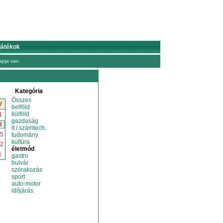
játékok
pja van.
Kategória
Összes
V
belföld
külföld
1
gazdaság
8
it / számtech.
5
tudomány
kultúra
2
életmód
1
gastro
bulvár
szórakozás
sport
auto-motor
időjárás