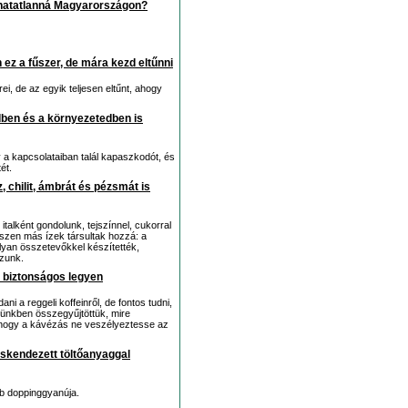
álhatatlanná Magyarországon?
ez a fűszer, de mára kezd eltűnni
, de az egyik teljesen eltűnt, ahogy
dben és a környezetedben is
 a kapcsolataiban talál kapaszkodót, és
ét.
z, chilit, ámbrát és pézsmát is
italként gondolunk, tejszínnel, cukorral
szen más ízek társultak hozzá: a
olyan összetevőkkel készítették,
ozunk.
 biztonságos legyen
i a reggeli koffeinről, de fontos tudni,
künkben összegyűjtöttük, mire
, hogy a kávézás ne veszélyeztesse az
cskendezett töltőanyaggal
bb doppinggyanúja.