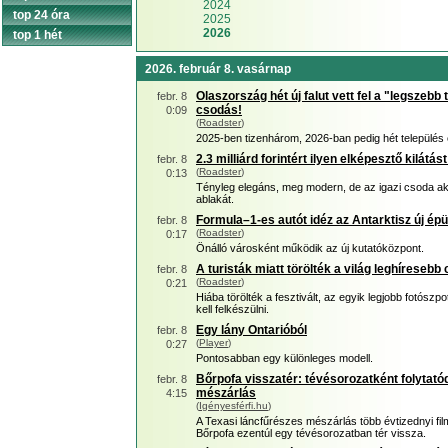
2024
top 24 óra
2025
2026
top 1 hét
2026. február 8. vasárnap
Olaszország hét új falut vett fel a "legszebb 
febr. 8
csodás!
0:09
(
Roadster
)
2025-ben tizenhárom, 2026-ban pedig hét település c
2.3 milliárd forintért ilyen elképesztő kilátás
febr. 8
(
Roadster
)
0:13
Tényleg elegáns, meg modern, de az igazi csoda akko
ablakát.
Formula–1-es autót idéz az Antarktisz új épü
febr. 8
(
Roadster
)
0:17
Önálló városként működik az új kutatóközpont.
A turisták miatt törölték a világ leghíresebb
febr. 8
(
Roadster
)
0:21
Hiába törölték a fesztivált, az egyik legjobb fotós
kell felkészülni.
Egy lány Ontarióból
febr. 8
(
Player
)
0:27
Pontosabban egy különleges modell.
Bőrpofa visszatér: tévésorozatként folytató
febr. 8
mészárlás
4:15
(
Igényesférfi.hu
)
A Texasi láncfűrészes mészárlás több évtizednyi film
Bőrpofa ezentúl egy tévésorozatban tér vissza.