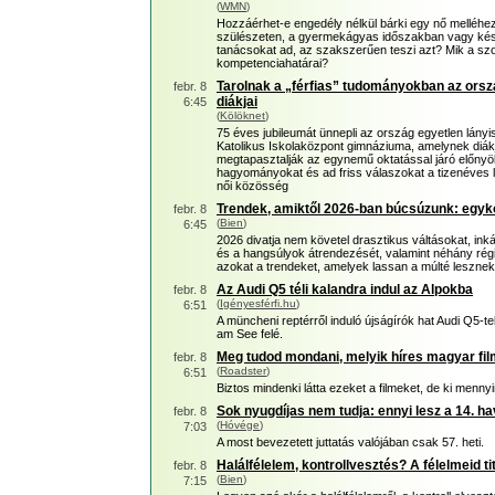
(
WMN
)
Hozzáérhet-e engedély nélkül bárki egy nő melléhe
szülészeten, a gyermekágyas időszakban vagy kés
tanácsokat ad, az szakszerűen teszi azt? Mik a sz
kompetenciahatárai?
Tarolnak a „férfias” tudományokban az ors
febr. 8
diákjai
6:45
(
Kölöknet
)
75 éves jubileumát ünnepli az ország egyetlen lányi
Katolikus Iskolaközpont gimnáziuma, amelynek diák
megtapasztalják az egynemű oktatással járó előnyök
hagyományokat és ad friss válaszokat a tizenéves l
női közösség
Trendek, amiktől 2026-ban búcsúzunk: egy
febr. 8
(
Bien
)
6:45
2026 divatja nem követel drasztikus váltásokat, ink
és a hangsúlyok átrendezését, valamint néhány ré
azokat a trendeket, amelyek lassan a múlté lesznek
Az Audi Q5 téli kalandra indul az Alpokba
febr. 8
(
Igényesférfi.hu
)
6:51
A müncheni reptérről induló újságírók hat Audi Q5-tel
am See felé.
Meg tudod mondani, melyik híres magyar film
febr. 8
(
Roadster
)
6:51
Biztos mindenki látta ezeket a filmeket, de ki menn
Sok nyugdíjas nem tudja: ennyi lesz a 14. ha
febr. 8
(
Hóvége
)
7:03
A most bevezetett juttatás valójában csak 57. heti.
Halálfélelem, kontrollvesztés? A félelmeid ti
febr. 8
(
Bien
)
7:15