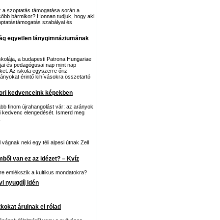
z a szoptatás támogatása során a
őbb bármikor? Honnan tudjuk, hogy aki
optatástámogatás szabályai és
zág egyetlen lánygimnáziumának
skolája, a budapesti Patrona Hungariae
jai és pedagógusai nap mint nap
et. Az iskola egyszerre őriz
ányokat érintő kihívásokra összetartó
kori kedvenceink képekben
ább finom újrahangolást vár: az arányok
gi kedvenc elengedését. Ismerd meg
.
 vágnak neki egy téli alpesi útnak Zell
ből van ez az idézet? – Kvíz
yire emlékszik a kultikus mondatokra?
vi nyugdíj idén
tkokat árulnak el rólad