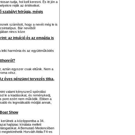
osan tudja, hol kell keresni. És itt jön a
lyekre rejtik az értékeiket.
ő szabályt felrúgja, mégis
esnek számított, hogy a nevét még le is
csintatípus. Bár nevéből
ójában nincs köze
int: az intuíció és az empátia is
 a lelki harmónia és az együttműködés
tthonról?
r, aztán egyszer csak eltűnik. Nem a
yoma vész.
z éves pénzügyi tervezés titka,
mint valami kényszerű spórolási
ítsd le a kiadásokat, és reménykedj,
És pont ezért nem működik. Ebben a
sabb és legreálisabb módját annak,
t Boat Show
k kerülnek a középpontba a 34.
zai hajópiac kínálata mellett
a látogatókat. A Bemutató Medencében
t megtekinthetik Horváth Attila F4-es