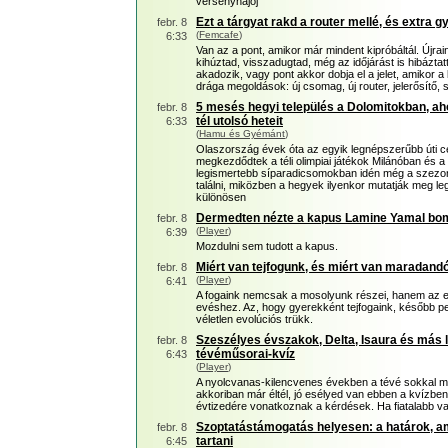
versenyhajój
Ezt a tárgyat rakd a router mellé, és extra g
febr. 8
(
Femcafe
)
6:33
Van az a pont, amikor már mindent kipróbáltál. Újrain
kihúztad, visszadugtad, még az időjárást is hibáztatt
akadozik, vagy pont akkor dobja el a jelet, amikor a
drága megoldások: új csomag, új router, jelerősítő
5 mesés hegyi település a Dolomitokban, ah
febr. 8
tél utolsó heteit
6:33
(
Hamu és Gyémánt
)
Olaszország évek óta az egyik legnépszerűbb úti c
megkezdődtek a téli olimpiai játékok Milánóban és 
legismertebb síparadicsomokban idén még a szezon
találni, miközben a hegyek ilyenkor mutatják meg leg
különösen
Dermedten nézte a kapus Lamine Yamal bom
febr. 8
(
Player
)
6:39
Mozdulni sem tudott a kapus.
Miért van tejfogunk, és miért van maradand
febr. 8
(
Player
)
6:41
A fogaink nemcsak a mosolyunk részei, hanem az e
evéshez. Az, hogy gyerekként tejfogaink, később 
véletlen evolúciós trükk.
Szeszélyes évszakok, Delta, Isaura és más 
febr. 8
tévéműsorai-kvíz
6:43
(
Player
)
A nyolcvanas-kilencvenes években a tévé sokkal m
akkoriban már éltél, jó esélyed van ebben a kvízbe
évtizedére vonatkoznak a kérdések. Ha fiatalabb vag
Szoptatástámogatás helyesen: a határok, a
febr. 8
tartani
6:45