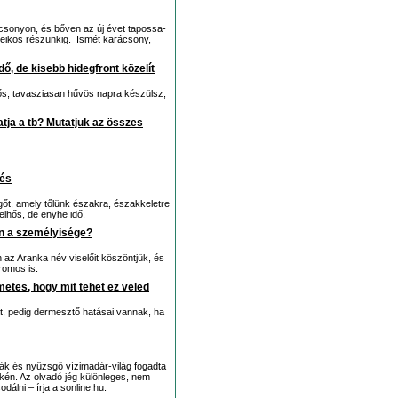
csonyon, és bőven az új évet tapossa-
Seikos részünkig. Ismét karácsony,
dő, de kisebb hidegfront közelít
hős, tavasziasan hűvös napra készülsz,
ja a tb? Mutatjuk az összes
zés
egőt, amely tőlünk északra, északkeletre
elhős, de enyhe idő.
en a személyisége?
az Aranka név viselőit köszöntjük, és
romos is.
metes, hogy mit tehet ez veled
t, pedig dermesztő hatásai vannak, ha
ák és nyüzsgő vízimadár-világ fogadta
ékén. Az olvadó jég különleges, nem
álni – írja a sonline.hu.