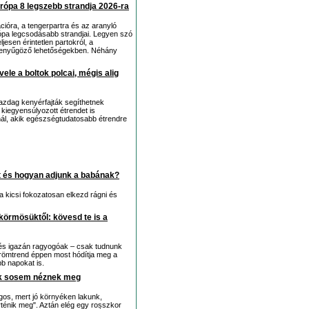
rópa 8 legszebb strandja 2026-ra
cióra, a tengerpartra és az aranyló
ópa legcsodásabb strandjai. Legyen szó
esen érintetlen partokról, a
 lenyűgöző lehetőségekben. Néhány
ele a boltok polcai, mégis alig
azdag kenyérfajták segíthetnek
kiegyensúlyozott étrendet is
nál, akik egészségtudatosabb étrendre
it és hogyan adjunk a babának?
 a kicsi fokozatosan elkezd rágni és
 körmösüktől: kövesd te is a
k és igazán ragyogóak – csak tudnunk
körömtrend éppen most hódítja meg a
bb napokat is.
rők sosem néznek meg
gos, mert jó környéken lakunk,
rténik meg". Aztán elég egy rosszkor