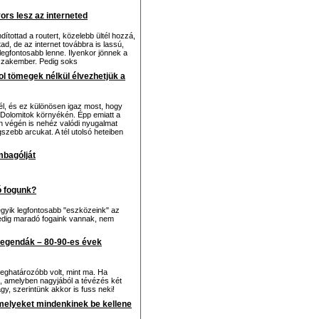
yors lesz az interneted
dítottad a routert, közelebb ültél hozzá,
ad, de az internet továbbra is lassú,
 legfontosabb lenne. Ilyenkor jönnek a
, szakember. Pedig soks
ol tömegek nélkül élvezhetjük a
él, és ez különösen igaz most, hogy
a Dolomitok környékén. Épp emiatt a
 végén is nehéz valódi nyugalmat
szebb arcukat. A tél utolsó heteiben
bagólját
ó fogunk?
gyik legfontosabb "eszközeink" az
pedig maradó fogaink vannak, nem
legendák – 80-90-es évek
eghatározóbb volt, mint ma. Ha
n, amelyben nagyjából a tévézés két
y, szerintünk akkor is fuss neki!
melyeket mindenkinek be kellene