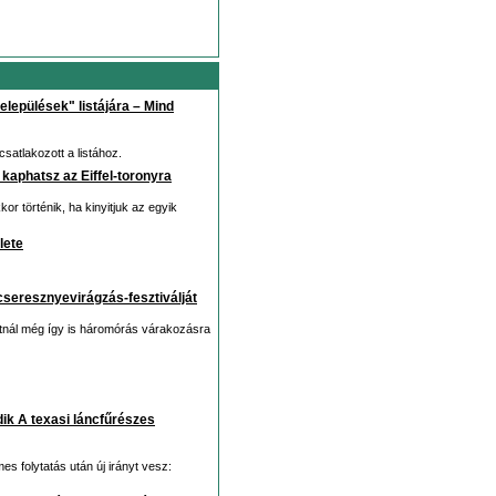
települések" listájára – Mind
satlakozott a listához.
t kaphatsz az Eiffel-toronyra
r történik, ha kinyitjuk az egyik
lete
 cseresznyevirágzás-fesztiválját
zpotnál még így is háromórás várakozásra
dik A texasi láncfűrészes
es folytatás után új irányt vesz: