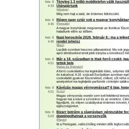
Tényleg 1,3 millió mobiltelefon válik haszn
febr. 8
Utánajártunk
4:33
(
Hóvége
)
Még nem hajt a tatár, de érdemes felkészülni.
Régen nagy sztár volt a magyar konyhákban 
febr. 8
(
Femcafe
)
4:45
A magyar konyhának megvannak az ikonikus fűszerei
haladtunk előre az időben.
Napi horoszkóp 2026. február 8.: ma a lelke
febr. 8
rendet tehetsz
4:45
(
Bien
)
Lazább szombat hasznos pillanatokkal. Ma sok jegy
apró döntésekkel tereli jobb irányba a következő het
Már a 18. században is ittak forró csokit, iga
febr. 8
tettek bele
4:51
(
Hamu és Gyémánt
)
A forró csokoládéra ma leginkább édes, selymes téli 
és kakaóval. A 18. századi Európában azonban egé
csokoládét gyakran fűszerekkel, chilivel, sőt néha 
amelyekkel ma legfeljebb parfümök címkéjén találk
Kávézás magas vérnyomással? 6 tipp, hogy
febr. 8
(
in.hu
)
4:51
Magas vérnyomás esetén sem kell feltétlenül lemondan
hogyan hat a kávé a szívünkre és az ereinkre. Cik
figyeljünk, és milyen szabályokat érdemes követni
egészségünket.
Bizarr botrány a síugrásban: péniszükbe fe
febr. 8
doppingolhatnak a versenyzők
5:03
(
Player
)
Itt a Penisgate, valószínűleg minden idők legfurcsá