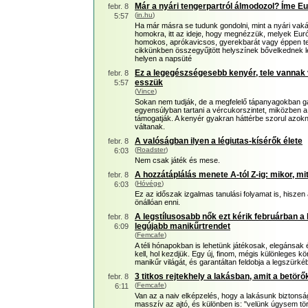
Már a nyári tengerpartról álmodozol? Íme Eu
febr. 8
(
in.hu
)
5:57
Ha már másra se tudunk gondolni, mint a nyári vaká
homokra, itt az ideje, hogy megnézzük, melyek Eur
homokos, aprókavicsos, gyerekbarát vagy éppen telj
cikkünkben összegyűjtött helyszínek bővelkednek
helyen a napsüté
Ez a legegészségesebb kenyér, tele vannak v
febr. 8
esszük
5:57
(
Vince
)
Sokan nem tudják, de a megfelelő tápanyagokban g
egyensúlyban tartani a vércukorszintet, miközben a 
támogatják. A kenyér gyakran háttérbe szorul azok
váltanak.
A valóságban ilyen a légiutas-kísérők élete
febr. 8
(
Roadster
)
6:03
Nem csak játék és mese.
A hozzátáplálás menete A-tól Z-ig: mikor, m
febr. 8
(
Hóvége
)
6:03
Ez az időszak izgalmas tanulási folyamat is, hiszen
önállóan enni.
A legstílusosabb nők ezt kérik februárban a
febr. 8
legújabb manikűrtrendet
6:09
(
Femcafe
)
A téli hónapokban is lehetünk játékosak, elegánsa
kell, hol kezdjük. Egy új, finom, mégis különleges 
manikűr világát, és garantáltan feldobja a legszürké
3 titkos rejtekhely a lakásban, amit a betö
febr. 8
(
Femcafe
)
6:11
Van az a naiv elképzelés, hogy a lakásunk biztonsá
masszív az ajtó, és különben is: "velünk úgysem tö