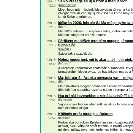
Seiko Presage és új Astron a menüsoron
febr. 8
(
Kronometer
)
5:15
Most, hogy már mindenki bizonyosan túl van a kará
elvégre február van, nyúljunk vissza a karácsonyi 
ismét Seiko a terítéken,
Időjárás 2026. február 8.: Ma még enyhe az i
febr. 8
(
Bien
)
5:15
Ma, 2026. február 8.: enyhén szeles, változóan fel
közben hidegfront érkezik estére.
Férfiként meddővé tetetném magam, támogat
febr. 8
tudnivalót
5:15
(
Hóvége
)
Szigorúak a szabályok.
Nehéz megérteni, mit is akar a tél – előrejel
febr. 8
(
Infostart
)
5:39
A Kárpátok vonulatai visszatartják a sarkvidéki lev
fargasordító hideget okoz, így hazánkban marad a f
Ma, február 8.: Aranka névnapja van – mily
febr. 8
(
Bien
)
5:45
Ma a hivatalos magyar névnapok szerint elsősorban 
több bővített naptárban ezen a napon szerepel a Je
Hat óránál kevesebbet szoktál aludni? Félel
febr. 8
(
Femcafe
)
5:51
Sajnos egyre többen lebecsülik az alvás fontosságá
nem pihenünk eleget.
Különös arcát mutatja a Balaton
febr. 8
(
Infostart
)
5:57
Ködpárába burkolózó Balaton, lassan mozgó jégtábl
azokat, akik Siófokon sétát tesznek a kikötő körny
mindennapi látványt nyújt, érdemes élőben is megcsod