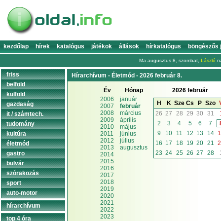
kezdőlap
hírek
katalógus
játékok
állások
hírkatalógus
böngészős 
Ma augusztus 8, szombat,
László
na
friss
Hírarchívum - Életmód - 2026 február 8.
belföld
Év
Hónap
2026 február
külföld
2006
január
H
K
Sze
Cs
P
Szo
gazdaság
2007
február
2008
március
26
27
28
29
30
31
it / számtech.
2009
április
2
3
4
5
6
7
tudomány
2010
május
9
10
11
12
13
14
1
kultúra
2011
június
2012
július
16
17
18
19
20
21
2
életmód
2013
augusztus
23
24
25
26
27
28
gastro
2014
2015
bulvár
2016
szórakozás
2017
2018
sport
2019
auto-motor
2020
2021
hírarchívum
2022
2023
top 4 óra