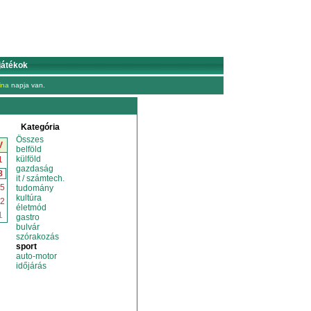
játékok
ina
napja van.
Kategória
Összes
V
belföld
külföld
1
gazdaság
8
it / számtech.
5
tudomány
kultúra
2
életmód
1
gastro
bulvár
szórakozás
sport
auto-motor
időjárás