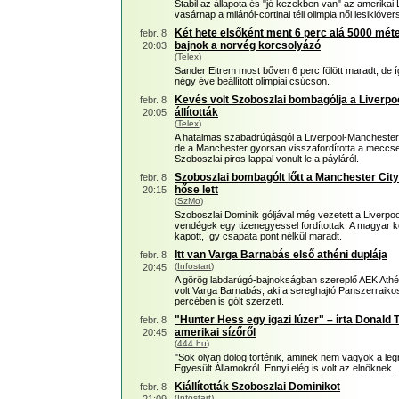
Stabil az állapota és "jó kezekben van" az amerikai
vasárnap a milánói-cortinai téli olimpia női lesiklóve
Két hete elsőként ment 6 perc alá 5000 méter
febr. 8
bajnok a norvég korcsolyázó
20:03
(
Telex
)
Sander Eitrem most bőven 6 perc fölött maradt, de 
négy éve beállított olimpiai csúcson.
Kevés volt Szoboszlai bombagólja a Liverpoo
febr. 8
állították
20:05
(
Telex
)
A hatalmas szabadrúgásgól a Liverpool-Manchester 
de a Manchester gyorsan visszafordította a meccse
Szoboszlai piros lappal vonult le a páyláról.
Szoboszlai bombagólt lőtt a Manchester Cit
febr. 8
hőse lett
20:15
(
SzMo
)
Szoboszlai Dominik góljával még vezetett a Liverpoo
vendégek egy tizenegyessel fordítottak. A magyar k
kapott, így csapata pont nélkül maradt.
Itt van Varga Barnabás első athéni duplája
febr. 8
(
Infostart
)
20:45
A görög labdarúgó-bajnokságban szereplő AEK Athé
volt Varga Barnabás, aki a sereghajtó Panszerraikos
percében is gólt szerzett.
"Hunter Hess egy igazi lúzer" – írta Donald 
febr. 8
amerikai sízőről
20:45
(
444.hu
)
"Sok olyan dolog történik, aminek nem vagyok a le
Egyesült Államokról. Ennyi elég is volt az elnöknek.
Kiállították Szoboszlai Dominikot
febr. 8
(
Infostart
)