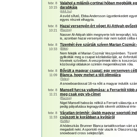
Valahol a milánói-cortinai hóban megbújik e
febr. 8
darabkája
10:15
(
444.hu
)
A svéd sífutó, Ebba Andersson ügyetlenkedett egyet 
egyes részeit elhagyta.
Hazai versenyén ért véget Al-Attiyah győze
febr. 8
(
Racing
)
10:21
Nasser Al-Attiyah idén megnyerte két tereprallyt, k
is, azonban hazai versenyén már nem tudott célba é
Tizenhét éve szúrták szíven Marian Cozmát 
febr. 8
(
Blikk
)
10:33
Nem felejtik el Marian Cozmát Veszprémben. Tizenhé
gyilkolták meg a csapat kézilabdázóját, az évforduló
híveinek szívében. A veszprémiek idén is koszorúzás
közösségi oldalukon szintén megemlékeztek róla.
Bővült a magyar csapat: egy versenyen cél
febr. 8
Blanca, hogy mehet a téli olimpiára
11:09
(
Telex
)
A snowboardossal 16-ra nőtt a magyar indulók szá
Mansell furcsa vallomása: a Ferraritól több a
febr. 8
meg csak egy vb-címet
11:21
(
Racing
)
Nigel Mansell habozás nélkül a Ferrarit választja a ma
pedig pályafutása legnagyobb sikerét utóbbival érte 
Váratlan örömhír: újabb magyar sportoló indul
febr. 8
csúszott le korábban a kvótáról
11:33
(
SzMo
)
A hódeszkás Brunner Blanca tartaléksorban várt a l
megadott neki. A sportoló már utazik is Olaszország
snowboard cross selejtezőjét.