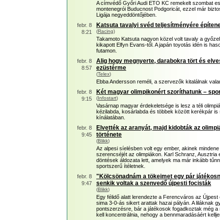
A címvédő Győri Audi ETO KC remekelt szombat est
montenegrói Buducnost Podgoricát, ezzel már biztos
Ligája negyeddöntőjében.
Katsuta tavalyi svéd teljesítményére építen
febr. 8
(
Racing
)
8:21
Takamoto Katsuta nagyon közel volt tavaly a győ
kikapott Elfyn Evans-től. A japán toyotás idén is ha
futamon.
Alig hogy megnyerte, darabokra tört és elves
febr. 8
ezüstérme
8:57
(
Telex
)
Ebba Andersson reméli, a szervezők kitalálnak valam
Két magyar olimpikonért szoríthatunk – spo
febr. 8
(
Infostart
)
9:15
Vasárnap magyar érdekeletsége is lesz a téli olimpiá
kézilabda, kosárlabda és többek között kerékpár is
kínálatában.
Elvették az aranyát, majd kidobták az olimpi
febr. 8
története
9:45
(
Blikk
)
Az alpesi síelésben volt egy ember, akinek mindene
szerencséjét az olimpiákon. Karl Schranz, Ausztria 
döntések áldozata lett, amelyek ma már inkább tűnne
sportszerű ítéletnek.
"Kölcsönadnám a tökeimet egy pár játékosna
febr. 8
senkik voltak a szenvedő újpesti focisták
9:47
(
Blikk
)
Egy félidő alatt lerendezte a Ferencváros az Újpest e
sima 3-0-ás sikert arattak hazai pályán. A liláknak g
pontszerzésre, bár a játékosok fogadkoztak még a 
kell koncentrálnia, nehogy a bennmaradásáért kellje