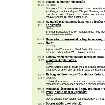
Indulhat a magyar hódeszkás
febr. 8
(
Infostart
)
11:45
Brunner a 32 krosszos közé nem tudott bekerülni ered
kvótáról, ám amint a Magyar Olimpiai Bizottság honl
miatt ketten visszaléptek a mezőnyből, így Brunner o
magyar csapat 16. tagja a játékokon.
Az utolsó pillanatban szóltak neki: sérülés
febr. 8
az olimpián
11:51
(
444.hu
)
Brunner Blancának a szülei mondták meg, hogy indul
snowboardosok között.
Balesetben megsérültek a Toyota versenyzői
febr. 8
Rallyn
12:21
(
Racing
)
A japán Yuki Yamamoto a Svéd Rally előtti teszten b
nem tud rajthoz állni a WRC havas futamán.
Lindsey Vonn nagyot bukott, térdszalagsza
febr. 8
mentőhelikopter vitte el
12:27
(
Telex
)
Súlyos sérülés után próbálta meg az olimpiai indulá
beakadva elrontott egy ugratót. Breezy Johnson lett 
Ez hogyan történhetett? Darabokra törött a
febr. 8
(
Infostart
)
12:57
Ebba Andersson elveszítette ezüstérmét, amelyet a nő
tömegrajtos versenyében szerzett a milánói-cortinai 
Megvan a téli olimpia első nagy drámája: men
febr. 8
Vonnt, a női alpesi sí legendáját
13:03
(
444.hu
)
Úgy is elindult, hogy kilenc napja szakadt el a keres
Sporttragédia a téli olimpián
febr. 8