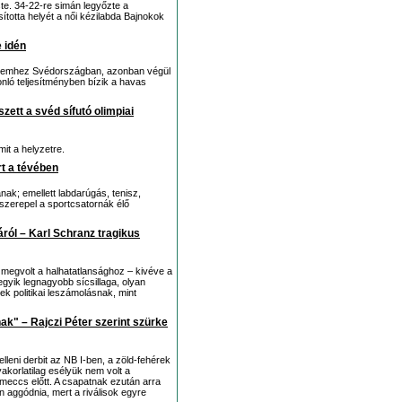
e. 34-22-re simán legyőzte a
ította helyét a női kézilabda Bajnokok
e idén
zelemhez Svédországban, azonban végül
sonló teljesítményben bízik a havas
zett a svéd sífutó olimpiai
it a helyzetre.
rt a tévében
nak; emellett labdarúgás, tenisz,
 szerepel a sportcsatornák élő
áról – Karl Schranz tragikus
 megvolt a halhatatlansághoz – kivéve a
egyik legnagyobb sícsillaga, olyan
k politikai leszámolásnak, mint
k" – Rajczi Péter szerint szürke
lleni derbit az NB I-ben, a zöld-fehérek
yakorlatilag esélyük nem volt a
meccs előtt. A csapatnak ezután arra
n aggódnia, mert a riválisok egyre