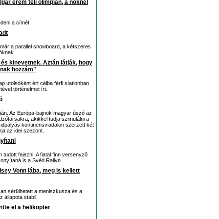
lgár érem téli olimpián, a nőknél
eni a címét.
adt
már a parallel snowboard, a kétszeres
óknak.
és kinevetnek. Aztán látják, hogy
ólnak hozzám"
p utolsóként ért célba férfi síatlonban
tével történelmet írt.
ó
tián. Az Európa-bajnok magyar úszó az
őtársakra, akikkel tudja szimulálni a
vidpályás kontinensviadalon szerzett két
ja az idei szezont.
yítani
tudott fejezni. A fiatal finn versenyző
onyítaná is a Svéd Rallyn.
dsey Vonn lába, meg is kellett
osan sérülhetett a meniszkusza és a
 állapota stabil.
itte el a helikopter