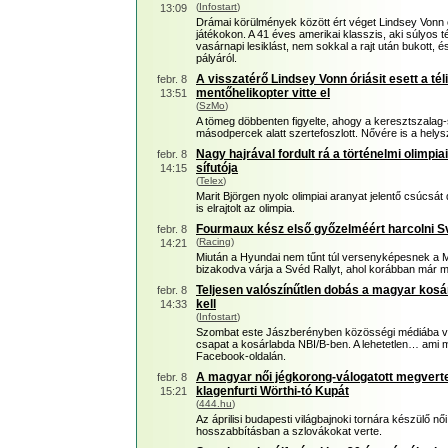
(
Infostart
)
13:09
Drámai körülmények között ért véget Lindsey Vonn oli
játékokon. A 41 éves amerikai klasszis, aki súlyos té
vasárnapi lesiklást, nem sokkal a rajt után bukott, és 
pályáról.
A visszatérő Lindsey Vonn óriásit esett a téli 
febr. 8
mentőhelikopter vitte el
13:51
(
SzMo
)
A tömeg döbbenten figyelte, ahogy a keresztszalag
másodpercek alatt szertefoszlott. Nővére is a helys
Nagy hajrával fordult rá a történelmi olimpi
febr. 8
sífutója
14:15
(
Telex
)
Marit Björgen nyolc olimpiai aranyat jelentő csúc
is elrajtolt az olimpia.
Fourmaux kész első győzelméért harcolni 
febr. 8
(
Racing
)
14:21
Miután a Hyundai nem tűnt túl versenyképesnek a 
bizakodva várja a Svéd Rallyt, ahol korábban már 
Teljesen valószínűtlen dobás a magyar kosár
febr. 8
kell
14:33
(
Infostart
)
Szombat este Jászberényben közösségi médiába való
csapat a kosárlabda NBI/B-ben. A lehetetlen… ami m
Facebook-oldalán.
A magyar női jégkorong-válogatott megverte
febr. 8
klagenfurti Wörthi-tó Kupát
15:21
(
444.hu
)
Az áprilisi budapesti világbajnoki tornára készülő n
hosszabbításban a szlovákokat verte.