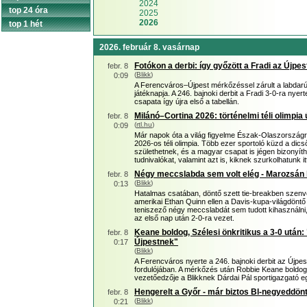
2024
top 24 óra
2025
2026
top 1 hét
2026. február 8. vasárnap
Fotókon a derbi: így győzött a Fradi az Újpes
febr. 8
(
Blikk
)
0:09
A Ferencváros–Újpest mérkőzéssel zárult a labdarú
játéknapja. A 246. bajnoki derbit a Fradi 3-0-ra n
csapata így újra első a tabellán.
Milánó–Cortina 2026: történelmi téli olimpia 
febr. 8
(
rtl.hu
)
0:09
Már napok óta a világ figyelme Észak-Olaszországra
2026-os téli olimpia. Több ezer sportoló küzd a dics
születhetnek, és a magyar csapat is jégen bizonyít
tudnivalókat, valamint azt is, kiknek szurkolhatunk it
Négy meccslabda sem volt elég - Marozsán k
febr. 8
(
Blikk
)
0:13
Hatalmas csatában, döntő szett tie-breakben szen
amerikai Ethan Quinn ellen a Davis-kupa-világdöntő
teniszező négy meccslabdát sem tudott kihasználni,
az első nap után 2-0-ra vezet.
Keane boldog, Szélesi önkritikus a 3-0 után:
febr. 8
Újpestnek"
0:17
(
Blikk
)
A Ferencváros nyerte a 246. bajnoki derbit az Újpes
fordulójában. A mérkőzés után Robbie Keane boldogan
vezetőedzője a Blikknek Dárdai Pál sportigazgató eg
Hengerelt a Győr - már biztos Bl-negyeddön
febr. 8
(
Blikk
)
0:21