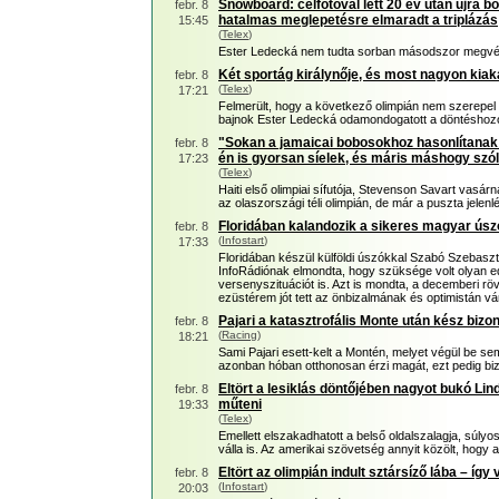
Snowboard: célfotóval lett 20 év után újra bo
febr. 8
hatalmas meglepetésre elmaradt a triplázás
15:45
(
Telex
)
Ester Ledecká nem tudta sorban másodszor megvéd
Két sportág királynője, és most nagyon kiak
febr. 8
(
Telex
)
17:21
Felmerült, hogy a következő olimpián nem szerepel 
bajnok Ester Ledecká odamondogatott a döntéshoz
"Sokan a jamaicai bobosokhoz hasonlítanak 
febr. 8
én is gyorsan síelek, és máris máshogy sz
17:23
(
Telex
)
Haiti első olimpiai sífutója, Stevenson Savart vasárna
az olaszországi téli olimpián, de már a puszta jelenlé
Floridában kalandozik a sikeres magyar úsz
febr. 8
(
Infostart
)
17:33
Floridában készül külföldi úszókkal Szabó Szebasz
InfoRádiónak elmondta, hogy szüksége volt olyan edz
versenyszituációt is. Azt is mondta, a decemberi rö
ezüstérem jót tett az önbizalmának és optimistán vár
Pajari a katasztrofális Monte után kész bizon
febr. 8
(
Racing
)
18:21
Sami Pajari esett-kelt a Montén, melyet végül be sem 
azonban hóban otthonosan érzi magát, ezt pedig biz
Eltört a lesiklás döntőjében nagyot bukó Lin
febr. 8
műteni
19:33
(
Telex
)
Emellett elszakadhatott a belső oldalszalagja, súly
válla is. Az amerikai szövetség annyit közölt, hogy az
Eltört az olimpián indult sztársíző lába – így v
febr. 8
(
Infostart
)
20:03