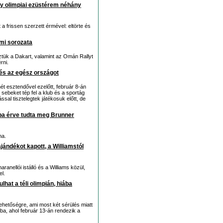
gy olimpiai ezüstérem néhány
a frissen szerzett érmével: eltörte és
lmi sorozata
öztük a Dakart, valamint az Omán Rallyt
rni.
és az egész országot
t esztendővel ezelőtt, február 8-án
 sebeket tép fel a klub és a sportág
sal tisztelegtek játékosuk előtt, de
ba érve tudta meg Brunner
ma.
jándékot kapott, a Williamstól
ranellói istálló és a Williams közül,
el.
hat a téli olimpián, hiába
ehetőségre, ami most két sérülés miatt
ba, ahol február 13-án rendezik a