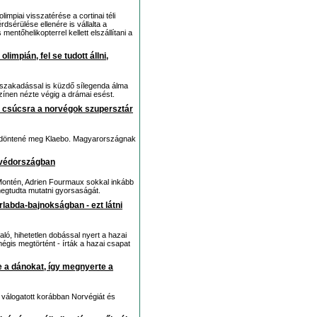
mpiai visszatérése a cortinai téli
rdsérülése ellenére is vállalta a
mentőhelikopterrel kellett elszállítani a
olimpián, fel se tudott állni,
-szakadással is küzdő sílegenda álma
zínen nézte végig a drámai esést.
ai csúcsra a norvégok szupersztár
sát döntené meg Klaebo. Magyarországnak
Svédországban
Montén, Adrien Fourmaux sokkal inkább
megtudta mutatni gyorsaságát.
labda-bajnokságban - ezt látni
, hihetetlen dobással nyert a hazai
égis megtörtént - írták a hazai csapat
 a dánokat, így megnyerte a
ői válogatott korábban Norvégiát és