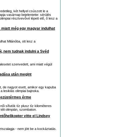
etileg, két hellyel csúszott le a
apja vasárnap bejelentette: sérülés
limpiai résztvevővé lépett elő, ő lesz a
ek miatt még egy magyar indulhat
hat Milánóba, ott lesz a
, nem tudnak indulni a Svéd
alesetet szenvedett, ami miatt végül
kadása után megint
st, de nagyot esett, amikor egy kapuba
a lesiklás olimpiai bajnoka.
z ezüstérmes érme
i sífutók tíz plusz tíz kilométeres
téli olimpián, szombaton.
tőhelikopter vitte el Lindsey
ztszalagja - nem jött be a kockáztatás.