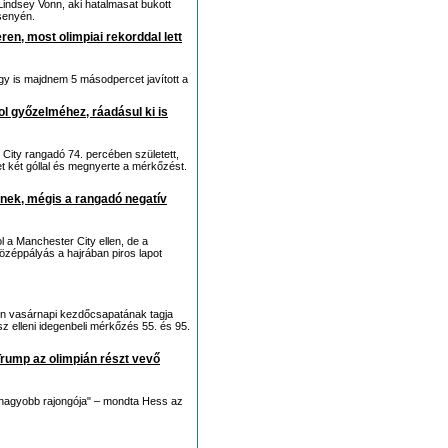
 Lindsey Vonn, aki hatalmasat bukott
rsenyén.
en, most olimpiai rekorddal lett
így is majdnem 5 másodpercet javított a
l győzelméhez, ráadásul ki is
City rangadó 74. percében született,
t két góllal és megnyerte a mérkőzést.
ynek, mégis a rangadó negatív
l a Manchester City ellen, de a
özéppályás a hajrában piros lapot
n vasárnapi kezdőcsapatának tagja
z elleni idegenbeli mérkőzés 55. és 95.
Trump az olimpián részt vevő
gnagyobb rajongója" – mondta Hess az