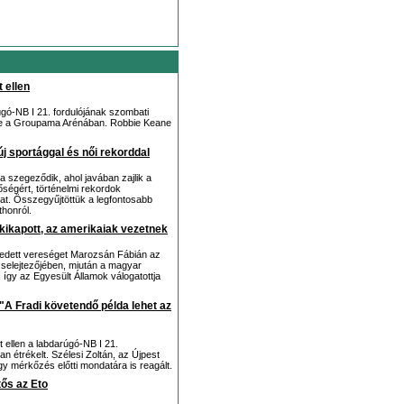
t ellen
gó-NB I 21. fordulójának szombati
yerte a Groupama Arénában. Robbie Keane
új sportággal és női rekorddal
 szegeződik, ahol javában zajlik a
őségért, történelmi rekordok
hat. Összegyűjtöttük a legfontosabb
thonról.
ikapott, az amerikaiak vezetnek
vedett vereséget Marozsán Fábián az
 selejtezőjében, miután a magyar
 így az Egyesült Államok válogatottja
 "A Fradi követendő példa lehet az
t ellen a labdarúgó-NB I 21.
 étrékelt. Szélesi Zoltán, az Újpest
y mérkőzés előtti mondatára is reagált.
tős az Eto