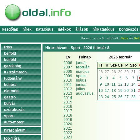
kezdőlap
hírek
katalógus
játékok
állások
hírkatalógus
böngészős 
Ma augusztus 6, csütörtök,
Berta
és
Bett
friss
Hírarchívum - Sport - 2026 február 8.
belföld
Év
Hónap
2026 február
külföld
2006
január
H
K
Sze
Cs
P
Szo
gazdaság
2007
február
2008
március
26
27
28
29
30
31
it / számtech.
2009
április
2
3
4
5
6
7
tudomány
2010
május
9
10
11
12
13
14
1
kultúra
2011
június
2012
július
16
17
18
19
20
21
2
életmód
2013
augusztus
23
24
25
26
27
28
gastro
2014
2015
bulvár
2016
szórakozás
2017
2018
sport
2019
auto-motor
2020
2021
hírarchívum
2022
2023
top 4 óra