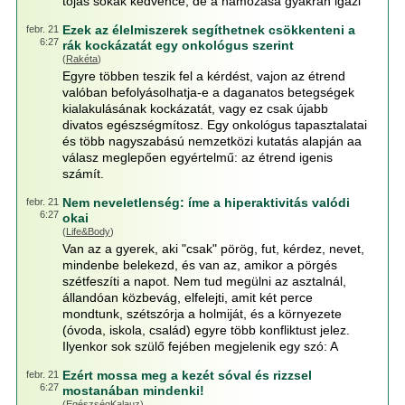
tojás sokak kedvence, de a hámozása gyakran igazi
Ezek az élelmiszerek segíthetnek csökkenteni a
febr. 21
6:27
rák kockázatát egy onkológus szerint
(
Rakéta
)
Egyre többen teszik fel a kérdést, vajon az étrend
valóban befolyásolhatja-e a daganatos betegségek
kialakulásának kockázatát, vagy ez csak újabb
divatos egészségmítosz. Egy onkológus tapasztalatai
és több nagyszabású nemzetközi kutatás alapján aa
válasz meglepően egyértelmű: az étrend igenis
számít.
Nem neveletlenség: íme a hiperaktivitás valódi
febr. 21
6:27
okai
(
Life&Body
)
Van az a gyerek, aki "csak" pörög, fut, kérdez, nevet,
mindenbe belekezd, és van az, amikor a pörgés
szétfeszíti a napot. Nem tud megülni az asztalnál,
állandóan közbevág, elfelejti, amit két perce
mondtunk, szétszórja a holmiját, és a környezete
(óvoda, iskola, család) egyre több konfliktust jelez.
Ilyenkor sok szülő fejében megjelenik egy szó: A
Ezért mossa meg a kezét sóval és rizzsel
febr. 21
6:27
mostanában mindenki!
(
EgészségKalauz
)