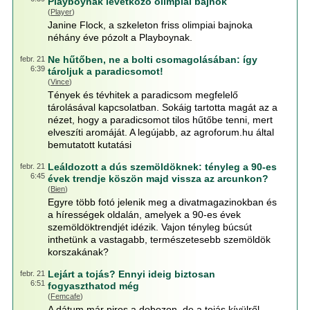
Playboynak levetkőző olimpiai bajnok
(
Player
)
Janine Flock, a szkeleton friss olimpiai bajnoka
néhány éve pózolt a Playboynak.
Ne hűtőben, ne a bolti csomagolásában: így
febr. 21
6:39
tároljuk a paradicsomot!
(
Vince
)
Tények és tévhitek a paradicsom megfelelő
tárolásával kapcsolatban. Sokáig tartotta magát az a
nézet, hogy a paradicsomot tilos hűtőbe tenni, mert
elveszíti aromáját. A legújabb, az agroforum.hu által
bemutatott kutatási
Leáldozott a dús szemöldöknek: tényleg a 90-es
febr. 21
6:45
évek trendje köszön majd vissza az arcunkon?
(
Bien
)
Egyre több fotó jelenik meg a divatmagazinokban és
a hírességek oldalán, amelyek a 90-es évek
szemöldöktrendjét idézik. Vajon tényleg búcsút
inthetünk a vastagabb, természetesebb szemöldök
korszakának?
Lejárt a tojás? Ennyi ideig biztosan
febr. 21
6:51
fogyaszthatod még
(
Femcafe
)
A dátum már piros a dobozon, de a tojás kívülről