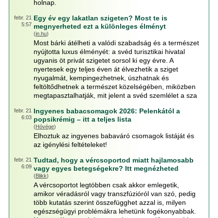
holnap.
Egy év egy lakatlan szigeten? Most te is
febr. 21
5:57
megnyerheted ezt a különleges élményt
(
in.hu
)
Most bárki átélheti a valódi szabadság és a természet
nyújtotta luxus élményét: a svéd turisztikai hivatal
ugyanis öt privát szigetet sorsol ki egy évre. A
nyertesek egy teljes éven át élvezhetik a sziget
nyugalmát, kempingezhetnek, úszhatnak és
feltöltődhetnek a természet közelségében, miközben
megtapasztalhatják, mit jelent a svéd szemlélet a sza
Ingyenes babacsomagok 2026: Pelenkától a
febr. 21
6:03
popsikrémig – itt a teljes lista
(
Hóvége
)
Elhoztuk az ingyenes babaváró csomagok listáját és
az igénylési feltételeket!
Tudtad, hogy a vércsoportod miatt hajlamosabb
febr. 21
6:09
vagy egyes betegségekre? Itt megnézheted
(
Blikk
)
A vércsoportot legtöbben csak akkor emlegetik,
amikor véradásról vagy transzfúzióról van szó, pedig
több kutatás szerint összefügghet azzal is, milyen
egészségügyi problémákra lehetünk fogékonyabbak.