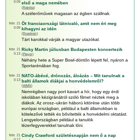
0:09
első a maga nemében
(
Rakéta
)
A szélerőművek magasan az égben szállnak.
Öt franciaországi látnivaló, amit nem éri meg
febr. 21
0:09
kihagyni az idén
(
Roadster
)
Tárt karokkal várják a magyar utazókat.
Ricky Martin júliusban Budapesten koncertezik
febr. 21
0:13
(
Player
)
Néhány hete a Super Bowl-döntőn lépett fel, nyáron a
Sportarénában fog.
NATO-ábécé, drónozás, álcázás – Mit tanulnak a
febr. 21
0:13
balti államok diákjai a honvédelemről?
(
WMN
)
Nemrégiben nagy port kavart a hír, hogy egy érdi
iskolában kézigránátról szóló filmet néztek meg a
diákok. Az orosz–ukrán háború kitörése után több
európai országban, például a balti államokban is
kötelezővé tették és bővítették a honvédelmi oktatást.
Lengyelországban például a tanulók
lézerfegyverekkel tanulnak lőni.
Cindy Crawford születésnapján nem ő a nap
febr. 21
0:17