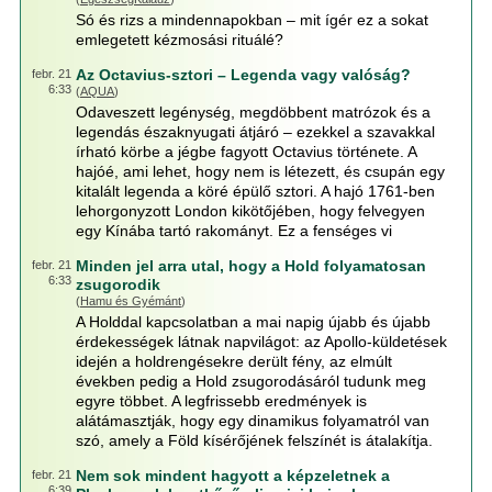
Só és rizs a mindennapokban – mit ígér ez a sokat
emlegetett kézmosási rituálé?
Az Octavius-sztori – Legenda vagy valóság?
febr. 21
6:33
(
AQUA
)
Odaveszett legénység, megdöbbent matrózok és a
legendás északnyugati átjáró – ezekkel a szavakkal
írható körbe a jégbe fagyott Octavius története. A
hajóé, ami lehet, hogy nem is létezett, és csupán egy
kitalált legenda a köré épülő sztori. A hajó 1761-ben
lehorgonyzott London kikötőjében, hogy felvegyen
egy Kínába tartó rakományt. Ez a fenséges vi
Minden jel arra utal, hogy a Hold folyamatosan
febr. 21
6:33
zsugorodik
(
Hamu és Gyémánt
)
A Holddal kapcsolatban a mai napig újabb és újabb
érdekességek látnak napvilágot: az Apollo-küldetések
idején a holdrengésekre derült fény, az elmúlt
években pedig a Hold zsugorodásáról tudunk meg
egyre többet. A legfrissebb eredmények is
alátámasztják, hogy egy dinamikus folyamatról van
szó, amely a Föld kísérőjének felszínét is átalakítja.
Nem sok mindent hagyott a képzeletnek a
febr. 21
6:39