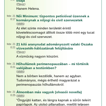
csaja
(
Player
)
Hanem Helena.
Női Minimum: tízpontos petícióval üzennek a
febr. 21
0:17
kormánynak a nőjogi és civil szervezetek
(
WMN
)
Az élet szinte minden területét érintő
követeléscsomagot állított össze több mint egy tucat
nőjogi és civil szervezet.
21 kiló aranyrudat adományozott valaki Oszaka
febr. 21
0:21
vízvezeték-hálózatának felújítására
(
Player
)
A vízműcég nagyon köszöni.
Hőhullámok perimenopauzában – mi történik
febr. 21
0:21
valójában a testünkben?
(
WMN
)
Nem a bőrben kezdődik, hanem az agyban.
Tudományos, mégis érthető magyarázat a
perimenopauzás hőhullámokról.
Álmomban más vagyok (olvasói novella)
febr. 21
0:25
(
WMN
)
"Öngyújtó kattan, és lángra kapnak a sűrűn teleírt
papírlapok. Az utolsó pillanatban, mielőtt teljesen