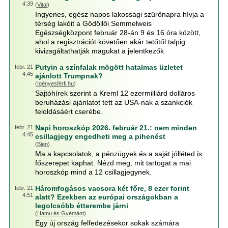
4:39
(
Vital
)
Ingyenes, egész napos lakossági szűrőnapra hívja a
térség lakóit a Gödöllői Semmelweis
Egészségközpont február 28-án 9 és 16 óra között,
ahol a regisztrációt követően akár tetőtől talpig
kivizsgáltathatják magukat a jelentkezők
Putyin a színfalak mögött hatalmas üzletet
febr. 21
4:45
ajánlott Trumpnak?
(
Igényesférfi.hu
)
Sajtóhírek szerint a Kreml 12 ezermilliárd dolláros
beruházási ajánlatot tett az USA-nak a szankciók
feloldásáért cserébe.
Napi horoszkóp 2026. február 21.: nem minden
febr. 21
4:45
csillagjegy engedheti meg a pihenést
(
Bien
)
Ma a kapcsolatok, a pénzügyek és a saját jólléted is
főszerepet kaphat. Nézd meg, mit tartogat a mai
horoszkóp mind a 12 csillagjegynek.
Háromfogásos vacsora két főre, 8 ezer forint
febr. 21
4:51
alatt? Ezekben az európai országokban a
legolcsóbb étterembe járni
(
Hamu és Gyémánt
)
Egy új ország felfedezésekor sokak számára