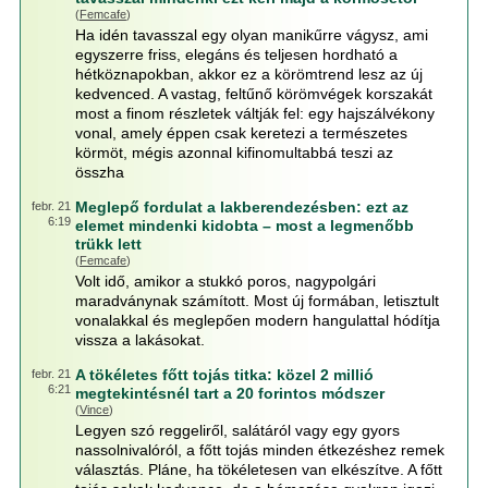
(
Femcafe
)
Ha idén tavasszal egy olyan manikűrre vágysz, ami
egyszerre friss, elegáns és teljesen hordható a
hétköznapokban, akkor ez a körömtrend lesz az új
kedvenced. A vastag, feltűnő körömvégek korszakát
most a finom részletek váltják fel: egy hajszálvékony
vonal, amely éppen csak keretezi a természetes
körmöt, mégis azonnal kifinomultabbá teszi az
összha
Meglepő fordulat a lakberendezésben: ezt az
febr. 21
6:19
elemet mindenki kidobta – most a legmenőbb
trükk lett
(
Femcafe
)
Volt idő, amikor a stukkó poros, nagypolgári
maradványnak számított. Most új formában, letisztult
vonalakkal és meglepően modern hangulattal hódítja
vissza a lakásokat.
A tökéletes főtt tojás titka: közel 2 millió
febr. 21
6:21
megtekintésnél tart a 20 forintos módszer
(
Vince
)
Legyen szó reggeliről, salátáról vagy egy gyors
nassolnivalóról, a főtt tojás minden étkezéshez remek
választás. Pláne, ha tökéletesen van elkészítve. A főtt