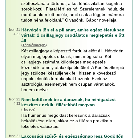
szétfoszlana a történet, a két főhős ziláltan kiugrik a
sorok közül. Fiatal férfi és nő. Szerelemnek indult, de
merő unalom lett belőle, amit csak a függés mámora
tudott néha feloldani." Olvasónk, Gábor novellája.
Hétvégén jön el a pillanat, amire egész életükben
febr. 21
4:21
vártak: 2 csillagjegy csodálatos meglepetés előtt
áll
(
Táplálékallergia
)
Két csillagjegy elképesztő fordulat előtt áll. Hétvégén
olyan meglepetés érkezik, mint még soha. Két
csillagjegy számára különleges meglepetés
közeledik, amely átalakítja életüket. A Kos és Skorpió
jegy szülöttei készüljenek fel, hiszen a következő
napok jelentős fordulatokat hoznak. Ezek az
asztrológiai események nem csupán váratlanok,
hanem mélye
Nem költöznek be a darazsak, ha minigarázst
febr. 21
4:33
készítesz nekik: fillérekből megvan
(
Hóvége
)
Ha humánus megoldást keresünk a darazsak
beköltözése ellen, akkor ez a filléres praktika a
tökéletes választás.
Lakossági szűrő- és egészségnap lesz Gödöllőn
febr. 21