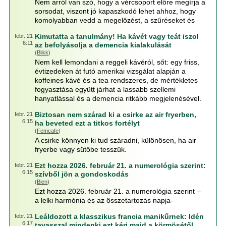
Nem arról van szó, hogy a vércsoport előre megírja a
sorsodat, viszont jó kapaszkodó lehet ahhoz, hogy
komolyabban vedd a megelőzést, a szűréseket és
Kimutatta a tanulmány! Ha kávét vagy teát iszol
febr. 21
6:11
az befolyásolja a demencia kialakulását
(
Blikk
)
Nem kell lemondani a reggeli kávéról, sőt: egy friss,
évtizedeken át futó amerikai vizsgálat alapján a
koffeines kávé és a tea rendszeres, de mértékletes
fogyasztása együtt járhat a lassabb szellemi
hanyatlással és a demencia ritkább megjelenésével.
Biztosan nem szárad ki a csirke az air fryerben,
febr. 21
6:15
ha beveted ezt a titkos fortélyt
(
Femcafe
)
A csirke könnyen ki tud száradni, különösen, ha air
fryerbe vagy sütőbe tesszük.
Ezt hozza 2026. február 21. a numerológia szerint:
febr. 21
6:15
szívből jön a gondoskodás
(
Bien
)
Ezt hozza 2026. február 21. a numerológia szerint –
a lelki harmónia és az összetartozás napja-
Leáldozott a klasszikus francia manikűrnek: Idén
febr. 21
6:17
tavasszal mindenki ezt kéri majd a körmösétől