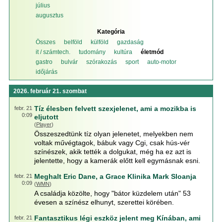
július
augusztus
Kategória
Összes
belföld
külföld
gazdaság
it / számtech.
tudomány
kultúra
életmód
gastro
bulvár
szórakozás
sport
auto-motor
időjárás
2026. február 21. szombat
Tíz élesben felvett szexjelenet, ami a mozikba is
febr. 21
0:09
eljutott
(
Player
)
Összeszedtünk tíz olyan jelenetet, melyekben nem
voltak művégtagok, bábuk vagy Cgi, csak hús-vér
színészek, akik tették a dolgukat, még ha ez azt is
jelentette, hogy a kamerák előtt kell egymásnak esni.
Meghalt Eric Dane, a Grace Klinika Mark Sloanja
febr. 21
0:09
(
WMN
)
A családja közölte, hogy "bátor küzdelem után" 53
évesen a színész elhunyt, szerettei körében.
Fantasztikus légi eszköz jelent meg Kínában, ami
febr. 21