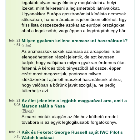
legalább olyan nagy élmény megkóstolni a helyi
ízeket, mint felkeresni a legismertebb látnivalókat.
Ugyanakkor Európa gasztronómiai kínálata nemcsak
stílusában, hanem áraiban is jelentősen eltérhet. Egy
friss lista összeszedte azokat az európai országokat,
ahol a legolcsóbb, vagy éppen a legdrágább egy hár
Milyen gyakran kellene arcmaszkot használnunk?
febr. 21
4:51
(
in.hu
)
Az arcmaszkok sokak számára az arcápolási rutin
elengedhetetlen részét jelentik, de azt kevesen
tudják, hogy valójában milyen gyakran érdemes őket
feltenni. A kérdés több tényezőből áll össze, éppen
ezért most megosztjuk, pontosan milyen
időközönként ajánlott maszkot használnunk ahhoz,
hogy valóban a bőrünk javát szolgálja, ne pedig
túlterhelje azt
Az élet jelenléte a legjobb magyarázat arra, amit a
febr. 21
5:03
Marson talált a Nasa
(
Player
)
A marsi minták alapján az élethez köthető eredet
továbbra is az egyik leglogikusabb forgatókönyv.
Kék és Fekete: George Russell saját IWC Pilot’s
febr. 21
5:15
Watch kiadásai