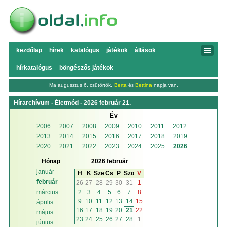
kezdőlap
hírek
katalógus
játékok
állások
hírkatalógus
böngészős játékok
Ma augusztus 6, csütörtök,
Berta
és
Bettina
napja van.
Hírarchívum - Életmód - 2026 február 21.
Év
2006
2007
2008
2009
2010
2011
2012
2013
2014
2015
2016
2017
2018
2019
2020
2021
2022
2023
2024
2025
2026
Hónap
2026 február
január
H
K
Sze
Cs
P
Szo
V
február
26
27
28
29
30
31
1
2
3
4
5
6
7
8
március
9
10
11
12
13
14
15
április
16
17
18
19
20
21
22
május
23
24
25
26
27
28
1
június