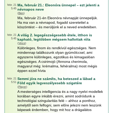
Ma, február 21.: Eleonóra ünnepel – ezt jelenti a
febr. 21
5:45
névnapos neve
(
Bien
)
Ma, február 21-én Eleonóra névnapját ünnepeljük.
Ha ma van a névnapod, fogadd szeretettel a
köszöntést – és merüljünk el a neved eredetében.
A világ 2. legegészségesebb étele, itthon is
febr. 21
5:45
kapható, legtöbben mégsem hallottak róla
(
Vince
)
Különleges, finom és rendkívül egészséges. Nem
mindennap találkozunk olyan gyümölccsel, ami
egyszerre különleges, egzotikus és kimagaslóan
egészséges. A csirimojó (Annona cherimola,
magyarul még: krémalma, fehéralma) most mégis
éppen ezzel hívta
Semmi jóra ne számíts, ha beteszed a lábad a
febr. 21
5:51
Föld egyik legveszélyesebb szigetére
(
Player
)
A mesterséges intelligencia és a nagy nyelvi modellek
korában egyre inkább érezni, amint sodródunk a
technológiai szingularitás felé – ahhoz a ponthoz,
amelytől sem felfogni, sem előre jelezni nem leszünk
képesek érdemben, hogy mit hoz a drágalátos