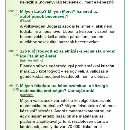
nevezik a „növényvilág tevéjének”, mert elképesztő
Milyen Lada? Milyen Merci? Ismered az
febr. 21
5:27
autótípusok becenevét?
(
Player
)
A Volkswagen Bogarat azok is felismerik, akik nem
tudják, mi a típusneve. Ebben a kvízben viszont nem
becenevekhez kell autókat párosítani, hanem
autókhoz sokak által használt beceneveket.
125 kilót fogyott ez az elhízás-specialista orvos:
febr. 21
5:45
így írta át az életét
(
Igényesférfi.hu
)
Fiatalon súlyos egészségügyi problémákkal küzdött,
mára 125 kilót fogyott – és úgy véli, a változás a
gondolkodásmódjával kezdődött, nem a diétával.
Milyen feladatokra lehet számítani a közelgő
febr. 21
5:45
matematika érettségin? Utánajártunk!
(
Kölöknet
)
Milyen változások várhatók a közelgő középszintű
matematika érettségin? Milyen feladatokra érdemes
készülni? Mosóczi András matematikatanárral, az
egyik legismertebb hazai online matektanulási
platform alapítójával jártunk részletesen utána a
kérdésnek, amely durván 70 000 diákot érint.