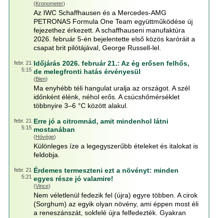
(
Kronometer
)
Az IWC Schaffhausen és a Mercedes-AMG
PETRONAS Formula One Team együttműködése új
fejezethez érkezett. A schaffhauseni manufaktúra
2026. február 5-én bejelentette első közös karóráit a
csapat brit pilótájával, George Russell-lel.
Időjárás 2026. február 21.: Az ég erősen felhős,
febr. 21
5:15
de melegfronti hatás érvényesül
(
Bien
)
Ma enyhébb téli hangulat uralja az országot. A szél
időnként élénk, néhol erős. A csúcshőmérséklet
többnyire 3–6 °C között alakul.
Erre jó a citromnád, amit mindenhol látni
febr. 21
5:15
mostanában
(
Hóvége
)
Különleges íze a legegyszerűbb ételeket és italokat is
feldobja.
Érdemes termeszteni ezt a növényt: minden
febr. 21
5:21
egyes része jó valamire!
(
Vince
)
Nem véletlenül fedezik fel (újra) egyre többen. A cirok
(Sorghum) az egyik olyan növény, ami éppen most éli
a reneszánszát, sokfelé újra felfedezték. Gyakran