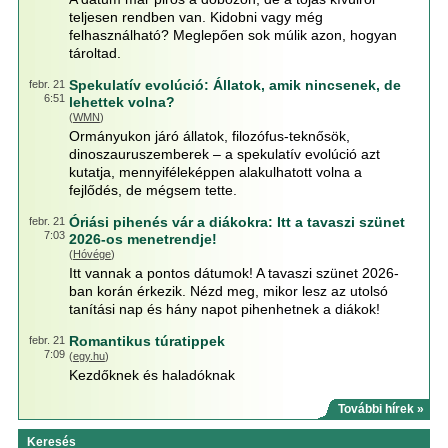
teljesen rendben van. Kidobni vagy még
felhasználható? Meglepően sok múlik azon, hogyan
tároltad.
Spekulatív evolúció: Állatok, amik nincsenek, de
febr. 21
6:51
lehettek volna?
(
WMN
)
Ormányukon járó állatok, filozófus-teknősök,
dinoszauruszemberek – a spekulatív evolúció azt
kutatja, mennyiféleképpen alakulhatott volna a
fejlődés, de mégsem tette.
Óriási pihenés vár a diákokra: Itt a tavaszi szünet
febr. 21
7:03
2026-os menetrendje!
(
Hóvége
)
Itt vannak a pontos dátumok! A tavaszi szünet 2026-
ban korán érkezik. Nézd meg, mikor lesz az utolsó
tanítási nap és hány napot pihenhetnek a diákok!
Romantikus túratippek
febr. 21
7:09
(
egy.hu
)
Kezdőknek és haladóknak
További hírek »
Keresés