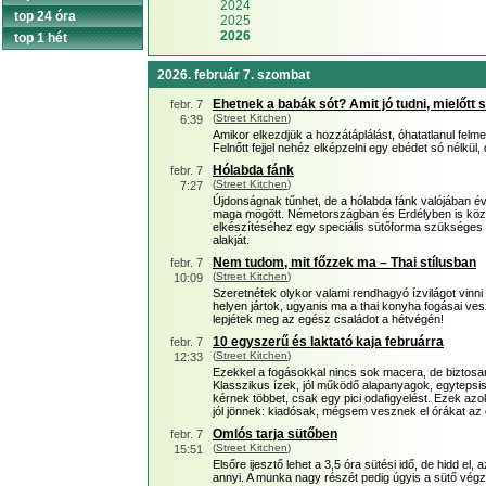
2024
top 24 óra
2025
2026
top 1 hét
2026. február 7. szombat
Ehetnek a babák sót? Amit jó tudni, mielőtt 
febr. 7
(
Street Kitchen
)
6:39
Amikor elkezdjük a hozzátáplálást, óhatatlanul felme
Felnőtt fejjel nehéz elképzelni egy ebédet só nélkül,
Hólabda fánk
febr. 7
(
Street Kitchen
)
7:27
Újdonságnak tűnhet, de a hólabda fánk valójában
maga mögött. Németországban és Erdélyben is közk
elkészítéséhez egy speciális sütőforma szükséges –
alakját.
Nem tudom, mit főzzek ma – Thai stílusban
febr. 7
(
Street Kitchen
)
10:09
Szeretnétek olykor valami rendhagyó ízvilágot vinn
helyen jártok, ugyanis ma a thai konyha fogásai vesz
lepjétek meg az egész családot a hétvégén!
10 egyszerű és laktató kaja februárra
febr. 7
(
Street Kitchen
)
12:33
Ezekkel a fogásokkal nincs sok macera, de biztos
Klasszikus ízek, jól működő alapanyagok, egyteps
kérnek többet, csak egy pici odafigyelést. Ezek az
jól jönnek: kiadósak, mégsem vesznek el órákat az 
Omlós tarja sütőben
febr. 7
(
Street Kitchen
)
15:51
Elsőre ijesztő lehet a 3,5 óra sütési idő, de hidd el
annyi. A munka nagy részét pedig úgyis a sütő végz