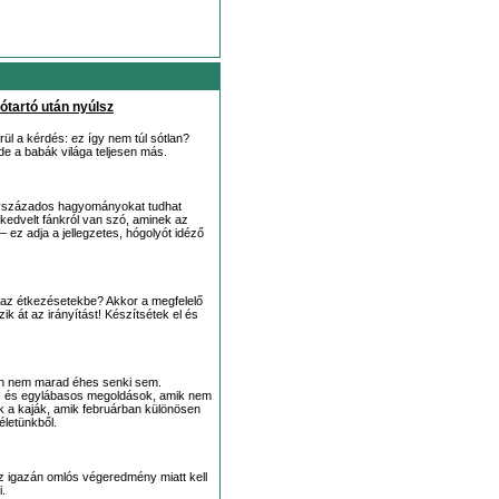
sótartó után nyúlsz
rül a kérdés: ez így nem túl sótlan?
 de a babák világa teljesen más.
 évszázados hagyományokat tudhat
edvelt fánkról van szó, aminek az
 ez adja a jellegzetes, hógolyót idéző
i az étkezésetekbe? Akkor a megfelelő
ik át az irányítást! Készítsétek el és
an nem marad éhes senki sem.
is és egylábasos megoldások, amik nem
ok a kaják, amik februárban különösen
életünkből.
, az igazán omlós végeredmény miatt kell
i.