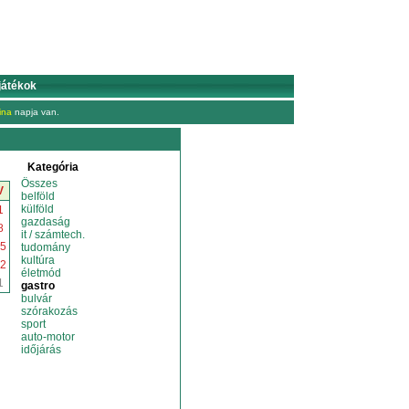
játékok
ina
napja van.
Kategória
Összes
V
belföld
külföld
1
gazdaság
8
it / számtech.
5
tudomány
kultúra
2
életmód
1
gastro
bulvár
szórakozás
sport
auto-motor
időjárás