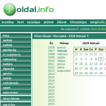
kezdőlap
hírek
katalógus
játékok
állások
hírkatalógus
böngészős 
Ma augusztus 6, csütörtök,
Berta
és
Bett
friss
Hírarchívum - Receptek - 2026 február 7.
belföld
Év
Hónap
2026 február
külföld
2006
január
H
K
Sze
Cs
P
Szo
gazdaság
2007
február
2008
március
26
27
28
29
30
31
it / számtech.
2009
április
2
3
4
5
6
7
tudomány
2010
május
9
10
11
12
13
14
1
kultúra
2011
június
2012
július
16
17
18
19
20
21
2
életmód
2013
augusztus
23
24
25
26
27
28
gastro
2014
2015
bulvár
2016
szórakozás
2017
2018
sport
2019
auto-motor
2020
2021
hírarchívum
2022
2023
top 4 óra