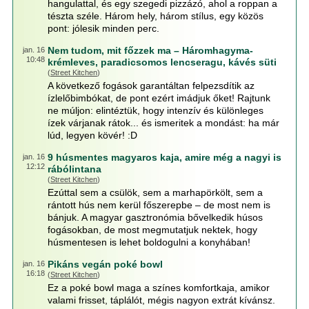
hangulattal, és egy szegedi pizzázó, ahol a roppan a
tészta széle. Három hely, három stílus, egy közös
pont: jólesik minden perc.
Nem tudom, mit főzzek ma – Háromhagyma-
jan. 16
10:48
krémleves, paradicsomos lencseragu, kávés süti
(
Street Kitchen
)
A következő fogások garantáltan felpezsdítik az
ízlelőbimbókat, de pont ezért imádjuk őket! Rajtunk
ne múljon: elintéztük, hogy intenzív és különleges
ízek várjanak rátok... és ismeritek a mondást: ha már
lúd, legyen kövér! :D
9 húsmentes magyaros kaja, amire még a nagyi is
jan. 16
12:12
rábólintana
(
Street Kitchen
)
Ezúttal sem a csülök, sem a marhapörkölt, sem a
rántott hús nem kerül főszerepbe – de most nem is
bánjuk. A magyar gasztronómia bővelkedik húsos
fogásokban, de most megmutatjuk nektek, hogy
húsmentesen is lehet boldogulni a konyhában!
Pikáns vegán poké bowl
jan. 16
16:18
(
Street Kitchen
)
Ez a poké bowl maga a színes komfortkaja, amikor
valami frisset, táplálót, mégis nagyon extrát kívánsz.