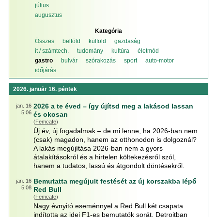
július
augusztus
Kategória
Összes
belföld
külföld
gazdaság
it / számtech.
tudomány
kultúra
életmód
gastro
bulvár
szórakozás
sport
auto-motor
időjárás
2026. január 16. péntek
2026 a te éved – így újítsd meg a lakásod lassan
jan. 16
5:06
és okosan
(
Femcafe
)
Új év, új fogadalmak – de mi lenne, ha 2026-ban nem
(csak) magadon, hanem az otthonodon is dolgoznál?
A lakás megújítása 2026-ban nem a gyors
átalakításokról és a hirtelen költekezésről szól,
hanem a tudatos, lassú és átgondolt döntésekről.
Bemutatta megújult festését az új korszakba lépő
jan. 16
5:08
Red Bull
(
Femcafe
)
Nagy évnyitó eseménnyel a Red Bull két csapata
indította az idei F1-es bemutatók sorát. Detroitban