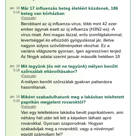
Már 17 influenzás beteg életéért küzdenek, 186
jan. 16
5:16
beteg van kórházban
(
Femcafe
)
Berobbant az új influenza-vírus, több mint 42 ezer
ember ágynak esett az új influenza (H3N2-es) -A
vírus miatt. Ami magas lázzal, erős izomfájdalommal,
levertséggel és elhúzódó gyógyulással jár, illetve
nagyon súlyos szövődményeket okozhat. Ez a
variáns világszerte gyorsan, igen agresszíven terjed.
Az Nngyk adatai szerint január második hetében 18
Mit tegyünk (és mit ne tegyünk) mélyen benőtt
jan. 16
5:18
szőrszálak eltávolításakor?
(
Femcafe
)
A mélyen benőtt szőrszálak gyakran pattanásra
hasonlítanak.
Miként szabadulhatunk meg a lakásban teleltetett
jan. 16
5:20
paprikán megjelent rovaroktól?
(
Femcafe
)
Van egy teleltetésre lakásba bevitt paprikatövem, ami
néhány hét után teli lett a képeken látható apró
rovarokkal. Gyorsan szaporodnak. Hogyan
szabaduljak meg a rovaroktól, vagy a növénnyel
együtt számoljam fel?