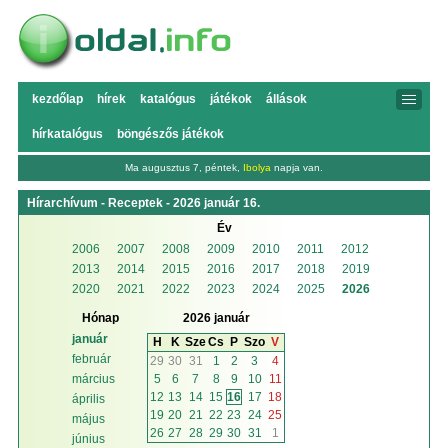
kezdőlap
hírek
katalógus
játékok
állások
hírkatalógus
böngészős játékok
Ma augusztus 7, péntek,
Ibolya
napja van.
Hírarchívum - Receptek - 2026 január 16.
Év
2006
2007
2008
2009
2010
2011
2012
2013
2014
2015
2016
2017
2018
2019
2020
2021
2022
2023
2024
2025
2026
Hónap
2026 január
január
H
K
Sze
Cs
P
Szo
V
február
29
30
31
1
2
3
4
5
6
7
8
9
10
11
március
12
13
14
15
16
17
18
április
19
20
21
22
23
24
25
május
26
27
28
29
30
31
1
június