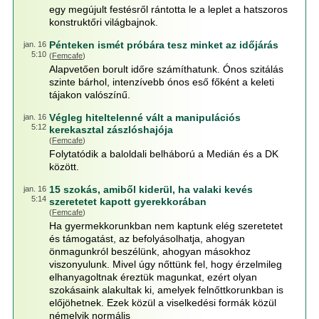
egy megújult festésről rántotta le a leplet a hatszoros
konstruktőri világbajnok.
Pénteken ismét próbára tesz minket az időjárás
jan. 16
5:10
(
Femcafe
)
Alapvetően borult időre számíthatunk. Ónos szitálás
szinte bárhol, intenzívebb ónos eső főként a keleti
tájakon valószínű.
Végleg hiteltelenné vált a manipulációs
jan. 16
5:12
kerekasztal zászlóshajója
(
Femcafe
)
Folytatódik a baloldali belháború a Medián és a DK
között.
15 szokás, amiből kiderül, ha valaki kevés
jan. 16
5:14
szeretetet kapott gyerekkorában
(
Femcafe
)
Ha gyermekkorunkban nem kaptunk elég szeretetet
és támogatást, az befolyásolhatja, ahogyan
önmagunkról beszélünk, ahogyan másokhoz
viszonyulunk. Mivel úgy nőttünk fel, hogy érzelmileg
elhanyagoltnak éreztük magunkat, ezért olyan
szokásaink alakultak ki, amelyek felnőttkorunkban is
előjöhetnek. Ezek közül a viselkedési formák közül
némelyik normális