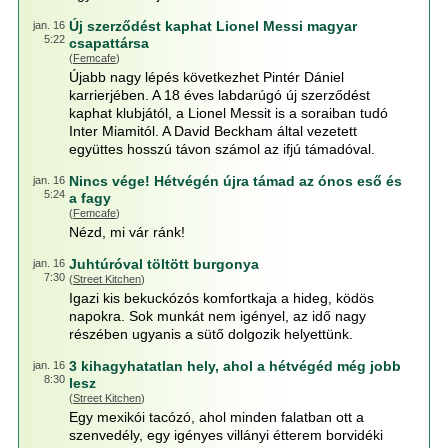
Új szerződést kaphat Lionel Messi magyar
jan. 16
5:22
csapattársa
(
Femcafe
)
Újabb nagy lépés következhet Pintér Dániel
karrierjében. A 18 éves labdarúgó új szerződést
kaphat klubjától, a Lionel Messit is a soraiban tudó
Inter Miamitól. A David Beckham által vezetett
együttes hosszú távon számol az ifjú támadóval.
Nincs vége! Hétvégén újra támad az ónos eső és
jan. 16
5:24
a fagy
(
Femcafe
)
Nézd, mi vár ránk!
Juhtúróval töltött burgonya
jan. 16
7:30
(
Street Kitchen
)
Igazi kis bekuckózós komfortkaja a hideg, ködös
napokra. Sok munkát nem igényel, az idő nagy
részében ugyanis a sütő dolgozik helyettünk.
3 kihagyhatatlan hely, ahol a hétvégéd még jobb
jan. 16
8:30
lesz
(
Street Kitchen
)
Egy mexikói tacózó, ahol minden falatban ott a
szenvedély, egy igényes villányi étterem borvidéki