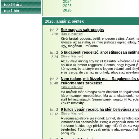
2024
top 24 óra
2025
2026
top 1 hét
2026. január 2. péntek
Sokmagvas sajtropogós
jan. 2
(
Street Kitchen
)
7:30
Kívül brutál ropogós, belül rendesen sajtos. A sokm
leteszel az asztalra, és mire pislogsz egyet, elfog
úgy, magában – működik.
5 budapesti reggeliző, ahol stílusosan indít
jan. 2
(
Street Kitchen
)
8:24
Az év eleje mindig egy kicsit lassabb, kávéillatú és
hol ül le az ember reggelizni. Fontos, hogy legyen j
környezet, és a tányéron is legyen valami, ami tény
erős város, de van az az öt hely, ahová az új évben
Nem tudom, mit főzzek ma – Raguleves és r
jan. 2
cukormentes zabkeksz
10:48
(
Street Kitchen
)
Ha unjátok már a megszokott ételeket és fogalmatok
három szuper receptötletet. Ma az a feladatotok, h
ételt felhasználjátok. Semmi pánik, segítünk! Az é
keksz biztosítja.
9 fullos vegán recept, ha idén belevágsz a 
jan. 2
(
Street Kitchen
)
12:12
A vegánság elsőre ijesztőnek tűnhet, de ez főleg a
lemondással azonosítják. Pedig a veganuár nem azt j
kedvenc ízeidet: egy pörkölt, egy milánói tészta va
beleférhet. Többnyire csak néhány alapanyagot kell 
pedig ugy