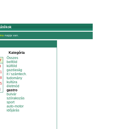
játékok
ina
napja van.
Kategória
Összes
V
belföld
külföld
4
gazdaság
1
it / számtech.
8
tudomány
kultúra
5
életmód
1
gastro
bulvár
szórakozás
sport
auto-motor
időjárás