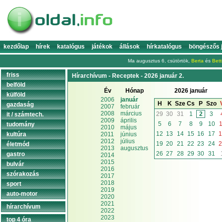
kezdőlap
hírek
katalógus
játékok
állások
hírkatalógus
böngészős 
Ma augusztus 6, csütörtök,
Berta
és
Bett
friss
Hírarchívum - Receptek - 2026 január 2.
belföld
Év
Hónap
2026 január
külföld
2006
január
H
K
Sze
Cs
P
Szo
gazdaság
2007
február
2008
március
29
30
31
1
2
3
it / számtech.
2009
április
5
6
7
8
9
10
1
tudomány
2010
május
12
13
14
15
16
17
1
kultúra
2011
június
2012
július
19
20
21
22
23
24
2
életmód
2013
augusztus
26
27
28
29
30
31
gastro
2014
2015
bulvár
2016
szórakozás
2017
2018
sport
2019
auto-motor
2020
2021
hírarchívum
2022
2023
top 4 óra