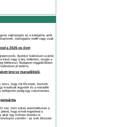
agvas sajtropogós az a kategória, amit
y. Snacknek, mártogatós mellé vagy csak
hatod a 2026-os évet
 újratervezős. Ilyenkor különösen számít,
ó a kávé vagy a tea, kellemes, nyugis a
leg felébreszt. Budapest reggelizőkben
 különösen jó betérni,
akott lencse maradékból,
 sincs, hogy mit főzzetek, hoztunk
ogy kreatívak legyetek és a maradék
des befejezést pedig egy cukormentes
veganuárba
zért van, mert sokan automatikusan a
elenti, hogy el kell engedned a
gy akár egy krémes tiramisu is
növényire cserélni – az ízek élvezete