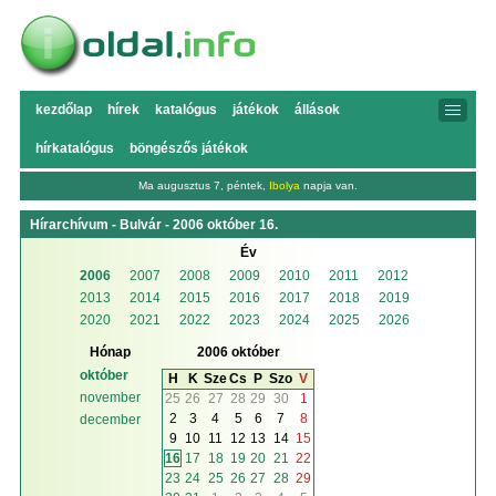
kezdőlap
hírek
katalógus
játékok
állások
hírkatalógus
böngészős játékok
Ma augusztus 7, péntek,
Ibolya
napja van.
Hírarchívum - Bulvár - 2006 október 16.
Év
2006
2007
2008
2009
2010
2011
2012
2013
2014
2015
2016
2017
2018
2019
2020
2021
2022
2023
2024
2025
2026
Hónap
2006 október
október
H
K
Sze
Cs
P
Szo
V
november
25
26
27
28
29
30
1
2
3
4
5
6
7
8
december
9
10
11
12
13
14
15
16
17
18
19
20
21
22
23
24
25
26
27
28
29