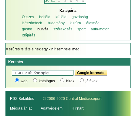
30
31
1
2
3
4
5
Kategória
Összes
belföld
külföld
gazdaság
it / számtech.
tudomány
kultúra
életmód
gastro
bulvár
szórakozás
sport
auto-motor
időjárás
A szűrés feltételeinek egyik hír sem felel meg.
Keresés
web
katalógus
hírek
játékok
RSS Beküldés
© 2006-2020 Central Médiacsoport
Médiaajánlat
Adatvédelem
Hírstart