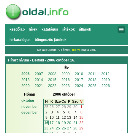
kezdőlap
hírek
katalógus
játékok
állások
hírkatalógus
böngészős játékok
Ma augusztus 7, péntek,
Ibolya
napja van.
Hírarchívum - Belföld - 2006 október 16.
Év
2006
2007
2008
2009
2010
2011
2012
2013
2014
2015
2016
2017
2018
2019
2020
2021
2022
2023
2024
2025
2026
Hónap
2006 október
október
H
K
Sze
Cs
P
Szo
V
november
25
26
27
28
29
30
1
2
3
4
5
6
7
8
december
9
10
11
12
13
14
15
16
17
18
19
20
21
22
23
24
25
26
27
28
29