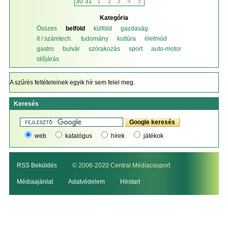
30
31
1
2
3
4
5
Kategória
Összes
belföld
külföld
gazdaság
it / számtech.
tudomány
kultúra
életmód
gastro
bulvár
szórakozás
sport
auto-motor
időjárás
A szűrés feltételeinek egyik hír sem felel meg.
Keresés
web
katalógus
hírek
játékok
RSS Beküldés
© 2006-2020 Central Médiacsoport
Médiaajánlat
Adatvédelem
Hírstart