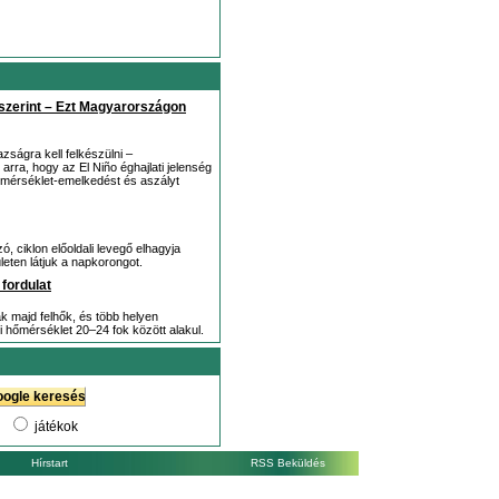
k szerint – Ezt Magyarországon
zságra kell felkészülni –
rra, hogy az El Niño éghajlati jelenség
 hőmérséklet-emelkedést és aszályt
, ciklon előoldali levegő elhagyja
eten látjuk a napkorongot.
 fordulat
 majd felhők, és több helyen
i hőmérséklet 20–24 fok között alakul.
játékok
Hírstart
RSS Beküldés