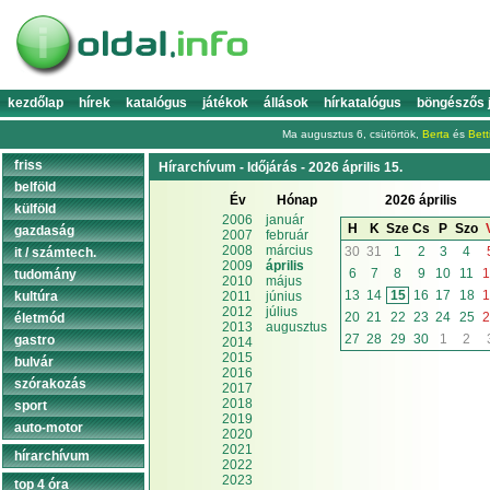
kezdőlap
hírek
katalógus
játékok
állások
hírkatalógus
böngészős 
Ma augusztus 6, csütörtök,
Berta
és
Bett
friss
Hírarchívum - Időjárás - 2026 április 15.
belföld
Év
Hónap
2026 április
külföld
2006
január
H
K
Sze
Cs
P
Szo
gazdaság
2007
február
2008
március
30
31
1
2
3
4
it / számtech.
2009
április
6
7
8
9
10
11
1
tudomány
2010
május
13
14
15
16
17
18
1
kultúra
2011
június
2012
július
20
21
22
23
24
25
2
életmód
2013
augusztus
27
28
29
30
1
2
gastro
2014
2015
bulvár
2016
szórakozás
2017
2018
sport
2019
auto-motor
2020
2021
hírarchívum
2022
2023
top 4 óra