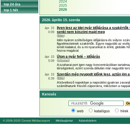
2024
top 24 óra
2025
2026
top 1 hét
2026. április 15. szerda
Ilyen lesz az idei nyár időjárása a szakértő
ápr. 15
senki nem köszöni majd meg
0:09
(
Blikk
)
Idén nyáron szélsőséges időjárásra és súlyos szára
figyelmeztetnek szakértők. Egyre nagyobb az esély a
ismét kialakul, és a mi nyarunkat is érinti, globális
hozva magával.
Úton a nyár felé – időjárás
ápr. 15
(
Infostart
)
5:09
A szaharai port igen nagy koncentrációban tartalmazó
térségünket, ezért szerda délután már nagyobb terül
Szerdán még nyugodt időnk lesz, aztán jön a
ápr. 15
(
Blikk
)
6:39
A következő napokban a napsütést gyakran zavarják
számíthatunk frissítő záporokra, miközben a nappal
Keresés
web
katalógus
hírek
© 2006-2020 Central Médiacsoport
Médiaajánlat
Adatvédelem