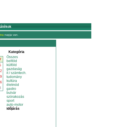
játékok
ina
napja van.
Kategória
Összes
V
belföld
külföld
5
gazdaság
2
it / számtech.
9
tudomány
kultúra
6
életmód
3
gastro
bulvár
szórakozás
sport
auto-motor
időjárás