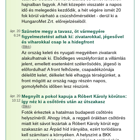
hajnalban fagyok. A hét közepén visszatér a napos
idő és melegedés kezdődik, a hét végére ismét 20
fok körül várható a csúcshőmérséklet - derül ki a
HungaroMet Zrt. előrejelzéséből.
Szünetre megy a tavasz, öt vármegyére
ápr. 20
6:24
figyelmeztetést adtak ki: zivatarokkal, jégesővel
és viharokkal csap le a hidegfront
(
Blikk
)
Az ország keleti és nyugati megyéiben zivatarok
alakulhatnak ki. Elsődleges veszélyforrást a villámlás
jelent, emellett esetenként szélerősödés, jégeső is
előfordulhat! A front felhőzete, csapadékzónája
délelőtt kelet, délkelet felé elhagyja térségünket, a
front mögött az ország nagy részén napos,
gomolyfelhős időben lesz részünk.
Megnyílt a pokol kapuja a Róbert Károly körúton:
ápr. 20
10:12
így néz ki a csőtörés után az útszakasz
(
Blikk
)
Fotók érkeztek a hatalmas budapesti csőtörés
helyszínéről. Ahogy írtuk, a reggeli órákban csőtörés
miatt két sávot lezártak a Róbert Károly körút egy
szakaszán az Árpád híd irányába, ezért torlódásra
kell számítani a környéken. A helyszínt a BKK