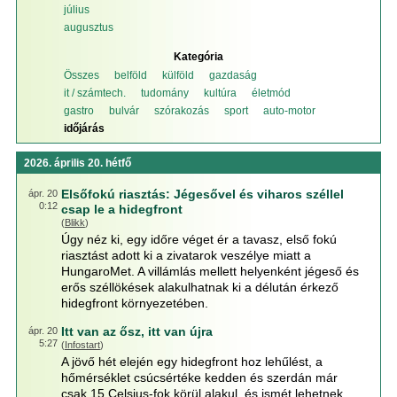
július
augusztus
Kategória
Összes
belföld
külföld
gazdaság
it / számtech.
tudomány
kultúra
életmód
gastro
bulvár
szórakozás
sport
auto-motor
időjárás
2026. április 20. hétfő
Elsőfokú riasztás: Jégesővel és viharos széllel
ápr. 20
0:12
csap le a hidegfront
(
Blikk
)
Úgy néz ki, egy időre véget ér a tavasz, első fokú
riasztást adott ki a zivatarok veszélye miatt a
HungaroMet. A villámlás mellett helyenként jégeső és
erős széllökések alakulhatnak ki a délután érkező
hidegfront környezetében.
Itt van az ősz, itt van újra
ápr. 20
5:27
(
Infostart
)
A jövő hét elején egy hidegfront hoz lehűlést, a
hőmérséklet csúcsértéke kedden és szerdán már
csak 15 Celsius-fok körül alakul, és ismét lehetnek