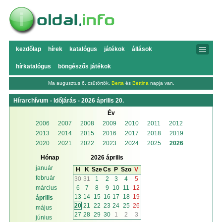
kezdőlap
hírek
katalógus
játékok
állások
hírkatalógus
böngészős játékok
Ma augusztus 6, csütörtök,
Berta
és
Bettina
napja van.
Hírarchívum - Időjárás - 2026 április 20.
Év
2006
2007
2008
2009
2010
2011
2012
2013
2014
2015
2016
2017
2018
2019
2020
2021
2022
2023
2024
2025
2026
Hónap
2026 április
január
H
K
Sze
Cs
P
Szo
V
február
30
31
1
2
3
4
5
6
7
8
9
10
11
12
március
13
14
15
16
17
18
19
április
20
21
22
23
24
25
26
május
27
28
29
30
1
2
3
június