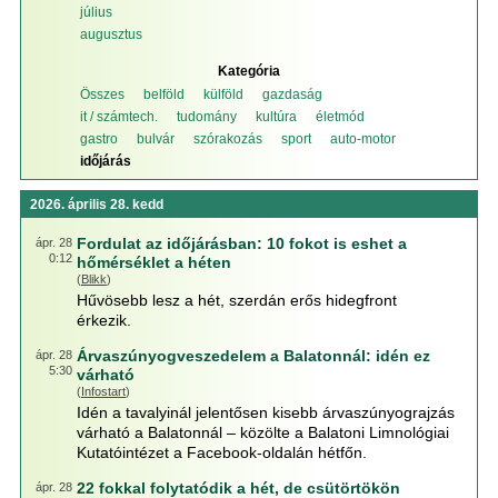
július
augusztus
Kategória
Összes
belföld
külföld
gazdaság
it / számtech.
tudomány
kultúra
életmód
gastro
bulvár
szórakozás
sport
auto-motor
időjárás
2026. április 28. kedd
Fordulat az időjárásban: 10 fokot is eshet a
ápr. 28
0:12
hőmérséklet a héten
(
Blikk
)
Hűvösebb lesz a hét, szerdán erős hidegfront
érkezik.
Árvaszúnyogveszedelem a Balatonnál: idén ez
ápr. 28
5:30
várható
(
Infostart
)
Idén a tavalyinál jelentősen kisebb árvaszúnyograjzás
várható a Balatonnál – közölte a Balatoni Limnológiai
Kutatóintézet a Facebook-oldalán hétfőn.
22 fokkal folytatódik a hét, de csütörtökön
ápr. 28