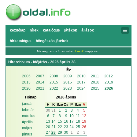
kezdőlap
hírek
katalógus
játékok
állások
hírkatalógus
böngészős játékok
Ma augusztus 8, szombat,
László
napja van.
Hírarchívum - Időjárás - 2026 április 28.
Év
2006
2007
2008
2009
2010
2011
2012
2013
2014
2015
2016
2017
2018
2019
2020
2021
2022
2023
2024
2025
2026
Hónap
2026 április
január
H
K
Sze
Cs
P
Szo
V
február
30
31
1
2
3
4
5
6
7
8
9
10
11
12
március
13
14
15
16
17
18
19
április
20
21
22
23
24
25
26
május
27
28
29
30
1
2
3
június