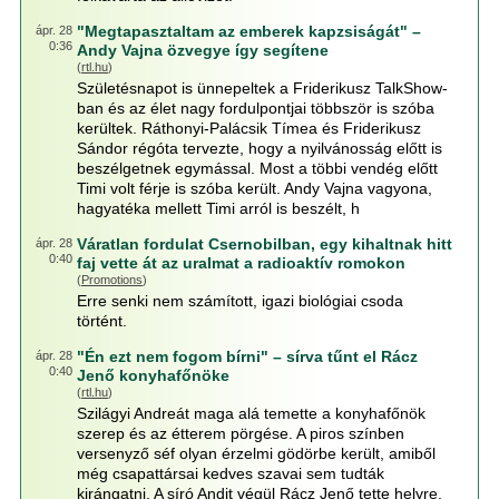
"Megtapasztaltam az emberek kapzsiságát" –
ápr. 28
0:36
Andy Vajna özvegye így segítene
(
rtl.hu
)
Születésnapot is ünnepeltek a Friderikusz TalkShow-
ban és az élet nagy fordulpontjai többször is szóba
kerültek. Ráthonyi-Palácsik Tímea és Friderikusz
Sándor régóta tervezte, hogy a nyilvánosság előtt is
beszélgetnek egymással. Most a többi vendég előtt
Timi volt férje is szóba került. Andy Vajna vagyona,
hagyatéka mellett Timi arról is beszélt, h
Váratlan fordulat Csernobilban, egy kihaltnak hitt
ápr. 28
0:40
faj vette át az uralmat a radioaktív romokon
(
Promotions
)
Erre senki nem számított, igazi biológiai csoda
történt.
"Én ezt nem fogom bírni" – sírva tűnt el Rácz
ápr. 28
0:40
Jenő konyhafőnöke
(
rtl.hu
)
Szilágyi Andreát maga alá temette a konyhafőnök
szerep és az étterem pörgése. A piros színben
versenyző séf olyan érzelmi gödörbe került, amiből
még csapattársai kedves szavai sem tudták
kirángatni. A síró Andit végül Rácz Jenő tette helyre,