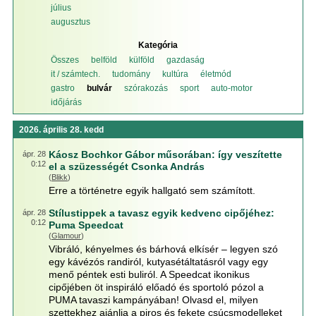
július
augusztus
Kategória
Összes
belföld
külföld
gazdaság
it / számtech.
tudomány
kultúra
életmód
gastro
bulvár
szórakozás
sport
auto-motor
időjárás
2026. április 28. kedd
Káosz Bochkor Gábor műsorában: így veszítette
ápr. 28
0:12
el a szüzességét Csonka András
(
Blikk
)
Erre a történetre egyik hallgató sem számított.
Stílustippek a tavasz egyik kedvenc cipőjéhez:
ápr. 28
0:12
Puma Speedcat
(
Glamour
)
Vibráló, kényelmes és bárhová elkísér – legyen szó
egy kávézós randiról, kutyasétáltatásról vagy egy
menő péntek esti buliról. A Speedcat ikonikus
cipőjében öt inspiráló előadó és sportoló pózol a
PUMA tavaszi kampányában! Olvasd el, milyen
szettekhez ajánlja a piros és fekete csúcsmodelleket