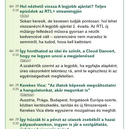
Hol nézhető vissza A legjobb ajánlat? Teljes
ápr. 28
0:16
epizódok az RTL+ streamingjén
(
rtl.hu
)
Sokan keresik, de kevesen tudják pontosan: hol lehet
visszanézni A legjobb ajánlat 1. évada. Az RTL új
műtárgy-felfedező műsora gyorsan a nézők
kedvencévé vált – szerencsére nem maradsz le
semmiről, ha tudod, hova kell kattintani.
Így hordhatod az idei év színét, a Cloud Dancert,
ápr. 28
0:16
hogy ne legyen uncsi a megjelenésed
(
Sassy
)
A szakértők szerint az a legjobb, ha egyfajta alapként,
üres vászonként tekintesz rá, amit te egészítesz ki az
egyéniségednek megfelelően.
Kerekes Vica: "Az illatok képesek megváltoztatni
ápr. 28
0:20
a hangulatunkat, akár magunkat is"
(
Glamour
)
Ausztria, Prága, Budapest, forgatások Európa-szerte,
közben kertészkedés, tanítás és új filmszerepek –
Kerekes Vica élete egyszerre mozgalmas és meghitt.
Így húzzák ki a pénzt az utasok zsebéből a hazai
ápr. 28
0:20
pályaudvarokon, ingyen is jár a szolgáltatás,