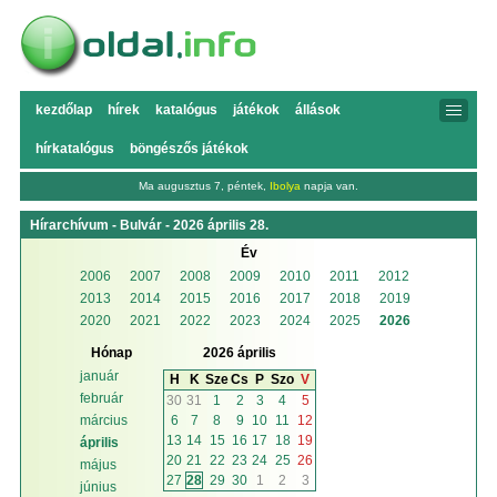
kezdőlap
hírek
katalógus
játékok
állások
hírkatalógus
böngészős játékok
Ma augusztus 7, péntek,
Ibolya
napja van.
Hírarchívum - Bulvár - 2026 április 28.
Év
2006
2007
2008
2009
2010
2011
2012
2013
2014
2015
2016
2017
2018
2019
2020
2021
2022
2023
2024
2025
2026
Hónap
2026 április
január
H
K
Sze
Cs
P
Szo
V
február
30
31
1
2
3
4
5
6
7
8
9
10
11
12
március
13
14
15
16
17
18
19
április
20
21
22
23
24
25
26
május
27
28
29
30
1
2
3
június