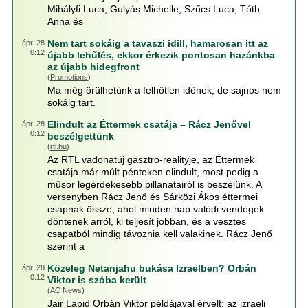
Mihályfi Luca, Gulyás Michelle, Szűcs Luca, Tóth
Anna és
Nem tart sokáig a tavaszi idill, hamarosan itt az
ápr. 28
0:12
újabb lehűlés, ekkor érkezik pontosan hazánkba
az újabb hidegfront
(
Promotions
)
Ma még örülhetünk a felhőtlen időnek, de sajnos nem
sokáig tart.
Elindult az Éttermek csatája – Rácz Jenővel
ápr. 28
0:12
beszélgettünk
(
rtl.hu
)
Az RTL vadonatúj gasztro-realityje, az Éttermek
csatája már múlt pénteken elindult, most pedig a
műsor legérdekesebb pillanatairól is beszélünk. A
versenyben Rácz Jenő és Sárközi Ákos éttermei
csapnak össze, ahol minden nap valódi vendégek
döntenek arról, ki teljesít jobban, és a vesztes
csapatból mindig távoznia kell valakinek. Rácz Jenő
szerint a
Közeleg Netanjahu bukása Izraelben? Orbán
ápr. 28
0:12
Viktor is szóba került
(
AC News
)
Jair Lapid Orbán Viktor példájával érvelt: az izraeli