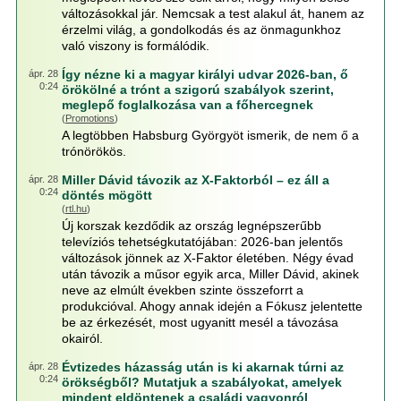
változásokkal jár. Nemcsak a test alakul át, hanem az
érzelmi világ, a gondolkodás és az önmagunkhoz
való viszony is formálódik.
Így nézne ki a magyar királyi udvar 2026-ban, ő
ápr. 28
0:24
örökölné a trónt a szigorú szabályok szerint,
meglepő foglalkozása van a főhercegnek
(
Promotions
)
A legtöbben Habsburg Györgyöt ismerik, de nem ő a
trónörökös.
Miller Dávid távozik az X-Faktorból – ez áll a
ápr. 28
0:24
döntés mögött
(
rtl.hu
)
Új korszak kezdődik az ország legnépszerűbb
televíziós tehetségkutatójában: 2026-ban jelentős
változások jönnek az X-Faktor életében. Négy évad
után távozik a műsor egyik arca, Miller Dávid, akinek
neve az elmúlt években szinte összeforrt a
produkcióval. Ahogy annak idején a Fókusz jelentette
be az érkezését, most ugyanitt mesél a távozása
okairól.
Évtizedes házasság után is ki akarnak túrni az
ápr. 28
0:24
örökségből? Mutatjuk a szabályokat, amelyek
mindent eldöntenek a családi vagyonról