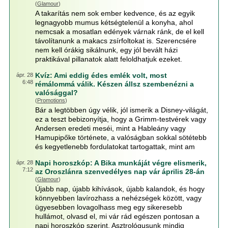
(
Glamour
)
A takarítás nem sok ember kedvence, és az egyik
legnagyobb mumus kétségtelenül a konyha, ahol
nemcsak a mosatlan edények várnak ránk, de el kell
távolítanunk a makacs zsírfoltokat is. Szerencsére
nem kell órákig sikálnunk, egy jól bevált házi
praktikával pillanatok alatt feloldhatjuk ezeket.
Kvíz: Ami eddig édes emlék volt, most
ápr. 28
6:48
rémálommá válik. Készen állsz szembenézni a
valósággal?
(
Promotions
)
Bár a legtöbben úgy vélik, jól ismerik a Disney-világát,
ez a teszt bebizonyítja, hogy a Grimm-testvérek vagy
Andersen eredeti meséi, mint a Hableány vagy
Hamupipőke története, a valóságban sokkal sötétebb
és kegyetlenebb fordulatokat tartogattak, mint am
Napi horoszkóp: A Bika munkáját végre elismerik,
ápr. 28
7:12
az Oroszlánra szenvedélyes nap vár április 28-án
(
Glamour
)
Újabb nap, újabb kihívások, újabb kalandok, és hogy
könnyebben lavírozhass a nehézségek között, vagy
ügyesebben lovagolhass meg egy sikeresebb
hullámot, olvasd el, mi vár rád egészen pontosan a
napi horoszkóp szerint. Asztrológusunk mindig