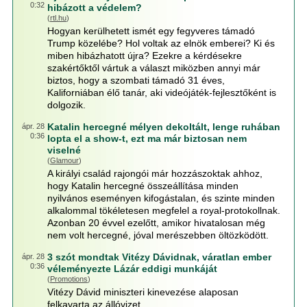
0:32
hibázott a védelem?
(
rtl.hu
)
Hogyan kerülhetett ismét egy fegyveres támadó
Trump közelébe? Hol voltak az elnök emberei? Ki és
miben hibázhatott újra? Ezekre a kérdésekre
szakértőktől vártuk a választ miközben annyi már
biztos, hogy a szombati támadó 31 éves,
Kaliforniában élő tanár, aki videójáték-fejlesztőként is
dolgozik.
Katalin hercegné mélyen dekoltált, lenge ruhában
ápr. 28
0:36
lopta el a show-t, ezt ma már biztosan nem
viselné
(
Glamour
)
A királyi család rajongói már hozzászoktak ahhoz,
hogy Katalin hercegné összeállítása minden
nyilvános eseményen kifogástalan, és szinte minden
alkalommal tökéletesen megfelel a royal-protokollnak.
Azonban 20 évvel ezelőtt, amikor hivatalosan még
nem volt hercegné, jóval merészebben öltözködött.
3 szót mondtak Vitézy Dávidnak, váratlan ember
ápr. 28
0:36
véleményezte Lázár eddigi munkáját
(
Promotions
)
Vitézy Dávid miniszteri kinevezése alaposan
felkavarta az állóvizet.