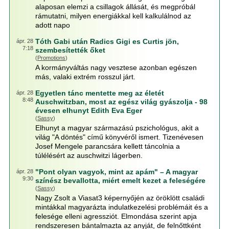
alaposan elemzi a csillagok állását, és megpróbál
rámutatni, milyen energiákkal kell kalkulálnod az
adott napo
Tóth Gabi után Radics Gigi es Curtis jön,
ápr. 28
7:18
szembesítették őket
(
Promotions
)
A kormányváltás nagy vesztese azonban egészen
más, valaki extrém rosszul járt.
Egyetlen tánc mentette meg az életét
ápr. 28
8:48
Auschwitzban, most az egész világ gyászolja - 98
évesen elhunyt Edith Eva Eger
(
Sassy
)
Elhunyt a magyar származású pszichológus, akit a
világ "A döntés" című könyvéről ismert. Tizenévesen
Josef Mengele parancsára kellett táncolnia a
túlélésért az auschwitzi lágerben.
"Pont olyan vagyok, mint az apám" – A magyar
ápr. 28
9:30
színész bevallotta, miért emelt kezet a feleségére
(
Sassy
)
Nagy Zsolt a Viasat3 képernyőjén az öröklött családi
mintákkal magyarázta indulatkezelési problémáit és a
felesége elleni agressziót. Elmondása szerint apja
rendszeresen bántalmazta az anyját, de felnőttként