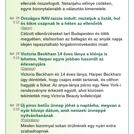
ellenzék összefogott, Netanjahu előnye csökken,
egyre bizonytalanabb a választás kimenetele.
Országos NAV-razzia indult: mutatjuk a listát, hol
ápr. 28
0:12
és kikre csapnak le a héten az ellenőrök
(
Sassy
)
Célzott ellenőrzéseket tart Budapesten és több
megyében, elsősorban az ballagás és az anyák napja
idején tapasztalható forgalomnövekedés miatt.
Victoria Beckham 14 éves lánya a klónja is
ápr. 28
0:16
lehetne, Harper egyre jobban hasonlít az
édesanyjára
(
Glamour
)
Victoria Beckham és 14 éves lánya, Harper Beckham
úgy döntöttek, hogy csajos estét tartanak, és otthon
hagyják a fiúkat. Az anya-lánya páros egy New York-i
rendezvényre érkezett együtt, ahol közösen
tekintették meg Victoria Beauty kollekcióját.
Új piros betűs ünnep jöhet a naptárba, megvan a
ápr. 28
0:16
nyár közepi dátum, amit nemzeti ünneppé
nyilvánítanának
(
Promotions
)
Minden bizonnyal sokan örülnének egy nyári extra
szabadnapnak.