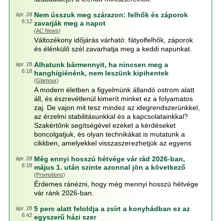
Nem ússzuk meg szárazon: felhők és záporok
ápr. 28
6:12
zavarják meg a napot
(
AC News
)
Változékony időjárás várható: fátyolfelhők, záporok
és élénkülő szél zavarhatja meg a keddi napunkat.
Alhatunk bármennyit, ha nincsen meg a
ápr. 28
6:18
hanghigiénénk, nem leszünk kipihentek
(
Glamour
)
A modern életben a figyelmünk állandó ostrom alatt
áll, és észrevétlenül kimerít minket ez a folyamatos
zaj. De vajon mit tesz mindez az idegrendszerünkkel,
az érzelmi stabilitásunkkal és a kapcsolatainkkal?
Szakértőnk segítségével ezeket a kérdéseket
boncolgatjuk, és olyan technikákat is mutatunk a
cikkben, amelyekkel visszaszerezhetjük az egyens
Még ennyi hosszú hétvége vár rád 2026-ban,
ápr. 28
6:18
május 1. után szinte azonnal jön a következő
(
Promotions
)
Érdemes ránézni, hogy még mennyi hosszú hétvége
vár ránk 2026-ban.
5 perc alatt feloldja a zsírt a konyhádban ez az
ápr. 28
6:42
egyszerű házi szer