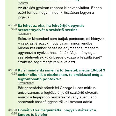
(
Sassy
)
Az öröklés gyakran robbant ki heves vitákat. Éppen
ezért fontos, hogy mindenki tisztában legyen a
jogaival.
Ez lehet az oka, ha félreértjük egymás
ápr. 28
0:28
szeretetnyelvét a szakértő szerint
(
Glamour
)
Sokszor kimondani sem tudjuk pontosan, mi hiányzik
– csak azt érezzük, hogy valami nincs rendben.
Mintha két ember beszélne egymáshoz, mégsem
ugyanazt a nyelvet használnák. Vajon tényleg a
szeretetnyelvek különbsége okozza a feszültséget?
Szakértő segít megfejteni a választ.
Kvíz: mindenki ismeri a történetet, mégis 10-ből 9
ápr. 28
0:28
ember elbukik a részleteken, te emlékszel még a
legfontosabb pontokra?
(
Promotions
)
Bár generációk nőttek fel George Lucas mitikus
univerzumán, a legtöbb önjelölt szakértő elvérzik,
amikor a legapróbb részletekről vagy a legújabb
sorozatok összefüggéseiről kell számot adnia.
Horváth Éva megmutatta, hogyan diétázik: a
ápr. 28
0:28
lángos is belefér