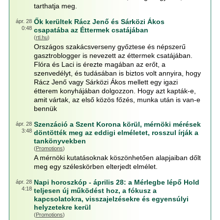
tarthatja meg.
Ők kerültek Rácz Jenő és Sárközi Ákos
ápr. 28
0:48
csapatába az Éttermek csatájában
(
rtl.hu
)
Országos szakácsverseny győztese és népszerű
gasztroblogger is nevezett az éttermek csatájában.
Flóra és Laci is érezte magában az erőt, a
szenvedélyt, és tudásában is biztos volt annyira, hogy
Rácz Jenő vagy Sárközi Ákos mellett egy igazi
étterem konyhájában dolgozzon. Hogy azt kapták-e,
amit vártak, az első közös főzés, munka után is van-e
bennük
Szenzáció a Szent Korona körül, mérnöki mérések
ápr. 28
3:48
döntötték meg az eddigi elméletet, rosszul írják a
tankönyvekben
(
Promotions
)
A mérnöki kutatásoknak köszönhetően alapjaiban dőlt
meg egy széleskörben elterjedt elmélet.
Napi horoszkóp - április 28: a Mérlegbe lépő Hold
ápr. 28
4:18
teljesen új működést hoz, a fókusz a
kapcsolatokra, visszajelzésekre és egyensúlyi
helyzetekre kerül
(
Promotions
)