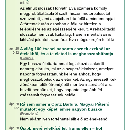
(
rtl.hu
)
Az elmúlt időszak Horváth Éva számára komoly
megpróbáltatásokról szólt, hiszen motorbalesetet
szenvedett, ami alapjaiban írta felül a mindennapjait.
A történtek után azonban a fókusz hirtelen a
felépülésre és az egészségére került. A rehabilitáció
időszaka nemcsak fizikailag, hanem mentálisan is
kihívást jelentett számára. Éva mégis erején felül ki
A világ 100 évesei naponta esznek ezekből az
ápr. 28
0:32
ételekből, és a te életed is meghosszabbíthatja
(
Glamour
)
Egy hosszú élettartammal foglalkozó szakértő
nemrég elárulta, mi az a szuperélelmiszer, amelyet
naponta fogyasztanunk kellene ahhoz, hogy
meghosszabbítsuk az életünket. Az úgynevezett Kék
Zónákban élők étrendjéből merítve inspirációt arra
buzdít bennünket, hogy naponta legalább fél
csészényit fogyasszunk belőle.
Rá sem ismerni Opitz Barbira, Magyar Péterről
ápr. 28
0:32
mutatott egy képet, amire nagyon büszke
(
Promotions
)
Nem akármilyen történettel állt elő az énekesnő.
Újabb merényletkísérlet Trump ellen – hol
ápr. 28