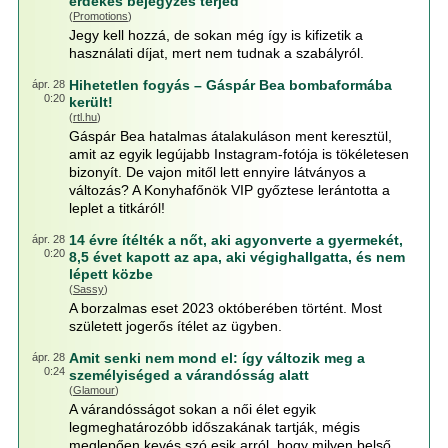
érdekes bejegyzés terjed
(
Promotions
)
Jegy kell hozzá, de sokan még így is kifizetik a
használati díjat, mert nem tudnak a szabályról.
Hihetetlen fogyás – Gáspár Bea bombaformába
ápr. 28
0:20
került!
(
rtl.hu
)
Gáspár Bea hatalmas átalakuláson ment keresztül,
amit az egyik legújabb Instagram-fotója is tökéletesen
bizonyít. De vajon mitől lett ennyire látványos a
változás? A Konyhafőnök VIP győztese lerántotta a
leplet a titkáról!
14 évre ítélték a nőt, aki agyonverte a gyermekét,
ápr. 28
0:20
8,5 évet kapott az apa, aki végighallgatta, és nem
lépett közbe
(
Sassy
)
A borzalmas eset 2023 októberében történt. Most
született jogerős ítélet az ügyben.
Amit senki nem mond el: így változik meg a
ápr. 28
0:24
személyiséged a várandósság alatt
(
Glamour
)
A várandósságot sokan a női élet egyik
legmeghatározóbb időszakának tartják, mégis
meglepően kevés szó esik arról, hogy milyen belső