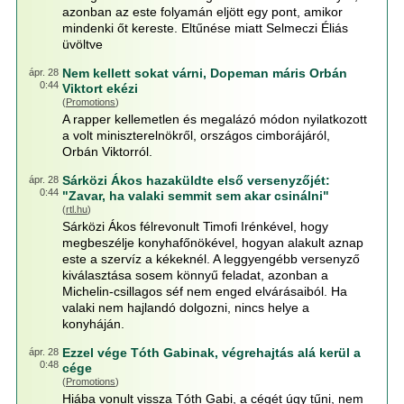
azonban az este folyamán eljött egy pont, amikor
mindenki őt kereste. Eltűnése miatt Selmeczi Éliás
üvöltve
Nem kellett sokat várni, Dopeman máris Orbán
ápr. 28
0:44
Viktort ekézi
(
Promotions
)
A rapper kellemetlen és megalázó módon nyilatkozott
a volt miniszterelnökről, országos cimborájáról,
Orbán Viktorról.
Sárközi Ákos hazaküldte első versenyzőjét:
ápr. 28
0:44
"Zavar, ha valaki semmit sem akar csinálni"
(
rtl.hu
)
Sárközi Ákos félrevonult Timofi Irénkével, hogy
megbeszélje konyhafőnökével, hogyan alakult aznap
este a szervíz a kékeknél. A leggyengébb versenyző
kiválasztása sosem könnyű feladat, azonban a
Michelin-csillagos séf nem enged elvárásaiból. Ha
valaki nem hajlandó dolgozni, nincs helye a
konyháján.
Ezzel vége Tóth Gabinak, végrehajtás alá kerül a
ápr. 28
0:48
cége
(
Promotions
)
Hiába vonult vissza Tóth Gabi, a cégét úgy tűni, nem