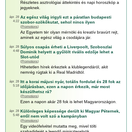
Részletes asztrológiai áttekintés és napi horoszkóp a
jegyeknek.
Az egész világ irigyli ezt a páratlan budapesti
ápr. 28
4:22
szobor-szökőkutat, sehol nincs ilyen
(
Promotions
)
Az Egyetem tér olyan mérnöki és kreatív bravúrt rejt,
aminek az egész világ a csodájára jár.
Súlyos csapás érheti a Liverpoolt, Szoboszlai
ápr. 28
4:48
Dominik helyett a gyűlölt rivális edzője lehet a
Slot-utód
(
Promotions
)
Hihetetlen hírek érkeztek a klublegendáról, akit
nemrég rúgtak ki a Real Madridtól.
Itt a korai májusi nyár, totális fordulat és 28 fok az
ápr. 28
5:18
időjárásban, ezen a napon érkezik, már most
készülhetsz rá?
(
Promotions
)
Ezen a napon akár 28 fok is lehet Magyarországon.
Különleges képessége derült ki Magyar Péternek,
ápr. 28
5:48
erről nem volt szó a kampányban
(
Promotions
)
Egy videófelvétel mutatta meg, mivel tölti
szabadidejét a leendő miniszterelnök.