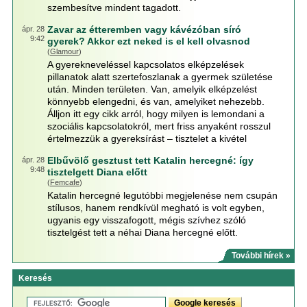
szembesítve mindent tagadott.
Zavar az étteremben vagy kávézóban síró
ápr. 28
9:42
gyerek? Akkor ezt neked is el kell olvasnod
(
Glamour
)
A gyerekneveléssel kapcsolatos elképzelések
pillanatok alatt szertefoszlanak a gyermek születése
után. Minden területen. Van, amelyik elképzelést
könnyebb elengedni, és van, amelyiket nehezebb.
Álljon itt egy cikk arról, hogy milyen is lemondani a
szociális kapcsolatokról, mert friss anyaként rosszul
értelmezzük a gyereksírást – tisztelet a kivétel
Elbűvölő gesztust tett Katalin hercegné: így
ápr. 28
9:48
tisztelgett Diana előtt
(
Femcafe
)
Katalin hercegné legutóbbi megjelenése nem csupán
stílusos, hanem rendkívül megható is volt egyben,
ugyanis egy visszafogott, mégis szívhez szóló
tisztelgést tett a néhai Diana hercegné előtt.
További hírek »
Keresés