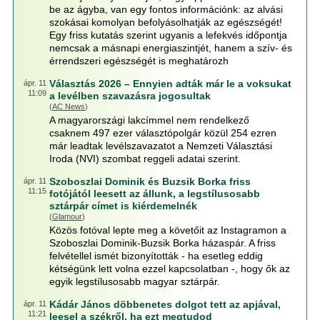
be az ágyba, van egy fontos információnk: az alvási
szokásai komolyan befolyásolhatják az egészségét!
Egy friss kutatás szerint ugyanis a lefekvés időpontja
nemcsak a másnapi energiaszintjét, hanem a szív- és
érrendszeri egészségét is meghatározh
Választás 2026 – Ennyien adták már le a voksukat
ápr. 11
11:09
a levélben szavazásra jogosultak
(
AC News
)
A magyarországi lakcímmel nem rendelkező
csaknem 497 ezer választópolgár közül 254 ezren
már leadtak levélszavazatot a Nemzeti Választási
Iroda (NVI) szombat reggeli adatai szerint.
Szoboszlai Dominik és Buzsik Borka friss
ápr. 11
11:15
fotójától leesett az állunk, a legstílusosabb
sztárpár címet is kiérdemelnék
(
Glamour
)
Közös fotóval lepte meg a követőit az Instagramon a
Szoboszlai Dominik-Buzsik Borka házaspár. A friss
felvétellel ismét bizonyították - ha esetleg eddig
kétségünk lett volna ezzel kapcsolatban -, hogy ők az
egyik legstílusosabb magyar sztárpár.
Kádár János döbbenetes dolgot tett az apjával,
ápr. 11
11:21
leesel a székről, ha ezt megtudod