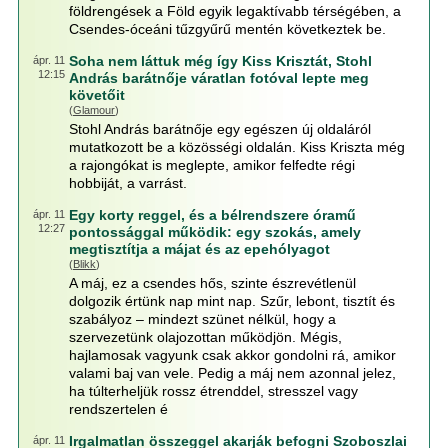
földrengések a Föld egyik legaktívabb térségében, a
Csendes-óceáni tűzgyűrű mentén következtek be.
Soha nem láttuk még így Kiss Krisztát, Stohl
ápr. 11
12:15
András barátnője váratlan fotóval lepte meg
követőit
(
Glamour
)
Stohl András barátnője egy egészen új oldaláról
mutatkozott be a közösségi oldalán. Kiss Kriszta még
a rajongókat is meglepte, amikor felfedte régi
hobbiját, a varrást.
Egy korty reggel, és a bélrendszere óramű
ápr. 11
12:27
pontossággal működik: egy szokás, amely
megtisztítja a májat és az epehólyagot
(
Blikk
)
A máj, ez a csendes hős, szinte észrevétlenül
dolgozik értünk nap mint nap. Szűr, lebont, tisztít és
szabályoz – mindezt szünet nélkül, hogy a
szervezetünk olajozottan működjön. Mégis,
hajlamosak vagyunk csak akkor gondolni rá, amikor
valami baj van vele. Pedig a máj nem azonnal jelez,
ha túlterheljük rossz étrenddel, stresszel vagy
rendszertelen é
Irgalmatlan összeggel akarják befogni Szoboszlai
ápr. 11