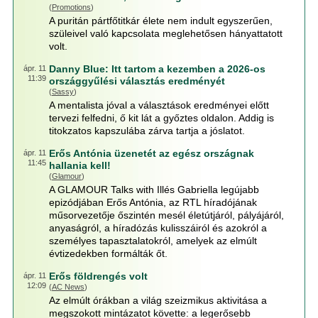
(
Promotions
)
A puritán pártfőtitkár élete nem indult egyszerűen,
szüleivel való kapcsolata meglehetősen hányattatott
volt.
Danny Blue: Itt tartom a kezemben a 2026-os
ápr. 11
11:39
országgyűlési választás eredményét
(
Sassy
)
A mentalista jóval a választások eredményei előtt
tervezi felfedni, ő kit lát a győztes oldalon. Addig is
titokzatos kapszulába zárva tartja a jóslatot.
Erős Antónia üzenetét az egész országnak
ápr. 11
11:45
hallania kell!
(
Glamour
)
A GLAMOUR Talks with Illés Gabriella legújabb
epizódjában Erős Antónia, az RTL híradójának
műsorvezetője őszintén mesél életútjáról, pályájáról,
anyaságról, a híradózás kulisszáiról és azokról a
személyes tapasztalatokról, amelyek az elmúlt
évtizedekben formálták őt.
Erős földrengés volt
ápr. 11
12:09
(
AC News
)
Az elmúlt órákban a világ szeizmikus aktivitása a
megszokott mintázatot követte: a legerősebb