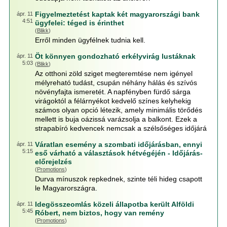
Figyelmeztetést kaptak két magyarországi bank
ápr. 11
4:51
ügyfelei: téged is érinthet
(
Blikk
)
Erről minden ügyfélnek tudnia kell.
Öt könnyen gondozható erkélyvirág lustáknak
ápr. 11
5:03
(
Blikk
)
Az otthoni zöld sziget megteremtése nem igényel
mélyreható tudást, csupán néhány hálás és szívós
növényfajta ismeretét. A napfényben fürdő sárga
virágoktól a félárnyékot kedvelő színes kelyhekig
számos olyan opció létezik, amely minimális törődés
mellett is buja oázissá varázsolja a balkont. Ezek a
strapabíró kedvencek nemcsak a szélsőséges időjárá
Váratlan esemény a szombati időjárásban, ennyi
ápr. 11
5:15
eső várható a választások hétvégéjén - Időjárás-
előrejelzés
(
Promotions
)
Durva mínuszok repkednek, szinte téli hideg csapott
le Magyarországra.
Idegösszeomlás közeli állapotba került Alföldi
ápr. 11
5:45
Róbert, nem biztos, hogy van remény
(
Promotions
)