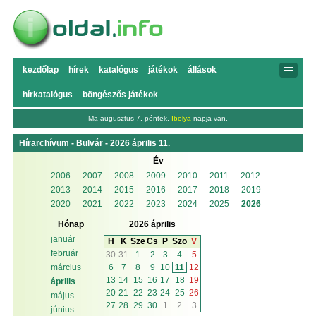
kezdőlap
hírek
katalógus
játékok
állások
hírkatalógus
böngészős játékok
Ma augusztus 7, péntek,
Ibolya
napja van.
Hírarchívum - Bulvár - 2026 április 11.
Év
2006
2007
2008
2009
2010
2011
2012
2013
2014
2015
2016
2017
2018
2019
2020
2021
2022
2023
2024
2025
2026
Hónap
2026 április
január
H
K
Sze
Cs
P
Szo
V
február
30
31
1
2
3
4
5
6
7
8
9
10
11
12
március
13
14
15
16
17
18
19
április
20
21
22
23
24
25
26
május
27
28
29
30
1
2
3
június