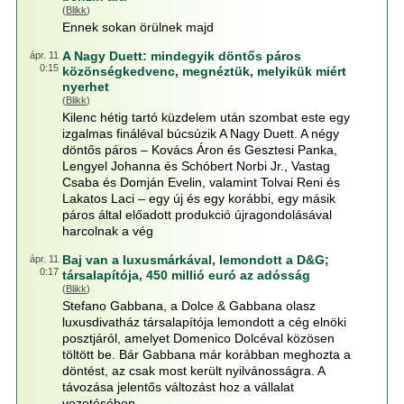
(
Blikk
)
Ennek sokan örülnek majd
A Nagy Duett: mindegyik döntős páros
ápr. 11
0:15
közönségkedvenc, megnéztük, melyikük miért
nyerhet
(
Blikk
)
Kilenc hétig tartó küzdelem után szombat este egy
izgalmas fináléval búcsúzik A Nagy Duett. A négy
döntős páros – Kovács Áron és Gesztesi Panka,
Lengyel Johanna és Schóbert Norbi Jr., Vastag
Csaba és Domján Evelin, valamint Tolvai Reni és
Lakatos Laci – egy új és egy korábbi, egy másik
páros által előadott produkció újragondolásával
harcolnak a vég
Baj van a luxusmárkával, lemondott a D&G;
ápr. 11
0:17
társalapítója, 450 millió euró az adósság
(
Blikk
)
Stefano Gabbana, a Dolce & Gabbana olasz
luxusdivatház társalapítója lemondott a cég elnöki
posztjáról, amelyet Domenico Dolcéval közösen
töltött be. Bár Gabbana már korábban meghozta a
döntést, az csak most került nyilvánosságra. A
távozása jelentős változást hoz a vállalat
vezetésében.