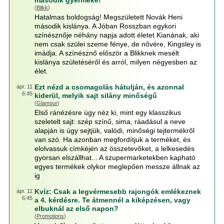
második gyermeke!
(
Blikk
)
Hatalmas boldogság! Megszületett Novák Heni
második kislánya. A Jóban Rosszban egykori
színésznője néhány napja adott életet Kianának, aki
nem csak szülei szeme fénye, de nővére, Kingsley is
imádja. A színésznő először a Blikknek mesélt
kislánya születéséről és arról, milyen négyesben az
élet.
Ezt nézd a csomagolás hátulján, és azonnal
ápr. 11
6:45
kiderül, melyik sajt silány minőségű
(
Glamour
)
Első ránézésre úgy néz ki, mint egy klasszikus
szeletelt sajt: szép színű, sima, ráadásul a neve
alapján is úgy sejtjük, valódi, minőségi tejtermékről
van szó. Ha azonban megfordítjuk a terméket, és
elolvassuk címkéjén az összetevőket, a lelkesedés
gyorsan elszállhat... A szupermarketekben kapható
egyes termékek olykor meglepően messze állnak az
ig
Kvíz: Csak a legvérmesebb rajongók emlékeznek
ápr. 11
6:45
a 4. kérdésre. Te átmennél a kiképzésen, vagy
elbuknál az első napon?
(
Promotions
)