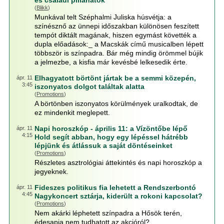
és családi pillanatok
(
Blikk
)
Munkával telt Széphalmi Juliska húsvétja: a
színésznő az ünnepi időszakban különösen feszített
tempót diktált magának, hiszen egymást követték a
dupla előadások:_ a Macskák című musicalben lépett
többször is színpadra. Bár még mindig örömmel bújik
a jelmezbe, a kisfia már kevésbé lelkesedik érte.
Elhagyatott börtönt jártak be a semmi közepén,
ápr. 11
3:45
iszonyatos dolgot találtak alatta
(
Promotions
)
A börtönben iszonyatos körülmények uralkodtak, de
ez mindenkit meglepett.
Napi horoszkóp - április 11: a Vízöntőbe lépő
ápr. 11
4:15
Hold segít abban, hogy egy lépéssel hátrébb
lépjünk és átlássuk a saját döntéseinket
(
Promotions
)
Részletes asztrológiai áttekintés és napi horoszkóp a
jegyeknek.
Fideszes politikus fia lehetett a Rendszerbontó
ápr. 11
4:45
Nagykoncert sztárja, kiderült a rokoni kapcsolat?
(
Promotions
)
Nem akárki léphetett színpadra a Hősök terén,
édesapja nem tudhatott az akcióról?