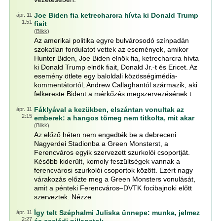
Joe Biden fia ketrecharcra hívta ki Donald Trump
ápr. 11
1:51
fiait
(
Blikk
)
Az amerikai politika egyre bulvárosodó színpadán
szokatlan fordulatot vettek az események, amikor
Hunter Biden, Joe Biden elnök fia, ketrecharcra hívta
ki Donald Trump elnök fiait, Donald Jr.-t és Ericet. Az
esemény ötlete egy baloldali közösségimédia-
kommentátortól, Andrew Callaghantól származik, aki
felkereste Bident a mérkőzés megszervezésének t
Fáklyával a kezükben, elszántan vonultak az
ápr. 11
2:15
emberek: a hangos tömeg nem titkolta, mit akar
(
Blikk
)
Az előző héten nem engedték be a debreceni
Nagyerdei Stadionba a Green Monsterst, a
Ferencváros egyik szervezett szurkolói csoportját.
Később kiderült, komoly feszültségek vannak a
ferencvárosi szurkolói csoportok között. Ezért nagy
várakozás előzte meg a Green Monsters vonulását,
amit a pénteki Ferencváros–DVTK focibajnoki előtt
szerveztek. Nézze
Így telt Széphalmi Juliska ünnepe: munka, jelmez
ápr. 11
2:27