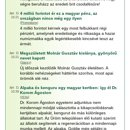
végre beruházz az eredeti brit csodafésűre!
4 millió forintot ér ez a magyar pénz, az
ápr. 11
10:21
országban nincs még egy ilyen
(
Promotions
)
4 millió forintot kérnek egy most felbukkant régi
pénzért, amelynek eredetisége és ritkasága a hazai
numizmatika egyik legértékesebb kincsévé teszi az
érmét.
Megszületett Molnár Gusztáv kislánya, gyönyörű
ápr. 11
10:21
nevet kapott
(
Sassy
)
Új időszak kezdődik Molnár Gusztáv életében. A
korábbi nehézségeket háttérbe szorítva, most apai
örömök elé néz.
Alpaka és kenguru egy magyar kertben: így él Dr.
ápr. 11
10:39
Korom Ágoston
(
rtl.hu
)
Dr. Korom Ágoston egyetemi adjunktus nem
mindennapi módját választotta a kikapcsolódásnak:
kertjében alpakát, kengurut és más különleges
állatokat tart. Az Üröm településen élő kutató szerint
az állatok segítenek a regenerációban a mindennapi
munka mellett. Az alpaka, Goldie még sétálni is