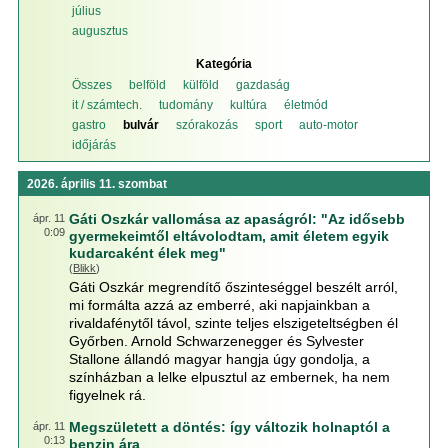
július
augusztus
Kategória
Összes
belföld
külföld
gazdaság
it / számtech.
tudomány
kultúra
életmód
gastro
bulvár
szórakozás
sport
auto-motor
időjárás
2026. április 11. szombat
Gáti Oszkár vallomása az apaságról: "Az idősebb
ápr. 11
0:09
gyermekeimtől eltávolodtam, amit életem egyik
kudarcaként élek meg"
(
Blikk
)
Gáti Oszkár megrendítő őszinteséggel beszélt arról,
mi formálta azzá az emberré, aki napjainkban a
rivaldafénytől távol, szinte teljes elszigeteltségben él
Győrben. Arnold Schwarzenegger és Sylvester
Stallone állandó magyar hangja úgy gondolja, a
színházban a lelke elpusztul az embernek, ha nem
figyelnek rá.
Megszületett a döntés: így változik holnaptól a
ápr. 11
0:13
benzin ára