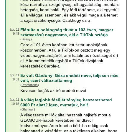
kész narratíva: szegénység, elhagyatottság, mentális
betegség, korai halál. Egy férfi története, aki egyedül
áll a világgal szemben, és akit végül maga alá temet
a saját érzékenysége. Csakhogy ez a
Elárulta a boldogság titkát a 103 éves, magyar
ápr. 11
9:45
származású nagymama, aki a TikTok sztárja
(
Sassy
)
Carole 101 éves korában lett sztár unokájának
köszönhetően. A fiú a TikTok-on osztott meg egy
videót nagymamájáról, ami hatalmas nézettséget ért
el. A kommentelők egyből a TikTok divájának
keresztelték Carole-t.
Ez volt Gárdonyi Géza eredeti neve, teljesen más
ápr. 11
9:51
volt, ezért változtatta meg
(
Promotions
)
Kevesen tudják az író eredeti nevét.
A világ legjobb fésűjét tényleg beszerezheted
ápr. 11
10:15
6000 Ft alatt? Igen, mutatjuk, hol!
(
Glamour
)
A világszerte milliók által használt hajkefe most a
GLAMOUR-napok keretében rendkívül
kedvezményes áron lehet a tiéd: ha eddig csak
halogattad a vásárlást, ez a tökéletes alkalom, hogy