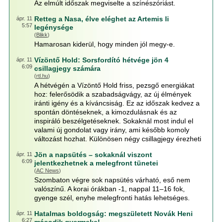
Az elmúlt időszak megviselte a színészóriást.
Retteg a Nasa, élve eléghet az Artemis Ii
ápr. 11
5:57
legénysége
(
Blikk
)
Hamarosan kiderül, hogy minden jól megy-e.
Vízöntő Hold: Sorsfordító hétvége jön 4
ápr. 11
6:09
csillagjegy számára
(
rtl.hu
)
A hétvégén a Vízöntő Hold friss, pezsgő energiákat
hoz: felerősödik a szabadságvágy, az új élmények
iránti igény és a kíváncsiság. Ez az időszak kedvez a
spontán döntéseknek, a kimozdulásnak és az
inspiráló beszélgetéseknek. Sokaknál most indul el
valami új gondolat vagy irány, ami később komoly
változást hozhat. Különösen négy csillagjegy érezheti
Jön a napsütés – sokaknál viszont
ápr. 11
6:09
jelentkezhetnek a melegfront tünetei
(
AC News
)
Szombaton végre sok napsütés várható, eső nem
valószínű. A korai órákban -1, nappal 11–16 fok,
gyenge szél, enyhe melegfronti hatás lehetséges.
Hatalmas boldogság: megszületett Novák Heni
ápr. 11
6:27