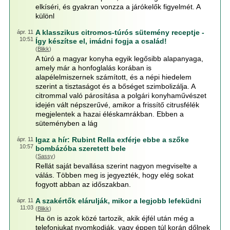
elkíséri, és gyakran vonzza a járókelők figyelmét. A
különl
A klasszikus citromos-túrós sütemény receptje -
ápr. 11
10:51
Így készítse el, imádni fogja a család!
(
Blikk
)
A túró a magyar konyha egyik legősibb alapanyaga,
amely már a honfoglalás korában is
alapélelmiszernek számított, és a népi hiedelem
szerint a tisztaságot és a bőséget szimbolizálja. A
citrommal való párosítása a polgári konyhaművészet
idején vált népszerűvé, amikor a frissítő citrusfélék
megjelentek a hazai éléskamrákban. Ebben a
süteményben a lág
Igaz a hír: Rubint Rella exférje ebbe a szőke
ápr. 11
10:57
bombázóba szeretett bele
(
Sassy
)
Rellát saját bevallása szerint nagyon megviselte a
válás. Többen meg is jegyezték, hogy elég sokat
fogyott abban az időszakban.
A szakértők elárulják, mikor a legjobb lefeküdni
ápr. 11
11:03
(
Blikk
)
Ha ön is azok közé tartozik, akik éjfél után még a
telefonjukat nyomkodják, vagy éppen túl korán dőlnek