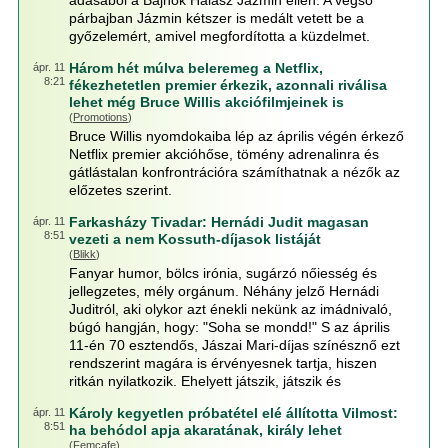
adásából a Bajnok Halász Jázmin ellen. A végső
párbajban Jázmin kétszer is medált vetett be a
győzelemért, amivel megfordította a küzdelmet.
Három hét múlva beleremeg a Netflix,
ápr. 11
8:21
fékezhetetlen premier érkezik, azonnali riválisa
lehet még Bruce Willis akciófilmjeinek is
(
Promotions
)
Bruce Willis nyomdokaiba lép az április végén érkező
Netflix premier akcióhőse, tömény adrenalinra és
gátlástalan konfrontrációra számíthatnak a nézők az
előzetes szerint.
Farkasházy Tivadar: Hernádi Judit magasan
ápr. 11
8:51
vezeti a nem Kossuth-díjasok listáját
(
Blikk
)
Fanyar humor, bölcs irónia, sugárzó nőiesség és
jellegzetes, mély orgánum. Néhány jelző Hernádi
Juditról, aki olykor azt énekli nekünk az imádnivaló,
búgó hangján, hogy: "Soha se mondd!" S az április
11-én 70 esztendős, Jászai Mari-díjas színésznő ezt
rendszerint magára is érvényesnek tartja, hiszen
ritkán nyilatkozik. Ehelyett játszik, játszik és
Károly kegyetlen próbatétel elé állította Vilmost:
ápr. 11
8:51
ha behódol apja akaratának, király lehet
(
Femcafe
)