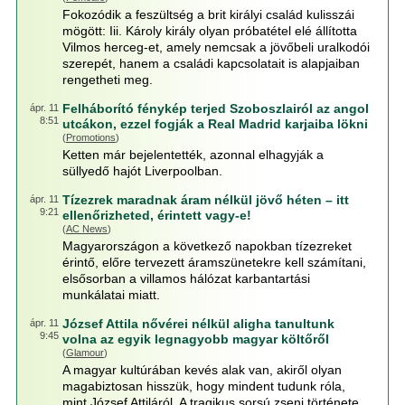
Fokozódik a feszültség a brit királyi család kulisszái
mögött: Iii. Károly király olyan próbatétel elé állította
Vilmos herceg-et, amely nemcsak a jövőbeli uralkodói
szerepét, hanem a családi kapcsolatait is alapjaiban
rengetheti meg.
Felháborító fénykép terjed Szoboszlairól az angol
ápr. 11
8:51
utcákon, ezzel fogják a Real Madrid karjaiba lökni
(
Promotions
)
Ketten már bejelentették, azonnal elhagyják a
süllyedő hajót Liverpoolban.
Tízezrek maradnak áram nélkül jövő héten – itt
ápr. 11
9:21
ellenőrizheted, érintett vagy-e!
(
AC News
)
Magyarországon a következő napokban tízezreket
érintő, előre tervezett áramszünetekre kell számítani,
elsősorban a villamos hálózat karbantartási
munkálatai miatt.
József Attila nővérei nélkül aligha tanultunk
ápr. 11
9:45
volna az egyik legnagyobb magyar költőről
(
Glamour
)
A magyar kultúrában kevés alak van, akiről olyan
magabiztosan hisszük, hogy mindent tudunk róla,
mint József Attiláról. A tragikus sorsú zseni története