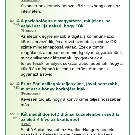
(
Promotions
)
A koncertnek komoly nemzetközi visszhangja volt az
interneten.
A pszichológus elmagyarázza, mit jelent, ha
ápr. 11
7:45
valaki azt írja neked, hogy "Ok"
(
Glamour
)
Az életünk egyre inkább a digitális kommunikáció
köré szerveződik, és a rövid üzenetek, mint az OK,
szinte mindennapossá váltak. Ezek a tömör
reagálások azonban nem mindig olyan egyértelműek,
mint amilyennek látszanak. Így gyakoriak a
félreértések, amelyek sokszor abból adódnak, hogy a
küldő és a fogadó teljesen eltérően értelmezik
ugyanazt a rövid
Ez az Egri csillagok teljes címe, jóval hosszabb,
ápr. 11
7:51
mint azt a könyv borítójára írják
(
Promotions
)
Kevesen tudják, hogy a könyv címe teljes hosszában
más.
Két medál döntött: drámai küzdelemben esett ki
ápr. 11
8:15
az első Kihívó az Exatlonból
(
SzMo
)
Szabó Anikó távozott az Exatlon Hungary pénteki