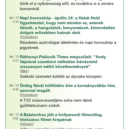
tűnik el a nyilvánosság elől, és továbbra is a zenére
koncentrál.
Napi horoszkóp - április 14: a Halak Hold
ápr. 14
4:15
figyelmeztet, hogy nem minden az, aminek
látszik, a hangulatok, benyomások, kimondatlan
dolgok erősebben hatnak ránk
(
Promotions
)
Részletes asztrológiai áttekintés és napi horoszkóp a
jegyeknek.
Ráthonyi-Palácsik Tímea megszólalt: "Andy
ápr. 14
4:21
Vajnával szembeni méltatlan bánásmód
visszanyeri méltó következményeit"
(
Blikk
)
Sokkoló üzenetet küldött az éjszaka közepén.
Ördög Nórát külföldön érte a kormányváltás híre,
ápr. 14
4:45
azonnal reagált
(
Promotions
)
A TV2 műsorvezetőjére soha nem látott
gyűlöletcunami zúdult.
A Balatonhoz jött a hollywoodi filmcsillag,
ápr. 14
4:51
titokzatos filmet forgatnak
(
Infostart
)