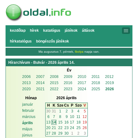
kezdőlap
hírek
katalógus
játékok
állások
hírkatalógus
böngészős játékok
Ma augusztus 7, péntek,
Ibolya
napja van.
Hírarchívum - Bulvár - 2026 április 14.
Év
2006
2007
2008
2009
2010
2011
2012
2013
2014
2015
2016
2017
2018
2019
2020
2021
2022
2023
2024
2025
2026
Hónap
2026 április
január
H
K
Sze
Cs
P
Szo
V
február
30
31
1
2
3
4
5
6
7
8
9
10
11
12
március
13
14
15
16
17
18
19
április
20
21
22
23
24
25
26
május
27
28
29
30
1
2
3
június