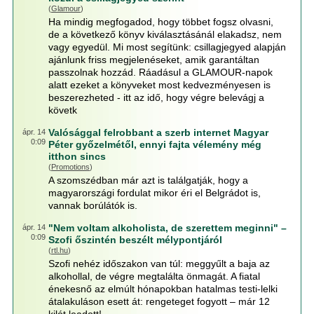
(
Glamour
)
Ha mindig megfogadod, hogy többet fogsz olvasni,
de a következő könyv kiválasztásánál elakadsz, nem
vagy egyedül. Mi most segítünk: csillagjegyed alapján
ajánlunk friss megjelenéseket, amik garantáltan
passzolnak hozzád. Ráadásul a GLAMOUR-napok
alatt ezeket a könyveket most kedvezményesen is
beszerezheted - itt az idő, hogy végre belevágj a
követk
Valósággal felrobbant a szerb internet Magyar
ápr. 14
0:09
Péter győzelmétől, ennyi fajta vélemény még
itthon sincs
(
Promotions
)
A szomszédban már azt is találgatják, hogy a
magyarországi fordulat mikor éri el Belgrádot is,
vannak borúlátók is.
"Nem voltam alkoholista, de szerettem meginni" –
ápr. 14
0:09
Szofi őszintén beszélt mélypontjáról
(
rtl.hu
)
Szofi nehéz időszakon van túl: meggyűlt a baja az
alkohollal, de végre megtalálta önmagát. A fiatal
énekesnő az elmúlt hónapokban hatalmas testi-lelki
átalakuláson esett át: rengeteget fogyott – már 12