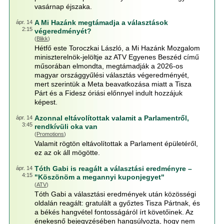
vasárnap éjszaka.
A Mi Hazánk megtámadja a választások
ápr. 14
2:15
végeredményét?
(
Blikk
)
Hétfő este Toroczkai László, a Mi Hazánk Mozgalom
miniszterelnök-jelöltje az ATV Egyenes Beszéd című
műsorában elmondta, megtámadják a 2026-os
magyar országgyűlési választás végeredményét,
mert szerintük a Meta beavatkozása miatt a Tisza
Párt és a Fidesz óriási előnnyel indult hozzájuk
képest.
Azonnal eltávolítottak valamit a Parlamentről,
ápr. 14
3:45
rendkívüli oka van
(
Promotions
)
Valamit rögtön eltávolítottak a Parlament épületéről,
ez az ok áll mögötte.
Tóth Gabi is reagált a választási eredményre –
ápr. 14
4:15
"Köszönöm a megannyi kuponjegyet"
(
ATV
)
Tóth Gabi a választási eredmények után közösségi
oldalán reagált: gratulált a győztes Tisza Pártnak, és
a békés hangvétel fontosságáról írt követőinek. Az
énekesnő bejegyzésében hangsúlyozta, hogy nem