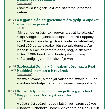
(
Promotions
)
Csak rövid ideig tart, aki látni szeretné, érdemes
sietnie.
A legjobb ajánlat: gyerekkora óta gyűjti a cipőket
ápr. 14
0:41
– már 80 párja van!
(
rtl.hu
)
"Minden generációnak megvan a saját kollekciója" –
állítja A legjobb ajánlat stúdiójába érkező Koppány,
aki 10 éves kora óta gyűjti a különleges lábbeliket,
közel 100 darab sneaker büszke tulajdonosa. Azt
mesélte a Fókusz kamerájának, hogy a sneaker
kultúra 1985-ben kezdte bontogatni a szárnyait,
azóta pedig egyre több követője van.
Szoboszlai Dominik új mezben pózolhat, a Real
ápr. 14
0:45
Madridnál nem ezt a hírt várták
(
Promotions
)
Vissza a jövőbe, a magyar válogatott sztárja a 90-es
években találhatja magát. Búcsúmez Liverpoolban?
Szenvedélyes csókkal ünnepelte a győzelmet
ápr. 14
2:09
Nagy Ervin és Borbély Alexandra
(
Blikk
)
A választási győzelmet egy látványos, szenvedélyes
pillanattal ünnepelte Borbély Alexandra és Nagy Ervin