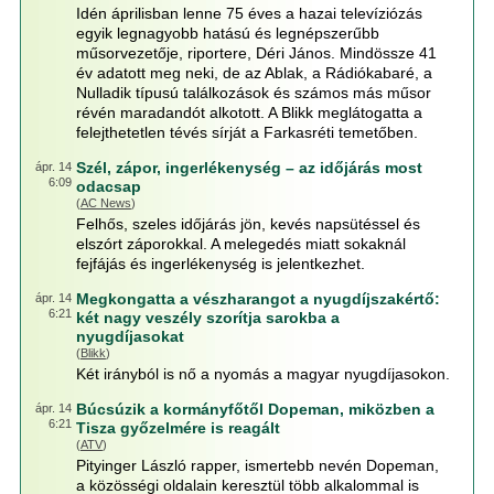
Idén áprilisban lenne 75 éves a hazai televíziózás
egyik legnagyobb hatású és legnépszerűbb
műsorvezetője, riportere, Déri János. Mindössze 41
év adatott meg neki, de az Ablak, a Rádiókabaré, a
Nulladik típusú találkozások és számos más műsor
révén maradandót alkotott. A Blikk meglátogatta a
felejthetetlen tévés sírját a Farkasréti temetőben.
Szél, zápor, ingerlékenység – az időjárás most
ápr. 14
6:09
odacsap
(
AC News
)
Felhős, szeles időjárás jön, kevés napsütéssel és
elszórt záporokkal. A melegedés miatt sokaknál
fejfájás és ingerlékenység is jelentkezhet.
Megkongatta a vészharangot a nyugdíjszakértő:
ápr. 14
6:21
két nagy veszély szorítja sarokba a
nyugdíjasokat
(
Blikk
)
Két irányból is nő a nyomás a magyar nyugdíjasokon.
Búcsúzik a kormányfőtől Dopeman, miközben a
ápr. 14
6:21
Tisza győzelmére is reagált
(
ATV
)
Pityinger László rapper, ismertebb nevén Dopeman,
a közösségi oldalain keresztül több alkalommal is