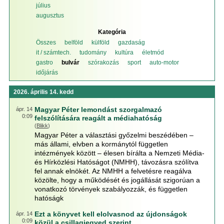
július
augusztus
Kategória
Összes
belföld
külföld
gazdaság
it / számtech.
tudomány
kultúra
életmód
gastro
bulvár
szórakozás
sport
auto-motor
időjárás
2026. április 14. kedd
Magyar Péter lemondást szorgalmazó
ápr. 14
0:09
felszólítására reagált a médiahatóság
(
Blikk
)
Magyar Péter a választási győzelmi beszédében –
más állami, elvben a kormánytól független
intézmények között – élesen bírálta a Nemzeti Média-
és Hírközlési Hatóságot (NMHH), távozásra szólítva
fel annak elnökét. Az NMHH a felvetésre reagálva
közölte, hogy a működését és jogállását szigorúan a
vonatkozó törvények szabályozzák, és független
hatóságk
Ezt a könyvet kell elolvasnod az újdonságok
ápr. 14
0:09
közül a csillagjegyed szerint