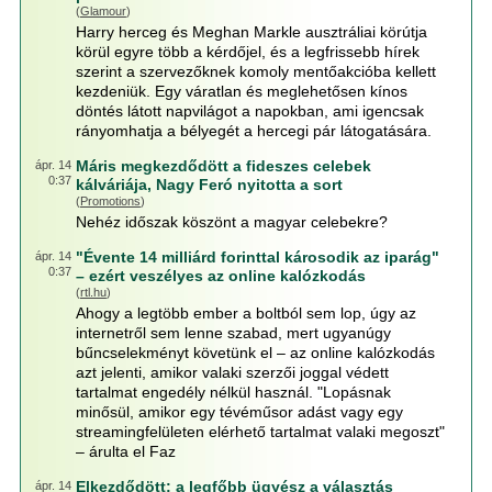
(
Glamour
)
Harry herceg és Meghan Markle ausztráliai körútja
körül egyre több a kérdőjel, és a legfrissebb hírek
szerint a szervezőknek komoly mentőakcióba kellett
kezdeniük. Egy váratlan és meglehetősen kínos
döntés látott napvilágot a napokban, ami igencsak
rányomhatja a bélyegét a hercegi pár látogatására.
Máris megkezdődött a fideszes celebek
ápr. 14
0:37
kálváriája, Nagy Feró nyitotta a sort
(
Promotions
)
Nehéz időszak köszönt a magyar celebekre?
"Évente 14 milliárd forinttal károsodik az iparág"
ápr. 14
0:37
– ezért veszélyes az online kalózkodás
(
rtl.hu
)
Ahogy a legtöbb ember a boltból sem lop, úgy az
internetről sem lenne szabad, mert ugyanúgy
bűncselekményt követünk el – az online kalózkodás
azt jelenti, amikor valaki szerzői joggal védett
tartalmat engedély nélkül használ. "Lopásnak
minősül, amikor egy tévéműsor adást vagy egy
streamingfelületen elérhető tartalmat valaki megoszt"
– árulta el Faz
Elkezdődött: a legfőbb ügyész a választás
ápr. 14