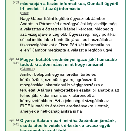
0:39
másnapján a tiszás informatikus, Gundalf ügyéről
írt levelet – Itt az új információ
(
Blikk
)
Nagy Gábor Bálint legfőbb ügyésznek Jámbor
András, a Párbeszéd országgyűlési képviselője még
a választás előtt tett fel írásbeli kérdést. Mégpedig
azt, vizsgálja-e a Legfőbb Ügyészség, hogy politikai
célból indítottak-e büntetőeljárást és használták a
titkosszolgálatokat a Tisza Párt két informatikusa
ellen? Jámbor megkapta a választ a legfőbb ügyé
Magyar kutatók eredményei igazolják: hamarabb
ápr. 14
0:41
tudod, ki a domináns, mint hogy ránéznél
(
Glamour
)
Amikor belépünk egy ismeretlen térbe és
körülnézünk, szemünk gyors, ugrásszerű
mozgásokkal akaratlanul is végigpásztázza a
területet. A társas helyzetekben ezáltal pillanatok alatt
felmérjük, ki domináns és ki alárendelt a
környezetünkben. Ezt a jelenséget vizsgálták az
ELTE kutatói és érdekes eredményekre jutottak,
amelyek a hétköznapjainkra is ha
Olyan a Balaton-part, mintha Japánban járnánk,
ápr. 14
0:41
csodálatos felvételek érkeztek a tavasz egyik
legnagyobb csodájáról