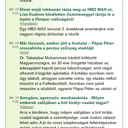
mások.
Elemi erejű robbanás rázta meg az HBO MAX-ot,
ápr. 14
0:21
Lisa Kudrow kíméletlen őszinteséggel rántja le a
leplet a filmipar valóságáról
(
Promotions
)
Egy HBO MAX sorozat 3. évadának premierjére már
nagyon régóta áhítoztak a nézők.
Már távozott, amikor jött a fordulat – Pápai Péter
ápr. 14
0:21
visszahívta a perzsa szőnyeg eladóját
(
rtl.hu
)
Dr. Tabatabai Mohammad Iránból költözött
Magyarországra, és 30 éve őrizgette házában az
édesapjától kapott perzsa faliszőnyeget, amit végül
elhozott A legjobb ajánlatba. A licitálás azonban nem
úgy alakult, ahogyan szerette volna, így eladás nélkül
köszönt el a Felfedezőktől. Azonban nem jutott
messzire a stúdiótól, ugyanis Pápai Péter az utolsó ut
Arrogáns, agresszív, munkamániás - Milyen
ápr. 14
0:25
emberek valójában a brit királyi család tagjai?
(
Glamour
)
Arra a kérdésre, hogy milyen valójában a brit királyi
család tagjainak a személyisége, csak óvatos választ
lehet adni. A jó és rossz tulajdonságok feltérképezése
mégis sokat elmond a monarchia működéséről.