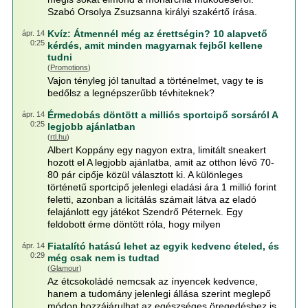
Szabó Orsolya Zsuzsanna királyi szakértő írása.
Kvíz: Átmennél még az érettségin? 10 alapvető
ápr. 14
0:25
kérdés, amit minden magyarnak fejből kellene
tudni
(
Promotions
)
Vajon tényleg jól tanultad a történelmet, vagy te is
bedőlsz a legnépszerűbb tévhiteknek?
Érmedobás döntött a milliós sportcipő sorsáról A
ápr. 14
0:25
legjobb ajánlatban
(
rtl.hu
)
Albert Koppány egy nagyon extra, limitált sneakert
hozott el A legjobb ajánlatba, amit az otthon lévő 70-
80 pár cipője közül választott ki. A különleges
történetű sportcipő jelenlegi eladási ára 1 millió forint
feletti, azonban a licitálás számait látva az eladó
felajánlott egy játékot Szendrő Péternek. Egy
feldobott érme döntött róla, hogy milyen
Fiatalító hatású lehet az egyik kedvenc ételed, és
ápr. 14
0:29
még csak nem is tudtad
(
Glamour
)
Az étcsokoládé nemcsak az ínyencek kedvence,
hanem a tudomány jelenlegi állása szerint meglepő
módon hozzájárulhat az egészséges öregedéshez is.