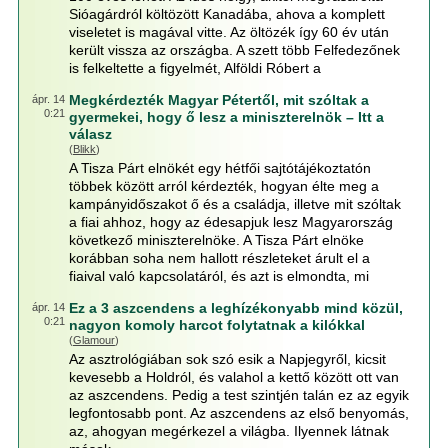
Sióagárdról költözött Kanadába, ahova a komplett
viseletet is magával vitte. Az öltözék így 60 év után
került vissza az országba. A szett több Felfedezőnek
is felkeltette a figyelmét, Alföldi Róbert a
Megkérdezték Magyar Pétertől, mit szóltak a
ápr. 14
0:21
gyermekei, hogy ő lesz a miniszterelnök – Itt a
válasz
(
Blikk
)
A Tisza Párt elnökét egy hétfői sajtótájékoztatón
többek között arról kérdezték, hogyan élte meg a
kampányidőszakot ő és a családja, illetve mit szóltak
a fiai ahhoz, hogy az édesapjuk lesz Magyarország
következő miniszterelnöke. A Tisza Párt elnöke
korábban soha nem hallott részleteket árult el a
fiaival való kapcsolatáról, és azt is elmondta, mi
Ez a 3 aszcendens a leghízékonyabb mind közül,
ápr. 14
0:21
nagyon komoly harcot folytatnak a kilókkal
(
Glamour
)
Az asztrológiában sok szó esik a Napjegyről, kicsit
kevesebb a Holdról, és valahol a kettő között ott van
az aszcendens. Pedig a test szintjén talán ez az egyik
legfontosabb pont. Az aszcendens az első benyomás,
az, ahogyan megérkezel a világba. Ilyennek látnak