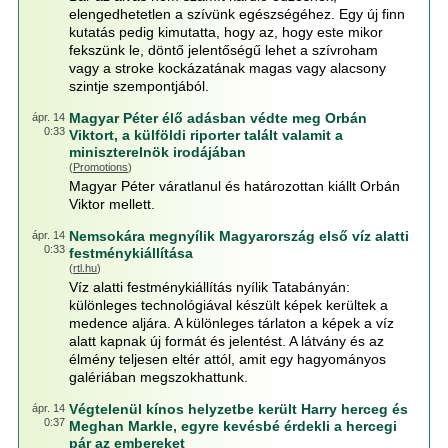
elengedhetetlen a szívünk egészségéhez. Egy új finn
kutatás pedig kimutatta, hogy az, hogy este mikor
fekszünk le, döntő jelentőségű lehet a szívroham
vagy a stroke kockázatának magas vagy alacsony
szintje szempontjából.
Magyar Péter élő adásban védte meg Orbán
ápr. 14
0:33
Viktort, a külföldi riporter talált valamit a
miniszterelnök irodájában
(
Promotions
)
Magyar Péter váratlanul és határozottan kiállt Orbán
Viktor mellett.
Nemsokára megnyílik Magyarország első víz alatti
ápr. 14
0:33
festménykiállítása
(
rtl.hu
)
Víz alatti festménykiállítás nyílik Tatabányán:
különleges technológiával készült képek kerültek a
medence aljára. A különleges tárlaton a képek a víz
alatt kapnak új formát és jelentést. A látvány és az
élmény teljesen eltér attól, amit egy hagyományos
galériában megszokhattunk.
Végtelenül kínos helyzetbe került Harry herceg és
ápr. 14
0:37
Meghan Markle, egyre kevésbé érdekli a hercegi
pár az embereket