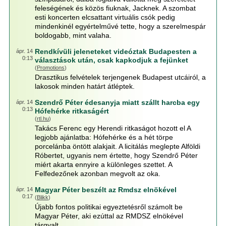
feleségének és közös fiuknak, Jacknek. A szombat
esti koncerten elcsattant virtuális csók pedig
mindenkinél egyértelművé tette, hogy a szerelmespár
boldogabb, mint valaha.
Rendkívüli jeleneteket videóztak Budapesten a
ápr. 14
0:13
választások után, csak kapkodjuk a fejünket
(
Promotions
)
Drasztikus felvételek terjengenek Budapest utcáiról, a
lakosok minden határt átléptek.
Szendrő Péter édesanyja miatt szállt harcba egy
ápr. 14
0:13
Hófehérke ritkaságért
(
rtl.hu
)
Takács Ferenc egy Herendi ritkaságot hozott el A
legjobb ajánlatba: Hófehérke és a hét törpe
porcelánba öntött alakjait. A licitálás meglepte Alföldi
Róbertet, ugyanis nem értette, hogy Szendrő Péter
miért akarta ennyire a különleges szettet. A
Felfedezőnek azonban megvolt az oka.
Magyar Péter beszélt az Rmdsz elnökével
ápr. 14
0:17
(
Blikk
)
Újabb fontos politikai egyeztetésről számolt be
Magyar Péter, aki ezúttal az RMDSZ elnökével
tárgyalt.