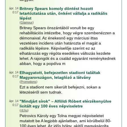
Britney Spears komoly döntést hozott
ápr. 14
0:17
letartóztatása után, önként vállalja a radikális
lépést
(
Glamour
)
Britney Spears önszántából vonult be egy
rehabilitációs intézetbe, hogy végre szembenézzen a
démonaival. Az énekesnő egy márciusi ittas
vezetéses incidens után határozta el magát a
radikális lépésre. Képviselője szerint ez az
elhatározás egy régóta esedékes változás kezdete
lehet. A rajongók és a család egyaránt reménykednek
abban, hogy a popdíva m
Elhagyatott, befejezetlen stadiont találtak
ápr. 14
0:17
Magyarországon, letaglózó a látvány
(
Promotions
)
Ezt a stadiont nem sikerült befejezni, sokan a
létezéséről sem tudnak.
"Mindjárt sírok" – Alföldi Róbert elérzékenyülve
ápr. 14
0:17
licitált egy 100 éves népviseletre
(
rtl.hu
)
Petrovics Károly egy Tolna megyei népviseletet
mutatott be A legjobb ajánlatban, ami körülbelül 80-
100 éves lehet. Az idős hölgy, akitől megvásárolta