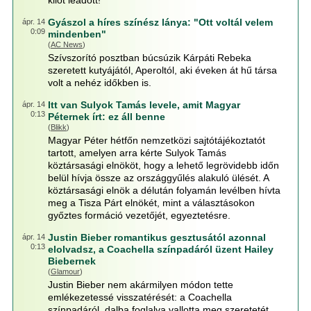
kilót leadott!
Gyászol a híres színész lánya: "Ott voltál velem
ápr. 14
0:09
mindenben"
(
AC News
)
Szívszorító posztban búcsúzik Kárpáti Rebeka
szeretett kutyájától, Aperoltól, aki éveken át hű társa
volt a nehéz időkben is.
Itt van Sulyok Tamás levele, amit Magyar
ápr. 14
0:13
Péternek írt: ez áll benne
(
Blikk
)
Magyar Péter hétfőn nemzetközi sajtótájékoztatót
tartott, amelyen arra kérte Sulyok Tamás
köztársasági elnököt, hogy a lehető legrövidebb időn
belül hívja össze az országgyűlés alakuló ülését. A
köztársasági elnök a délután folyamán levélben hívta
meg a Tisza Párt elnökét, mint a választásokon
győztes formáció vezetőjét, egyeztetésre.
Justin Bieber romantikus gesztusától azonnal
ápr. 14
0:13
elolvadsz, a Coachella színpadáról üzent Hailey
Biebernek
(
Glamour
)
Justin Bieber nem akármilyen módon tette
emlékezetessé visszatérését: a Coachella
színpadáról, dalba foglalva vallotta meg szeretetét