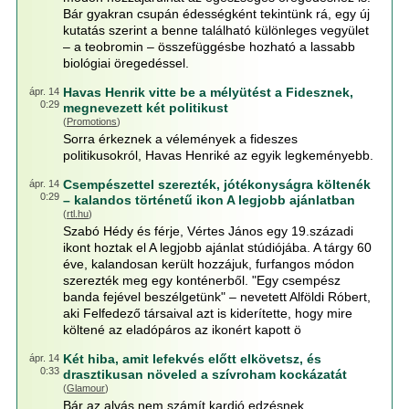
Bár gyakran csupán édességként tekintünk rá, egy új
kutatás szerint a benne található különleges vegyület
– a teobromin – összefüggésbe hozható a lassabb
biológiai öregedéssel.
Havas Henrik vitte be a mélyütést a Fidesznek,
ápr. 14
0:29
megnevezett két politikust
(
Promotions
)
Sorra érkeznek a vélemények a fideszes
politikusokról, Havas Henriké az egyik legkeményebb.
Csempészettel szerezték, jótékonyságra költenék
ápr. 14
0:29
– kalandos történetű ikon A legjobb ajánlatban
(
rtl.hu
)
Szabó Hédy és férje, Vértes János egy 19.századi
ikont hoztak el A legjobb ajánlat stúdiójába. A tárgy 60
éve, kalandosan került hozzájuk, furfangos módon
szerezték meg egy konténerből. "Egy csempész
banda fejével beszélgetünk" – nevetett Alföldi Róbert,
aki Felfedező társaival azt is kiderítette, hogy mire
költené az eladópáros az ikonért kapott ö
Két hiba, amit lefekvés előtt elkövetsz, és
ápr. 14
0:33
drasztikusan növeled a szívroham kockázatát
(
Glamour
)
Bár az alvás nem számít kardió edzésnek,