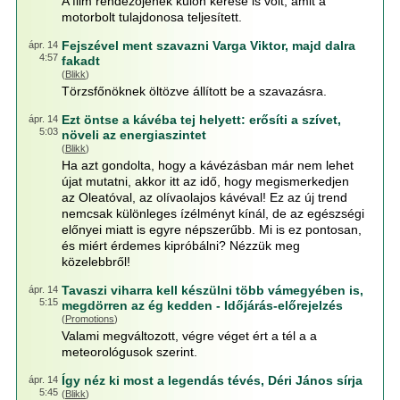
A film rendezőjének külön kérése is volt, amit a
motorbolt tulajdonosa teljesített.
Fejszével ment szavazni Varga Viktor, majd dalra
ápr. 14
4:57
fakadt
(
Blikk
)
Törzsfőnöknek öltözve állított be a szavazásra.
Ezt öntse a kávéba tej helyett: erősíti a szívet,
ápr. 14
5:03
növeli az energiaszintet
(
Blikk
)
Ha azt gondolta, hogy a kávézásban már nem lehet
újat mutatni, akkor itt az idő, hogy megismerkedjen
az Oleatóval, az olívaolajos kávéval! Ez az új trend
nemcsak különleges ízélményt kínál, de az egészségi
előnyei miatt is egyre népszerűbb. Mi is ez pontosan,
és miért érdemes kipróbálni? Nézzük meg
közelebbről!
Tavaszi viharra kell készülni több vámegyében is,
ápr. 14
5:15
megdörren az ég kedden - Időjárás-előrejelzés
(
Promotions
)
Valami megváltozott, végre véget ért a tél a a
meteorológusok szerint.
Így néz ki most a legendás tévés, Déri János sírja
ápr. 14
5:45
(
Blikk
)