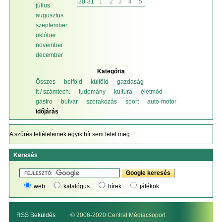
30
31
1
2
3
4
5
július
augusztus
szeptember
október
november
december
Kategória
Összes
belföld
külföld
gazdaság
it / számtech.
tudomány
kultúra
életmód
gastro
bulvár
szórakozás
sport
auto-motor
időjárás
A szűrés feltételeinek egyik hír sem felel meg.
Keresés
web
katalógus
hírek
játékok
RSS Beküldés
© 2006-2020 Central Médiacsoport