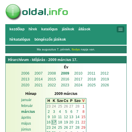
kezdőlap
hírek
katalógus
játékok
állások
hírkatalógus
böngészős játékok
Ma augusztus 7, péntek,
Ibolya
napja van.
Hírarchívum - Időjárás - 2009 március 17.
Év
2006
2007
2008
2009
2010
2011
2012
2013
2014
2015
2016
2017
2018
2019
2020
2021
2022
2023
2024
2025
2026
Hónap
2009 március
január
H
K
Sze
Cs
P
Szo
V
február
23
24
25
26
27
28
1
2
3
4
5
6
7
8
március
9
10
11
12
13
14
15
április
16
17
18
19
20
21
22
május
23
24
25
26
27
28
29
június