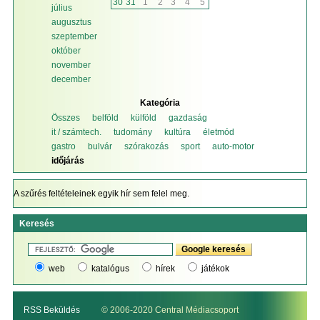
30
31
1
2
3
4
5
július
augusztus
szeptember
október
november
december
Kategória
Összes
belföld
külföld
gazdaság
it / számtech.
tudomány
kultúra
életmód
gastro
bulvár
szórakozás
sport
auto-motor
időjárás
A szűrés feltételeinek egyik hír sem felel meg.
Keresés
web
katalógus
hírek
játékok
RSS Beküldés
© 2006-2020 Central Médiacsoport