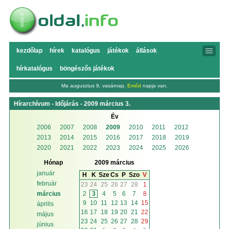
kezdőlap
hírek
katalógus
játékok
állások
hírkatalógus
böngészős játékok
Ma augusztus 9, vasárnap,
Emőd
napja van.
Hírarchívum - Időjárás - 2009 március 3.
Év
2006
2007
2008
2009
2010
2011
2012
2013
2014
2015
2016
2017
2018
2019
2020
2021
2022
2023
2024
2025
2026
Hónap
2009 március
január
H
K
Sze
Cs
P
Szo
V
február
23
24
25
26
27
28
1
2
3
4
5
6
7
8
március
9
10
11
12
13
14
15
április
16
17
18
19
20
21
22
május
23
24
25
26
27
28
29
június