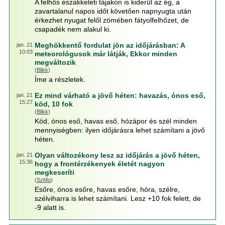
A felhős északkeleti tájakon is kiderül az ég, a
zavartalanul napos időt követően napnyugta után
érkezhet nyugat felől zömében fátyolfelhőzet, de
csapadék nem alakul ki.
Meghökkentő fordulat jön az időjárásban: A
jan. 21
10:03
meteorológusok már látják, Ekkor minden
megváltozik
(
Blikk
)
Íme a részletek.
Ez mind várható a jövő héten: havazás, ónos eső,
jan. 21
15:27
köd, 10 fok
(
Blikk
)
Köd, ónos eső, havas eső, hózápor és szél minden
mennyiségben: ilyen időjárásra lehet számítani a jövő
héten.
Olyan változékony lesz az időjárás a jövő héten,
jan. 21
15:36
hogy a frontérzékenyek életét nagyon
megkeseríti
(
SzMo
)
Esőre, ónos esőre, havas esőre, hóra, szélre,
szélviharra is lehet számítani. Lesz +10 fok felett, de
-9 alatt is.