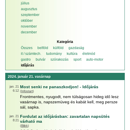
július
augusztus
szeptember
október
november
december
Kategória
Összes
belföld
külföld
gazdaság
it / számtech.
tudomány
kultúra
életmód
gastro
bulvár
szórakozás
sport
auto-motor
időjárás
2024. január 21. vasárnap
Most senki ne panaszkodjon! - Időjárás
jan. 21
6:12
(
Infostart
)
Frontmentes, nyugodt, nem túlságosan hideg idő lesz
vasárnap is, napszemüveg és kabát kell, meg persze
sál, sapka.
Fordulat az időjárásban: zavartalan napsütés
jan. 21
8:21
várható ma
(
Blikk
)