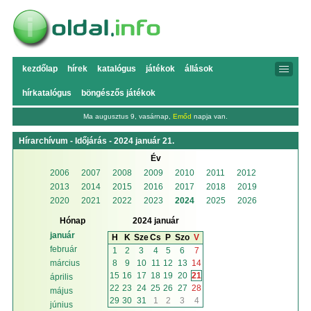
kezdőlap
hírek
katalógus
játékok
állások
hírkatalógus
böngészős játékok
Ma augusztus 9, vasárnap,
Emőd
napja van.
Hírarchívum - Időjárás - 2024 január 21.
Év
2006
2007
2008
2009
2010
2011
2012
2013
2014
2015
2016
2017
2018
2019
2020
2021
2022
2023
2024
2025
2026
Hónap
2024 január
január
H
K
Sze
Cs
P
Szo
V
február
1
2
3
4
5
6
7
8
9
10
11
12
13
14
március
15
16
17
18
19
20
21
április
22
23
24
25
26
27
28
május
29
30
31
1
2
3
4
június