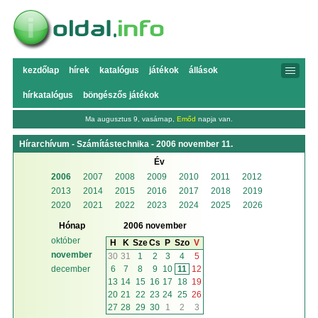
kezdőlap
hírek
katalógus
játékok
állások
hírkatalógus
böngészős játékok
Ma augusztus 9, vasárnap,
Emőd
napja van.
Hírarchívum - Számítástechnika - 2006 november 11.
Év
2006
2007
2008
2009
2010
2011
2012
2013
2014
2015
2016
2017
2018
2019
2020
2021
2022
2023
2024
2025
2026
Hónap
2006 november
október
H
K
Sze
Cs
P
Szo
V
november
30
31
1
2
3
4
5
6
7
8
9
10
11
12
december
13
14
15
16
17
18
19
20
21
22
23
24
25
26
27
28
29
30
1
2
3