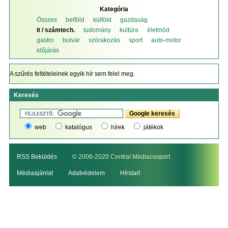
Kategória
Összes
belföld
külföld
gazdaság
it / számtech.
tudomány
kultúra
életmód
gastro
bulvár
szórakozás
sport
auto-motor
időjárás
A szűrés feltételeinek egyik hír sem felel meg.
Keresés
web
katalógus
hírek
játékok
RSS Beküldés
© 2006-2020 Central Médiacsoport
Médiaajánlat
Adatvédelem
Hírstart