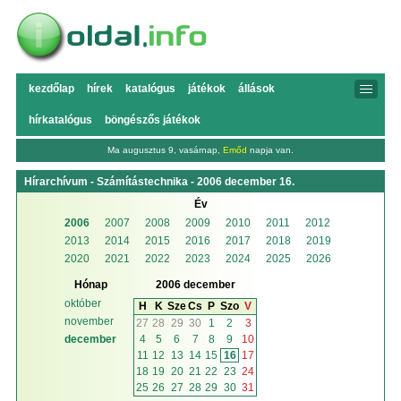
kezdőlap
hírek
katalógus
játékok
állások
hírkatalógus
böngészős játékok
Ma augusztus 9, vasárnap,
Emőd
napja van.
Hírarchívum - Számítástechnika - 2006 december 16.
Év
2006
2007
2008
2009
2010
2011
2012
2013
2014
2015
2016
2017
2018
2019
2020
2021
2022
2023
2024
2025
2026
Hónap
2006 december
október
H
K
Sze
Cs
P
Szo
V
november
27
28
29
30
1
2
3
4
5
6
7
8
9
10
december
11
12
13
14
15
16
17
18
19
20
21
22
23
24
25
26
27
28
29
30
31