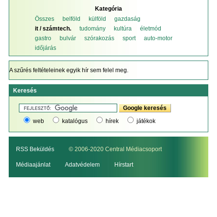
Kategória
Összes
belföld
külföld
gazdaság
it / számtech.
tudomány
kultúra
életmód
gastro
bulvár
szórakozás
sport
auto-motor
időjárás
A szűrés feltételeinek egyik hír sem felel meg.
Keresés
web
katalógus
hírek
játékok
RSS Beküldés
© 2006-2020 Central Médiacsoport
Médiaajánlat
Adatvédelem
Hírstart