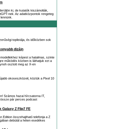
om
rüljön ki, de kutatók kiszámolták,
hatGPT-nek. Az adatközpontok rengeteg
 lennünk.
erűségi toplistája, és időközben sok
ékonyabb dizájn
ő modellekhez képest a hatalmas, szinte
égre működés közben is láthatjuk ezt a
clynoh osztott meg az X-en
újabb okoseszközeit, köztük a Pixel 10
en! Számos hazai hírcsatorna IT,
juk össze pár perces podcast
k Galaxy Z Flip7 FE
 Edition összehajtható telefonja a Z
ágában debütál a héten esedékes