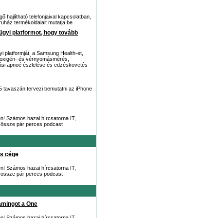
hajlítható telefonjaival kapcsolatban,
ruház termékoldalait mutatja be
gyi platformot, hogy tovább
i platformját, a Samsung Health-et,
véroxigén- és vérnyomásmérés,
vási apnoé észlelése és edzéskövetés
25 tavaszán tervezi bemutatni az iPhone
en! Számos hazai hírcsatorna IT,
juk össze pár perces podcast
os cége
en! Számos hazai hírcsatorna IT,
juk össze pár perces podcast
oamingot a One
en! Számos hazai hírcsatorna IT,