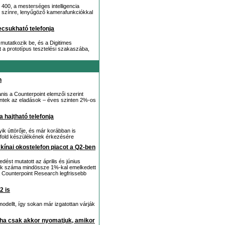
00, a mesterséges intelligencia
p színre, lenyűgöző kamerafunkciókkal
zecsukható telefonja
e mutatkozik be, és a Digitimes
t a prototípus tesztelési szakaszába,
n
nis a Counterpoint elemzői szerint
tek az eladások – éves szinten 2%-os
hajtható telefonja
k úttörője, és már korábban is
i-fold készülékének érkezésére
 kínai okostelefon piacot a Q2-ben
dést mutatott az április és június
ékek száma mindössze 1%-kal emelkedett
a Counterpoint Research legfrissebb
2 is
odellt, így sokan már izgatottan várják
 ha csak akkor nyomatjuk, amikor