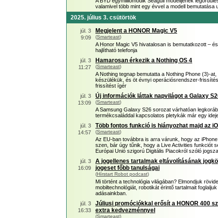
A BYD egymilliomodik Seagull modelljének legördülésé
valamivel több mint egy évvel a modell bemutatása 
2025. július 3. csütörtök
Megjelent a HONOR Magic V5
júl. 3
(
Smarteast
)
9:09
A Honor Magic V5 hivatalosan is bemutatkozott – és
hajlítható telefonja
Hamarosan érkezik a Nothing OS 4
júl. 3
(
Smarteast
)
11:27
A Nothing tegnap bemutatta a Nothing Phone (3)-at,
készülékük, és öt évnyi operációsrendszer-frissítést
frissítést ígér
Új információk láttak napvilágot a Galaxy S26
júl. 3
(
Smarteast
)
13:09
A Samsung Galaxy S26 sorozat várhatóan legkoráb
termékcsaláddal kapcsolatos pletykák már egy ideje
Több fontos funkció is hiányozhat majd az i
júl. 3
(
Smarteast
)
14:57
Az EU-ban továbbra is arra várunk, hogy az iPho
szen, bár úgy tűnik, hogy a Live Activities funkci
Európai Unió szigorú Digitális Piacokról szóló jo
A jogellenes tartalmak eltávolításának jogk
júl. 3
jogeset főbb tanulságai
16:09
(
Hírstart Robot podcast
)
Mi történt a technológia világában? Elmondjuk rövid
mobiltechnológiát, robotikát érintő tartalmait foglal
adásainkban.
Júliusi promóciókkal erősít a HONOR 400 szé
júl. 3
extra kedvezménnyel
16:33
(
Smarteast
)