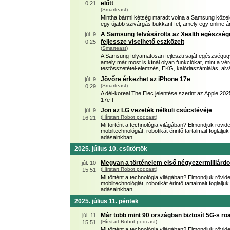
előtt
0:21
(
Smarteast
)
Mintha bármi kétség maradt volna a Samsung közelgő 
egy újabb szivárgás bukkant fel, amely egy online á
A Samsung felvásárolta az Xealth egészségü
júl. 9
fejlessze viselhető eszközeit
0:25
(
Smarteast
)
A Samsung folyamatosan fejleszti saját egészségügy
amely már most is kínál olyan funkciókat, mint a 
testösszetétel-elemzés, EKG, kalóriaszámlálás, al
Jövőre érkezhet az iPhone 17e
júl. 9
(
Smarteast
)
0:29
A dél-koreai The Elec jelentése szerint az Apple 20
17e-t
Jön az LG vezeték nélküli csúcstévéje
júl. 9
(
Hírstart Robot podcast
)
16:21
Mi történt a technológia világában? Elmondjuk rövid
mobiltechnológiát, robotikát érintő tartalmait foglal
adásainkban.
2025. július 10. csütörtök
Megvan a történelem első négyezermilliárd
júl. 10
(
Hírstart Robot podcast
)
15:51
Mi történt a technológia világában? Elmondjuk rövid
mobiltechnológiát, robotikát érintő tartalmait foglal
adásainkban.
2025. július 11. péntek
Már több mint 90 országban biztosít 5G-s r
júl. 11
(
Hírstart Robot podcast
)
15:51
Mi történt a technológia világában? Elmondjuk rövid