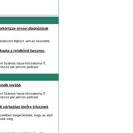
 lekörözze orvosi diagnózisok
endszert fejleszt, ami az összetett,
kapta a rendkívül hasznos,
en! Számos hazai hírcsatorna IT,
juk össze pár perces podcast
ködik tovább
en! Számos hazai hírcsatorna IT,
juk össze pár perces podcast
k várhatóan jövőre érkeznek
yzetében megerősítette, hogy az első
etnek meg