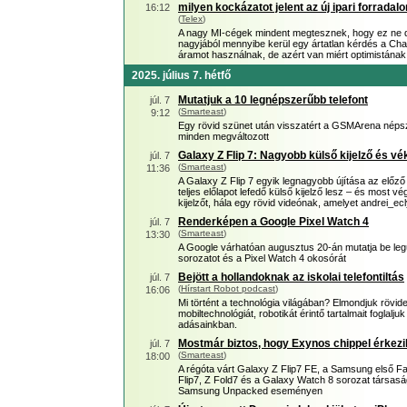
milyen kockázatot jelent az új ipari forradal
16:12
(
Telex
)
A nagy MI-cégek mindent megtesznek, hogy ez ne de
nagyjából mennyibe kerül egy ártatlan kérdés a C
áramot használnak, de azért van miért optimistának
2025. július 7. hétfő
Mutatjuk a 10 legnépszerűbb telefont
júl. 7
(
Smarteast
)
9:12
Egy rövid szünet után visszatért a GSMArena népsz
minden megváltozott
Galaxy Z Flip 7: Nagyobb külső kijelző és v
júl. 7
(
Smarteast
)
11:36
A Galaxy Z Flip 7 egyik legnagyobb újítása az előz
teljes előlapot lefedő külső kijelző lesz – és most v
kijelzőt, hála egy rövid videónak, amelyet andrei_e
Renderképen a Google Pixel Watch 4
júl. 7
(
Smarteast
)
13:30
A Google várhatóan augusztus 20-án mutatja be leg
sorozatot és a Pixel Watch 4 okosórát
Bejött a hollandoknak az iskolai telefontiltás
júl. 7
(
Hírstart Robot podcast
)
16:06
Mi történt a technológia világában? Elmondjuk rövid
mobiltechnológiát, robotikát érintő tartalmait foglal
adásainkban.
Mostmár biztos, hogy Exynos chippel érkezi
júl. 7
(
Smarteast
)
18:00
A régóta várt Galaxy Z Flip7 FE, a Samsung első Fan
Flip7, Z Fold7 és a Galaxy Watch 8 sorozat társas
Samsung Unpacked eseményen