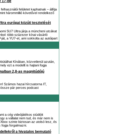
e 17-be
lhasználói felületet kaphatnak – állítja
mint hárommillió követővel rendelkező
tra európai közúti tesztelését
omi SU7 Ultra járja a müncheni utcákat
ol: több százezer kínai vásárló
ját, a YU7-et, ami sokkolta az autóipart
bütálhat Kínában, közvetlenül azután,
ly ezt a modellt is hajtani fogja
jnalban 2,8-as magnitúdójú
en! Számos hazai hírcsatorna IT,
juk össze pár perces podcast
ami a cég videójátékos stúdióit
ogy a vállalat nem tud, és már nem is
Xbox szinte biztosan az utolsó lesz, és
 fogja forgalmazni.
dellekről a hivatalos bemutató