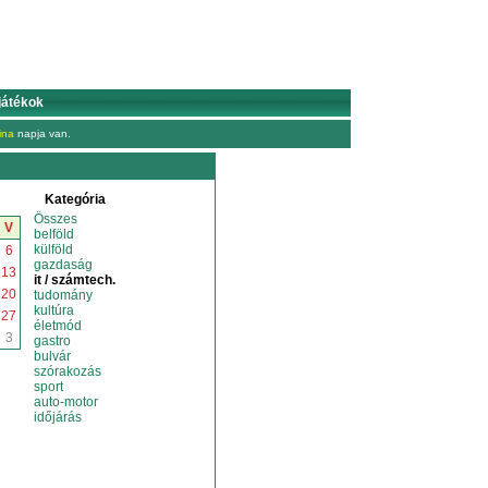
játékok
ina
napja van.
Kategória
Összes
V
belföld
külföld
6
gazdaság
13
it / számtech.
20
tudomány
kultúra
27
életmód
3
gastro
bulvár
szórakozás
sport
auto-motor
időjárás