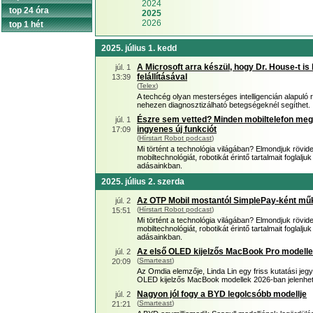
2024
top 24 óra
2025
2026
top 1 hét
2025. július 1. kedd
A Microsoft arra készül, hogy Dr. House-t is
júl. 1
felállításával
13:39
(
Telex
)
A techcég olyan mesterséges intelligencián alapuló r
nehezen diagnosztizálható betegségeknél segíthet.
Észre sem vetted? Minden mobiltelefon meg
júl. 1
ingyenes új funkciót
17:09
(
Hírstart Robot podcast
)
Mi történt a technológia világában? Elmondjuk rövid
mobiltechnológiát, robotikát érintő tartalmait foglal
adásainkban.
2025. július 2. szerda
Az OTP Mobil mostantól SimplePay-ként mű
júl. 2
(
Hírstart Robot podcast
)
15:51
Mi történt a technológia világában? Elmondjuk rövid
mobiltechnológiát, robotikát érintő tartalmait foglal
adásainkban.
Az első OLED kijelzős MacBook Pro modelle
júl. 2
(
Smarteast
)
20:09
Az Omdia elemzője, Linda Lin egy friss kutatási jeg
OLED kijelzős MacBook modellek 2026-ban jelenh
Nagyon jól fogy a BYD legolcsóbb modellje
júl. 2
(
Smarteast
)
21:21