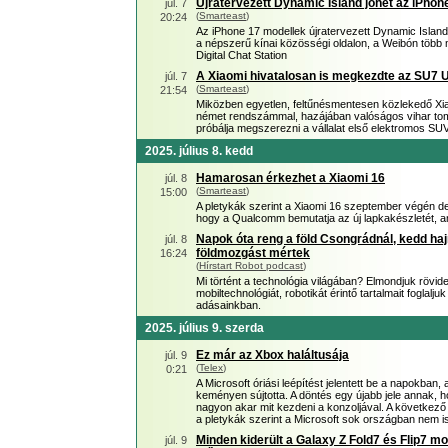
Újratervezett Dynamic Island jöhet az iPhon
júl. 7
(
Smarteast
)
20:24
Az iPhone 17 modellek újratervezett Dynamic Island fe
a népszerű kínai közösségi oldalon, a Weibón több 
Digital Chat Station
A Xiaomi hivatalosan is megkezdte az SU7 Ul
júl. 7
(
Smarteast
)
21:54
Miközben egyetlen, feltűnésmentesen közlekedő Xia
német rendszámmal, hazájában valóságos vihar tomb
próbálja megszerezni a vállalat első elektromos SUV-
2025. július 8. kedd
Hamarosan érkezhet a Xiaomi 16
júl. 8
(
Smarteast
)
15:00
A pletykák szerint a Xiaomi 16 szeptember végén de
hogy a Qualcomm bemutatja az új lapkakészletét, ame
Napok óta reng a föld Csongrádnál, kedd ha
júl. 8
földmozgást mértek
16:24
(
Hírstart Robot podcast
)
Mi történt a technológia világában? Elmondjuk rövid
mobiltechnológiát, robotikát érintő tartalmait foglal
adásainkban.
2025. július 9. szerda
Ez már az Xbox haláltusája
júl. 9
(
Telex
)
0:21
A Microsoft óriási leépítést jelentett be a napokban, 
keményen sújtotta. A döntés egy újabb jele annak, h
nagyon akar mit kezdeni a konzoljával. A következő 
a pletykák szerint a Microsoft sok országban nem is
Minden kiderült a Galaxy Z Fold7 és Flip7 mo
júl. 9