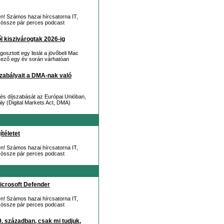
en! Számos hazai hírcsatorna IT,
juk össze pár perces podcast
l kiszivárogtak 2026-ig
sztott egy listát a jövőbeli Mac
tkező egy év során várhatóan
zabályait a DMA-nak való
t és díjszabását az Európai Unióban,
ály (Digital Markets Act, DMA)
ítéletet
en! Számos hazai hírcsatorna IT,
juk össze pár perces podcast
icrosoft Defender
en! Számos hazai hírcsatorna IT,
juk össze pár perces podcast
. században, csak mi tudjuk,