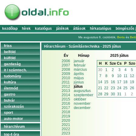
kezdőlap
hírek
katalógus
játékok
állások
hírkatalógus
böngészős 
Ma augusztus 6, csütörtök,
Berta
és
Bett
friss
Hírarchívum - Számítástechnika - 2025 július
belföld
Év
Hónap
2025 július
külföld
2006
január
H
K
Sze
Cs
P
Szo
gazdaság
2007
február
2008
március
30
1
2
3
4
5
it / számtech.
2009
április
7
8
9
10
11
12
tudomány
2010
május
14
15
16
17
18
19
kultúra
2011
június
2012
július
21
22
23
24
25
26
életmód
2013
augusztus
28
29
30
31
1
2
gastro
2014
szeptember
2015
október
bulvár
2016
november
szórakozás
2017
december
2018
sport
2019
auto-motor
2020
2021
hírarchívum
2022
2023
top 4 óra