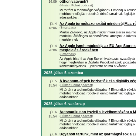
otthon vagyunk?
16:09
(
Hírstart Robot podcast
)
Mi történt a technológia világában? Elmondjuk rövid
mobiltechnológiát, robotikát érintő tartalmait foglal
adásainkban.
Az Apple termékazonosítói minden új Mac-rő
júl. 4
(
Smarteast
)
18:06
Marko Zivkovic, az AppleInsider munkatársa ma mego
modellek állítólagos azonosítóival, amelyek a köve
megjelennek
Az Apple ismét módosítja az EU App Store s
júl. 4
megfelelés érdekében
20:06
(
Smarteast
)
Az Apple frissíti az App Store hivatkozási szabályai
hogy megfeleljen a Digitális Piacokról szóló jogszab
követelményeinek – jelentette be ma a vállalat
2025. július 5. szombat
A kvantum-gépek hozhatják el a digitális vég
júl. 5
(
Hírstart Robot podcast
)
15:54
Mi történt a technológia világában? Elmondjuk rövid
mobiltechnológiát, robotikát érintő tartalmait foglal
adásainkban.
2025. július 6. vasárnap
Automatikusan észleli a levélbombázást a M
júl. 6
(
Hírstart Robot podcast
)
15:54
Mi történt a technológia világában? Elmondjuk rövid
mobiltechnológiát, robotikát érintő tartalmait foglal
adásainkban.
Ugyanott tartunk, mint az iparmágnások a 19
júl. 6