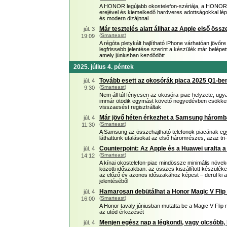
A HONOR legújabb okostelefon-szériája, a HONOR 4
erejével és kiemelkedő hardveres adottságokkal lé
és modern dizájnnal
Már tesztelés alatt állhat az Apple első öss
júl. 3
(
Smarteast
)
19:09
A régóta pletykált hajlítható iPhone várhatóan jövőr
legfrissebb jelentése szerint a készülék már belépet
amely júniusban kezdődött
2025. július 4. péntek
Tovább esett az okosórák piaca 2025 Q1-be
júl. 4
(
Smarteast
)
9:30
Nem áll túl fényesen az okosóra-piac helyzete, ugya
immár ötödik egymást követő negyedévben csökken
visszaesést regisztráltak
Már jövő héten érkezhet a Samsung háromba 
júl. 4
(
Smarteast
)
11:30
A Samsung az összehajtható telefonok piacának egyi
láthattunk utalásokat az első háromrészes, azaz tr
Counterpoint: Az Apple és a Huawei uralta a
júl. 4
(
Smarteast
)
14:12
A kínai okostelefon-piac mindössze minimális növeke
közötti időszakban: az összes kiszállított készül
az előző év azonos időszakához képest – derül ki 
jelentéséből
Hamarosan debütálhat a Honor Magic V Flip 
júl. 4
(
Smarteast
)
16:00
A Honor tavaly júniusban mutatta be a Magic V Flip m
az utód érkezését
Menjen egész nap a légkondi, vagy olcsóbb,
júl. 4