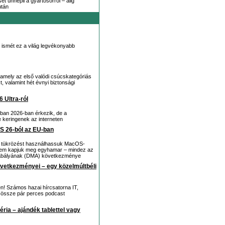
t ünnepli a gyártósorról – alig
után
 ismét ez a világ legvékonyabb
 amely az első valódi csúcskategóriás
, valamint hét évnyi biztonsági
 Ultra-ról
ban 2026-ban érkezik, de a
 keringenek az interneten
OS 26-ból az EU-ban
ne tükrözést használhassuk MacOS-
ót sem kapjuk meg egyhamar – mindez az
gszabályának (DMA) következménye
övetkezményei – egy közelmúltbéli
en! Számos hazai hírcsatorna IT,
juk össze pár perces podcast
ria – ajándék tablettel vagy