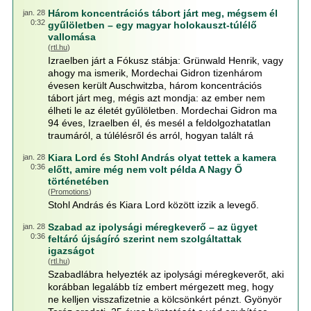
Három koncentrációs tábort járt meg, mégsem él
jan. 28
0:32
gyűlöletben – egy magyar holokauszt-túlélő
vallomása
(
rtl.hu
)
Izraelben járt a Fókusz stábja: Grünwald Henrik, vagy
ahogy ma ismerik, Mordechai Gidron tizenhárom
évesen került Auschwitzba, három koncentrációs
tábort járt meg, mégis azt mondja: az ember nem
élheti le az életét gyűlöletben. Mordechai Gidron ma
94 éves, Izraelben él, és mesél a feldolgozhatatlan
traumáról, a túlélésről és arról, hogyan talált rá
Kiara Lord és Stohl András olyat tettek a kamera
jan. 28
0:36
előtt, amire még nem volt példa A Nagy Ő
történetében
(
Promotions
)
Stohl András és Kiara Lord között izzik a levegő.
Szabad az ipolysági méregkeverő – az ügyet
jan. 28
0:36
feltáró újságíró szerint nem szolgáltattak
igazságot
(
rtl.hu
)
Szabadlábra helyezték az ipolysági méregkeverőt, aki
korábban legalább tíz embert mérgezett meg, hogy
ne kelljen visszafizetnie a kölcsönkért pénzt. Gyönyör