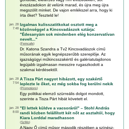
évszázadokon át velünk marad, és újra meg újra
megszólít minket. De vajon emlékszel arra, hogy ki
írta őket? Teszteld le!
Izgalmas kulisszatitkokat osztott meg a
jan. 28
7:48
közönséggel a Kincsvadászok sztárja:
"Édesanyám sok mindenben elég konzervatívan
nevelt..."
(
Femcafe
)
Dr. Katona Szandra a Tv2 Kincsvadászok című
műsorának egyik legnépszerűbb szereplője. Az
igazságügyi műkincsszakértő és galériatulajdonos
legújabb izgalmasan messzire rugaszkodott a
szakmai kérdésektől.
A Tisza Párt nagyot hibázott, egy szakértő
jan. 28
7:54
leplezte le őket, ez még sokba fog kerülni nekik
(
Promotions
)
Egy politikai elemző szürreális dolgot mondott,
szerinte a Tisza Párt hibát követett el.
"El lettek küldve a vacsoráról" – Stohl András
jan. 28
8:00
randi közben felállított két nőt az asztaltól, hogy
Kiara Lorddal maradhasson
(
SzMo
)
A Nagy Ő című műsor második részében a színész-