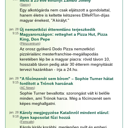
most a 25 éve elhunyt Zámbó Jimmy
(
Sassy
)
Egy alkotógárda nem csak eljátszott a gondolattal,
hanem életre is keltette kétszeres EMeRTon-díjas
magyar énekest, "A királyt."
Új nemzetközi étteremlánc terjeszkedik
jan. 28
9:15
Magyarországon: retteghet a Pizza Hut, Pizza
King, Don Pepe
(
Pénzcentrum
)
Az orosz gyökerű Dodo Pizza nemzetközi
pizzérialánc mesterfranchise-megállapodás
keretében lép be a magyar piacra: rövid távon 10,
hosszabb távon pedig akár 30 étterem megnyitását
tervezi hazánkban - írja a 24.hu.
"A főcímzenét sem bírom" – Sophie Turner hátat
jan. 28
9:15
fordított a Trónok harcának
(
AC News
)
Sophie Turner bevallotta: szorongást vált ki belőle
minden, ami Trónok harca. Még a főcímzenét sem
képes meghallgatni.
Károly megjegyzése Katalinról mindent elárul:
jan. 28
9:18
ilyen kapcsolat fűzi hozzá
(
Femcafe
)
Károly király korábbi, meglepően nyílt és emberi