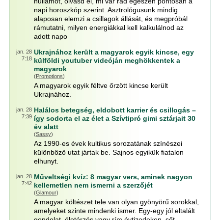
hullámot, olvasd el, mi vár rád egészen pontosan a
napi horoszkóp szerint. Asztrológusunk mindig
alaposan elemzi a csillagok állását, és megpróbál
rámutatni, milyen energiákkal kell kalkulálnod az
adott napo
Ukrajnához került a magyarok egyik kincse, egy
jan. 28
7:18
külföldi youtuber videóján meghökkentek a
magyarok
(
Promotions
)
A magyarok egyik féltve őrzött kincse került
Ukrajnához.
Halálos betegség, eldobott karrier és csillogás –
jan. 28
7:39
így sodorta el az élet a Szívtipró gimi sztárjait 30
év alatt
(
Sassy
)
Az 1990-es évek kultikus sorozatának színészei
különböző utat jártak be. Sajnos egyikük fiatalon
elhunyt.
Műveltségi kvíz: 8 magyar vers, aminek nagyon
jan. 28
7:42
kellemetlen nem ismerni a szerzőjét
(
Glamour
)
A magyar költészet tele van olyan gyönyörű sorokkal,
amelyeket szinte mindenki ismer. Egy-egy jól eltalált
gondolat, életérzés vagy rím évtizedeken, sőt