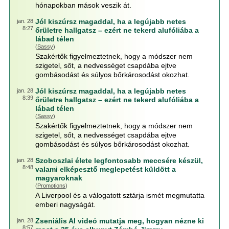
hónapokban mások veszik át.
Jól kiszúrsz magaddal, ha a legújabb netes
jan. 28
8:27
őrületre hallgatsz – ezért ne tekerd alufóliába a
lábad télen
(
Sassy
)
Szakértők figyelmeztetnek, hogy a módszer nem
szigetel, sőt, a nedvességet csapdába ejtve
gombásodást és súlyos bőrkárosodást okozhat.
Jól kiszúrsz magaddal, ha a legújabb netes
jan. 28
8:39
őrületre hallgatsz – ezért ne tekerd alufóliába a
lábad télen
(
Sassy
)
Szakértők figyelmeztetnek, hogy a módszer nem
szigetel, sőt, a nedvességet csapdába ejtve
gombásodást és súlyos bőrkárosodást okozhat.
Szoboszlai élete legfontosabb meccsére készül,
jan. 28
8:48
valami elképesztő meglepetést küldött a
magyaroknak
(
Promotions
)
A Liverpool és a válogatott sztárja ismét megmutatta
emberi nagyságát.
Zseniális AI videó mutatja meg, hogyan nézne ki
jan. 28
8:57