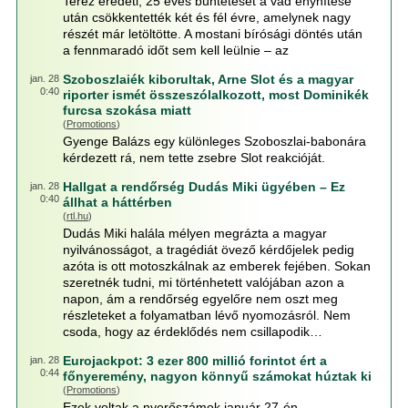
Teréz eredeti, 25 éves büntetését a vád enyhítése
után csökkentették két és fél évre, amelynek nagy
részét már letöltötte. A mostani bírósági döntés után
a fennmaradó időt sem kell leülnie – az
Szoboszlaiék kiborultak, Arne Slot és a magyar
jan. 28
0:40
riporter ismét összeszólalkozott, most Dominikék
furcsa szokása miatt
(
Promotions
)
Gyenge Balázs egy különleges Szoboszlai-babonára
kérdezett rá, nem tette zsebre Slot reakcióját.
Hallgat a rendőrség Dudás Miki ügyében – Ez
jan. 28
0:40
állhat a háttérben
(
rtl.hu
)
Dudás Miki halála mélyen megrázta a magyar
nyilvánosságot, a tragédiát övező kérdőjelek pedig
azóta is ott motoszkálnak az emberek fejében. Sokan
szeretnék tudni, mi történhetett valójában azon a
napon, ám a rendőrség egyelőre nem oszt meg
részleteket a folyamatban lévő nyomozásról. Nem
csoda, hogy az érdeklődés nem csillapodik…
Eurojackpot: 3 ezer 800 millió forintot ért a
jan. 28
0:44
főnyeremény, nagyon könnyű számokat húztak ki
(
Promotions
)
Ezek voltak a nyerőszámok január 27-én.