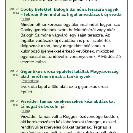
Cooky befektet, Balogh Szimóna teraszra vágyik
jan. 28
0:44
– február 9-én indul az Ingatlanvadászok új évada
(
rtl.hu
)
Minden otthonkeresés egy álommal indul: legyen szó
Cooky gyerekeinek szánt befektetéséről vagy akár
Balogh Szimóna vágyáról egy saját teraszra. Az
Ingatlanvadászok új évadában is profi szakértők
dolgoznak azon, hogy megoldást találjanak a
különböző igényekkel érkező vevőknek, miközben
egymással és az idővel is versenyeznek. A Fördős Zé
vezette műso
Gigantikus orosz épületet találtak Magyarország
jan. 28
0:48
alatt, erről nem írnak a tankönyvek
(
Promotions
)
Évek óta lapul a föld alatt ez a gigantikus orosz
épület.
Visváder Tamás kerekesszékes kézilabdásokat
jan. 28
0:48
támogat és boxolni jár
(
rtl.hu
)
Visváder Tamás volt a Reggeli főzővendége kedden,
aki kerekesszékes kézilabdásokat támogat, akikkel
rendkívüli testnevelés órákat tartanak. Tegnap is
országjárásban voltak, ahol a diákok kipróbálhatják,