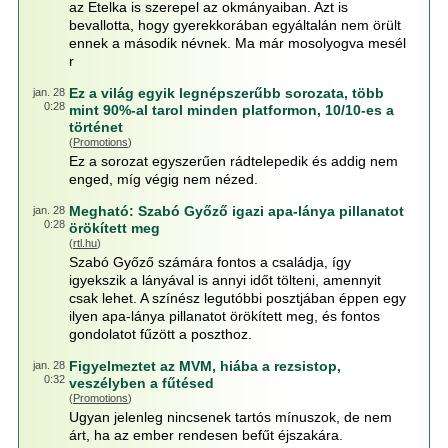
az Etelka is szerepel az okmányaiban. Azt is
bevallotta, hogy gyerekkorában egyáltalán nem örült
ennek a második névnek. Ma már mosolyogva mesél
r
Ez a világ egyik legnépszerűbb sorozata, több
jan. 28
0:28
mint 90%-al tarol minden platformon, 10/10-es a
történet
(
Promotions
)
Ez a sorozat egyszerűen rádtelepedik és addig nem
enged, míg végig nem nézed.
Megható: Szabó Győző igazi apa-lánya pillanatot
jan. 28
0:28
örökített meg
(
rtl.hu
)
Szabó Győző számára fontos a családja, így
igyekszik a lányával is annyi időt tölteni, amennyit
csak lehet. A színész legutóbbi posztjában éppen egy
ilyen apa-lánya pillanatot örökített meg, és fontos
gondolatot fűzött a poszthoz.
Figyelmeztet az MVM, hiába a rezsistop,
jan. 28
0:32
veszélyben a fűtésed
(
Promotions
)
Ugyan jelenleg nincsenek tartós mínuszok, de nem
árt, ha az ember rendesen befűt éjszakára.