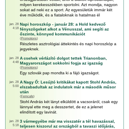
milyen kerekesszékben sportolni. Azt mondja, nagyon
sokat ad neki ez a sport. Az egyesületük immár két
éve működik, és a fiataloknak is hatalmas él
Napi horoszkóp - január 28: a Hold kedvező
jan. 28
4:18
fényszögeket alkot a Vénusszal, ami segíti az
őszinte, könnyed kommunikációt
(
Promotions
)
Részletes asztrológiai áttekintés és napi horoszkóp a
jegyeknek.
A csehek vérlázító dolgot tettek Trianonban,
jan. 28
4:48
Magyarországot sokkolni fogja az igazság
(
Promotions
)
Egy szlovák pap mondta ki a fájó igazságot.
A Nagy Ő: Lesújtó kritikákat kapott Stohl András,
jan. 28
5:00
elszabadultak az indulatok már a második műsor
után
(
Femcafe
)
Stohl András két lányt elküldött a vacsoráról, csak egy
lánnyal ette meg a desszertet, de ez a jelenet
elindított egy lavinát.
3 vármegyébe már ma visszatér a tél havazással,
jan. 28
5:18
teljesen kiszorul az országból a tavaszi időjárás,