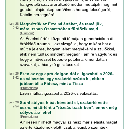
hangvételű szavai árulkodó módon mutatják meg, mit
gondol tulajdonképpen Vilmos herceg feleségéről,
Katalin hercegnéről.
Megnéztük az Érzelmi értéket, és reméljük,
jan. 28
9:42
márciusban Oscaresőben fürdőzik majd
(
Glamour
)
Az Érzelmi érték központi témája a generációkon át
öröklődő trauma – azt vizsgálja, hogy miként hat a
múlt a jelenre, hogyan lehet megbékélni a szülőkkel,
akik nem tudtak mindent megadni, amire vágytunk és
hogy a művészet képes-e pótolni a kimondatlan
szavakat, a hiányzó gesztusokat.
Ezen az egy apró dolgon dől el igazából a 2026-
jan. 28
9:42
os választás, egy szakértő szúrta ki, ebben
jobban áll a Fidesz, mint a Tisza
(
Promotions
)
Ezen múlhat igazából a 2026-os választás.
Stohl súlyos hibát követett el, szakértő vette
jan. 28
9:54
észre, mi történt a "rózsás trash-ben", ennek még
súlyos ára lehet
(
Promotions
)
A híresen hírhedt magyar színész máris elásta magát
az érte küzdő nők előtt, csak a legjobb szeműek