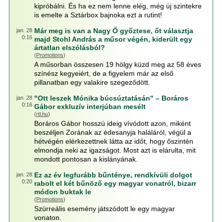
kipróbálni. És ha ez nem lenne elég, még új szintekre
is emelte a Sztárbox bajnoka ezt a rutint!
Már meg is van a Nagy Ő győztese, őt választja
jan. 28
0:16
majd Stohl András a műsor végén, kiderült egy
ártatlan elszólásból?
(
Promotions
)
A műsorban összesen 19 hölgy küzd meg az 58 éves
színész kegyeiért, de a figyelem már az első
pillanatban egy valakire szegeződött.
"Ott leszek Mónika búcsúztatásán" – Boráros
jan. 28
0:16
Gábor exkluzív interjúban mesélt
(
rtl.hu
)
Boráros Gábor hosszú ideig vívódott azon, miként
beszéljen Zorának az édesanyja haláláról, végül a
hétvégén elérkezettnek látta az időt, hogy őszintén
elmondja neki az igazságot. Most azt is elárulta, mit
mondott pontosan a kislányának.
Ez az év legfurább bűnténye, rendkívüli dolgot
jan. 28
0:20
rabolt el két bűnöző egy magyar vonatról, bizarr
módon buktak le
(
Promotions
)
Szürreális esemény játszódott le egy magyar
vonaton.