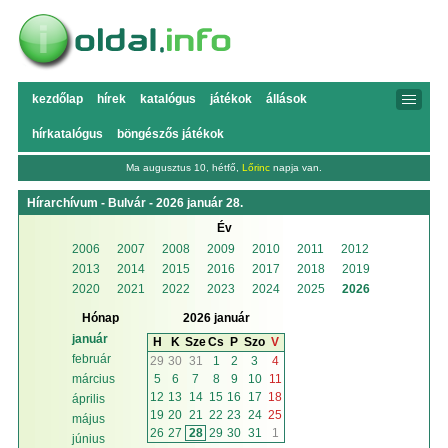
kezdőlap
hírek
katalógus
játékok
állások
hírkatalógus
böngészős játékok
Ma augusztus 10, hétfő,
Lőrinc
napja van.
Hírarchívum - Bulvár - 2026 január 28.
Év
2006
2007
2008
2009
2010
2011
2012
2013
2014
2015
2016
2017
2018
2019
2020
2021
2022
2023
2024
2025
2026
Hónap
2026 január
január
H
K
Sze
Cs
P
Szo
V
február
29
30
31
1
2
3
4
5
6
7
8
9
10
11
március
12
13
14
15
16
17
18
április
19
20
21
22
23
24
25
május
26
27
28
29
30
31
1
június