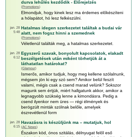
durva lehűlés kezdődik - Előrejelzés
(
Promotions
)
Elmondjuk, hogy kinek lesz ma érdemes előkészíteni
a hólapátot, hó lesz felkészülni.
Hatalmas idegen szerkezetet találtak a budai vár
jan. 28
5:48
alatt, nem fogsz hinni a szemednek
(
Promotions
)
Véletlenül találták meg, a hatalmas szerkezetet.
Egyszerű szavak, bonyolult kapcsolatok, elakadt
jan. 28
6:12
beszélgetések után miként törhetjük át a
láthatatlan határokat?
(
Glamour
)
Ismerős, amikor tudjuk, hogy meg kellene szólalnunk,
mégsem jön ki egy szó sem? Amikor belül feszít
valami, mégis csak a csend marad velünk? Sokszor
magunk sem értjük, miért hallgatunk akkor, amikor a
legnagyobb szükség lenne a kimondásra. Pedig a
csend ilyenkor nem üres — régi élmények és
berögzült minták szólnak belőle, amelyek
észrevétlenül form
Havazásra is készüljünk ma – mutatjuk, hol
jan. 28
6:15
(
AC News
)
Északon köd, ónos szitálás, délnyugat felől eső