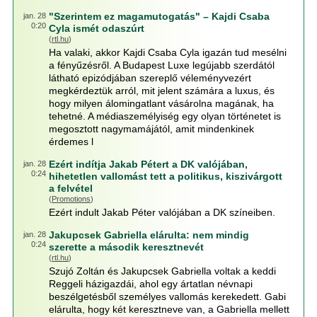
"Szerintem ez magamutogatás" – Kajdi Csaba
jan. 28
0:20
Cyla ismét odaszúrt
(
rtl.hu
)
Ha valaki, akkor Kajdi Csaba Cyla igazán tud mesélni
a fényűzésről. A Budapest Luxe legújabb szerdától
látható epizódjában szereplő véleményvezért
megkérdeztük arról, mit jelent számára a luxus, és
hogy milyen álomingatlant vásárolna magának, ha
tehetné. A médiaszemélyiség egy olyan történetet is
megosztott nagymamájától, amit mindenkinek
érdemes l
Ezért indítja Jakab Pétert a DK valójában,
jan. 28
0:24
hihetetlen vallomást tett a politikus, kiszivárgott
a felvétel
(
Promotions
)
Ezért indult Jakab Péter valójában a DK színeiben.
Jakupcsek Gabriella elárulta: nem mindig
jan. 28
0:24
szerette a második keresztnevét
(
rtl.hu
)
Szujó Zoltán és Jakupcsek Gabriella voltak a keddi
Reggeli házigazdái, ahol egy ártatlan névnapi
beszélgetésből személyes vallomás kerekedett. Gabi
elárulta, hogy két keresztneve van, a Gabriella mellett