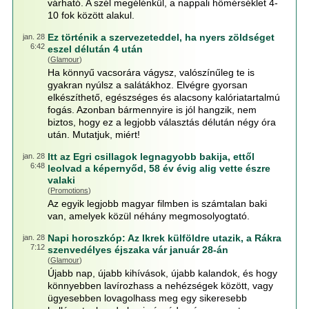
várható. A szél megélénkül, a nappali hőmérséklet 4-
10 fok között alakul.
Ez történik a szervezeteddel, ha nyers zöldséget
jan. 28
6:42
eszel délután 4 után
(
Glamour
)
Ha könnyű vacsorára vágysz, valószínűleg te is
gyakran nyúlsz a salátákhoz. Elvégre gyorsan
elkészíthető, egészséges és alacsony kalóriatartalmú
fogás. Azonban bármennyire is jól hangzik, nem
biztos, hogy ez a legjobb választás délután négy óra
után. Mutatjuk, miért!
Itt az Egri csillagok legnagyobb bakija, ettől
jan. 28
6:48
leolvad a képernyőd, 58 év évig alig vette észre
valaki
(
Promotions
)
Az egyik legjobb magyar filmben is számtalan baki
van, amelyek közül néhány megmosolyogtató.
Napi horoszkóp: Az Ikrek külföldre utazik, a Rákra
jan. 28
7:12
szenvedélyes éjszaka vár január 28-án
(
Glamour
)
Újabb nap, újabb kihívások, újabb kalandok, és hogy
könnyebben lavírozhass a nehézségek között, vagy
ügyesebben lovagolhass meg egy sikeresebb