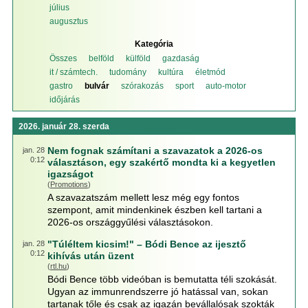
július
augusztus
Kategória
Összes
belföld
külföld
gazdaság
it / számtech.
tudomány
kultúra
életmód
gastro
bulvár
szórakozás
sport
auto-motor
időjárás
2026. január 28. szerda
Nem fognak számítani a szavazatok a 2026-os
jan. 28
0:12
választáson, egy szakértő mondta ki a kegyetlen
igazságot
(
Promotions
)
A szavazatszám mellett lesz még egy fontos
szempont, amit mindenkinek észben kell tartani a
2026-os országgyűlési választásokon.
"Túléltem kicsim!" – Bódi Bence az ijesztő
jan. 28
0:12
kihívás után üzent
(
rtl.hu
)
Bódi Bence több videóban is bemutatta téli szokását.
Ugyan az immunrendszerre jó hatással van, sokan
tartanak tőle és csak az igazán bevállalósak szokták