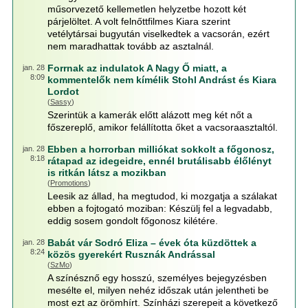
műsorvezető kellemetlen helyzetbe hozott két
párjelöltet. A volt felnőttfilmes Kiara szerint
vetélytársai bugyután viselkedtek a vacsorán, ezért
nem maradhattak tovább az asztalnál.
Forrnak az indulatok A Nagy Ő miatt, a
jan. 28
8:09
kommentelők nem kímélik Stohl Andrást és Kiara
Lordot
(
Sassy
)
Szerintük a kamerák előtt alázott meg két nőt a
főszereplő, amikor felállította őket a vacsoraasztaltól.
Ebben a horrorban milliókat sokkolt a főgonosz,
jan. 28
8:18
rátapad az idegeidre, ennél brutálisabb élőlényt
is ritkán látsz a mozikban
(
Promotions
)
Leesik az állad, ha megtudod, ki mozgatja a szálakat
ebben a fojtogató moziban: Készülj fel a legvadabb,
eddig sosem gondolt főgonosz kilétére.
Babát vár Sodró Eliza – évek óta küzdöttek a
jan. 28
8:24
közös gyerekért Rusznák Andrással
(
SzMo
)
A színésznő egy hosszú, személyes bejegyzésben
mesélte el, milyen nehéz időszak után jelentheti be
most ezt az örömhírt. Színházi szerepeit a következő