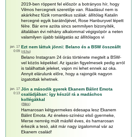
2019-ben röppent fel először a botrányos hír, hogy
Vilmos hercegnek szeretője van. Ráadásul nem is
akárkihez fűzik romantikus szálak: állítólag Katalin
hercegné egyik barátnőjével, Rose Hanburyvel lépett
félre. Bár erre azóta sincs semmilyen bizonyíték,
általában évi néhány alkalommal végigsöpör a neten
valamilyen újabb találgatás az állítólagos vi
Ezt nem láttuk jönni: Belano és a BSW összeállt
jan. 17
0:09
(
rtl.hu
)
Belano Instagram 24 órás története megtelt a BSW-
vel közös képekkel. Az igazán figyelmesek pedig arról
is találhattak jeleket, vajon mi lehet ennek az oka.
Annyit elárulunk előre, hogy a rajongók nagyon
izgatottak lehetnek.
Jön a második gyerek Ekanem Bálint Emota
jan. 17
0:13
családjában: így készül rá a madáchos
kollégákkal
(
Blikk
)
Hamarosan kétgyermekes édesapa lesz Ekanem
Bálint Emota. Az énekes-színész első gyermeke,
Merse nemrég múlt másfél éves, és hamarosan
érkezik a tesó, akit már nagy izgalommal vár az
Ekanem család!