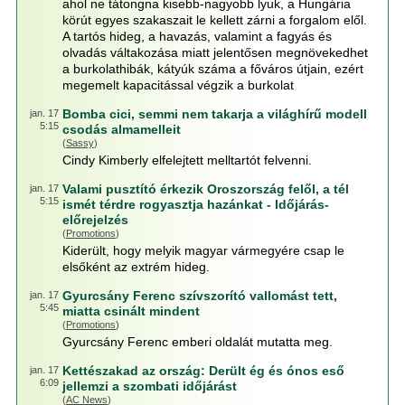
ahol ne tátongna kisebb-nagyobb lyuk, a Hungária
körút egyes szakaszait le kellett zárni a forgalom elől.
A tartós hideg, a havazás, valamint a fagyás és
olvadás váltakozása miatt jelentősen megnövekedhet
a burkolathibák, kátyúk száma a főváros útjain, ezért
megemelt kapacitással végzik a burkolat
Bomba cici, semmi nem takarja a világhírű modell
jan. 17
5:15
csodás almamelleit
(
Sassy
)
Cindy Kimberly elfelejtett melltartót felvenni.
Valami pusztító érkezik Oroszország felől, a tél
jan. 17
5:15
ismét térdre rogyasztja hazánkat - Időjárás-
előrejelzés
(
Promotions
)
Kiderült, hogy melyik magyar vármegyére csap le
elsőként az extrém hideg.
Gyurcsány Ferenc szívszorító vallomást tett,
jan. 17
5:45
miatta csinált mindent
(
Promotions
)
Gyurcsány Ferenc emberi oldalát mutatta meg.
Kettészakad az ország: Derült ég és ónos eső
jan. 17
6:09
jellemzi a szombati időjárást
(
AC News
)