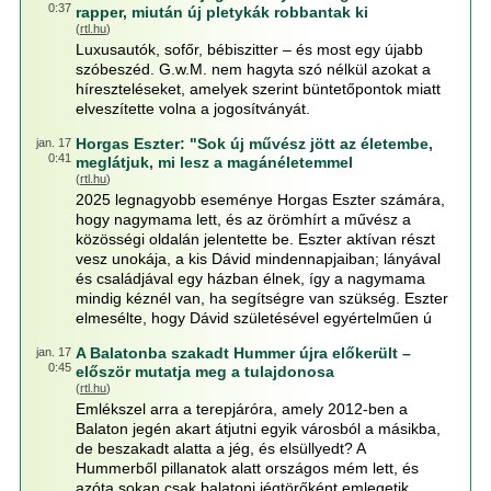
0:37
rapper, miután új pletykák robbantak ki
(
rtl.hu
)
Luxusautók, sofőr, bébiszitter – és most egy újabb
szóbeszéd. G.w.M. nem hagyta szó nélkül azokat a
híreszteléseket, amelyek szerint büntetőpontok miatt
elveszítette volna a jogosítványát.
Horgas Eszter: "Sok új művész jött az életembe,
jan. 17
0:41
meglátjuk, mi lesz a magánéletemmel
(
rtl.hu
)
2025 legnagyobb eseménye Horgas Eszter számára,
hogy nagymama lett, és az örömhírt a művész a
közösségi oldalán jelentette be. Eszter aktívan részt
vesz unokája, a kis Dávid mindennapjaiban; lányával
és családjával egy házban élnek, így a nagymama
mindig kéznél van, ha segítségre van szükség. Eszter
elmesélte, hogy Dávid születésével egyértelműen ú
A Balatonba szakadt Hummer újra előkerült –
jan. 17
0:45
először mutatja meg a tulajdonosa
(
rtl.hu
)
Emlékszel arra a terepjáróra, amely 2012-ben a
Balaton jegén akart átjutni egyik városból a másikba,
de beszakadt alatta a jég, és elsüllyedt? A
Hummerből pillanatok alatt országos mém lett, és
azóta sokan csak balatoni jégtörőként emlegetik.