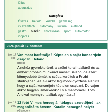
július
augusztus
Kategória
Összes
belföld
külföld
gazdaság
it / számtech.
tudomány
kultúra
életmód
gastro
bulvár
szórakozás
sport
auto-motor
időjárás
2026. január 17. szombat
Van most barátnője? Képtelen a saját koncertjein
jan. 17
0:09
csajozni Belano
(
Blikk
)
A nehéz gyerekkoráról, a szülei korai haláláról és az
embert próbáló munkáiról mesélt Belano, de azért
könnyedebb témák is szóba kerültek a Frizbi
stúdiójában. Az X-Faktor legutóbbi győztese elárulta,
hogy a saját koncertjein képtelen csajozni. De vajon
akkor hogyan ismerkedik? És a mentorával, Tóth
Andival mennyire találtak egymásra?
12 fotó Vilmos herceg állítólagos szeretőjéről, aki
jan. 17
0:09
megpróbálta átvenni Katalin hercegné helyét
(
Glamour
)