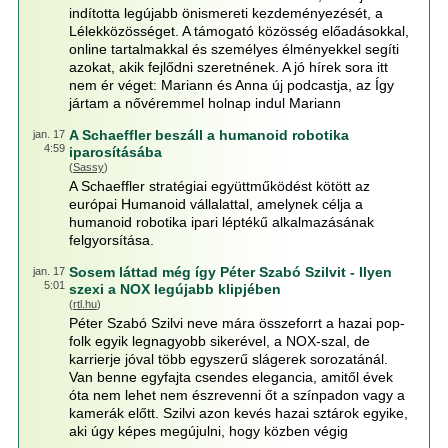
indította legújabb önismereti kezdeményezését, a
Lélekközösséget. A támogató közösség előadásokkal,
online tartalmakkal és személyes élményekkel segíti
azokat, akik fejlődni szeretnének. A jó hírek sora itt
nem ér véget: Mariann és Anna új podcastja, az Így
jártam a nővéremmel holnap indul Mariann
A Schaeffler beszáll a humanoid robotika
jan. 17
4:59
iparosításába
(
Sassy
)
A Schaeffler stratégiai együttműködést kötött az
európai Humanoid vállalattal, amelynek célja a
humanoid robotika ipari léptékű alkalmazásának
felgyorsítása.
Sosem láttad még így Péter Szabó Szilvit - Ilyen
jan. 17
5:01
szexi a NOX legújabb klipjében
(
rtl.hu
)
Péter Szabó Szilvi neve mára összeforrt a hazai pop-
folk egyik legnagyobb sikerével, a NOX-szal, de
karrierje jóval több egyszerű slágerek sorozatánál.
Van benne egyfajta csendes elegancia, amitől évek
óta nem lehet nem észrevenni őt a színpadon vagy a
kamerák előtt. Szilvi azon kevés hazai sztárok egyike,
aki úgy képes megújulni, hogy közben végig