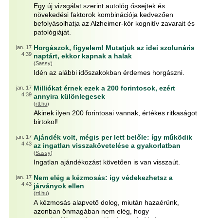
Egy új vizsgálat szerint autológ őssejtek és
növekedési faktorok kombinációja kedvezően
befolyásolhatja az Alzheimer-kór kognitív zavarait és
patológiáját.
Horgászok, figyelem! Mutatjuk az idei szolunáris
jan. 17
4:39
naptárt, ekkor kapnak a halak
(
Sassy
)
Idén az alábbi időszakokban érdemes horgászni.
Milliókat érnek ezek a 200 forintosok, ezért
jan. 17
4:39
annyira különlegesek
(
rtl.hu
)
Akinek ilyen 200 forintosai vannak, értékes ritkaságot
birtokol!
Ajándék volt, mégis per lett belőle: így működik
jan. 17
4:43
az ingatlan visszakövetelése a gyakorlatban
(
Sassy
)
Ingatlan ajándékozást követően is van visszaút.
Nem elég a kézmosás: így védekezhetsz a
jan. 17
4:43
járványok ellen
(
rtl.hu
)
A kézmosás alapvető dolog, miután hazaérünk,
azonban önmagában nem elég, hogy