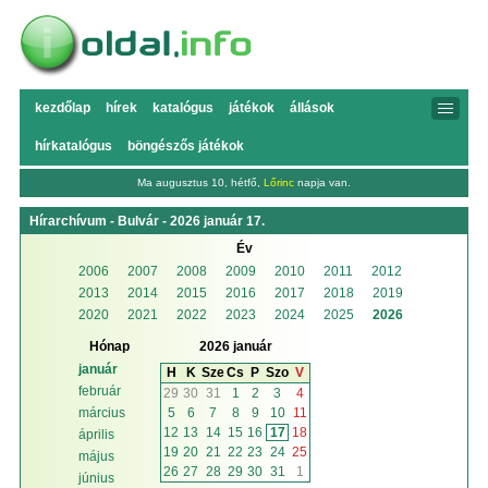
kezdőlap
hírek
katalógus
játékok
állások
hírkatalógus
böngészős játékok
Ma augusztus 10, hétfő,
Lőrinc
napja van.
Hírarchívum - Bulvár - 2026 január 17.
Év
2006
2007
2008
2009
2010
2011
2012
2013
2014
2015
2016
2017
2018
2019
2020
2021
2022
2023
2024
2025
2026
Hónap
2026 január
január
H
K
Sze
Cs
P
Szo
V
február
29
30
31
1
2
3
4
5
6
7
8
9
10
11
március
12
13
14
15
16
17
18
április
19
20
21
22
23
24
25
május
26
27
28
29
30
31
1
június