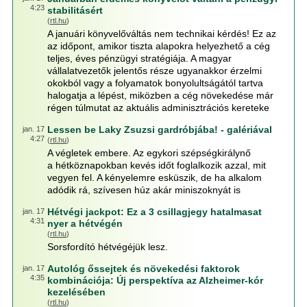
4:23
stabilitásért
(
rtl.hu
)
A januári könyvelőváltás nem technikai kérdés! Ez az
az időpont, amikor tiszta alapokra helyezhető a cég
teljes, éves pénzügyi stratégiája. A magyar
vállalatvezetők jelentős része ugyanakkor érzelmi
okokból vagy a folyamatok bonyolultságától tartva
halogatja a lépést, miközben a cég növekedése már
régen túlmutat az aktuális adminisztrációs kereteke
Lessen be Laky Zsuzsi gardróbjába! - galériával
jan. 17
4:27
(
rtl.hu
)
A végletek embere. Az egykori szépségkirálynő
a hétköznapokban kevés időt foglalkozik azzal, mit
vegyen fel. A kényelemre esküszik, de ha alkalom
adódik rá, szívesen húz akár miniszoknyát is
Hétvégi jackpot: Ez a 3 csillagjegy hatalmasat
jan. 17
4:31
nyer a hétvégén
(
rtl.hu
)
Sorsfordító hétvégéjük lesz.
Autológ őssejtek és növekedési faktorok
jan. 17
4:35
kombinációja: Új perspektíva az Alzheimer-kór
kezelésében
(
rtl.hu
)