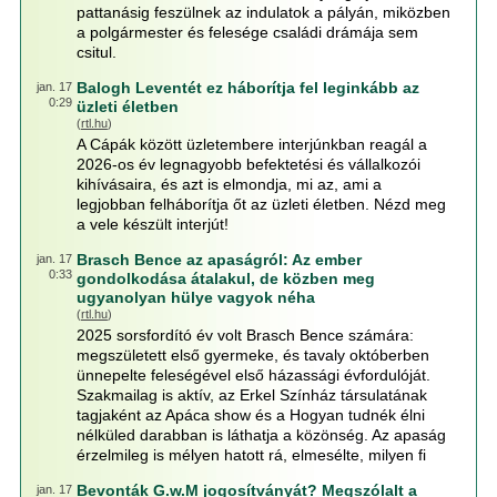
pattanásig feszülnek az indulatok a pályán, miközben
a polgármester és felesége családi drámája sem
csitul.
Balogh Leventét ez háborítja fel leginkább az
jan. 17
0:29
üzleti életben
(
rtl.hu
)
A Cápák között üzletembere interjúnkban reagál a
2026-os év legnagyobb befektetési és vállalkozói
kihívásaira, és azt is elmondja, mi az, ami a
legjobban felháborítja őt az üzleti életben. Nézd meg
a vele készült interjút!
Brasch Bence az apaságról: Az ember
jan. 17
0:33
gondolkodása átalakul, de közben meg
ugyanolyan hülye vagyok néha
(
rtl.hu
)
2025 sorsfordító év volt Brasch Bence számára:
megszületett első gyermeke, és tavaly októberben
ünnepelte feleségével első házassági évfordulóját.
Szakmailag is aktív, az Erkel Színház társulatának
tagjaként az Apáca show és a Hogyan tudnék élni
nélküled darabban is láthatja a közönség. Az apaság
érzelmileg is mélyen hatott rá, elmesélte, milyen fi
Bevonták G.w.M jogosítványát? Megszólalt a
jan. 17