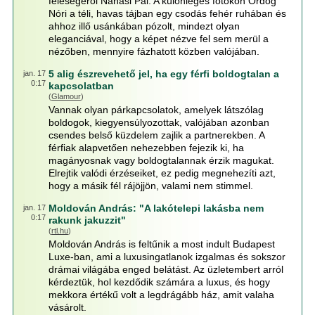
feleségéről Nánási Pál. A különleges fotókon Ördög
Nóri a téli, havas tájban egy csodás fehér ruhában és
ahhoz illő usánkában pózolt, mindezt olyan
eleganciával, hogy a képet nézve fel sem merül a
nézőben, mennyire fázhatott közben valójában.
5 alig észrevehető jel, ha egy férfi boldogtalan a
jan. 17
0:17
kapcsolatban
(
Glamour
)
Vannak olyan párkapcsolatok, amelyek látszólag
boldogok, kiegyensúlyozottak, valójában azonban
csendes belső küzdelem zajlik a partnerekben. A
férfiak alapvetően nehezebben fejezik ki, ha
magányosnak vagy boldogtalannak érzik magukat.
Elrejtik valódi érzéseiket, ez pedig megnehezíti azt,
hogy a másik fél rájöjjön, valami nem stimmel.
Moldován András: "A lakótelepi lakásba nem
jan. 17
0:17
rakunk jakuzzit"
(
rtl.hu
)
Moldován András is feltűnik a most indult Budapest
Luxe-ban, ami a luxusingatlanok izgalmas és sokszor
drámai világába enged belátást. Az üzletembert arról
kérdeztük, hol kezdődik számára a luxus, és hogy
mekkora értékű volt a legdrágább ház, amit valaha
vásárolt.