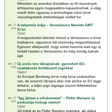
Miközben az amerikai tőzsdéken az AI-részvények
árfolyamai egyre magasabbra kapaszkodnak, a világ
másik felén ugyanaz a technológiai sztori jóval
visszafogottabb értékeltségek mellett fut.
A selyemút órája – Venezianico Nereide GMT
jan. 17
4:51
Xi’an
(
rtl.hu
)
A megszokottól eltérően készül a Venezianico a kínai
holdújévre, egyszerre két közönség megszólításával.
Egészen elképesztő, hogy szinte havonta kiad egy új
limitált kiadást a Venezianico és még mindig tudnak
újat
Új uniós terv Ukrajnának: gyorsított EU-
jan. 17
4:55
csatlakozás korlátozott jogokkal
(
Sassy
)
Az Európai Bizottság terve még korai szakaszban
van, de eszerint Ukrajna akár már jövőre az EU tagja
lehetne, a teljes jogú tagsága viszont feltételekhez
lenne kötve.
"Így jártam a nővéremmel" – Peller Mariann új
jan. 17
4:57
podcastja holnap startol!
(
rtl.hu
)
Jól indult az év Peller Mariann számára, aki útjára