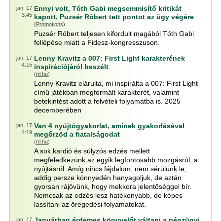
Ennyi volt, Tóth Gabi megsemmisítő kritikát
jan. 17
3:45
kapott, Puzsér Róbert tett pontot az ügy végére
(
Promotions
)
Puzsér Róbert teljesen kifordult magából Tóth Gabi
fellépése miatt a Fidesz-kongresszuson.
Lenny Kravitz a 007: First Light karakterének
jan. 17
4:15
inspirációjáról beszélt
(
rtl.hu
)
Lenny Kravitz elárulta, mi inspirálta a 007: First Light
című játékban megformált karakterét, valamint
betekintést adott a felvételi folyamatba is. 2025
decemberében
Van 4 nyújtógyakorlat, aminek gyakorlásával
jan. 17
4:19
megőrzöd a fiatalságodat
(
rtl.hu
)
A sok kardió és súlyzós edzés mellett
megfeledkezünk az egyik legfontosabb mozgásról, a
nyújtásról. Amíg nincs fájdalom, nem sérülünk le,
addig persze könnyedén hanyagoljuk, de aztán
gyorsan rájövünk, hogy mekkora jelentőséggel bír.
Nemcsak az edzés lesz hatékonyabb, de képes
lassítani az öregedési folyamatokat.
Januárban érdemes könyvelőt váltani a pénzügyi
jan. 17