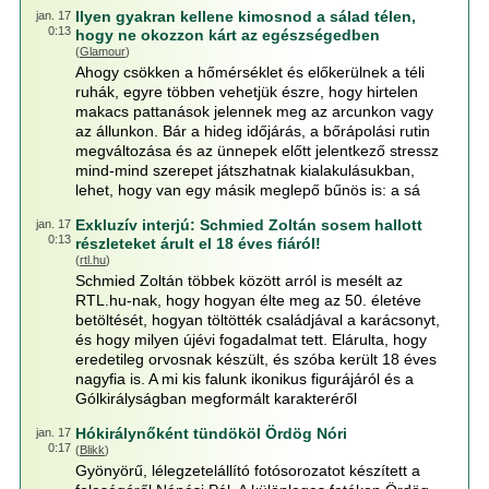
Ilyen gyakran kellene kimosnod a sálad télen,
jan. 17
0:13
hogy ne okozzon kárt az egészségedben
(
Glamour
)
Ahogy csökken a hőmérséklet és előkerülnek a téli
ruhák, egyre többen vehetjük észre, hogy hirtelen
makacs pattanások jelennek meg az arcunkon vagy
az állunkon. Bár a hideg időjárás, a bőrápolási rutin
megváltozása és az ünnepek előtt jelentkező stressz
mind-mind szerepet játszhatnak kialakulásukban,
lehet, hogy van egy másik meglepő bűnös is: a sá
Exkluzív interjú: Schmied Zoltán sosem hallott
jan. 17
0:13
részleteket árult el 18 éves fiáról!
(
rtl.hu
)
Schmied Zoltán többek között arról is mesélt az
RTL.hu-nak, hogy hogyan élte meg az 50. életéve
betöltését, hogyan töltötték családjával a karácsonyt,
és hogy milyen újévi fogadalmat tett. Elárulta, hogy
eredetileg orvosnak készült, és szóba került 18 éves
nagyfia is. A mi kis falunk ikonikus figurájáról és a
Gólkirályságban megformált karakteréről
Hókirálynőként tündököl Ördög Nóri
jan. 17
0:17
(
Blikk
)
Gyönyörű, lélegzetelállító fotósorozatot készített a