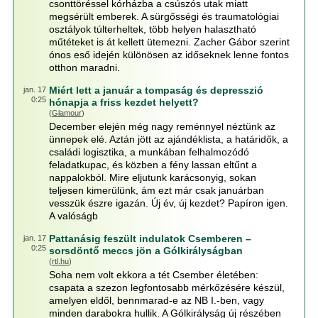
csonttöréssel kórházba a csúszós utak miatt
megsérült emberek. A sürgősségi és traumatológiai
osztályok túlterheltek, több helyen halasztható
műtéteket is át kellett ütemezni. Zacher Gábor szerint
ónos eső idején különösen az időseknek lenne fontos
otthon maradni.
Miért lett a január a tompaság és depresszió
jan. 17
0:25
hónapja a friss kezdet helyett?
(
Glamour
)
December elején még nagy reménnyel néztünk az
ünnepek elé. Aztán jött az ajándéklista, a határidők, a
családi logisztika, a munkában felhalmozódó
feladatkupac, és közben a fény lassan eltűnt a
nappalokból. Mire eljutunk karácsonyig, sokan
teljesen kimerülünk, ám ezt már csak januárban
vesszük észre igazán. Új év, új kezdet? Papíron igen.
A valóságb
Pattanásig feszült indulatok Csemberen –
jan. 17
0:25
sorsdöntő meccs jön a Gólkirályságban
(
rtl.hu
)
Soha nem volt ekkora a tét Csember életében:
csapata a szezon legfontosabb mérkőzésére készül,
amelyen eldől, bennmarad-e az NB I.-ben, vagy
minden darabokra hullik. A Gólkirályság új részében