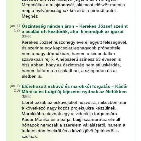
Megtaláltuk a tulajdonosát, aki most először mutatja
meg a nyilvánosságnak közelről a hírhedt autót.
Megnéz
Őszinteség minden áron – Kerekes József szerint
jan. 17
1:27
a család ott kezdődik, ahol kimondjuk az igazat
(
Blikk
)
Kerekes József huszonegy éve él együtt feleségével,
és szerinte egy kapcsolat legnagyobb próbatétele
nem a nagy drámákban, hanem a kimondatlan
szavakban rejlik. A népszerű színész 63 évesen is
hisz abban, hogy az őszinteség nem stíluskérdés,
hanem létforma a családban, a színpadon és az
életben is.
Előrehozott esküvő és marokkói forgatás – Kádár
jan. 17
2:09
Mónika és Luigi új fejezetet nyitnak az életükben
(
Blikk
)
Előrehozzák az esküvőjüket húsvétra, miközben már
a következő nagy közös projektjükre készülnek,
Marokkóba utaznak egy új videóklip forgatására.
Kádár Mónika és a párja, Luigi számára az elmúlt
hónapok nemcsak a szerelem vállalásáról, hanem a
tudatos döntésekről és a közös jövő építéséről is
szólnak.