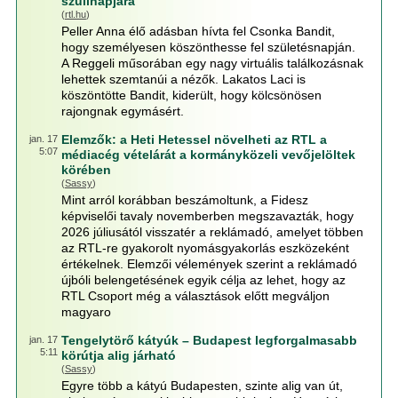
szülinapjára
(
rtl.hu
)
Peller Anna élő adásban hívta fel Csonka Bandit,
hogy személyesen köszönthesse fel születésnapján.
A Reggeli műsorában egy nagy virtuális találkozásnak
lehettek szemtanúi a nézők. Lakatos Laci is
köszöntötte Bandit, kiderült, hogy kölcsönösen
rajongnak egymásért.
Elemzők: a Heti Hetessel növelheti az RTL a
jan. 17
5:07
médiacég vételárát a kormányközeli vevőjelöltek
körében
(
Sassy
)
Mint arról korábban beszámoltunk, a Fidesz
képviselői tavaly novemberben megszavazták, hogy
2026 júliusától visszatér a reklámadó, amelyet többen
az RTL-re gyakorolt nyomásgyakorlás eszközeként
értékelnek. Elemzői vélemények szerint a reklámadó
újbóli belengetésének egyik célja az lehet, hogy az
RTL Csoport még a választások előtt megváljon
magyaro
Tengelytörő kátyúk – Budapest legforgalmasabb
jan. 17
5:11
körútja alig járható
(
Sassy
)
Egyre több a kátyú Budapesten, szinte alig van út,