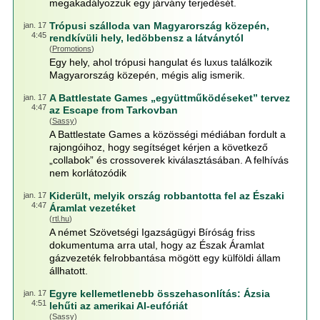
megakadályozzuk egy járvány terjedését.
Trópusi szálloda van Magyarország közepén,
jan. 17
4:45
rendkívüli hely, ledöbbensz a látványtól
(
Promotions
)
Egy hely, ahol trópusi hangulat és luxus találkozik
Magyarország közepén, mégis alig ismerik.
A Battlestate Games „együttműködéseket” tervez
jan. 17
4:47
az Escape from Tarkovban
(
Sassy
)
A Battlestate Games a közösségi médiában fordult a
rajongóihoz, hogy segítséget kérjen a következő
„collabok” és crossoverek kiválasztásában. A felhívás
nem korlátozódik
Kiderült, melyik ország robbantotta fel az Északi
jan. 17
4:47
Áramlat vezetéket
(
rtl.hu
)
A német Szövetségi Igazságügyi Bíróság friss
dokumentuma arra utal, hogy az Észak Áramlat
gázvezeték felrobbantása mögött egy külföldi állam
állhatott.
Egyre kellemetlenebb összehasonlítás: Ázsia
jan. 17
4:51
lehűti az amerikai AI-eufóriát
(
Sassy
)