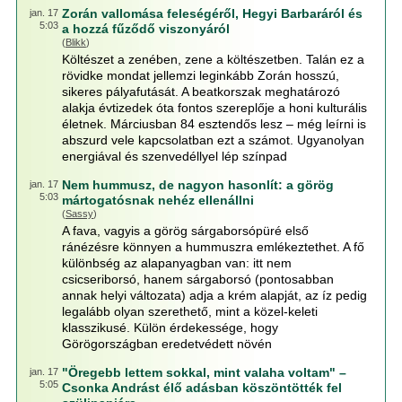
Zorán vallomása feleségéről, Hegyi Barbaráról és
jan. 17
5:03
a hozzá fűződő viszonyáról
(
Blikk
)
Költészet a zenében, zene a költészetben. Talán ez a
rövidke mondat jellemzi leginkább Zorán hosszú,
sikeres pályafutását. A beatkorszak meghatározó
alakja évtizedek óta fontos szereplője a honi kulturális
életnek. Márciusban 84 esztendős lesz – még leírni is
abszurd vele kapcsolatban ezt a számot. Ugyanolyan
energiával és szenvedéllyel lép színpad
Nem hummusz, de nagyon hasonlít: a görög
jan. 17
5:03
mártogatósnak nehéz ellenállni
(
Sassy
)
A fava, vagyis a görög sárgaborsópüré első
ránézésre könnyen a hummuszra emlékeztethet. A fő
különbség az alapanyagban van: itt nem
csicseriborsó, hanem sárgaborsó (pontosabban
annak helyi változata) adja a krém alapját, az íz pedig
legalább olyan szerethető, mint a közel-keleti
klasszikusé. Külön érdekessége, hogy
Görögországban eredetvédett növén
"Öregebb lettem sokkal, mint valaha voltam" –
jan. 17
5:05
Csonka Andrást élő adásban köszöntötték fel