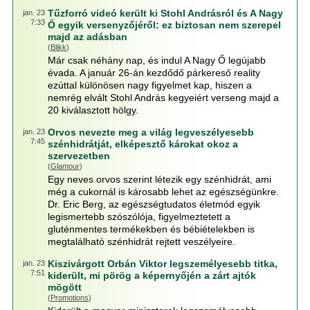
Tűzforró videó került ki Stohl Andrásról és A Nagy
jan. 23
7:33
Ő egyik versenyzőjéről: ez biztosan nem szerepel
majd az adásban
(
Blikk
)
Már csak néhány nap, és indul A Nagy Ő legújabb
évada. A január 26-án kezdődő párkereső reality
ezúttal különösen nagy figyelmet kap, hiszen a
nemrég elvált Stohl András kegyeiért verseng majd a
20 kiválasztott hölgy.
Orvos nevezte meg a világ legveszélyesebb
jan. 23
7:45
szénhidrátját, elképesztő károkat okoz a
szervezetben
(
Glamour
)
Egy neves orvos szerint létezik egy szénhidrát, ami
még a cukornál is károsabb lehet az egészségünkre.
Dr. Eric Berg, az egészségtudatos életmód egyik
legismertebb szószólója, figyelmeztetett a
gluténmentes termékekben és bébiételekben is
megtalálható szénhidrát rejtett veszélyeire.
Kiszivárgott Orbán Viktor legszemélyesebb titka,
jan. 23
7:51
kiderült, mi pörög a képernyőjén a zárt ajtók
mögött
(
Promotions
)