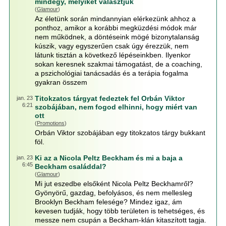
mindegy, melyiket választjuk
(
Glamour
)
Az életünk során mindannyian elérkezünk ahhoz a
ponthoz, amikor a korábbi megküzdési módok már
nem működnek, a döntéseink mögé bizonytalanság
kúszik, vagy egyszerűen csak úgy érezzük, nem
látunk tisztán a következő lépéseinkben. Ilyenkor
sokan keresnek szakmai támogatást, de a coaching,
a pszichológiai tanácsadás és a terápia fogalma
gyakran összem
Titokzatos tárgyat fedeztek fel Orbán Viktor
jan. 23
6:21
szobájában, nem fogod elhinni, hogy miért van
ott
(
Promotions
)
Orbán Viktor szobájában egy titokzatos tárgy bukkant
föl.
Ki az a Nicola Peltz Beckham és mi a baja a
jan. 23
6:45
Beckham családdal?
(
Glamour
)
Mi jut eszedbe elsőként Nicola Peltz Beckhamről?
Gyönyörű, gazdag, befolyásos, és nem mellesleg
Brooklyn Beckham felesége? Mindez igaz, ám
kevesen tudják, hogy több területen is tehetséges, és
messze nem csupán a Beckham-klán kitaszított tagja.