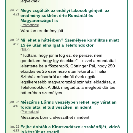
jegyeknek.
Megvizsgálták az erdélyi lakosok génjeit, az
jan. 23
4:21
eredmény sokként érte Romániát és
Magyarországot is
(
Promotions
)
Váratlan eredmény jött.
Mi lehet a háttérben? Személyes konfliktus miatt
jan. 23
4:33
15 év után elhallgat a Telefondoktor
(
Blikk
)
"Tudtam, hogy jönni fog ez, de persze, nem
gondoltam, hogy így és ekkor" – ezzel a mondattal
jelentette be a főszereplő, Göttinger Pál, hogy 250
előadás és 25 ezer néző után lekerül a Thália
Színház műsoráról az elmúlt évek egyik
legsikeresebb magyarországi színházi előadása, a
Telefondoktor. A Blikk megtudta: a meglepő döntés
hátterében személyes
Mészáros Lőrinc veszélyben lehet, egy váratlan
jan. 23
4:45
fordulattal el tud veszíteni mindent
(
Promotions
)
Mészáros Lőrinc elveszíthet mindent.
Fejbe dobták a Kincsvadászok szakértőjét, videó
jan. 23
4:57
is készült az esetről