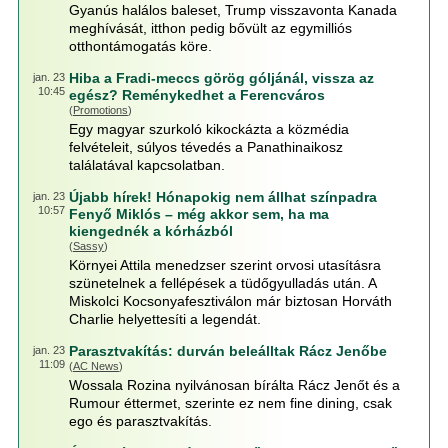
Gyanús halálos baleset, Trump visszavonta Kanada
meghívását, itthon pedig bővült az egymilliós
otthontámogatás köre.
Hiba a Fradi-meccs görög góljánál, vissza az
jan. 23
10:45
egész? Reménykedhet a Ferencváros
(
Promotions
)
Egy magyar szurkoló kikockázta a közmédia
felvételeit, súlyos tévedés a Panathinaikosz
találatával kapcsolatban.
Újabb hírek! Hónapokig nem állhat színpadra
jan. 23
10:57
Fenyő Miklós – még akkor sem, ha ma
kiengednék a kórházból
(
Sassy
)
Környei Attila menedzser szerint orvosi utasításra
szünetelnek a fellépések a tüdőgyulladás után. A
Miskolci Kocsonyafesztiválon már biztosan Horváth
Charlie helyettesíti a legendát.
Parasztvakítás: durván beleálltak Rácz Jenőbe
jan. 23
11:09
(
AC News
)
Wossala Rozina nyilvánosan bírálta Rácz Jenőt és a
Rumour éttermet, szerinte ez nem fine dining, csak
ego és parasztvakítás.