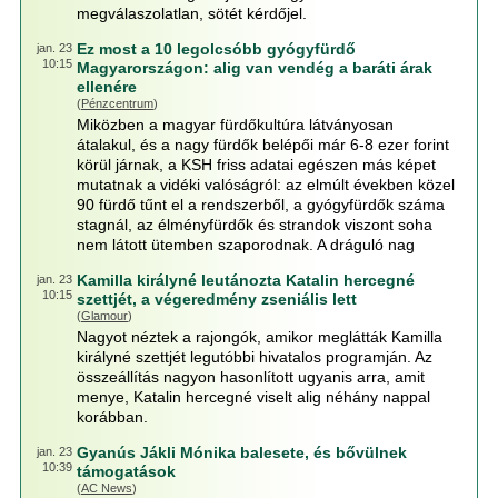
megválaszolatlan, sötét kérdőjel.
Ez most a 10 legolcsóbb gyógyfürdő
jan. 23
10:15
Magyarországon: alig van vendég a baráti árak
ellenére
(
Pénzcentrum
)
Miközben a magyar fürdőkultúra látványosan
átalakul, és a nagy fürdők belépői már 6-8 ezer forint
körül járnak, a KSH friss adatai egészen más képet
mutatnak a vidéki valóságról: az elmúlt években közel
90 fürdő tűnt el a rendszerből, a gyógyfürdők száma
stagnál, az élményfürdők és strandok viszont soha
nem látott ütemben szaporodnak. A dráguló nag
Kamilla királyné leutánozta Katalin hercegné
jan. 23
10:15
szettjét, a végeredmény zseniális lett
(
Glamour
)
Nagyot néztek a rajongók, amikor meglátták Kamilla
királyné szettjét legutóbbi hivatalos programján. Az
összeállítás nagyon hasonlított ugyanis arra, amit
menye, Katalin hercegné viselt alig néhány nappal
korábban.
Gyanús Jákli Mónika balesete, és bővülnek
jan. 23
10:39
támogatások
(
AC News
)