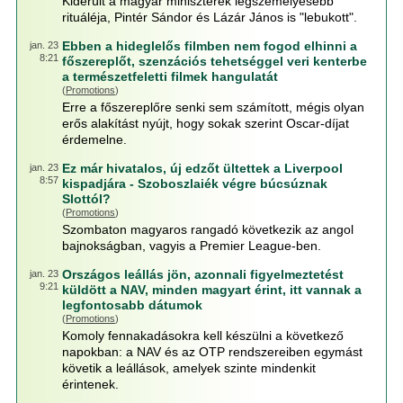
Kiderült a magyar miniszterek legszemélyesebb
rituáléja, Pintér Sándor és Lázár János is "lebukott".
Ebben a hideglelős filmben nem fogod elhinni a
jan. 23
8:21
főszereplőt, szenzációs tehetséggel veri kenterbe
a természetfeletti filmek hangulatát
(
Promotions
)
Erre a főszereplőre senki sem számított, mégis olyan
erős alakítást nyújt, hogy sokak szerint Oscar-díjat
érdemelne.
Ez már hivatalos, új edzőt ültettek a Liverpool
jan. 23
8:57
kispadjára - Szoboszlaiék végre búcsúznak
Slottól?
(
Promotions
)
Szombaton magyaros rangadó következik az angol
bajnokságban, vagyis a Premier League-ben.
Országos leállás jön, azonnali figyelmeztetést
jan. 23
9:21
küldött a NAV, minden magyart érint, itt vannak a
legfontosabb dátumok
(
Promotions
)
Komoly fennakadásokra kell készülni a következő
napokban: a NAV és az OTP rendszereiben egymást
követik a leállások, amelyek szinte mindenkit
érintenek.