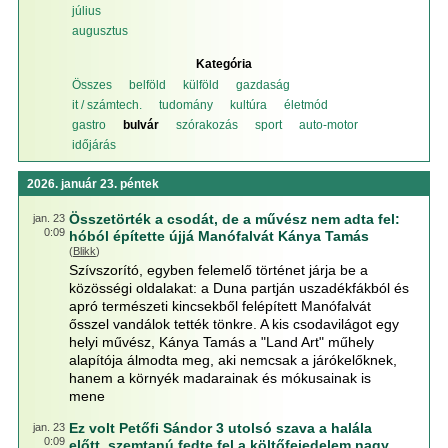
július
augusztus
Kategória
Összes
belföld
külföld
gazdaság
it / számtech.
tudomány
kultúra
életmód
gastro
bulvár
szórakozás
sport
auto-motor
időjárás
2026. január 23. péntek
Összetörték a csodát, de a művész nem adta fel:
jan. 23
0:09
hóból építette újjá Manófalvát Kánya Tamás
(
Blikk
)
Szívszorító, egyben felemelő történet járja be a
közösségi oldalakat: a Duna partján uszadékfákból és
apró természeti kincsekből felépített Manófalvát
ősszel vandálok tették tönkre. A kis csodavilágot egy
helyi művész, Kánya Tamás a "Land Art" műhely
alapítója álmodta meg, aki nemcsak a járókelőknek,
hanem a környék madarainak és mókusainak is
mene
Ez volt Petőfi Sándor 3 utolsó szava a halála
jan. 23
0:09
előtt, szemtanú fedte fel a költőfejedelem nagy