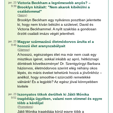
Victoria Beckham a legrémesebb anyós? –
jan. 23
9:39
Brooklyn kitálalt: "Nem akarok kibékülni a
családommal"
(
Sassy
)
Brooklyn Beckham egy nyilvános posztban jelentette
ki, hogy nem kíván békülni a szüleivel, David és
Victoria Beckhammel. A nyílt szakítás a gondosan
őrzött családi imázs végét jelentheti.
Magyar származású életmódorvos árulta el a
jan. 23
9:45
hosszú élet aranyszabályait
(
Glamour
)
A hosszú, egészséges élet ma már nem csak egy
misztikus ígéret, sokkal inkább az apró, hétköznapi
döntések következménye! Dr. Szentgyörgyi Barbara
háziorvos, életmódorvos szerint elég néhány okos
lépés, és máris éveket tehetünk hozzá a jövőnkhöz –
anélkül, hogy smoothie-t szürcsölő remetékké
válnánk! És a legjobb? Az egész jóval könnyebben
kivitele
Iszonyatos titkok derültek ki Jákli Mónika
jan. 23
9:51
tragédiája ügyében, valami nem stimmel és egyre
több a kérdőjel
(
Promotions
)
Jákli Mónika tragédiája körül egyre több a