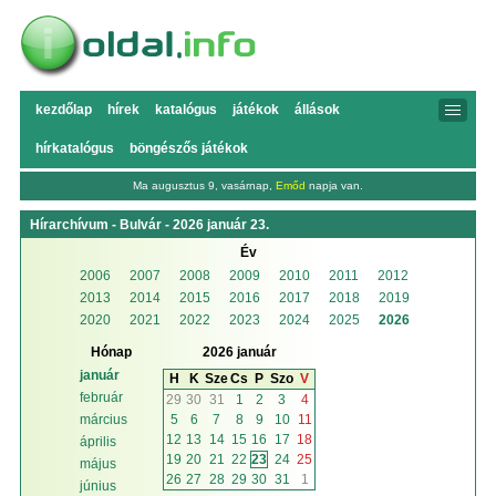
kezdőlap
hírek
katalógus
játékok
állások
hírkatalógus
böngészős játékok
Ma augusztus 9, vasárnap,
Emőd
napja van.
Hírarchívum - Bulvár - 2026 január 23.
Év
2006
2007
2008
2009
2010
2011
2012
2013
2014
2015
2016
2017
2018
2019
2020
2021
2022
2023
2024
2025
2026
Hónap
2026 január
január
H
K
Sze
Cs
P
Szo
V
február
29
30
31
1
2
3
4
5
6
7
8
9
10
11
március
12
13
14
15
16
17
18
április
19
20
21
22
23
24
25
május
26
27
28
29
30
31
1
június