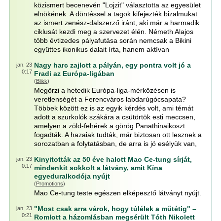
közismert becenevén "Lojzit" választotta az egyesület
elnökének. A döntéssel a tagok kifejezték bizalmukat
az ismert zenész-dalszerző iránt, aki már a harmadik
ciklusát kezdi meg a szervezet élén. Németh Alajos
több évtizedes pályafutása során nemcsak a Bikini
együttes ikonikus dalait írta, hanem aktívan
Nagy harc zajlott a pályán, egy pontra volt jó a
jan. 23
0:17
Fradi az Európa-ligában
(
Blikk
)
Megőrzi a hetedik Európa-liga-mérkőzésen is
veretlenségét a Ferencváros labdarúgócsapata?
Többek között ez is az egyik kérdés volt, ami témát
adott a szurkolók szákára a csütörtök esti meccsen,
amelyen a zöld-fehérek a görög Panathinaikoszt
fogadták. A hazaiak tudták, már biztosan ott lesznek a
sorozatban a folytatásban, de arra is jó esélyük van,
Kinyitották az 50 éve halott Mao Ce-tung sírját,
jan. 23
0:17
mindenkit sokkolt a látvány, amit Kína
egyeduralkodója nyújt
(
Promotions
)
Mao Ce-tung teste egészen elképesztő látványt nyújt.
"Most csak arra várok, hogy túlélek a műtétig" –
jan. 23
0:21
Romlott a házomlásban megsérült Tóth Nikolett