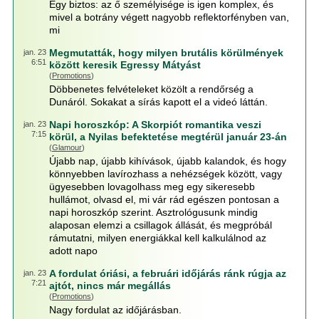
Egy biztos: az ő személyisége is igen komplex, és
mivel a botrány végett nagyobb reflektorfényben van,
mi
Megmutatták, hogy milyen brutális körülmények
jan. 23
6:51
között keresik Egressy Mátyást
(
Promotions
)
Döbbenetes felvételeket közölt a rendőrség a
Dunáról. Sokakat a sírás kapott el a videó láttán.
Napi horoszkóp: A Skorpiót romantika veszi
jan. 23
7:15
körül, a Nyilas befektetése megtérül január 23-án
(
Glamour
)
Újabb nap, újabb kihívások, újabb kalandok, és hogy
könnyebben lavírozhass a nehézségek között, vagy
ügyesebben lovagolhass meg egy sikeresebb
hullámot, olvasd el, mi vár rád egészen pontosan a
napi horoszkóp szerint. Asztrológusunk mindig
alaposan elemzi a csillagok állását, és megpróbál
rámutatni, milyen energiákkal kell kalkulálnod az
adott napo
A fordulat óriási, a februári időjárás ránk rúgja az
jan. 23
7:21
ajtót, nincs már megállás
(
Promotions
)
Nagy fordulat az időjárásban.