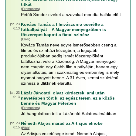
titkát
(
Promotions
)
Petőfi Sándor ezeket a szavakat mondta halála előtt.
Kovács Tamás a filmvászonra cserélte a
jan. 23
0:13
futballpályát – A Magyar menyegzőben is
főszerepet kapott a fiatal színész
(
Blikk
)
Kovács Tamás neve egyre ismerősebben cseng a
filmes és színházi közegben, a legújabb
produkciójában pedig ismét főszereplőként
találkozhat vele a közönség. A Magyar menyegző
nem csupán egy újabb film a pályáján, hanem egy
olyan alkotás, ami szakmailag és emberileg is mély
nyomot hagyott benne. A 31 éves, zentai születésű
színész a Blikknek elárulta
Lázár Jánostól olyat kérdeztek, ami után
jan. 23
0:13
nevetésben tört ki az egész terem, ez a közös
benne és Magyar Péterben
(
Promotions
)
Jó hangulatban telt a Lázárinfó Balatonalmádiban.
Németh Alajos marad az Artisjus elnöke
jan. 23
0:15
(
Blikk
)
Az Artisjus vezetősége ismét Németh Alajost,