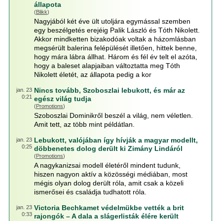
állapota
(
Blikk
)
Nagyjából két éve ült utoljára egymással szemben
egy beszélgetés erejéig Palik László és Tóth Nikolett.
Akkor mindketten bizakodóak voltak a házomlásban
megsérült balerina felépülését illetően, hittek benne,
hogy mára lábra állhat. Három és fél év telt el azóta,
hogy a baleset alapjaiban változtatta meg Tóth
Nikolett életét, az állapota pedig a kor
Nincs tovább, Szoboszlai lebukott, és már az
jan. 23
0:21
egész világ tudja
(
Promotions
)
Szoboszlai Dominikről beszél a világ, nem véletlen.
Amit tett, az több mint példátlan.
Lebukott, valójában így hívják a magyar modellt,
jan. 23
0:25
döbbenetes dolog derült ki Zimány Lindáról
(
Promotions
)
A nagykanizsai modell életéről mindent tudunk,
hiszen nagyon aktív a közösségi médiában, most
mégis olyan dolog derült róla, amit csak a közeli
ismerősei és családja tudhatott róla.
Victoria Bechkamet védelmükbe vették a brit
jan. 23
0:33
rajongók – A dala a slágerlisták élére került