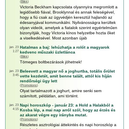
(
Blikk
)
Victoria Beckham kapcsolata olyannyira megromlott a
legidősebb fiával, Brooklynnal és annak feleségével,
hogy a fiú csak az ügyvédjén keresztül hajlandó az
édesanyjával kommunikálni. Nyilvánosságra kerültek
olyan videók, amelyek a fiatalok szerint egyértelműen
bizonyítják, hogy Victoria kínos helyzetbe hozta őket
a viselkedésével. Most azonban újab
Hatalmas a baj: lehúzhatja a rolót a magyarok
jan. 23
1:27
kedvenc műszaki üzletlánca
(
Blikk
)
Tömeges boltbezárások jöhetnek!
Beleevett a magyar nő a joghurtba, totális őrület
jan. 23
3:45
vette kezdetét, amit benne talált, attól kis híján
rendőrségi ügy lett
(
Promotions
)
Olyat tartalmazott a joghurt, amire senki sem
számított, példátlan, ami történt.
Napi horoszkóp - január 23: a Hold a Halakból a
jan. 23
4:15
Kosba lép, a mai nap arról szól, hogy az érzés és
az akarat végre egy irányba mutat.
(
Promotions
)
Részletes asztrológiai áttekintés és napi horoszkóp a