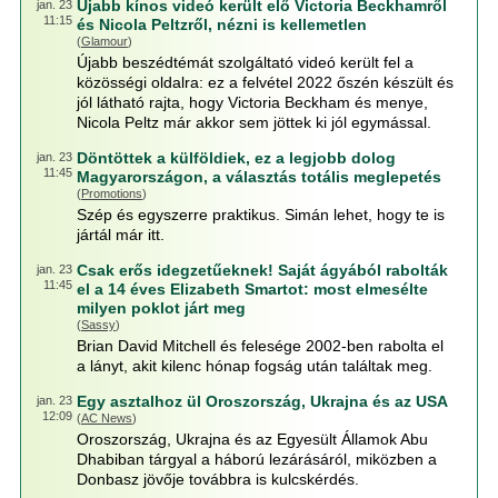
Újabb kínos videó került elő Victoria Beckhamről
jan. 23
11:15
és Nicola Peltzről, nézni is kellemetlen
(
Glamour
)
Újabb beszédtémát szolgáltató videó került fel a
közösségi oldalra: ez a felvétel 2022 őszén készült és
jól látható rajta, hogy Victoria Beckham és menye,
Nicola Peltz már akkor sem jöttek ki jól egymással.
Döntöttek a külföldiek, ez a legjobb dolog
jan. 23
11:45
Magyarországon, a választás totális meglepetés
(
Promotions
)
Szép és egyszerre praktikus. Simán lehet, hogy te is
jártál már itt.
Csak erős idegzetűeknek! Saját ágyából rabolták
jan. 23
11:45
el a 14 éves Elizabeth Smartot: most elmesélte
milyen poklot járt meg
(
Sassy
)
Brian David Mitchell és felesége 2002-ben rabolta el
a lányt, akit kilenc hónap fogság után találtak meg.
Egy asztalhoz ül Oroszország, Ukrajna és az USA
jan. 23
12:09
(
AC News
)
Oroszország, Ukrajna és az Egyesült Államok Abu
Dhabiban tárgyal a háború lezárásáról, miközben a
Donbasz jövője továbbra is kulcskérdés.