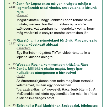
Jennifer Lopez extra mélyen kivágott ruhája a
jan. 23
12:15
legmerészebb utcai viselet, amit valaha is láttunk
rajta
(
Glamour
)
Megszokhattuk, hogy Jennifer Lopez rendre sokat
mutató, mélyen dekoltált ruhákban lép a vörös
szőnyegre. Azt azonban nem gondoltuk volna, hogy
még vásárolni is ennyire merész szettekben jár.
Riasztó, ami a németeknél történik, Magyarország
jan. 23
12:27
lehet a következő áldozat
(
Promotions
)
Egy Berlinben rögzített TikTok-videó rántotta le a
leplet a különös dologról.
Wossala Rozina kommentben kritizálta Rácz
jan. 23
12:51
Jenőt: Milliókért eladta magát, hogy ipari
hulladékot támogasson a hírnevével
(
SzMo
)
Az étteremtulajdonos nem tudta magában tartani a
véleményét, miután egy podcastben
"parasztvakításnak" nevezték Rácz Jenő éttermét. A
McDonald's-cal kötött együttműködése miatt is bírálta
a Michelin-csillagos séfet.
Ezért kell a Real Madridnak Szoboszlai, félelmetes
jan. 23