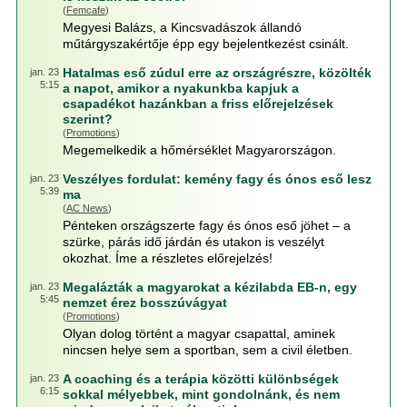
(
Femcafe
)
Megyesi Balázs, a Kincsvadászok állandó
műtárgyszakértője épp egy bejelentkezést csinált.
Hatalmas eső zúdul erre az országrészre, közölték
jan. 23
5:15
a napot, amikor a nyakunkba kapjuk a
csapadékot hazánkban a friss előrejelzések
szerint?
(
Promotions
)
Megemelkedik a hőmérséklet Magyarországon.
Veszélyes fordulat: kemény fagy és ónos eső lesz
jan. 23
5:39
ma
(
AC News
)
Pénteken országszerte fagy és ónos eső jöhet – a
szürke, párás idő járdán és utakon is veszélyt
okozhat. Íme a részletes előrejelzés!
Megalázták a magyarokat a kézilabda EB-n, egy
jan. 23
5:45
nemzet érez bosszúvágyat
(
Promotions
)
Olyan dolog történt a magyar csapattal, aminek
nincsen helye sem a sportban, sem a civil életben.
A coaching és a terápia közötti különbségek
jan. 23
6:15
sokkal mélyebbek, mint gondolnánk, és nem