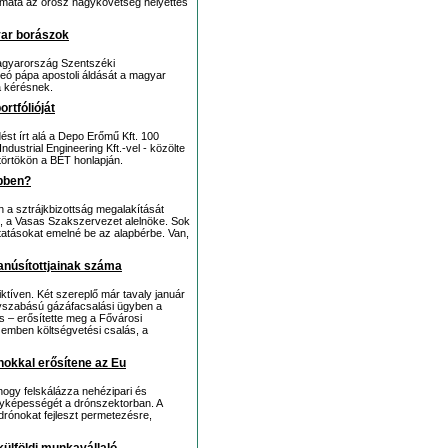
iplomata az orosz nagykövetség helyettes
yar borászok
Magyarország Szentszéki
eó pápa apostoli áldását a magyar
a kérésnek.
ortfólióját
ést írt alá a Depo Erőmű Kft. 100
dustrial Engineering Kft.-vel - közölte
ütörtökön a BÉT honlapján.
bben?
 a sztrájkbizottság megalakítását
n, a Vasas Szakszervezet alelnöke. Sok
uttatásokat emelné be az alapbérbe. Van,
yanúsítottjainak száma
iktíven. Két szereplő már tavaly január
agyszabású gázáfacsalási ügyben a
ás – erősítette meg a Fővárosi
emben költségvetési csalás, a
nokkal erősítene az Eu
 hogy felskálázza nehézipari és
nyképességét a drónszektorban. A
rónokat fejleszt permetezésre,