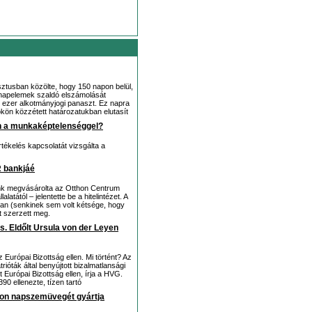
sztusban közölte, hogy 150 napon belül,
i napelemek szaldó elszámolását
t ezer alkotmányjogi panaszt. Ez napra
ökön közzétett határozatukban elutasít
n a munkaképtelenséggel?
tékelés kapcsolatát vizsgálta a
R bankjáé
nk megvásárolta az Otthon Centrum
atától – jelentette be a hitelintézet. A
an (senkinek sem volt kétsége, hogy
t szerzett meg.
s. Eldőlt Ursula von der Leyen
Európai Bizottság ellen. Mi történt? Az
ióták által benyújtott bizalmatlansági
t Európai Bizottság ellen, írja a HVG.
0 ellenezte, tízen tartó
ron napszemüvegét gyártja