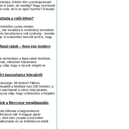
k számára. A fehér fém szemkápráztató
vben is kitart, de meddig? Nagy nyertesek
sztár, de ki az igazi nyertes? A tavalyi
hatja a rolót itthon?
zönhetően szinte minden
 bár továbbra is eredményt termelünk.
 és beruházásra volt szükség - mondta
. A szakember beszélt arról is, hogy
fiatal rabok – ilyen egy modern
ak börtönében a fiatal rabok festőnek,
tnak, miközben folyamatos
y célja, hogy a rácsok mögött ne
tért buszozhatsz februártól
rosban. Mi történt? Filléres
jétől a felnőttek havi 200 forintért, a
 utazhatnak a város helyi járatain,
nyzat célja, hogy csökkentse a forgalmi
 ránk a Mercosur megállapodás
vita túlmutat a hagyományos
hívássá vált. A magyar agrár-
, ahol nem csupán a közvetlen
lkoztatás és az értékláncon belüli