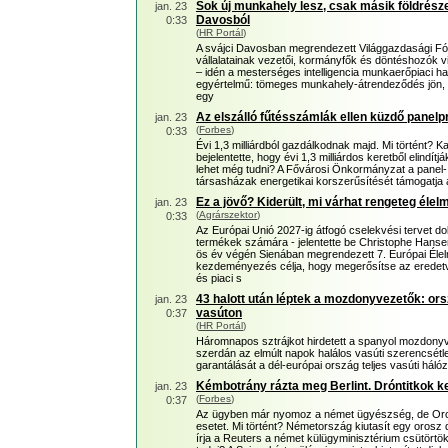
Sok új munkahely lesz, csak másik földrész
jan. 23
Davosból
0:33
(
HR Portál
)
A svájci Davosban megrendezett Világgazdasági Fó
vállalatainak vezetői, kormányfők és döntéshozók vi
– idén a mesterséges intelligencia munkaerőpiaci ha
egyértelmű: tömeges munkahely-átrendeződés jön, é
egy
Az elszálló fűtésszámlák ellen küzdő panelp
jan. 23
(
Forbes
)
0:33
Évi 1,3 milliárdból gazdálkodnak majd. Mi történt?
bejelentette, hogy évi 1,3 milliárdos keretből elindí
lehet még tudni? A Fővárosi Önkormányzat a panel- é
társasházak energetikai korszerűsítését támogatja 
Ez a jövő? Kiderült, mi várhat rengeteg élel
jan. 23
(
Agrárszektor
)
0:33
Az Európai Unió 2027-ig átfogó cselekvési tervet dol
termékek számára - jelentette be Christophe Hans
ös év végén Sienában megrendezett 7. Európai Éle
kezdeményezés célja, hogy megerősítse az eredetvé
és piaci s
43 halott után léptek a mozdonyvezetők: ors
jan. 23
vasúton
0:37
(
HR Portál
)
Háromnapos sztrájkot hirdetett a spanyol mozdon
szerdán az elmúlt napok halálos vasúti szerencsétle
garantálását a dél-európai ország teljes vasúti háló
Kémbotrány rázta meg Berlint. Dróntitkok k
jan. 23
(
Forbes
)
0:37
Az ügyben már nyomoz a német ügyészség, de Or
esetet. Mi történt? Németország kiutasít egy orosz
írja a Reuters a német külügyminisztérium csütörtöki