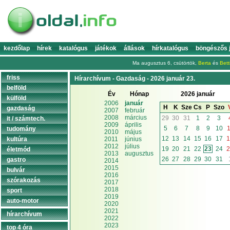
kezdőlap
hírek
katalógus
játékok
állások
hírkatalógus
böngészős 
Ma augusztus 6, csütörtök,
Berta
és
Bett
friss
Hírarchívum - Gazdaság - 2026 január 23.
belföld
Év
Hónap
2026 január
külföld
2006
január
H
K
Sze
Cs
P
Szo
gazdaság
2007
február
2008
március
29
30
31
1
2
3
it / számtech.
2009
április
5
6
7
8
9
10
1
tudomány
2010
május
12
13
14
15
16
17
1
kultúra
2011
június
2012
július
19
20
21
22
23
24
2
életmód
2013
augusztus
26
27
28
29
30
31
gastro
2014
2015
bulvár
2016
szórakozás
2017
2018
sport
2019
auto-motor
2020
2021
hírarchívum
2022
2023
top 4 óra