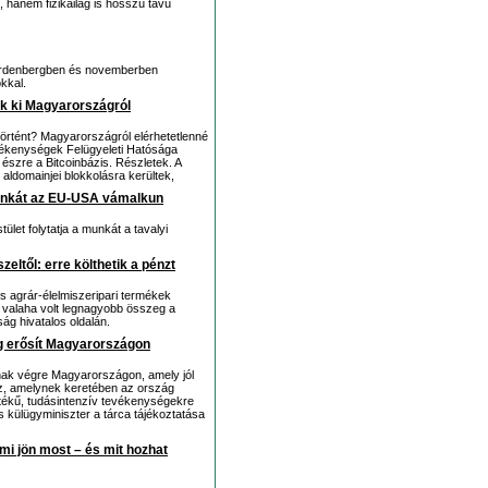
 hanem fizikailag is hosszú távú
Hardenbergben és novemberben
kkal.
ak ki Magyarországról
 történt? Magyarországról elérhetetlenné
evékenységek Felügyeleti Hatósága
 észre a Bitcoinbázis. Részletek. A
 aldomainjei blokkolásra kerültek,
munkát az EU-USA vámalkun
ület folytatja a munkát a tavalyi
eltől: erre költhetik a pénzt
iós agrár-élelmiszeripari termékek
a valaha volt legnagyobb összeg a
ág hivatalos oldalán.
g erősít Magyarországon
anak végre Magyarországon, amely jól
ez, amelynek keretében az ország
tékű, tudásintenzív tevékenységekre
s külügyminiszter a tárca tájékoztatása
mi jön most – és mit hozhat