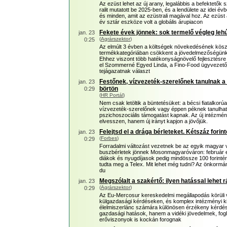
Az ezüst lehet az új arany, legalábbis a befektető
ralit mutatott be 2025-ben, és a lendülete az idei é
és minden, amit az ezüstrali magával hoz. Az ezüst a 
év sztár eszköze volt a globális árupiacon
Fekete évek jönnek: sok termelő végleg lehúz
jan. 23
(
Agrárszektor
)
0:25
Az elmúlt 3 évben a költségek növekedésének kös
termékkategóriában csökkent a jövedelmezőségünk,
Ehhez viszont több hatékonyságnövelő fejlesztésre
el Szommerné Egyed Linda, a Fino-Food ügyvezetője
tejágazatnak választ
Festőnek, vízvezeték-szerelőnek tanulnak a 
jan. 23
börtön
0:29
(
HR Portál
)
Nem csak letöltik a büntetésüket: a bécsi fiatalkorú
vízvezeték-szerelőnek vagy éppen péknek tanulha
pszichoszociális támogatást kapnak. Az új intézmén
elvesszen, hanem új irányt kapjon a jövőjük.
Felejtsd el a drága bérleteket. Kétszáz forin
jan. 23
(
Forbes
)
0:29
Forradalmi változást vezetnek be az egyik magyar vá
buszbérletek jönnek Mosonmagyaróváron: február else
diákok és nyugdíjasok pedig mindössze 100 forintért
tudta meg a Telex. Mit lehet még tudni? Az önkormá
du
Megszólalt a szakértő: ilyen hatással lehet
jan. 23
(
Agrárszektor
)
0:29
Az Eu-Mercosur kereskedelmi megállapodás körüli 
külgazdasági kérdéseken, és komplex intézményi ki
élelmiszerlánc számára különösen érzékeny kérdés
gazdasági hatások, hanem a vidéki jövedelmek, fogla
erőviszonyok is kockán forognak