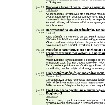
szükség van.
Mindenki a tudásról beszél, mégis a papír szá
jan. 23
(
HR Portál
)
0:17
A készségalapú felvétel évek óta a toborzás megúju
gyakorlatban azonban csak lassan nyer teret. Egy f
munkáltatók többsége továbbra is a végzettséget és 
kapaszkodónak, miközben a valódi tudás egységes
komoly kihívás.
Befizetted már a januári számlát? Így reagá
jan. 23
(
Forbes
)
0:17
Azt is elárulták, mit kell tennie annak, aki már befi
Mi történt? Az MVM azonnali hatállyal felfüggesztet
Viktor szerdán rezsistopot jelentett be januárra. Mi
egyelőre még nem ismertek, ezért kérjük, hogy várj
Multizással karaktergyilkolja a tiszásokat 
jan. 23
kormány ezermilliárdokkal tömi ki a nagy kü
0:17
(
Telex
)
Miután Kapitány István megjelent a belpolitika poron
is megjelent azokról a "nemzetközi rablótőkét" képv
Tisza gazdaságpolitikusához. Csakhogy a Fidesz töb
a multikat is, mint bármelyik másik magyar kormány
Elképesztő zöldség- és gyümölcsárak jönne
jan. 23
(
Agrárszektor
)
0:17
Ciprusban 2026 végéig fennmarad több zöldségnél é
2024-től érvényes nullás kulcs csak meghatározott 
2026. december 31-ig lesz érvényben - írta meg a F
Ezért esik szét a figyelmünk a munkahelyen
jan. 23
függőségről
0:21
(
HR Portál
)
Nem a személyiségünk, és nem is önmagában a telef
szerint a gyenge önkontroll és a kimaradástól való f