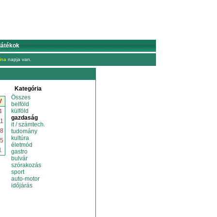
játékok
ina
napja van.
Kategória
Összes
V
belföld
külföld
4
gazdaság
1
it / számtech.
8
tudomány
kultúra
5
életmód
1
gastro
bulvár
szórakozás
sport
auto-motor
időjárás