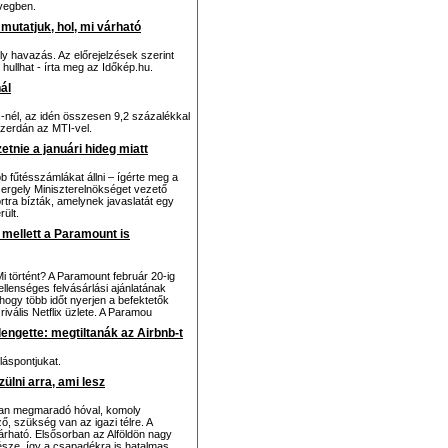
vegben.
 mutatjuk, hol, mi várható
 havazás. Az előrejelzések szerint
 hullhat - írta meg az Időkép.hu.
ál
-nél, az idén összesen 9,2 százalékkal
szerdán az MTI-vel.
zetnie a januári hideg miatt
b fűtésszámlákat állni – ígérte meg a
rgely Miniszterelnökséget vezető
rtra bízták, amelynek javaslatát egy
ült.
x mellett a Paramount is
i történt? A Paramount február 20-ig
llenséges felvásárlási ajánlatának
, hogy több időt nyerjen a befektetők
ivális Netflix üzlete. A Paramou
engette: megtiltanák az Airbnb-t
láspontjukat.
ülni arra, ami lesz
ósan megmaradó hóval, komoly
 szükség van az igazi télre. A
árható. Elsősorban az Alföldön nagy
 része, így a csapadékra is hatalmas