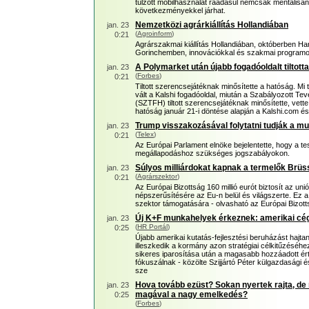
túlzott mobilhasználat ráadásul nemcsak mentálisan,
következményekkel járhat.
Nemzetközi agrárkiállítás Hollandiában
jan. 23
(
Agroinform
)
0:21
Agrárszakmai kiállítás Hollandiában, októberben 
Gorinchemben, innovációkkal és szakmai programo
A Polymarket után újabb fogadóoldalt tiltott
jan. 23
(
Forbes
)
0:21
Tiltott szerencsejátéknak minősítette a hatóság. Mi
vált a Kalshi fogadóoldal, miután a Szabályozott T
(SZTFH) tiltott szerencsejátéknak minősítette, vette
hatóság január 21-i döntése alapján a Kalshi.com és
Trump visszakozásával folytatni tudják a 
jan. 23
(
Telex
)
0:21
Az Európai Parlament elnöke bejelentette, hogy a test
megállapodáshoz szükséges jogszabályokon.
Súlyos milliárdokat kapnak a termelők Brüssz
jan. 23
(
Agrárszektor
)
0:21
Az Európai Bizottság 160 millió eurót biztosít az un
népszerűsítésére az Eu-n belül és világszerte. Ez 
szektor támogatására - olvasható az Európai Bizotts
Új K+F munkahelyek érkeznek: amerikai cé
jan. 23
(
HR Portál
)
0:25
Újabb amerikai kutatás-fejlesztési beruházást hajt
illeszkedik a kormány azon stratégiai célkitűzéséh
sikeres iparosítása után a magasabb hozzáadott ér
fókuszálnak - közölte Szijjártó Péter külgazdasági é
sze
Hova tovább ezüst? Sokan nyertek rajta, de 
jan. 23
magával a nagy emelkedés?
0:25
(
Forbes
)