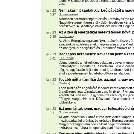
tudni? A Spiegel értesülései szerint a kiutasított d
kato
Nem akármit kaptak Xiv. Leó pápától a mag
jan. 23
(
Agrárszektor
)
0:37
A nemzeti bormarketingért felelős kormánybiztos 
Nagykövetségén keresztül küldött levelében kérte L
borászokra. A Szentatya válaszlevélben tett eleget 
Az Alteo új energetikai befektetéssel bővíti p
jan. 23
(
ProfitLine
)
0:39
Az Alteo Energiaszolgáltató Nyrt. adásvételi szerződ
százalékos üzletrészének megvásárlásáról a Plant In
az energetikai szolgáltató és kereskedő vállalat cs
Becsapós béremelés: kevesebb pénz a zse
jan. 23
(
HR Portál
)
0:41
„Négy cégnél, amellyel kapcsolatban vagyunk éppen
fontolgatják” – mondta a HR Portálnak László Zoltá
cég, ha egyáltalán hajlandó emelni, a béren kívüli j
ahol a jövedelemnek legfeljebb 60%-a az alapbér.
Tovább nőtt a tízmilliárdos gázmaffia-ügy g
jan. 23
(
Forbes
)
0:41
Több mint száz cégből álló láncolat kereskedhetett f
óra előzetes letartóztatásban van. Mi történt? A n
korábbi 34 után már 37 gyanúsított ellen folyik eljár
Főügyészség a 444-nek. Részletek. Öt emberrel sz
többiekkel s
Ezt nem láttuk jönni: magyar fejlesztésű dró
jan. 23
(
Agrárszektor
)
0:41
Az Abz Innovation 7 millió eurós befektetést kapott,
mezőgazdasági drónjait, és erősítse Európa verse
Magyarországon működő vállalat nagy teherbírású d
szórásra, tisztításra és speciális ipari feladatokra.