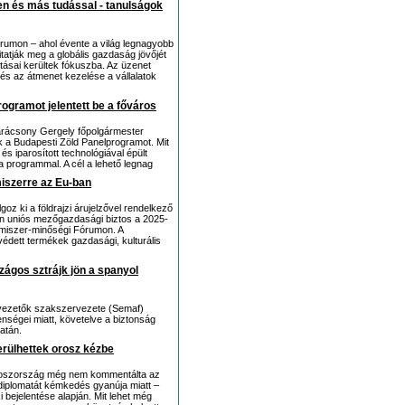
en és más tudással - tanulságok
rumon – ahol évente a világ legnagyobb
tatják meg a globális gazdaság jövőjét
tásai kerültek fókuszba. Az üzenet
s az átmenet kezelése a vállalatok
rogramot jelentett be a főváros
 Karácsony Gergely főpolgármester
tják a Budapesti Zöld Panelprogramot. Mit
s iparosított technológiával épült
a programmal. A cél a lehető legnag
miszerre az Eu-ban
goz ki a földrajzi árujelzővel rendelkező
en uniós mezőgazdasági biztos a 2025-
lmiszer-minőségi Fórumon. A
dett termékek gazdasági, kulturális
zágos sztrájk jön a spanyol
yvezetők szakszervezete (Semaf)
nségei miatt, követelve a biztonság
zatán.
erülhettek orosz kézbe
oszország még nem kommentálta az
 diplomatát kémkedés gyanúja miatt –
 bejelentése alapján. Mit lehet még