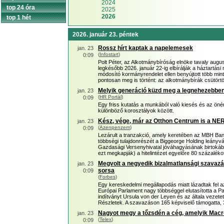
2024
top 24 óra
2025
2026
top 1 hét
2026. január 23. péntek
Rossz hírt kaptak a napelemesek
jan. 23
(
Infostart
)
0:09
Polt Péter, az Alkotmánybíróság elnöke tavaly augu
legkésőbb 2026. január 22-ig elbírálják a háztartás
módosító kormányrendelet ellen benyújtott több min
pontosan meg is történt: az alkotmánybírák csütört
Melyik generáció küzd meg a legnehezebbe
jan. 23
(
HR Portál
)
0:09
Egy friss kutatás a munkából való kiesés és az önér
különböző korosztályok között.
Kész, vége, már az Otthon Centrum is a NE
jan. 23
(
Azenpenzem
)
0:09
Lezárult a tranzakció, amely keretében az MBH Ba
többségi tulajdonrészét a Biggeorge Holding leányvállal
Gazdasági Versenyhivatal jóváhagyásának birtokáb
ezt megkapják) a hitelintézet egyelőre 80 százaléko
Megvolt a negyedik bizalmatlansági szavazá
jan. 23
sorsa
0:09
(
Forbes
)
Egy kereskedelmi megállapodás miatt lázadtak fel az 
Európai Parlament nagy többséggel elutasította a Patr
indítványt Ursula von der Leyen és az általa vezetet
Részletek. A szavazáson 165 képviselő támogatta, 39
Nagyot megy a tőzsdén a cég, amelyik Mac
jan. 23
(
Telex
)
0:09