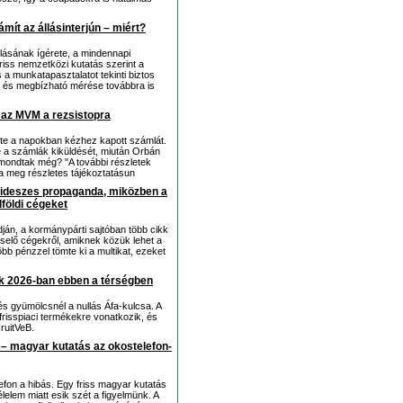
mít az állásinterjún – miért?
lásának ígérete, a mindennapi
riss nemzetközi kutatás szerint a
a munkatapasztalatot tekinti biztos
 és megbízható mérése továbbra is
l az MVM a rezsistopra
zette a napokban kézhez kapott számlát.
te a számlák kiküldését, miután Orbán
t mondtak még? "A további részletek
a meg részletes tájékoztatásun
a fideszes propaganda, miközben a
lföldi cégeket
dján, a kormánypárti sajtóban több cikk
iselő cégekről, amiknek közük lehet a
b pénzzel tömte ki a multikat, ezeket
.
k 2026-ban ebben a térségben
s gyümölcsnél a nullás Áfa-kulcsa. A
frisspiaci termékekre vonatkozik, és
ruitVeB.
 – magyar kutatás az okostelefon-
on a hibás. Egy friss magyar kutatás
élelem miatt esik szét a figyelmünk. A