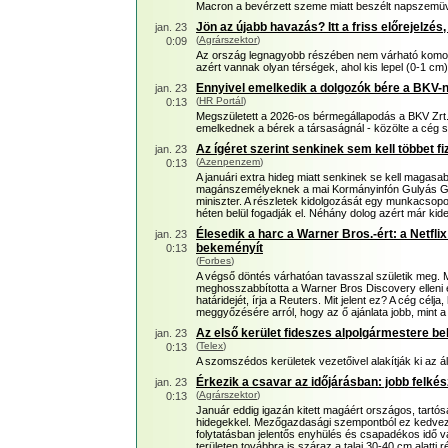
Macron a bevérzett szeme miatt beszélt napszemü
Jön az újabb havazás? Itt a friss előrejelzés,
jan. 23
(
Agrárszektor
)
0:09
Az ország legnagyobb részében nem várható komoly
azért vannak olyan térségek, ahol kis lepel (0-1 cm)
Ennyivel emelkedik a dolgozók bére a BKV-n
jan. 23
(
HR Portál
)
0:13
Megszületett a 2026-os bérmegállapodás a BKV Zrt.
emelkednek a bérek a társaságnál - közölte a cég 
Az ígéret szerint senkinek sem kell többet fi
jan. 23
(
Azenpenzem
)
0:13
A januári extra hideg miatt senkinek se kell magasab
magánszemélyeknek a mai Kormányinfón Gulyás Ge
miniszter. A részletek kidolgozását egy munkacsopo
héten belül fogadják el. Néhány dolog azért már kider
Élesedik a harc a Warner Bros.-ért: a Netfli
jan. 23
bekeményít
0:13
(
Forbes
)
A végső döntés várhatóan tavasszal születik meg. M
meghosszabbította a Warner Bros Discovery elleni e
határidejét, írja a Reuters. Mit jelent ez? A cég célja
meggyőzésére arról, hogy az ő ajánlata jobb, mint a r
Az első kerület fideszes alpolgármestere bel
jan. 23
(
Telex
)
0:13
A szomszédos kerületek vezetőivel alakítják ki az ál
Érkezik a csavar az időjárásban: jobb felkész
jan. 23
(
Agrárszektor
)
0:13
Január eddig igazán kitett magáért országos, tart
hidegekkel. Mezőgazdasági szempontból ez kedvező,
folytatásban jelentős enyhülés és csapadékos idő v
területen továbbra is száraz a talaj 30-40 cm alatti