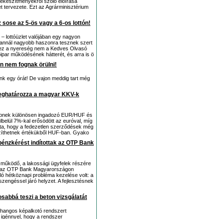
vékészítményekről szóló előírása
t tervezete. Ezt az Agrárminisztérium
z sose az 5-ös vagy a 6-os lottón!
 lottóüzlet valójában egy nagyon
, annál nagyobb haszonra tesznek szert
l, ez a nyereség nem a Kedves Olvasó
óipar működésének hátterét, és arra is ö
an nem fognak örülni!
ünk egy órát! De vajon meddig tart még
meghatározza a magyar KKV-k
 lépnek különösen ingadozó EUR/HUF és
lbelül 7%-kal erősödött az euróval, míg
atta, hogy a fedezetlen szerződések még
szíthetnek értékükből HUF-ban. Gyako
 pénzkérést indítottak az OTP Bank
működő, a lakossági ügyfelek részére
be az OTP Bank Magyarországon
ló hétköznapi probléma kezelése volt: a
engéssel járó helyzet. A fejlesztésnek
sabbá teszi a beton vizsgálatát
ahangos képalkotó rendszert
z igénnyel, hogy a rendszer