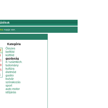
játékok
ina
napja van.
Kategória
Összes
V
belföld
külföld
4
gazdaság
1
it / számtech.
8
tudomány
kultúra
5
életmód
1
gastro
bulvár
szórakozás
sport
auto-motor
időjárás