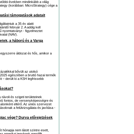
z utóbbi években mindinkább a világ
Strategy (korábban: MicroStrategy) cége a
khatási támogatások adatait
áltatniuk a 35 év alatti
áridő február 2. A addig kell
ű nyomtatványt - figyelmeztet
vatal (NAV).
tek, a háború és a Varga
 egyszerre áldozat és hős, amikor a
zalékkal bővült az utolsó
2025 egészében a bruttó hazai termék
 – derült ki a KSH legfrissebb
tásokat?
ávoli és szigeti területeinek
i) fontos, de versenyképességre és
zatonként eltérő. Az uniós szervezet
soknak a felülvizsgálata és javítása -
 piac vége? Durva előrejelzések
t hónapja nem látott szintre esett,
az amerikai jegybank megálljt