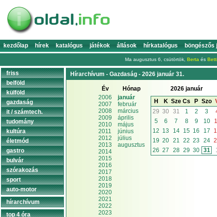
kezdőlap
hírek
katalógus
játékok
állások
hírkatalógus
böngészős 
Ma augusztus 6, csütörtök,
Berta
és
Bett
friss
Hírarchívum - Gazdaság - 2026 január 31.
belföld
Év
Hónap
2026 január
külföld
2006
január
H
K
Sze
Cs
P
Szo
gazdaság
2007
február
2008
március
29
30
31
1
2
3
it / számtech.
2009
április
5
6
7
8
9
10
1
tudomány
2010
május
12
13
14
15
16
17
1
kultúra
2011
június
2012
július
19
20
21
22
23
24
2
életmód
2013
augusztus
26
27
28
29
30
31
gastro
2014
2015
bulvár
2016
szórakozás
2017
2018
sport
2019
auto-motor
2020
2021
hírarchívum
2022
2023
top 4 óra