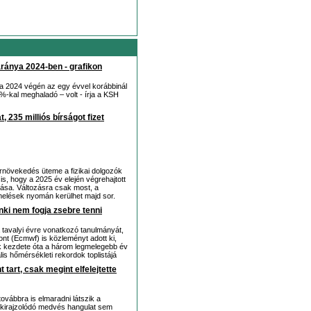
aránya 2024-ben - grafikon
ma 2024 végén az egy évvel korábbinál
%-kal meghaladó – volt - írja a KSH
 235 milliós bírságot fizet
érnövekedés üteme a fizikai dolgozók
 is, hogy a 2025 év elején végrehajtott
tása. Változásra csak most, a
melések nyomán kerülhet majd sor.
nki nem fogja zsebre tenni
a tavalyi évre vonatkozó tanulmányát,
nt (Ecmwf) is közleményt adott ki,
ek kezdete óta a három legmelegebb év
lis hőmérsékleti rekordok toplistájá
tart, csak megint elfelejtette
vábbra is elmaradni látszik a
a kirajzolódó medvés hangulat sem