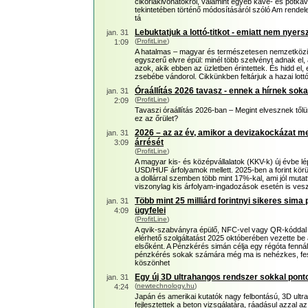
cikóriakivonatokról, valamint egyéb kávé- és pótká
tekintetében történő módosításáról szóló Am rendele
tá
Lebuktatjuk a lottó-titkot - emiatt nem nyers
jan. 31
(
ProfitLine
)
1:09
A hatalmas – magyar és természetesen nemzetközi –
egyszerű elvre épül: minél több szelvényt adnak el
azok, akik ebben az üzletben érintettek. És hidd e
zsebébe vándorol. Cikkünkben feltárjuk a hazai lott
Óraállítás 2026 tavasz - ennek a hírnek sok
jan. 31
(
ProfitLine
)
2:09
Tavaszi óraállítás 2026-ban – Megint elvesznek től
ez az őrület?
2026 – az az év, amikor a devizakockázat 
jan. 31
árrését
3:09
(
ProfitLine
)
A magyar kis- és középvállalatok (KKV-k) új évbe
USD/HUF árfolyamok mellett. 2025-ben a forint körü
a dollárral szemben több mint 17%-kal, ami jól mut
viszonylag kis árfolyam-ingadozások esetén is ve
Több mint 25 milliárd forintnyi sikeres sima
jan. 31
ügyfelei
4:09
(
ProfitLine
)
A qvik-szabványra épülő, NFC-vel vagy QR-kóddal 
elérhető szolgáltatást 2025 októberében vezette 
elsőként. A Pénzkérés simán célja egy régóta fennál
pénzkérés sokak számára még ma is nehézkes, fesz
köszönhet
Egy új 3D ultrahangos rendszer sokkal ponto
jan. 31
(
newtechnology.hu
)
4:24
Japán és amerikai kutatók nagy felbontású, 3D ultr
fejlesztettek a beton vizsgálatára, ráadásul azzal a