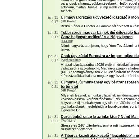
parancsolt a kamatcsökkentéseknek. Hétfő reggel er
árfolyam, miután Donald Trump újabb vámfenyegetés
Az árfo
Új magyarországi ügyvezető igazgató a Mond
jan. 31
(
HR Portál
)
0:17
Berkó Gábor a Procter & Gamble-től érkezett a válla
Többszörös magyar bajnok ifjú díjlovagló fizet
jan. 31
Ganz Hajógyár területéért a Népszigeten
0:17
(
444.hu
)
Némi magyarázatot jelent, hogy Yom-Tov Jázmin a 
lánya.
Csak úgy zúdul Európára az import tojás: du
jan. 31
(
Agrárszektor
)
0:17
A hazai tojáságazatban 2026 elején mérsékelt árem
változások rajzolódnak ki. Magyarországon a ketre
(M+L) csomagolóhelyi ára 2026 első három hetében á
4,9 százalékkal haladta meg az egy évvel korábbi sz
Új munka, új munkahely egy bértranszparens
jan. 31
történetét
0:21
(
HR Portál
)
Milyenek lesznek a munka világának mindennapjai 
kölcsönvesszük korábbi főhősünk, Réka szemüvegé
helyzet az új munkahelyen egy sikeres állásinterjú u
munkáltatóknak megfelelniük a foglalkoztatás során
Ügyvédje Dr
Derült égből csap le az infarktus? Nem! Ma 
jan. 31
(
ProfitLine
)
0:21
Stressz és 24/7 túlterhelés: amit a rutin szűrések 
rizikótérkép felfedhet.
A Tiborcz-közeli alapkezelő "legzöldebb" i
jan. 31