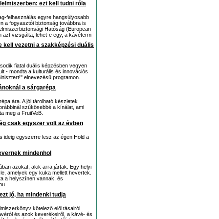
lmiszerben: ezt kell tudni róla
yag-felhasználás egyre hangsúlyosabb
n a fogyasztói biztonság továbbra is
lelmiszerbiztonsági Hatóság (European
 azt vizsgálta, lehet-e egy, a kávéterm
 kell vezetni a szakképzési duális
ásodik fiatal duális képzésben vegyen
 - mondta a kulturális és innovációs
nisztert!" elnevezésű programon.
ránoknál a sárgarépa
pa ára. A jól tárolható készletek
korábbinál szűkösebbé a kínálat, ami
rta meg a FruitVeB.
g csak egyszer volt az évben
is ideig egyszerre lesz az égen Hold a
hevernek mindenhol
an azokat, akik arra jártak. Egy helyi
 le, amelyek egy kuka mellett hevertek.
 óta a helyszínen vannak, és
hu.
zt jó, ha mindenki tudja
lmiszerkönyv kötelező előírásairól
ávéról és azok keverékeiről, a kávé- és