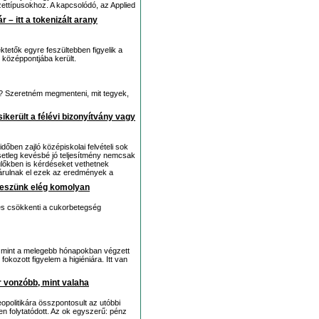
ttípusokhoz. A kapcsolódó, az Applied
 – itt a tokenizált arany
ktetők egyre feszültebben figyelik a
m középpontjába került.
a? Szeretném megmenteni, mit tegyek,
ikerült a félévi bizonyítvány vagy
időben zajló középiskolai felvételi sok
esetleg kevésbé jó teljesítmény nemcsak
lőkben is kérdéseket vethetnek
it árulnak el ezek az eredmények a
veszünk elég komolyan
, és csökkenti a cukorbetegség
l, mint a melegebb hónapokban végzett
okozott figyelem a higiéniára. Itt van
 vonzóbb, mint valaha
eopolitikára összpontosult az utóbbi
n folytatódott. Az ok egyszerű: pénz