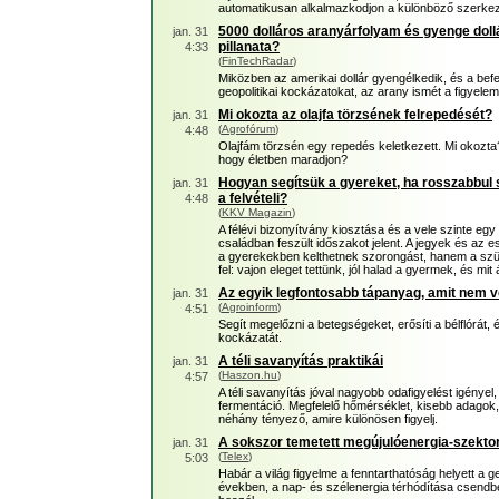
automatikusan alkalmazkodjon a különböző szerkeze
5000 dolláros aranyárfolyam és gyenge dollár
jan. 31
pillanata?
4:33
(
FinTechRadar
)
Miközben az amerikai dollár gyengélkedik, és a befe
geopolitikai kockázatokat, az arany ismét a figyele
Mi okozta az olajfa törzsének felrepedését?
jan. 31
(
Agrofórum
)
4:48
Olajfám törzsén egy repedés keletkezett. Mi okozt
hogy életben maradjon?
Hogyan segítsük a gyereket, ha rosszabbul s
jan. 31
a felvételi?
4:48
(
KKV Magazin
)
A félévi bizonyítvány kiosztása és a vele szinte egy 
családban feszült időszakot jelent. A jegyek és az 
a gyerekekben kelthetnek szorongást, hanem a szü
fel: vajon eleget tettünk, jól halad a gyermek, és m
Az egyik legfontosabb tápanyag, amit nem 
jan. 31
(
Agroinform
)
4:51
Segít megelőzni a betegségeket, erősíti a bélflórát
kockázatát.
A téli savanyítás praktikái
jan. 31
(
Haszon.hu
)
4:57
A téli savanyítás jóval nagyobb odafigyelést igénye
fermentáció. Megfelelő hőmérséklet, kisebb adagok, f
néhány tényező, amire különösen figyelj.
A sokszor temetett megújulóenergia-szektor
jan. 31
(
Telex
)
5:03
Habár a világ figyelme a fenntarthatóság helyett a g
években, a nap- és szélenergia térhódítása csendbe