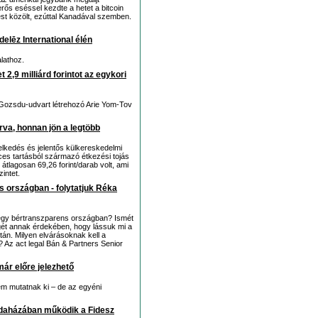
ős eséssel kezdte a hetet a bitcoin
t közölt, ezúttal Kanadával szemben.
elēz International élén
lathoz.
 2,9 milliárd forintot az egykori
Gozsdu-udvart létrehozó Arie Yom-Tov
rva, honnan jön a legtöbb
elkedés és jelentős külkereskedelmi
ces tartásból származó étkezési tojás
tlagosan 69,26 forint/darab volt, ami
intet.
 országban - folytatjuk Réka
egy bértranszparens országban? Ismét
t annak érdekében, hogy lássuk mi a
tán. Milyen elvárásoknak kell a
? Az act legal Bán & Partners Senior
már előre jelezhető
nem mutatnak ki – de az egyéni
rodaházában működik a Fidesz