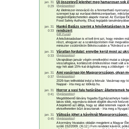
Új összetevő jelenhet meg hamarosan sok éle
jan. 31
(
Agrárszektor
)
0:29
Az élelmiszer-innováció és a fenntartható nyersan
szerepet kap az európai élelmiszeriparban, miközbe
megkérdőjelezhetetlen alapelv marad. Az Európai É
Food Safety Authority, Efsa) legújabb tanulmányában
Hankó Balázs szerint a felsőoktatásban is be
jan. 31
rendszert
0:33
(
HR Portál
)
A felsőoktatásban is el kell érni azt, hogy minden m
részt, ahogyan az a szakképzésben már megvalósult
miniszter csütörtökön Békéscsabán a "Kérdezd a mi
Váratlan fordulat: ennyibe kerül most az uk
jan. 31
(
Agrárszektor
)
0:33
Ukrajnában január végén emelkedést mutat a sárgaré
visszafogása, korlátozott értékesítése miatt vált a 
egy hét alatt 15%-kal drágította meg a zöldséget - í
Ami vasárnap jön Magyarországon, olyan mé
jan. 31
(
Agrárszektor
)
0:37
2026-ban teliholddal indul a február. Vasárnap egy k
Nappal - írta meg az Időkép.hu.
Horror a vasi falu határában: állattetemek 
jan. 31
(
Agrárszektor
)
0:41
Megdöbbentő látvány fogadta Egyházashetye határáb
lakos több, egymásra dobott döglött disznót fotózott
A bejelentő azt állítja, hogy az állati tetemek napok
elviselhetetlen bűzt árasztanak - írta meg a Nyugat.
Változás jöhet a kávéknál Magyarországon: e
jan. 31
(
Agrárszektor
)
0:45
A kormány hivatalos oldalán megjelent a Magyar Éle
szóló 152/2009. (Xi.12.) Fvm rendelet kávéról, pótk