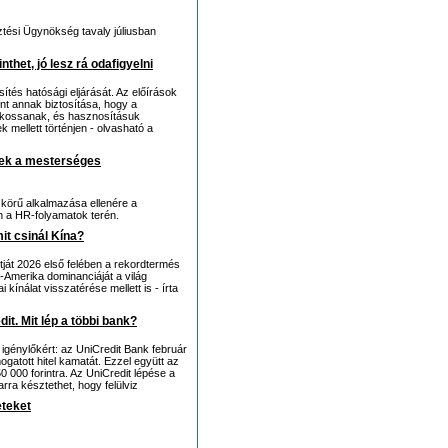
tési Ügynökség tavaly júliusban
nthet, jó lesz rá odafigyelni
tés hatósági eljárását. Az előírások
nt annak biztosítása, hogy a
 alkossanak, és hasznosításuk
 mellett történjen - olvasható a
rek a mesterséges
 körű alkalmazása ellenére a
en a HR-folyamatok terén.
it csinál Kína?
rtját 2026 első felében a rekordtermés
-Amerika dominanciáját a világ
ínálat visszatérése mellett is - írta
it. Mit lép a többi bank?
igénylőkért: az UniCredit Bank február
ogatott hitel kamatát. Ezzel együtt az
0 000 forintra. Az UniCredit lépése a
rra késztethet, hogy felülviz
eteket