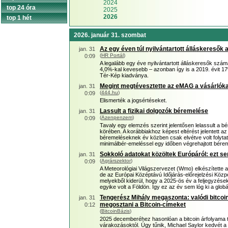
2024
top 24 óra
2025
2026
top 1 hét
2026. január 31. szombat
Az egy éven túl nyilvántartott álláskeresők 
jan. 31
(
HR Portál
)
0:09
A legalább egy éve nyilvántartott álláskeresők szá
4,0%-kal kevesebb – azonban így is a 2019. évit 17
Tér-Kép kiadványa.
Megint megtévesztette az eMAG a vásárlókat,
jan. 31
(
444.hu
)
0:09
Elismerték a jogsértéseket.
Lassult a fizikai dolgozók béremelése
jan. 31
(
Azenpenzem
)
0:09
Tavaly egy elemzés szerint jelentősen lelassult a b
körében. A korábbiakhoz képest eltérést jelentett az
béremeléseknek év közben csak elvétve volt folyta
minimálbér-emeléssel egy időben végrehajtott bére
Sokkoló adatokat közöltek Európáról: ezt se
jan. 31
(
Agrárszektor
)
0:09
A Meteorológiai Világszervezet (Wmo) elkészítette 
de az Európai Középtávú Időjárás-előrejelzési Közpo
melyekből kiderül, hogy a 2025-ös év a feljegyzés
egyike volt a Földön. Így ez az év sem lóg ki a globá
Tengerész Mihály megaszonta: valódi bitcoint 
jan. 31
megosztani a Bitcoin-címeket
0:12
(
BitcoinBázis
)
2025 decemberéhez hasonlóan a bitcoin árfolyama to
várakozásoktól. Úgy tűnik, Michael Saylor kedvét 