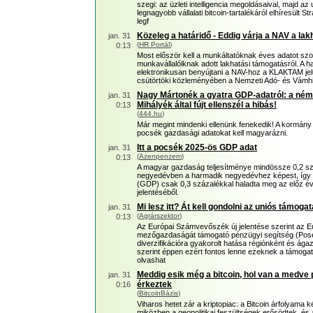
szegi: az üzleti intelligencia megoldásaival, majd a
legnagyobb vállalati bitcoin-tartalékáról elhíresült 
legf
Közeleg a határidő - Eddig várja a NAV a la
jan. 31
(
HR Portál
)
0:13
Most először kell a munkáltatóknak éves adatot szolg
munkavállalóiknak adott lakhatási támogatásról. A hat
elektronikusan benyújtani a NAV-hoz a KLAKTAM jel
csütörtöki közleményében a Nemzeti Adó- és Vámhi
Nagy Mártonék a gyatra GDP-adatról: a néme
jan. 31
Mihályék által fújt ellenszél a hibás!
0:13
(
444.hu
)
Már megint mindenki ellenünk fenekedik! A kormány
pocsék gazdasági adatokat kell magyarázni.
Itt a pocsék 2025-ös GDP adat
jan. 31
(
Azenpenzem
)
0:13
A magyar gazdaság teljesítménye mindössze 0,2 szá
negyedévben a harmadik negyedévhez képest, így 
(GDP) csak 0,3 százalékkal haladta meg az előz évit
jelentéséből.
Mi lesz itt? Át kell gondolni az uniós támoga
jan. 31
(
Agrárszektor
)
0:13
Az Európai Számvevőszék új jelentése szerint az Eu t
mezőgazdaságát támogató pénzügyi segítség (Pose
diverzifikációra gyakorolt hatása régiónként és ága
szerint éppen ezért fontos lenne ezeknek a támogatá
olvashat
Meddig esik még a bitcoin, hol van a medve
jan. 31
érkeztek
0:16
(
BitcoinBázis
)
Viharos hetet zár a kriptopiac: a Bitcoin árfolyama ké
miközben a geopolitikai feszültségek erősödtek, és 