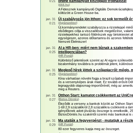
online kampányait kiszolgáló trollhálózat
0:21
(
444.hu
)
A Fidesznek kampányoló Digitális Demokráciafejlesz
költözött a Green House-ba.
Új szabályozás jön itthon: ez sok termelőt éri
jan. 31
(
Agrárszektor
)
0:21
Új kormányrendelet szabályozza a rizsteleppé minősí
elsődleges célja a visszaélések megelőzése, valami
rizstelepekhez tartozó földrészek egy birtoktestet
egységesen, azonos időtartamra és azonos feltételek
Nemzeti Élelmiszerl
AI a HR-ben: miért nem bíznak a szakembe
jan. 31
intelligenciában?
0:25
(
HR Portál
)
Különböző jelentések szerint az AI egyre szélesebb
bizalomhiány továbbra is problémát jelent, különös
Meglepő hírek jöttek a szójapiacról: mégis, m
jan. 31
(
Agrárszektor
)
0:25
Kína várhatóan növelni fogja a brazil szójabab impo
és a versenyképes árak miatt. Ez tovább erősíti Dél
legnagyobb olajosmag-importőrénél, még az amerikai k
meg a Reuters.
Otthon Start: kamatot csökkentett az UniCred
jan. 31
(
Biztos Döntés
)
0:27
Éleződik a verseny a bankok között az Otthon Start 
1-től 2,9 százalékról 2,8 százalékra csökkenti a tám
igénylőknek adott jóváírás összege is emelkedik, 25
BiztosDöntés.hu szakértői szerint más bankokat is a
Ma utalják a fegyverpénzt - mutatjuk a részl
jan. 31
(
HR Portál
)
0:29
80 ezer fegyveres kapja meg az összeget.