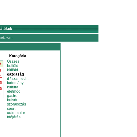
játékok
pja van.
Kategória
Összes
V
belföld
külföld
4
gazdaság
1
it / számtech.
8
tudomány
kultúra
5
életmód
1
gastro
bulvár
szórakozás
sport
auto-motor
időjárás