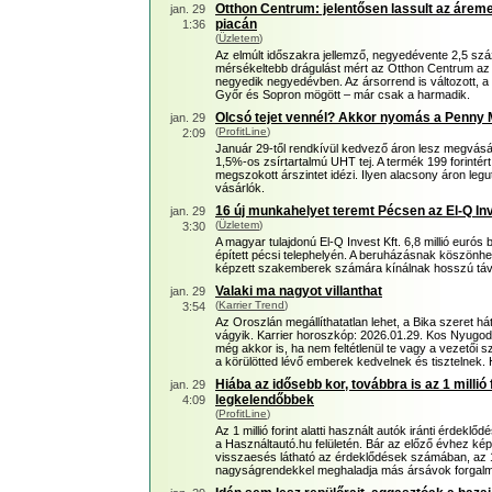
Otthon Centrum: jelentősen lassult az áreme
jan. 29
piacán
1:36
(
Üzletem
)
Az elmúlt időszakra jellemző, negyedévente 2,5 sz
mérsékeltebb drágulást mért az Otthon Centrum az 
negyedik negyedévben. Az ársorrend is változott, a 
Győr és Sopron mögött – már csak a harmadik.
Olcsó tejet vennél? Akkor nyomás a Penny 
jan. 29
(
ProfitLine
)
2:09
Január 29-től rendkívül kedvező áron lesz megvásár
1,5%-os zsírtartalmú UHT tej. A termék 199 forintér
megszokott árszintet idézi. Ilyen alacsony áron legut
vásárlók.
16 új munkahelyet teremt Pécsen az El-Q Inv
jan. 29
(
Üzletem
)
3:30
A magyar tulajdonú El-Q Invest Kft. 6,8 millió eurós
épített pécsi telephelyén. A beruházásnak köszönhe
képzett szakemberek számára kínálnak hosszú tá
Valaki ma nagyot villanthat
jan. 29
(
Karrier Trend
)
3:54
Az Oroszlán megállíthatatlan lehet, a Bika szeret h
vágyik. Karrier horoszkóp: 2026.01.29. Kos Nyugod
még akkor is, ha nem feltétlenül te vagy a vezetői
a körülötted lévő emberek kedvelnek és tisztelnek.
Hiába az idősebb kor, továbbra is az 1 millió f
jan. 29
legkelendőbbek
4:09
(
ProfitLine
)
Az 1 millió forint alatti használt autók iránti érdek
a Használtautó.hu felületén. Bár az előző évhez kép
visszaesés látható az érdeklődések számában, az 1 mi
nagyságrendekkel meghaladja más ársávok forgalmát