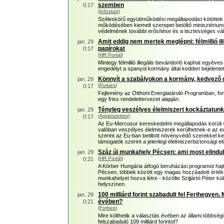
szemben
0:17
(
Infostart
)
Széleskörű együttműködési megállapodást kötöttek
működésében kiemelt szerepet betöltő minisztéri
védelmének további erősítése és a tisztességes vá
Amit eddig nem mertek meglépni: félmillió il
jan. 29
papírokat
0:17
(
HR Portál
)
Mintegy félmillió illegális bevándorló kaphat egyéve
engedélyt a spanyol kormány által kedden bejelentett
Könnyít a szabályokon a kormány, kedvező 
jan. 29
(
Forbes
)
0:17
Fejlemény az Otthoni Energiatároló Programban, fo
egy friss rendelettervezet alapján.
Tényleg veszélyes élelmiszert kockáztatunk
jan. 29
(
Agrárszektor
)
0:17
Az Eu-Mercosur kereskedelmi megállapodás körüli v
valóban veszélyes élelmiszerek kerülhetnek-e az eur
szerint az Eu-ban betiltott növényvédő szerekkel k
támogatók szerint a jelenlegi élelmiszerbiztonsági 
Száz új munkahely Pécsen: ami most elindult
jan. 29
(
HR Portál
)
0:21
A Körber Hungária átfogó beruházási programot hajt v
Pécsen, többek között egy magas hozzáadott értékű
munkahelyet hozva létre - közölte Szijjártó Péter k
helyszínen.
100 milliárd forint szabadult fel Ferihegyen.
jan. 29
évében?
0:21
(
Forbes
)
Mire költhetik a választás évében az állami többségi 
felszabaduló 109 milliárd forintot?