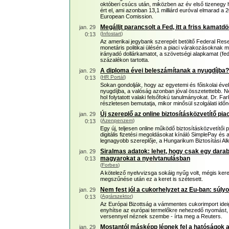
októberi csúcs után, miközben az év első tizenegy h
ért el, ami azonban 13,1 milliárd euróval elmarad a 
European Comission.
Megálljt parancsolt a Fed, itt a friss kamatd
jan. 29
(
Infostart
)
0:13
Az amerikai jegybank szerepét betöltő Federal Res
monetáris politikai ülésén a piaci várakozásoknak m
irányadó dollárkamatot, a szövetségi alapkamat (fed
százalékon tartotta.
A diploma évei beleszámítanak a nyugdíjba
jan. 29
(
HR Portál
)
0:13
Sokan gondolják, hogy az egyetemi és főiskolai év
nyugdíjba, a valóság azonban jóval összetettebb. 
hol folytatott valaki felsőfokú tanulmányokat. Dr. F
részletesen bemutatja, mikor minősül szolgálati idő
Új szereplő az online biztosításközvetítő pia
jan. 29
(
Azenpenzem
)
0:13
Egy új, teljesen online működő biztosításközvetítői pl
digitális fizetési megoldásokat kínáló SimplePay és a
legnagyobb szereplője, a Hungarikum Biztosítási Al
Siralmas adatok: lehet, hogy csak egy darab 
jan. 29
magyarokat a nyelvtanulásban
0:13
(
Forbes
)
A kötelező nyelvvizsga sokáig nyűg volt, mégis kere
megszűnése után ez a keret is szétesett.
Nem fest jól a cukorhelyzet az Eu-ban: súlyo
jan. 29
(
Agrárszektor
)
0:13
Az Európai Bizottság a vámmentes cukorimport ideig
enyhítse az európai termelőkre nehezedő nyomást,
versennyel néznek szembe - írta meg a Reuters.
Mostantól másképp lépnek fel a hatóságok a
jan. 29