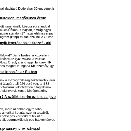
vai alapítású Dodo akár 30 egységet is
külföldön: megőrülnek értük
tt ismét önálló közösségi standdal
kkiállításon Dubajban, a világ egyik
magyar standon 17 hazai élelmiszeripari
rogram (Hfbp) mutatkozik be. A Gulfoo
egyik legerősebb eszköze? - aki
llalókat? Bár a fizetés, a közvetlen
rdésre az igazi válasz a vállalati
 Plósz Orsolya, a Knapp Hungary HR
a nass magnet Hungária Kft. személyügy
ld itthon és az Eu-ban
ak a mezőgazdasági földterületek árai
ld átlagára 15 224 euró volt, ami 38-
mőföldárak tekintetében a tagállamok
kat tekintve viszont a középmezőny
? A szülők szerint ez lehet a jövő
zott, mára azonban egyre több
s amerikai kutatás szerint a szülők
hetséges karrierként tekint a
asztanák gyermeküknek egy hagyományos
Nap: mutatjuk, mi várható