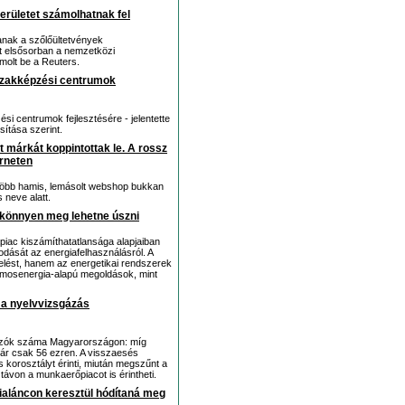
 területet számolhatnak fel
anak a szőlőültetvények
t elsősorban a nemzetközi
molt be a Reuters.
árszakképzési centrumok
ési centrumok fejlesztésére - jelentette
ítása szerint.
márkát koppintottak le. A rossz
erneten
 több hamis, lemásolt webshop bukkan
 neve alatt.
g könnyen meg lehetne úszni
piac kiszámíthatatlansága alapjaiban
dását az energiafelhasználásról. A
lést, hanem az energetikai rendszerek
lamosenergia-alapú megoldások, mint
 a nyelvvizsgázás
sgázók száma Magyarországon: míg
ár csak 56 ezren. A visszaesés
s korosztályt érinti, miután megszűnt a
távon a munkaerőpiacot is érintheti.
rialáncon keresztül hódítaná meg