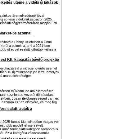
lkedés üteme a vidéki új lakások
ázalékos áremelkedésnél jóval
új építésű vidéki lakáspiacon 2025
kínálati négyzetméterárak alapján Érd –
Market-be azonnal!
olható a Penny üzleteiben a Cirmi
t kerül a polcokra, ami a 2021-ben
óbb öt évvel ezelőtt juthattak tejhez a
est Kft. kapacitásbővítő projektje
 beruházással új nitrogéngyártó üzemet
tően 16 új munkahely jön létre, amelyek
vú munkalehetőséget.
áttérben működni, de ma elismerésre
tan hozz fontos vezetői döntéseket,
 székben. Józan ítélőképességed van, és
 Használja ezt az előnyére, és meg fog
orint alatti autók a
lődés 2025-ben is kiemelkedően magas volt
est több modellnél mérsékelt
llió forint alatti kategória továbbra is
. Ez a kategória változatlanul a