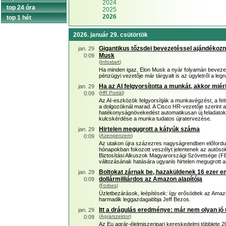
2024
top 24 óra
2025
2026
top 1 hét
2026. január 29. csütörtök
Gigantikus tőzsdei bevezetéssel ajándékoz
jan. 29
Musk
0:09
(
Infostart
)
Ha minden igaz, Elon Musk a nyár folyamán bevezeti 
pénzügyi vezetője már tárgyalt is az ügyletről a le
Ha az AI felgyorsította a munkát, akkor mié
jan. 29
(
HR Portál
)
0:09
Az AI-eszközök felgyorsítják a munkavégzést, a fe
a dolgozóknál marad. A Cisco HR-vezetője szerint a
hatékonyságnövekedést automatikusan új feladatokkal
kulcskérdése a munka tudatos újratervezése.
Hirtelen megugrott a kátyúk száma
jan. 29
(
Azenpenzem
)
0:09
Az utakon újra százezres nagyságrendben előfordu
hónapokban fokozott veszélyt jelentenek az autóso
Biztosítási Alkuszok Magyarországi Szövetsége (FB
változásának hatására ugyanis hirtelen megugrott 
Boltokat zárnak be, hazaküldenek 16 ezer em
jan. 29
dollármilliárdos az Amazon alapítója
0:09
(
Forbes
)
Üzletbezárások, leépítések: így erősödtek az Amazon
harmadik leggazdagabbja Jeff Bezos.
Itt a drágulás eredménye: már nem olyan jó 
jan. 29
(
Agrárszektor
)
0:09
Az Eu agrár-élelmiszeripari kereskedelmi többlete