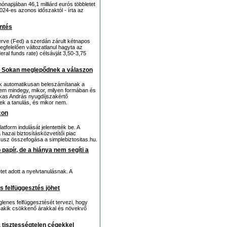
ónapjában 46,1 milliárd eurós többletet
2024-es azonos időszaktól - írta az
öntés
erve (Fed) a szerdán zárult kétnapos
egfelelően változatlanul hagyta az
eral funds rate) célsávját 3,50-3,75
? Sokan meglepődnek a válaszon
ek automatikusan beleszámítanak a
Nem mindegy, mikor, milyen formában és
arkas András nyugdíjszakértő
nek a tanulás, és mikor nem.
con
atform indulását jelentették be. A
 hazai biztosításközvetítői piac
kusz összefogása a simplebiztositas.hu.
papír, de a hiánya nem segíti a
tet adott a nyelvtanulásnak. A
s felfüggesztés jöhet
lenes felfüggesztését tervezi, hogy
 akik csökkenő árakkal és növekvő
 tisztességtelen cégekkel