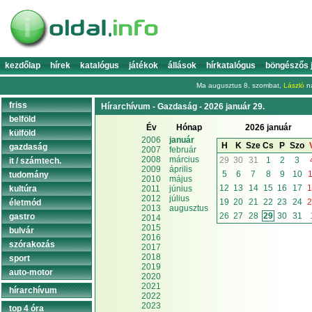
kezdőlap
hírek
katalógus
játékok
állások
hírkatalógus
böngészős 
Ma augusztus 8, szombat,
László
na
friss
Hírarchívum - Gazdaság - 2026 január 29.
belföld
Év
Hónap
2026 január
külföld
2006
január
H
K
Sze
Cs
P
Szo
gazdaság
2007
február
2008
március
29
30
31
1
2
3
it / számtech.
2009
április
5
6
7
8
9
10
1
tudomány
2010
május
12
13
14
15
16
17
1
kultúra
2011
június
2012
július
19
20
21
22
23
24
2
életmód
2013
augusztus
26
27
28
29
30
31
gastro
2014
2015
bulvár
2016
szórakozás
2017
2018
sport
2019
auto-motor
2020
2021
hírarchívum
2022
2023
top 4 óra