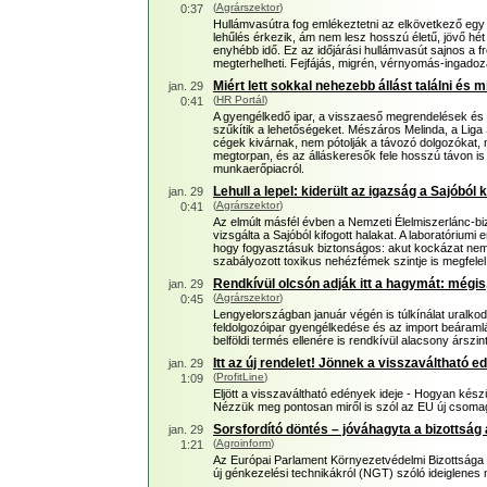
(
Agrárszektor
)
0:37
Hullámvasútra fog emlékeztetni az elkövetkező egy 
lehűlés érkezik, ám nem lesz hosszú életű, jövő hét
enyhébb idő. Ez az időjárási hullámvasút sajnos a 
megterhelheti. Fejfájás, migrén, vérnyomás-ingadoz
Miért lett sokkal nehezebb állást találni é
jan. 29
(
HR Portál
)
0:41
A gyengélkedő ipar, a visszaeső megrendelések és 
szűkítik a lehetőségeket. Mészáros Melinda, a Liga
cégek kivárnak, nem pótolják a távozó dolgozókat
megtorpan, és az álláskeresők fele hosszú távon is
munkaerőpiacról.
Lehull a lepel: kiderült az igazság a Sajóból k
jan. 29
(
Agrárszektor
)
0:41
Az elmúlt másfél évben a Nemzeti Élelmiszerlánc-bi
vizsgálta a Sajóból kifogott halakat. A laboratórium
hogy fogyasztásuk biztonságos: akut kockázat nem á
szabályozott toxikus nehézfémek szintje is megfelel
Rendkívül olcsón adják itt a hagymát: mégis,
jan. 29
(
Agrárszektor
)
0:45
Lengyelországban január végén is túlkínálat uralko
feldolgozóipar gyengélkedése és az import beáraml
belföldi termés ellenére is rendkívül alacsony árszint
Itt az új rendelet! Jönnek a visszaváltható e
jan. 29
(
ProfitLine
)
1:09
Eljött a visszaváltható edények ideje - Hogyan kés
Nézzük meg pontosan miről is szól az EU új csomag
Sorsfordító döntés – jóváhagyta a bizottság 
jan. 29
(
Agroinform
)
1:21
Az Európai Parlament Környezetvédelmi Bizottsága 
új génkezelési technikákról (NGT) szóló ideiglenes