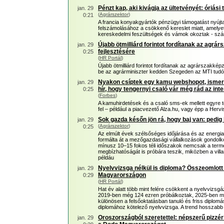
Pénzt kap, aki kivágja az ültetvényét: óriási
jan. 29
(
Agrárszektor
)
0:21
A francia konyakgyártók pénzügyi támogatást nyújt
felszámolásához a csökkenő kereslet miatt, amelye
kereskedelmi feszültségek és vámok okoztak - szá
Újabb ötmilliárd forintot fordítanak az agr
jan. 29
fejlesztésére
0:25
(
HR Portál
)
Újabb ötmilliárd forintot fordítanak az agrárszakképz
be az agrárminiszter kedden Szegeden az MTI tudós
Nyakon csíptek egy kamu webshopot, ismert 
jan. 29
hír, hogy tengernyi csaló vár még rád az int
0:25
(
Forbes
)
A kamuhirdetések és a csaló sms-ek mellett egyre
fel – például a piacvezető Alza.hu, vagy épp a Hervis
Sok gazda későn jön rá, hogy baj van: pedi
jan. 29
(
Agrárszektor
)
0:25
Az elmúlt évek szélsőséges időjárása és az energia
formálta át a mezőgazdasági vállalkozások gondolko
mínusz 10–15 fokos téli időszakok nemcsak a terme
megbízhatóságát is próbára teszik, miközben a vil
példáu
Nyelvvizsga nélkül is diploma? Összeomlott
jan. 29
Magyarországon
0:29
(
HR Portál
)
Hat év alatt több mint felére csökkent a nyelvviz
2019-ben még 124 ezren próbálkoztak, 2025-ben m
különösen a felsőoktatásban tanuló és friss diplomá
diplomához kötelező nyelvvizsga. A trend hosszabb 
Oroszországból szeretettel: népszerű pizzé
jan. 29