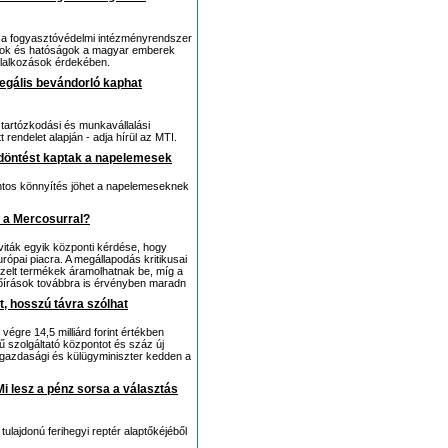
 a fogyasztóvédelmi intézményrendszer
umok és hatóságok a magyar emberek
llalkozások érdekében.
legális bevándorló kaphat
s tartózkodási és munkavállalási
 rendelet alapján - adja hírül az MTI.
döntést kaptak a napelemesek
ntos könnyítés jöhet a napelemeseknek
 a Mercosurral?
iták egyik központi kérdése, hogy
ópai piacra. A megállapodás kritikusai
ezelt termékek áramolhatnak be, míg a
előírások továbbra is érvényben maradn
, hosszú távra szólhat
égre 14,5 milliárd forint értékben
 szolgáltató központot és száz új
ülgazdasági és külügyminiszter kedden a
 Mi lesz a pénz sorsa a választás
tulajdonú ferihegyi reptér alaptőkéjéből