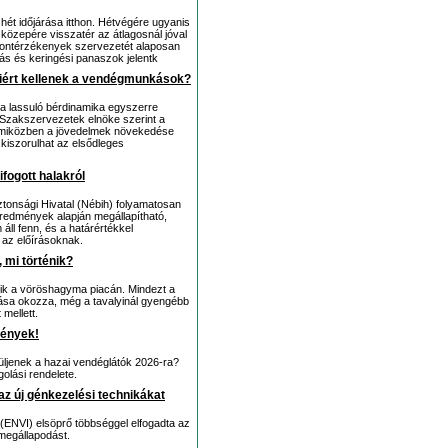
hét időjárása itthon. Hétvégére ugyanis
 közepére visszatér az átlagosnál jóval
frontérzékenyek szervezetét alaposan
ás és keringési panaszok jelentk
s miért kellenek a vendégmunkások?
a lassuló bérdinamika egyszerre
 Szakszervezetek elnöke szerint a
, miközben a jövedelmek növekedése
 kiszorulhat az elsődleges
ifogott halakról
ztonsági Hivatal (Nébih) folyamatosan
i eredmények alapján megállapítható,
ll fenn, és a határértékkel
 az előírásoknak.
 mi történik?
dik a vöröshagyma piacán. Mindezt a
ása okozza, még a tavalyinál gyengébb
 mellett.
dények!
züljenek a hazai vendéglátók 2026-ra?
olási rendelete.
az új génkezelési technikákat
(ENVI) elsöprő többséggel elfogadta az
 megállapodást.