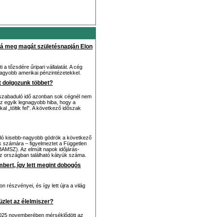
ná meg magát születésnapján Elon
a tőzsdére űripari vállalatát. A cég
gnagyobb amerikai pénzintézetekkel.
rt dolgozunk többet?
lszabaduló idő azonban sok cégnél nem
z egyik legnagyobb hiba, hogy a
 „töltik fel”. A következő időszak
ló kisebb-nagyobb gödrök a következő
k számára – figyelmeztet a Független
AMSZ). Az elmúlt napok időjárás-
az országban található kátyúk száma.
bert, így lett megint dobogós
 részvényei, és így lett újra a világ
üzlet az élelmiszer?
 2025 novemberében mérséklődött az