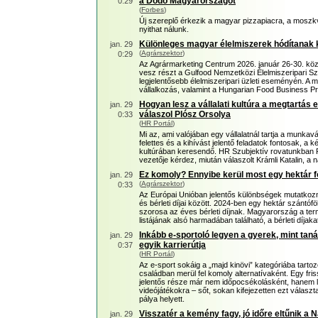
a Dodo Magyarországot
0:29
(
Forbes
)
Új szereplő érkezik a magyar pizzapiacra, a moszk
nyithat nálunk.
Különleges magyar élelmiszerek hódítanak 
jan. 29
(
Agrárszektor
)
0:29
Az Agrármarketing Centrum 2026. január 26-30. közö
vesz részt a Gulfood Nemzetközi Élelmiszeripari Sza
legjelentősebb élelmiszeripari üzleti eseményén. A 
vállalkozás, valamint a Hungarian Food Business P
Hogyan lesz a vállalati kultúra a megtartás 
jan. 29
válaszol Plósz Orsolya
0:33
(
HR Portál
)
Mi az, ami valójában egy vállalatnál tartja a munkavá
felettes és a kihívást jelentő feladatok fontosak, a ké
kultúrában keresendő. HR Szubjektív rovatunkban
vezetője kérdez, miután válaszolt Krámli Katalin, 
Ez komoly? Ennyibe kerül most egy hektár fö
jan. 29
(
Agrárszektor
)
0:33
Az Európai Unióban jelentős különbségek mutatkozn
és bérleti díjai között. 2024-ben egy hektár szántófö
szorosa az éves bérleti díjnak. Magyarország a ter
listájának alsó harmadában található, a bérleti díja
Inkább e-sportoló legyen a gyerek, mint tanár
jan. 29
egyik karrierútja
0:37
(
HR Portál
)
Az e-sport sokáig a „majd kinövi” kategóriába tarto
családban merül fel komoly alternatívaként. Egy fris
jelentős része már nem időpocsékolásként, hanem le
videójátékokra – sőt, sokan kifejezetten ezt vál
pálya helyett.
Visszatér a kemény fagy, jó időre eltűnik a 
jan. 29