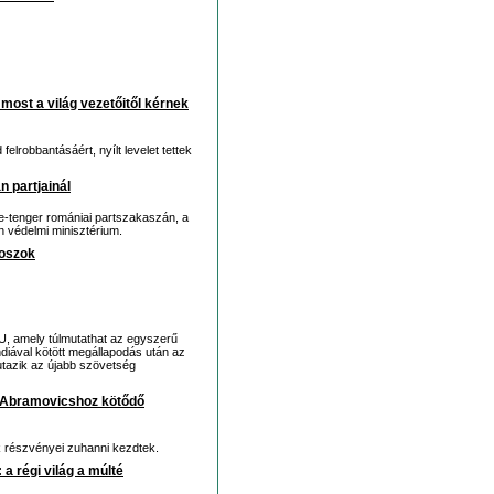
 most a világ vezetőitől kérnek
 felrobbantásáért, nyílt levelet tettek
n partjainál
te-tenger romániai partszakaszán, a
n védelmi minisztérium.
roszok
U, amely túlmutathat az egyszerű
iával kötött megállapodás után az
tazik az újabb szövetség
 Abramovicshoz kötődő
nk részvényei zuhanni kezdtek.
a régi világ a múlté