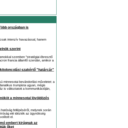
 Több országban is
csak intenzív havazással, hanem
elnök szerint
llamokkal szemben "stratégiai ébresztő
cron francia államfő szerdán, amikor a
itoloncolási szakértő "határcár"
sú minnesotai bevándorlási műveletet: a
 fanatikus trumpista ugyan, mégis
 is változtatott a kommunikációján,
nököt a minnesotai lövöldözés
i hatóság fellépéséről, melynek során
bíróság elé idézték az ügynökség
lított el.
omó embert kirúgnak az
tták őket