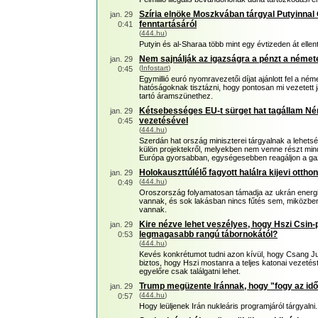
Szíria elnöke Moszkvában tárgyal Putyinnal
jan. 29
fenntartásáról
0:41
(
444.hu
)
Putyin és al-Sharaa több mint egy évtizeden át ellen
Nem sajnálják az igazságra a pénzt a német
jan. 29
(
Infostart
)
0:45
Egymillió euró nyomravezetői díjat ajánlott fel a n
hatóságoknak tisztázni, hogy pontosan mi vezetett j
tartó áramszünethez.
Kétsebességes EU-t sürget hat tagállam N
jan. 29
vezetésével
0:45
(
444.hu
)
Szerdán hat ország miniszterei tárgyalnak a lehets
külön projektekről, melyekben nem venne részt mind
Európa gyorsabban, egységesebben reagáljon a gazd
Holokauszttúlélő fagyott halálra kijevi ottho
jan. 29
(
444.hu
)
0:49
Oroszország folyamatosan támadja az ukrán energi
vannak, és sok lakásban nincs fűtés sem, miközben
vannak.
Kire nézve lehet veszélyes, hogy Hszi Csin
jan. 29
legmagasabb rangú tábornokától?
0:53
(
444.hu
)
Kevés konkrétumot tudni azon kívül, hogy Csang Ju-h
biztos, hogy Hszi mostanra a teljes katonai vezetés
egyelőre csak találgatni lehet.
Trump megüzente Iránnak, hogy "fogy az idő
jan. 29
(
444.hu
)
0:57
Hogy leüljenek Irán nukleáris programjáról tárgyalni.