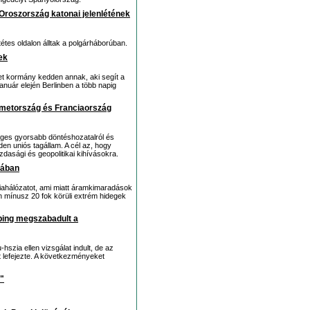
 Oroszország katonai jelenlétének
tétes oldalon álltak a polgárháborúban.
ek
émet kormány kedden annak, aki segít a
anuár elején Berlinben a több napig
émetország és Franciaország
éges gyorsabb döntéshozatalról és
en uniós tagállam. A cél az, hogy
asági és geopolitikai kihívásokra.
nában
ahálózatot, ami miatt áramkimaradások
 mínusz 20 fok körüli extrém hidegek
-ping megszabadult a
szia ellen vizsgálat indult, de az
t lefejezte. A következményeket
"