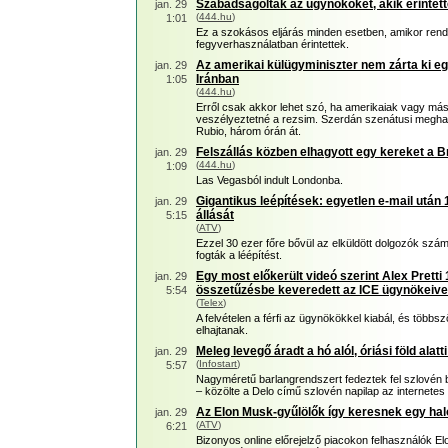
Szabadságolták az ügynököket, akik érintett
jan. 29
(
444.hu
)
1:01
Ez a szokásos eljárás minden esetben, amikor rend
fegyverhasználatban érintettek.
Az amerikai külügyminiszter nem zárta ki e
jan. 29
Iránban
1:05
(
444.hu
)
Erről csak akkor lehet szó, ha amerikaiak vagy má
veszélyeztetné a rezsim. Szerdán szenátusi megha
Rubio, három órán át.
Felszállás közben elhagyott egy kereket a Br
jan. 29
(
444.hu
)
1:09
Las Vegasból indult Londonba.
Gigantikus leépítések: egyetlen e-mail után 
jan. 29
állását
5:15
(
ATV
)
Ezzel 30 ezer főre bővül az elküldött dolgozók szám
fogták a léépítést.
Egy most előkerült videó szerint Alex Pretti 1
jan. 29
összetűzésbe keveredett az ICE ügynökeive
5:54
(
Telex
)
A felvételen a férfi az ügynökökkel kiabál, és több
elhajtanak.
Meleg levegő áradt a hó alól, óriási föld alat
jan. 29
(
Infostart
)
5:57
Nagyméretű barlangrendszert fedeztek fel szlovén 
– közölte a Delo című szlovén napilap az internetes 
Az Elon Musk-gyűlölők így keresnek egy ha
jan. 29
(
ATV
)
6:21
Bizonyos online előrejelző piacokon felhasználók E