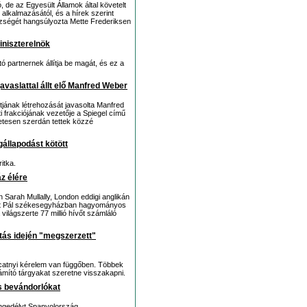
, de az Egyesült Államok által követelt
ő alkalmazásától, és a hírek szerint
észségét hangsúlyozta Mette Frederiksen
iniszterelnök
 partnernek állítja be magát, és ez a
javaslattal állt elő Manfred Weber
ztjának létrehozását javasolta Manfred
 frakciójának vezetője a Spiegel című
etesen szerdán tettek közzé
állapodást kötött
itka.
áz élére
n Sarah Mullally, London eddigi anglikán
ent Pál székesegyházban hagyományos
világszerte 77 millió hívőt számláló
tás idején "megszerzett"
tucatnyi kérelem van függőben. Többek
zámító tárgyakat szeretne visszakapni.
is bevándorlókat
 engedélyt Spanyolország.