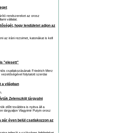
eget
hárító rendszereket az orosz
mi vállalat.
tőségét, hogy lendületet adjon az
i az iráni rezsimet, katonákat is kell
s "elesett"
uniós csatlakozásának Friedrich Merz
 vezetőségével folytatott szerdai
.
 a világban
n.
ták Zelenszkijt tárgyalni
ök előtt továbbra is nyitva áll a
 tárgyaljon Vlagyimir Putyin orosz
a pár éven belül csatlakozzon az
jna teljesíti a szükséges feltételeket.