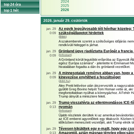
2024
top 24 óra
2025
2026
top 1 hét
2026. január 29. csütörtök
Az egyik legsúlyosabb téli hóvihar közeleg:
jan. 29
szükségállapotot hirdettek
0:09
(
Blikk
)
A szakemberek szerint a szélsőséges időjárás nem
rendkívüli hideggel is járhat.
Grönland ügye riadóztatta Európát a francia 
jan. 29
(
Infostart
)
0:09
A Grönland körüli legutóbbi erőpróba az Egyesült Á
egész Európa számára" - jelentette ki Emmanuel Ma
hivatalában fogadta a dán és grönlandi vezetőket.
A minnesotaiak reménye abban van, hogy a k
jan. 29
kinevezése enyhítheti a feszültséget
0:09
(
444.hu
)
Alex Pretti lelövése után átszervezték a nagyszabá
gyűlölt Greg Bovino helyét Tom Homan vette át, aki
megfontoltabban nyúlhat a könnygázhoz. A Fehér Ház
Trump átnyúlt a minisztere felett.
Trump visszahívta az ellentmondásos ICE-fő
jan. 29
nyomán
0:13
(
Infostart
)
Újabb részletek derültek ki az amerikai bevándorlás
az ICE emberei agyonlőttek egy tiltakozót. Közben 
időközben menesztett vezetőjét, akit Trump elnök távo
Tévesen kiküldtek egy e-mailt, hogy egy cs
jan. 29
Amazontól, aztán másnap tényleg elbocsáto
0:13