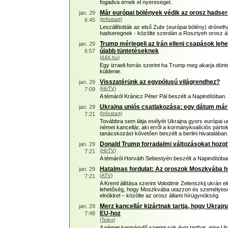
fogadva érnek el nyereséget.
Már európai bölények védik az orosz hadser
jan. 29
(
Infostart
)
6:45
Leszállították az első Zubr (európai bölény) drónel
hadseregnek - közölte szerdán a Rosztyeh orosz álla
Trump mérlegeli az Irán elleni csapások lehe
jan. 29
újabb tüntetéseknek
6:57
(
444.hu
)
Egy izraeli forrás szerint ha Trump meg akarja dönten
küldenie.
Visszatérünk az egypólusú világrendhez?
jan. 29
(
HírTV
)
7:09
A témáról Kránicz Péter Pál beszélt a Napindítóban.
Ukrajna uniós csatlakozása: egy dátum mári
jan. 29
(
Infostart
)
7:21
Továbbra sem látja esélyét Ukrajna gyors európai 
német kancellár, aki erről a kormánykoalíciós pártok
tanácskozást követően beszélt a berlini hivatalában
Donald Trump forradalmi változásokat hozott
jan. 29
(
HírTV
)
7:21
A témáról Horváth Sebestyén beszélt a Napindítóba
Hatalmas fordulat: Az oroszok Moszkvába hív
jan. 29
(
ATV
)
7:21
A Kreml állítása szerint Volodimir Zelenszkij ukrán eln
lehetőség, hogy Moszkvába utazzon és személyesen
elnökkel – közölte az orosz állami hírügynökség.
Merz kancellár kizártnak tartja, hogy Ukrajn
jan. 29
EU-hoz
7:48
(
Telex
)
A német kormányfő szerint sok évig tarthat, mire Ukra