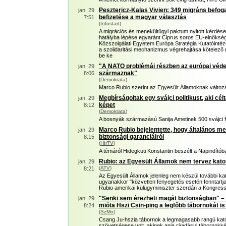
Pesztericz-Kalas Vivien: 349 migráns befoga
jan. 29
befizetése a magyar választás
7:51
(
Infostart
)
A migrációs és menekültügyi paktum nyitott kérdése
hatályba lépése egyaránt Ciprus soros EU-elnökség
Közszolgálati Egyetem Európa Stratégia Kutatóintéz
a szolidaritási mechanizmus végrehajtása kötelező
be ke
"A NATO problémái részben az európai véd
jan. 29
származnak"
8:06
(
Demokrata
)
Marco Rubio szerint az Egyesült Államoknak változ
Megbírságoltak egy svájci politikust, aki cé
jan. 29
képet
8:12
(
Demokrata
)
A bosnyák származású Sanija Ametinek 500 svájci fr
Marco Rubio bejelentette, hogy általános me
jan. 29
biztonsági garanciáiról
8:15
(
HírTV
)
A témáról Hidegkuti Konstantin beszélt a Napindítób
Rubio: az Egyesült Államok nem tervez kat
jan. 29
(
ATV
)
8:21
Az Egyesült Államok jelenleg nem készül további k
ugyanakkor "közvetlen fenyegetés esetén fenntartja 
Rubio amerikai külügyminiszter szerdán a Kongress
"Senki sem érezheti magát biztonságban" – 
jan. 29
mióta Hszi Csin-ping a legfőbb tábornokát is f
8:24
(
SzMo
)
Csang Ju-hszia tábornok a legmagasabb rangú kato
szövetségese volt, akinek apja ráadásul tábornokkén