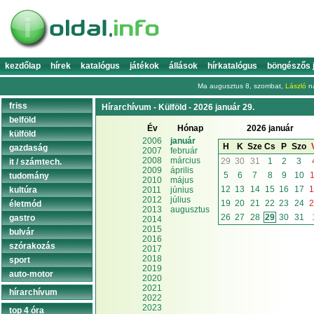
kezdőlap
hírek
katalógus
játékok
állások
hírkatalógus
böngészős 
Ma augusztus 8, szombat,
László
na
friss
Hírarchívum - Külföld - 2026 január 29.
belföld
Év
Hónap
2026 január
külföld
2006
január
H
K
Sze
Cs
P
Szo
gazdaság
2007
február
2008
március
29
30
31
1
2
3
it / számtech.
2009
április
5
6
7
8
9
10
1
tudomány
2010
május
12
13
14
15
16
17
1
kultúra
2011
június
2012
július
19
20
21
22
23
24
2
életmód
2013
augusztus
26
27
28
29
30
31
gastro
2014
2015
bulvár
2016
szórakozás
2017
2018
sport
2019
auto-motor
2020
2021
hírarchívum
2022
2023
top 4 óra