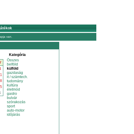
játékok
pja van.
Kategória
Összes
V
belföld
külföld
4
gazdaság
1
it / számtech.
8
tudomány
kultúra
5
életmód
1
gastro
bulvár
szórakozás
sport
auto-motor
időjárás