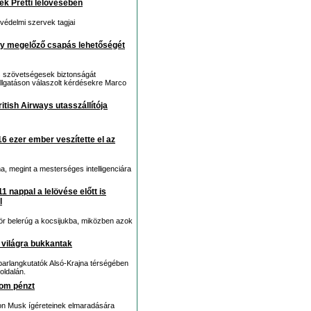
ek Pretti lelövésében
védelmi szervek tagjai
gy megelőző csapás lehetőségét
s szövetségesek biztonságát
llgatáson válaszolt kérdésekre Marco
itish Airways utasszállítója
16 ezer ember veszítette el az
a, megint a mesterséges intelligenciára
1 nappal a lelövése előtt is
l
ször belerúg a kocsijukba, miközben azok
ti világra bukkantak
barlangkutatók Alsó-Krajna térségében
oldalán.
lom pénzt
lon Musk ígéreteinek elmaradására