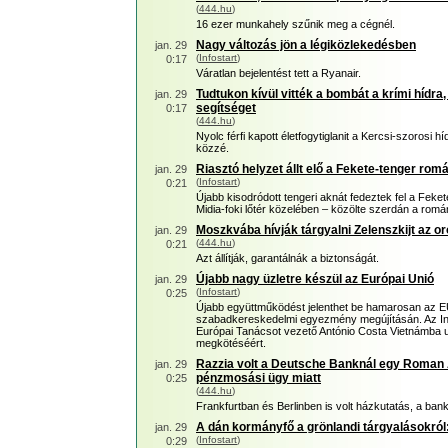
(
444.hu
)
16 ezer munkahely szűnik meg a cégnél.
Nagy változás jön a légiközlekedésben
jan. 29
(
Infostart
)
0:17
Váratlan bejelentést tett a Ryanair.
Tudtukon kívül vitték a bombát a krími hídra,
jan. 29
segítséget
0:17
(
444.hu
)
Nyolc férfi kapott életfogytiglanit a Kercsi-szorosi híd
közzé.
Riasztó helyzet állt elő a Fekete-tenger romá
jan. 29
(
Infostart
)
0:21
Újabb kisodródott tengeri aknát fedeztek fel a Feke
Midia-foki lőtér közelében – közölte szerdán a romá
Moszkvába hívják tárgyalni Zelenszkijt az o
jan. 29
(
444.hu
)
0:21
Azt állítják, garantálnák a biztonságát.
Újabb nagy üzletre készül az Európai Unió
jan. 29
(
Infostart
)
0:25
Újabb együttműködést jelenthet be hamarosan az E
szabadkereskedelmi egyezmény megújításán. Az Ind
Európai Tanácsot vezető António Costa Vietnámba u
megkötéséért.
Razzia volt a Deutsche Banknál egy Roman
jan. 29
pénzmosási ügy miatt
0:25
(
444.hu
)
Frankfurtban és Berlinben is volt házkutatás, a ba
A dán kormányfő a grönlandi tárgyalásokról: 
jan. 29
(
Infostart
)
0:29