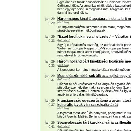
Egyelőre elcsitultak a viharfelhők a Dániához tartozó
Grönland fölött. Az amerikai elnök elállt a katonai er
beéri egyfajta "ciprusi megoldással". Tárgyalási k
dán miniszterelnök is.
Háromnapos kínai látogatásra indult a brit m
jan. 29
(
444.hu
)
0:29
Trump Amerikájával szemben Kína stabil, megbízható
stratégia egyelőre működni látszik.
"Ezzel fordítjuk meg a helyzetet" – Váratlan 
jan. 29
(
Infostart
)
0:33
Egy új európai uniós tisztség, az európai elnök pos
Weber, az Európai Néppárt (EPP) európai parlamenti
német magazinnak adott interjújában, amelyből előz
részleteket hírügynökségek.
Három holland párt kisebbségi koalíciós meg
jan. 29
(
444.hu
)
0:33
A kisebbségi kormány megalakulása meglehetősen r
Most először női érsek állt az anglikán egyh
jan. 29
(
Infostart
)
0:37
Először áll női vallási vezető az anglikán egyház élé
püspöke személyében, akit szerdán a londoni Sz
szertartással avattak Canterbury érsekévé és így a 
anglikán unió vallási főméltóságává.
Franciaország egyszerűsítené a gyarmatosí
jan. 29
kulturális javak visszaszolgáltatását
0:37
(
444.hu
)
A folyamat most lassú és bonyolult, pedig most is 
között Algéria, Mali és Benin is nemzeti kincsnek s
Spanyolország tárt karokkal várja az illegál
jan. 29
(
Infostart
)
0:41
Félmillió illegális bevándorlónak adna tartózkodási