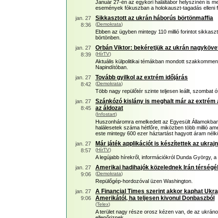
Január 27-én az egykori haláltábor helyszínén is m
események fókuszban a holokauszt-tagadás elleni fe
Sikkasztott az ukrán háborús börtönmaffia
jan. 27
(
Demokrata
)
8:36
Ebben az ügyben mintegy 110 millió forintot sikkaszt
börtönben.
Orbán Viktor: bekéretjük az ukrán nagyköve
jan. 27
(
HírTV
)
8:39
Aktuális külpolitikai témákban mondott szakkommen
Napindítóban.
Tovább gyilkol az extrém időjárás
jan. 27
(
Demokrata
)
8:42
Több nagy repülőtér szinte teljesen leállt, szombat ót
Szánkózó kislány is meghalt már az extrém 
jan. 27
az áldozat
8:45
(
Infostart
)
Huszonháromra emelkedett az Egyesült Államokban 
halálesetek száma hétfőre, miközben több millió ame
este mintegy 600 ezer háztartást hagyott áram nélkü
Már játék applikációt is készítettek az ukra
jan. 27
(
HírTV
)
8:57
A legújabb hírekről, információkról Dunda György, a 
Amerikai hadihajók közelednek Irán térségé
jan. 27
(
Demokrata
)
9:06
Repülőgép-hordozóval üzen Washington.
A Financial Times szerint akkor kaphat Ukra
jan. 27
Amerikától, ha teljesen kivonul Donbaszból
9:06
(
Telex
)
A terület nagy része orosz kézen van, de az ukrán
ellenőriznek.