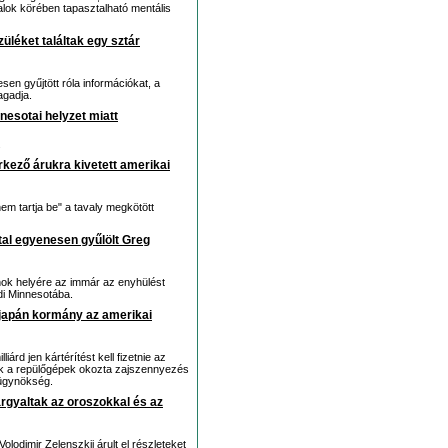
talok körében tapasztalható mentális
züléket találtak egy sztár
esen gyűjtött róla információkat, a
agadja.
nesotai helyzet miatt
.
rkező árukra kivetett amerikai
em tartja be" a tavaly megkötött
ltal egyenesen gyűlölt Greg
ok helyére az immár az enyhülést
di Minnesotába.
 a japán kormány az amerikai
árd jen kártérítést kell fizetnie az
nek a repülőgépek okozta zajszennyezés
írügynökség.
árgyaltak az oroszokkal és az
odimir Zelenszkij árult el részleteket