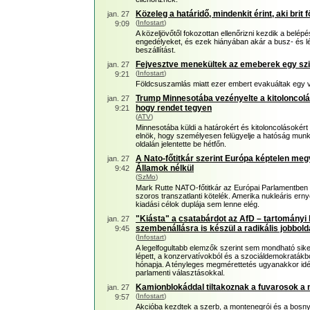
Közeleg a határidő, mindenkit érint, aki brit 
jan. 27
(
Infostart
)
9:09
A közeljövőtől fokozottan ellenőrizni kezdik a belé
engedélyeket, és ezek hiányában akár a busz- és l
beszállítást.
Fejvesztve menekültek az emeberek egy szic
jan. 27
(
Infostart
)
9:21
Földcsuszamlás miatt ezer embert evakuáltak egy v
Trump Minnesotába vezényelte a kitoloncolás
jan. 27
hogy rendet tegyen
9:21
(
ATV
)
Minnesotába küldi a határokért és kitoloncolásokért 
elnök, hogy személyesen felügyelje a hatóság munk
oldalán jelentette be hétfőn.
A Nato-főtitkár szerint Európa képtelen me
jan. 27
Államok nélkül
9:42
(
SzMo
)
Mark Rutte NATO-főtitkár az Európai Parlamentben fe
szoros transzatlanti kötelék. Amerika nukleáris ernyő
kiadási célok duplája sem lenne elég.
"Kiásta" a csatabárdot az AfD – tartományi
jan. 27
szembenállásra is készül a radikális jobbolda
9:45
(
Infostart
)
A legelfogultabb elemzők szerint sem mondható sike
lépett, a konzervatívokból és a szociáldemokratákbó
hónapja. A tényleges megmérettetés ugyanakkor idé
parlamenti választásokkal.
Kamionblokáddal tiltakoznak a fuvarosok a
jan. 27
(
Infostart
)
9:57
Akcióba kezdtek a szerb, a montenegrói és a bosnyá