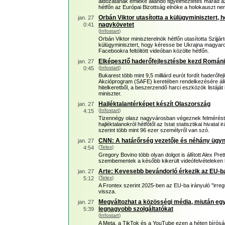
áldozatának emléke állandó figyelmeztetés marad az
hétfőn az Európai Bizottság elnöke a holokauszt ne
Orbán Viktor utasította a külügyminisztert,
jan. 27
nagykövetet
0:41
(
Infostart
)
Orbán Viktor miniszterelnök hétfőn utasította Szijjá
külügyminisztert, hogy kéresse be Ukrajna magyaro
Facebookra feltöltött videóban közölte hétfőn.
Elképesztő haderőfejlesztésbe kezd Román
jan. 27
(
Infostart
)
0:45
Bukarest több mint 9,5 milliárd eurót fordít haderőfe
Akcióprogram (SAFE) keretében rendelkezésére áll
hitelkeretből, a beszerzendő harci eszközök listájá
miniszter.
Hajléktalantérképet készít Olaszország
jan. 27
(
Infostart
)
4:15
Tizennégy olasz nagyvárosban végeznek felmérést
hajléktalanokról hétfőtől az Istat statisztikai hivatal
szerint több mint 96 ezer személyről van szó.
CNN: A határőrség vezetője és néhány ügyn
jan. 27
(
Telex
)
4:54
Gregory Bovino több olyan dolgot is állított Alex Pre
szembementek a később kikerült videófelvételeken l
Arte: Kevesebb bevándorló érkezik az EU-ba
jan. 27
(
Telex
)
5:12
A Frontex szerint 2025-ben az EU-ba irányuló "irreg
vissza.
Megváltozhat a közösségi média, miután egy
jan. 27
legnagyobb szolgáltatókat
5:39
(
Infostart
)
A Meta, a TikTok és a YouTube ezen a héten bírósági