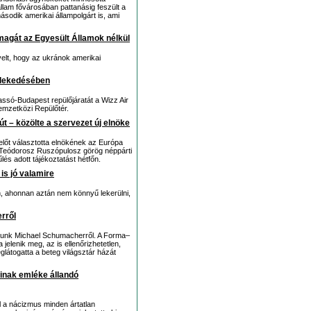
állam fővárosában pattanásig feszült a
sodik amerikai állampolgárt is, ami
magát az Egyesült Államok nélkül
velt, hogy az ukránok amerikai
zlekedésében
ssó-Budapest repülőjáratát a Wizz Air
emzetközi Repülőtér.
 – közölte a szervezet új elnöke
előt választotta elnökének az Európa
 Teódorosz Ruszópulosz görög néppárti
űlés adott tájékoztatást hétfőn.
is jó valamire
án, ahonnan aztán nem könnyű lekerülni,
rről
udunk Michael Schumacherről. A Forma–
elenik meg, az is ellenőrizhetetlen,
eglátogatta a beteg világsztár házát
ainak emléke állandó
al a nácizmus minden ártatlan