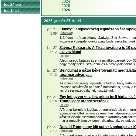
2024
top 24 óra
2025
2026
top 1 hét
2026. január 27. kedd
Elhunyt Lengyelország legidősebb állampol
jan. 27
(
Infostart
)
0:09
113 éves korában elhunyt Jadwiga Zak-Stewart, Len
közölte a közép-lengyelországi Lódz városban működ
Závecz Research: A Tisza továbbra is 10 szá
jan. 27
szavazóknál
0:12
(
Telex
)
A legfrissebb kutatás szerint mindkét pártnak úgy 
hogy menjenek el szavazni, és a bizonytalanokat is
Beindulhat a gázai békefolyamat: megtalálták
jan. 27
túsz maradványait
0:13
(
Infostart
)
Az izraeli hadsereg bejelentette hétfőn, hogy katon
Izraelbe szállították az utolsó holttestet is, amely 
terrorszervezet valamely túszáé volt.
Egy lefegyverzett, leszorított férfi hátba lö
jan. 27
Trump idegenrendészetének
0:16
(
Telex
)
A Trump-kormány igyekezett terroristának és merénylő
szombaton lőttek agyon az amerikai határőrség ügy
készült videók ellentmondanak a kormányzati narra
már a republikánusok sem hallgathatnak, ez súlyo
Donald Trump: egy idő után kivonhatjuk az I
jan. 27
(
Infostart
)
0:17
A Trump-kormányzat egy idő után kivonhatja a bev