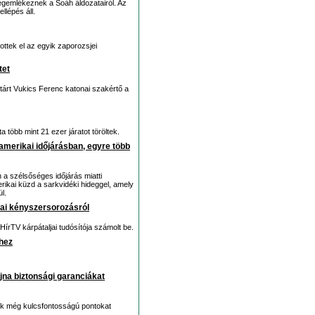
egemlékeznek a Soáh áldozatairól. Az
llépés áll.
ottek el az egyik zaporozsjei
tet
tárt Vukics Ferenc katonai szakértő a
a több mint 21 ezer járatot töröltek.
amerikai időjárásban, egyre több
a szélsőséges időjárás miatti
rikai küzd a sarkvidéki hideggel, amely
l.
jnai kényszersorozásról
HírTV kárpátaljai tudósítója számolt be.
hez
jna biztonsági garanciákat
ok még kulcsfontosságú pontokat