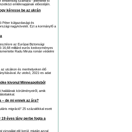
 emberiség számára - jelentette ki
mzetközi emléknapjának előestéjén.
 hogy kéresse be az ukrán
rtó Péter külgazdasági és
rszági nagykövetét. Ezt a kormányfő a
ia
jlesztésre az Európai Biztonsági
ó 16,68 milliárd eurós kedvezményes
t ismertette Radu Miruta román védelmi
 az utcákon és menhelyeken élő
 irányításával. Az utolsó, 2021-es adat
öke kivonul Minneapolisból
tti halálának körülményeiről, amik
átottakkal.
 – de mi ennek az ára?
uláris migráció" 25 százalékkal esett
 19 éves lány perbe fogta a
 vizsgálat elé kerül, miután azzal