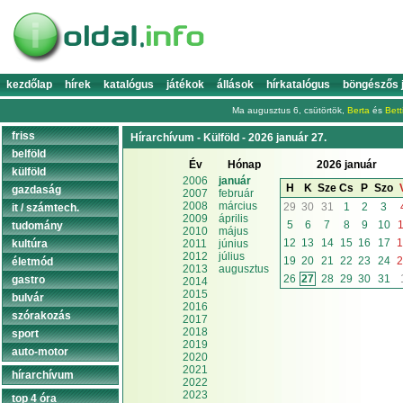
kezdőlap
hírek
katalógus
játékok
állások
hírkatalógus
böngészős 
Ma augusztus 6, csütörtök,
Berta
és
Bett
friss
Hírarchívum - Külföld - 2026 január 27.
belföld
Év
Hónap
2026 január
külföld
2006
január
H
K
Sze
Cs
P
Szo
gazdaság
2007
február
2008
március
29
30
31
1
2
3
it / számtech.
2009
április
5
6
7
8
9
10
1
tudomány
2010
május
12
13
14
15
16
17
1
kultúra
2011
június
2012
július
19
20
21
22
23
24
2
életmód
2013
augusztus
26
27
28
29
30
31
gastro
2014
2015
bulvár
2016
szórakozás
2017
2018
sport
2019
auto-motor
2020
2021
hírarchívum
2022
2023
top 4 óra