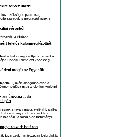
földre tervez utazni
péshez szükséges papírokat,
égitársaságok is megtagadhatják a
íliai városból
árosból Szicíliában.
ért felelős különmegbízottját,
felelős különmegbízottját az amerikai
áját. Donald Trump ezt közösségi
gvédeni magát az Egyesült
jtette ki, miért elengedhetetlen a
jének pótlása miatt a jelenlegi védelmi
 kormányzásra, de
li párt
resnek a tavaly május elején hivatalba
l álló kormánykoalíció első kilenc
n kezdődik a sorozatos tartományi
 magyar-szerb határon
k fuvarozók, határozatlan ideig blokád