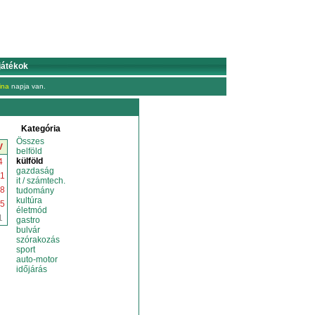
játékok
ina
napja van.
Kategória
Összes
V
belföld
külföld
4
gazdaság
1
it / számtech.
8
tudomány
kultúra
5
életmód
1
gastro
bulvár
szórakozás
sport
auto-motor
időjárás