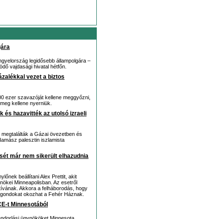
gára
gyelország legidősebb állampolgára –
ő vajdasági hivatal hétfőn.
zalékkal vezet a biztos
300 ezer szavazóját kellene meggyőzni,
 meg kellene nyerniük.
 és hazavitték az utolsó izraeli
ái megtalálták a Gázai övezetben és
a Hamász palesztin iszlamista
vését már nem sikerült elhazudnia
nek beállítani Alex Prettit, akit
nökei Minneapolisban. Az esetről
tívának. Akkora a felháborodás, hogy
s gondokat okozhat a Fehér Háznak.
CE-t Minnesotából
ándorlási ügynököket Minnesota