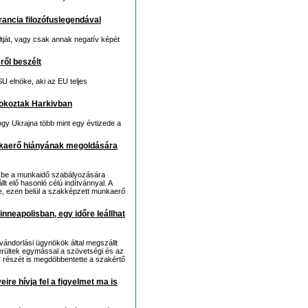
francia filozófuslegendával
ltját, vagy csak annak negatív képét
ől beszélt
SU elnöke, aki az EU teljes
okoztak Harkivban
ogy Ukrajna több mint egy évtizede a
nkaerő hiányának megoldására
ta be a munkaidő szabályozására
lt elő hasonló célú indítvánnyal. A
e, ezen belül a szakképzett munkaerő
nneapolisban, egy időre leállhat
evándorlási ügynökök által megszállt
erültek egymással a szövetségi és az
 részét is megdöbbentette a szakértő
eire hívja fel a figyelmet ma is