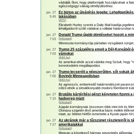
vádolják őket, hogy platformjaik hozzájárulnak a fia
egészségügyi válság elmélyüléséhez.
Ez biztos az újságírás legalja: Lehallgatókés
jan. 27
lakásában
5:45
(
ATV
)
Elizabeth Hurley szerint a Daily Mail kiadója jogellen
lehallgatásról szóló vádakat a vállalat határozottan t
Donald Trump újabb döntéseket hozott a min
jan. 27
(
Infostart
)
7:03
Minnesota kormányzója pártatlan vizsgálatot sürget
Trump 25 százalékra emeli a Dél-Koreából é
jan. 27
vámokat
7:03
(
444.hu
)
Az amerikai elnök azzal vádolta meg Szöult, hogy "n
kereskedelmi megállapodást.
Trump lecseréli a népszerűtlen, sőt sokak á
jan. 27
Bovinót Minneapolisban
7:05
(
444.hu
)
Az agresszív, emberkedő határrendészeti parancsn
célzó elnök a simulékonyabb modorú főemberét kül
Brutális kártérítési pénzt kénytelen fizetni
jan. 27
hadsereg miatt
7:15
(
Infostart
)
A japán kormánynak összesen több mint két és félmilli
Okinava szigetén lévő amerikai bázis mellett élők
miatt, az ítéletet hétfőn ismertette a Kyodo japán h
Az ukránok már a tűzszünet részleteiről is t
jan. 27
amerikaiakkal
7:27
(
Infostart
)
Megvan a következő hármas egyeztetés időpontja, Vol