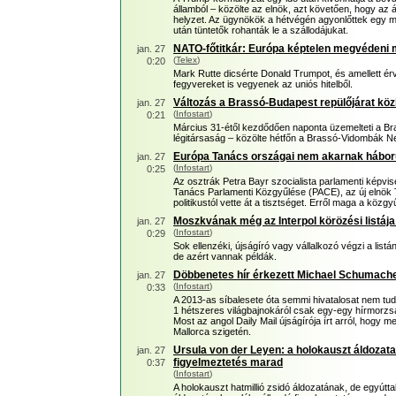
államból – közölte az elnök, azt követően, hogy az 
helyzet. Az ügynökök a hétvégén agyonlőttek egy má
után tüntetők rohanták le a szállodájukat.
NATO-főtitkár: Európa képtelen megvédeni 
jan. 27
(
Telex
)
0:20
Mark Rutte dicsérte Donald Trumpot, és amellett ér
fegyvereket is vegyenek az uniós hitelből.
Változás a Brassó-Budapest repülőjárat kö
jan. 27
(
Infostart
)
0:21
Március 31-étől kezdődően naponta üzemelteti a Bra
légitársaság – közölte hétfőn a Brassó-Vidombák N
Európa Tanács országai nem akarnak háborút
jan. 27
(
Infostart
)
0:25
Az osztrák Petra Bayr szocialista parlamenti képvis
Tanács Parlamenti Közgyűlése (PACE), az új elnök
politikustól vette át a tisztséget. Erről maga a közgy
Moszkvának még az Interpol körözési listája 
jan. 27
(
Infostart
)
0:29
Sok ellenzéki, újságíró vagy vállalkozó végzi a list
de azért vannak példák.
Döbbenetes hír érkezett Michael Schumache
jan. 27
(
Infostart
)
0:33
A 2013-as síbalesete óta semmi hivatalosat nem t
1 hétszeres világbajnokáról csak egy-egy hírmorzsa j
Most az angol Daily Mail újságírója írt arról, hogy m
Mallorca szigetén.
Ursula von der Leyen: a holokauszt áldozat
jan. 27
figyelmeztetés marad
0:37
(
Infostart
)
A holokauszt hatmillió zsidó áldozatának, de egyútt