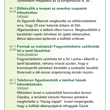
Szombaton megalakul az új kongresszus is, az…
Előkészítik a terepet az amerikai csapatok
jan. 2
15:36
érkezéséhez
(
Infostart
)
Az Egyesült Államok megkezdte az előkészületeket
arra, hogy 20 ezer katonát dobjon át Dél-
Afganisztánba a tálibok elleni harcra. Megkezdődött a
kandahári reptér bővítése és újabb laktanyákat,
illetve táborokat építenek a külföldi erőknek.
Forrnak az indulatok! Fegyverletételre szólították
jan. 2
15:36
fel a tamil lázadókat
(
Kripto Akadémia
)
Fegyverletételre szólította fel a Srí Lanka-i államfő a
tamil lázadókat, néhány órával azután, hogy a
kormányerők pénteken bevették a szakadár lázadók
fővárosát a dél-ázsiai szigetország északi részén.
Telefonon figyelmeztetik a lakókat házaik
jan. 2
16:12
lebombázására
(
Infostart
)
Miközben Izrael a szárazföldi bevonulást tervezi
Gázába, a területet irányító Hamasz péntekre
meghirdette a "Harag napját". Izrael megengedte,
hogy a külföldi állampolgárok elhagyják Gázát.