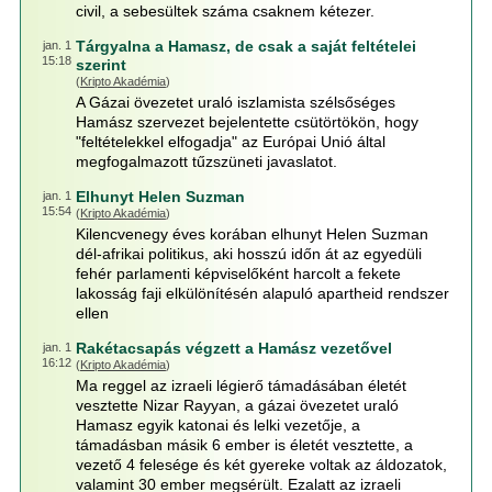
civil, a sebesültek száma csaknem kétezer.
Tárgyalna a Hamasz, de csak a saját feltételei
jan. 1
15:18
szerint
(
Kripto Akadémia
)
A Gázai övezetet uraló iszlamista szélsőséges
Hamász szervezet bejelentette csütörtökön, hogy
"feltételekkel elfogadja" az Európai Unió által
megfogalmazott tűzszüneti javaslatot.
Elhunyt Helen Suzman
jan. 1
15:54
(
Kripto Akadémia
)
Kilencvenegy éves korában elhunyt Helen Suzman
dél-afrikai politikus, aki hosszú időn át az egyedüli
fehér parlamenti képviselőként harcolt a fekete
lakosság faji elkülönítésén alapuló apartheid rendszer
ellen
Rakétacsapás végzett a Hamász vezetővel
jan. 1
16:12
(
Kripto Akadémia
)
Ma reggel az izraeli légierő támadásában életét
vesztette Nizar Rayyan, a gázai övezetet uraló
Hamasz egyik katonai és lelki vezetője, a
támadásban másik 6 ember is életét vesztette, a
vezető 4 felesége és két gyereke voltak az áldozatok,
valamint 30 ember megsérült. Ezalatt az izraeli