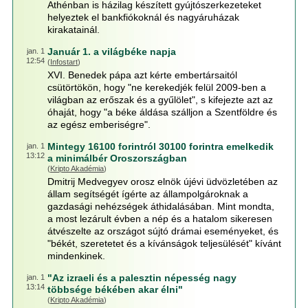
Athénban is házilag készített gyújtószerkezeteket
helyeztek el bankfiókoknál és nagyáruházak
kirakatainál.
Január 1. a világbéke napja
jan. 1
12:54
(
Infostart
)
XVI. Benedek pápa azt kérte embertársaitól
csütörtökön, hogy "ne kerekedjék felül 2009-ben a
világban az erőszak és a gyűlölet", s kifejezte azt az
óhaját, hogy "a béke áldása szálljon a Szentföldre és
az egész emberiségre".
Mintegy 16100 forintról 30100 forintra emelkedik
jan. 1
13:12
a minimálbér Oroszországban
(
Kripto Akadémia
)
Dmitrij Medvegyev orosz elnök újévi üdvözletében az
állam segítségét ígérte az állampolgároknak a
gazdasági nehézségek áthidalásában. Mint mondta,
a most lezárult évben a nép és a hatalom sikeresen
átvészelte az országot sújtó drámai eseményeket, és
"békét, szeretetet és a kívánságok teljesülését" kívánt
mindenkinek.
"Az izraeli és a palesztin népesség nagy
jan. 1
13:14
többsége békében akar élni"
(
Kripto Akadémia
)