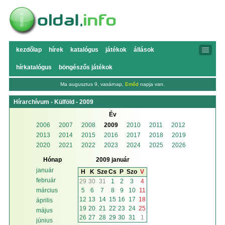
kezdőlap
hírek
katalógus
játékok
állások
hírkatalógus
böngészős játékok
Ma augusztus 9, vasárnap,
Emőd
napja van.
Hírarchívum - Külföld - 2009
Év
2006
2007
2008
2009
2010
2011
2012
2013
2014
2015
2016
2017
2018
2019
2020
2021
2022
2023
2024
2025
2026
Hónap
2009 január
január
H
K
Sze
Cs
P
Szo
V
február
29
30
31
1
2
3
4
5
6
7
8
9
10
11
március
12
13
14
15
16
17
18
április
19
20
21
22
23
24
25
május
26
27
28
29
30
31
1
június