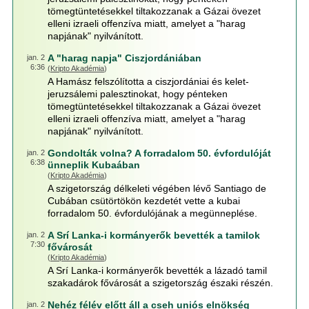
tömegtüntetésekkel tiltakozzanak a Gázai övezet
elleni izraeli offenzíva miatt, amelyet a "harag
napjának" nyilvánított.
A "harag napja" Ciszjordániában
jan. 2
6:36
(
Kripto Akadémia
)
A Hamász felszólította a ciszjordániai és kelet-
jeruzsálemi palesztinokat, hogy pénteken
tömegtüntetésekkel tiltakozzanak a Gázai övezet
elleni izraeli offenzíva miatt, amelyet a "harag
napjának" nyilvánított.
Gondolták volna? A forradalom 50. évfordulóját
jan. 2
6:38
ünneplik Kubaában
(
Kripto Akadémia
)
A szigetország délkeleti végében lévő Santiago de
Cubában csütörtökön kezdetét vette a kubai
forradalom 50. évfordulójának a megünneplése.
A Srí Lanka-i kormányerők bevették a tamilok
jan. 2
7:30
fővárosát
(
Kripto Akadémia
)
A Srí Lanka-i kormányerők bevették a lázadó tamil
szakadárok fővárosát a szigetország északi részén.
Nehéz félév előtt áll a cseh uniós elnökség
jan. 2