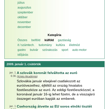
július
augusztus
szeptember
október
november
december
Kategória
Összes
belföld
külföld
gazdaság
it / számtech.
tudomány
kultúra
életmód
gastro
bulvár
szórakozás
sport
auto-motor
időjárás
2009. január 1. csütörtök
A szlovák koronát felváltotta az euró
jan. 1
6:36
(
Kripto Akadémia
)
Szlovákia január elsejével csatlakozott az
euróövezethez, éjféltől az ország hivatalos
fizetőeszköze az euró. Az eddigi fizetőeszközzel, a
koronával január 16-ig lehet fizetni, de a visszajáró
összeget euróban kapják az emberek.
Csehország átvette az EU soros elnöki tisztét
jan. 1