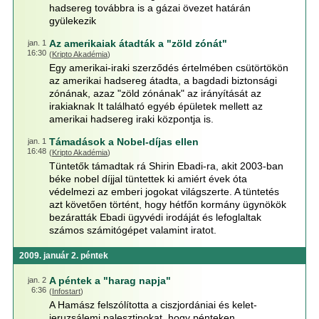
hadsereg továbbra is a gázai övezet határán
gyülekezik
Az amerikaiak átadták a "zöld zónát"
jan. 1
16:30
(
Kripto Akadémia
)
Egy amerikai-iraki szerződés értelmében csütörtökön
az amerikai hadsereg átadta, a bagdadi biztonsági
zónának, azaz "zöld zónának" az irányítását az
irakiaknak It található egyéb épületek mellett az
amerikai hadsereg iraki központja is.
Támadások a Nobel-díjas ellen
jan. 1
16:48
(
Kripto Akadémia
)
Tüntetők támadtak rá Shirin Ebadi-ra, akit 2003-ban
béke nobel díjjal tüntettek ki amiért évek óta
védelmezi az emberi jogokat világszerte. A tüntetés
azt követően történt, hogy hétfőn kormány ügynökök
bezáratták Ebadi ügyvédi irodáját és lefoglaltak
számos számitógépet valamint iratot.
2009. január 2. péntek
A péntek a "harag napja"
jan. 2
6:36
(
Infostart
)
A Hamász felszólította a ciszjordániai és kelet-
jeruzsálemi palesztinokat, hogy pénteken