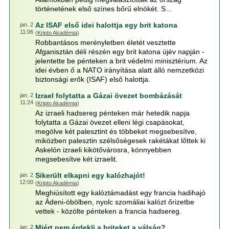
történetének első színes bőrű elnökét. S…
Az ISAF első idei halottja egy brit katona
jan. 2
11:06
(
Kripto Akadémia
)
Robbantásos merényletben életét vesztette
Afganisztán déli részén egy brit katona újév napján -
jelentette be pénteken a brit védelmi minisztérium. Az
idei évben ő a NATO irányítása alatt álló nemzetközi
biztonsági erők (ISAF) első halottja.
Izrael folytatta a Gázai övezet bombázását
jan. 2
11:24
(
Kripto Akadémia
)
Az izraeli hadsereg pénteken már hetedik napja
folytatta a Gázai övezet elleni légi csapásokat,
megölve két palesztint és többeket megsebesítve,
miközben palesztin szélsőségesek rakétákat lőttek ki
Askelón izraeli kikötővárosra, könnyebben
megsebesítve két izraelit.
Sikerült elkapni egy kalózhajót!
jan. 2
12:00
(
Kripto Akadémia
)
Meghiúsított egy kalóztámadást egy francia hadihajó
az Ádeni-öbölben, nyolc szomáliai kalózt őrizetbe
vettek - közölte pénteken a francia hadsereg.
Miért nem érdekli a briteket a válság?
jan. 2