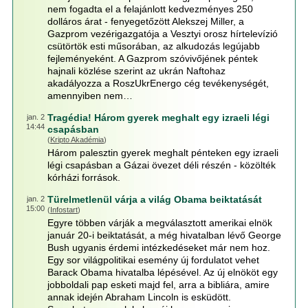
nem fogadta el a felajánlott kedvezményes 250
dolláros árat - fenyegetőzött Alekszej Miller, a
Gazprom vezérigazgatója a Vesztyi orosz hírtelevízió
csütörtök esti műsorában, az alkudozás legújabb
fejleményeként. A Gazprom szóvivőjének péntek
hajnali közlése szerint az ukrán Naftohaz
akadályozza a RoszUkrEnergo cég tevékenységét,
amennyiben nem…
Tragédia! Három gyerek meghalt egy izraeli légi
jan. 2
14:44
csapásban
(
Kripto Akadémia
)
Három palesztin gyerek meghalt pénteken egy izraeli
légi csapásban a Gázai övezet déli részén - közölték
kórházi források.
Türelmetlenül várja a világ Obama beiktatását
jan. 2
15:00
(
Infostart
)
Egyre többen várják a megválasztott amerikai elnök
január 20-i beiktatását, a még hivatalban lévő George
Bush ugyanis érdemi intézkedéseket már nem hoz.
Egy sor világpolitikai esemény új fordulatot vehet
Barack Obama hivatalba lépésével. Az új elnököt egy
jobboldali pap esketi majd fel, arra a bibliára, amire
annak idején Abraham Lincoln is esküdött.