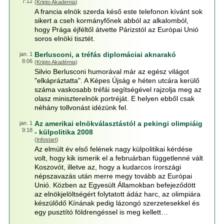
7:12
(
Kripto Akadémia
)
A francia elnök szerda késő este telefonon kívánt sok
sikert a cseh kormányfőnek abból az alkalomból,
hogy Prága éjféltől átvette Párizstól az Európai Unió
soros elnöki tisztét.
Berlusconi, a tréfás diplomáciai aknarakó
jan. 1
8:06
(
Kripto Akadémia
)
Silvio Berlusconi humorával már az egész világot
"elkápráztatta". A Képes Újság e héten utcára kerülő
száma vaskosabb tréfái segítségével rajzolja meg az
olasz miniszterelnök portréját. E helyen ebből csak
néhány tollvonást idézünk fel.
Az amerikai elnökválasztástól a pekingi olimpiáig
jan. 1
9:18
- külpolitika 2008
(
Infostart
)
Az elmúlt év első felének nagy külpolitikai kérdése
volt, hogy kik ismerik el a februárban függetlenné vált
Koszovót, illetve az, hogy a kudarcos írországi
népszavazás után merre megy tovább az Európai
Unió. Közben az Egyesült Államokban befejeződött
az elnökjelöltségért folytatott ádáz harc, az olimpiára
készülődő Kínának pedig lázongó szerzetesekkel és
egy pusztító földrengéssel is meg kellett…