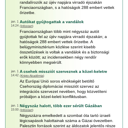
randalírozók az újév napjára virradó éjszakán
Franciaországban, s a hatóságok 288 embert vettek
őrizetbe.
Autókat gyújtogattak a vandálok
jan. 1
14:24
(
Infostart
)
Franciaországban több mint négyszáz autót
gyújtottak fel az újév napjára virradó éjszakán; a
hatóságok 288 embert vettek őrizetbe. A
belügyminisztérium közlése szerint kisebb
összetűzések is voltak a vandálok és a biztonsági
erők között; az incidensekben négy rendőr
könnyebben megsérült.
A csehek missziót szerveznek a közel-keletre
jan. 1
14:42
(
Kripto Akadémia
)
Az Európai Unió soros elnökségét betöltő
Csehország diplomáciai missziót szervez az
integrációs szervezet nevében, hogy közvetíteni
próbáljon a közel-keleti konfliktusban.
Négyszáz halott, több ezer sérült Gázában
jan. 1
15:00
(
Infostart
)
Négyszázra emelkedett a szombat óta tartó izraeli
légicsapások halottainak száma a Gázai övezetben.
Palesztin források szerint az áldozatok jelentős része