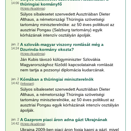
14:06
thüringiai kormányfő
(
Kripto Akadémia
)
Súlyos síbalesetet szenvedett Ausztriában Dieter
Althaus, a németországi Thüringia szövetségi
tartomány miniszterelnöke: az 50 éves politikust az
ausztriai Pongau (Salzburg tartomány) egyik
kórházának intenzív osztályán ápolják.
A szlovák-magyar viszony romlását még a
jan. 2
14:24
Dzurinda-kormány okozta?
(
Kripto Akadémia
)
Ján Kubis távozó külügyminiszter Szlovákia
Magyarországhoz fűződő kapcsolatainak romlását
nem tartja a pozsonyi diplomácia kudarcának.
Kómában a thüringiai miniszterelnök
jan. 2
14:42
(
Infostart
)
Súlyos síbalesetet szenvedett Ausztriában Dieter
Althaus, a németországi Thüringia szövetségi
tartomány miniszterelnöke, az 50 éves politikust az
ausztriai Pongau egyik kórházának intenzív osztályán
ápolják.
A Gazprom piaci áron adna gázt Ukrajnának
jan. 2
14:42
(
Kripto Akadémia
)
Ukrajna 2009-ben piaci áron fogja kapni a gázt, mivel