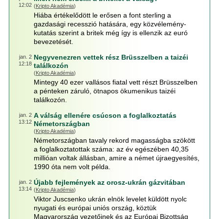
12:02
(
Kripto Akadémia
)
Hiába értékelődött le erősen a font sterling a
gazdasági recesszió hatására, egy közvélemény-
kutatás szerint a britek még így is ellenzik az euró
bevezetését.
Negyvenezren vettek rész Brüsszelben a taizéi
jan. 2
12:18
találkozón
(
Kripto Akadémia
)
Mintegy 40 ezer vallásos fiatal vett részt Brüsszelben
a pénteken záruló, ötnapos ökumenikus taizéi
találkozón.
A válság ellenére csúcson a foglalkoztatás
jan. 2
13:12
Németországban
(
Kripto Akadémia
)
Németországban tavaly rekord magasságba szökött
a foglalkoztatottak száma: az év egészében 40,35
millióan voltak állásban, amire a német újraegyesítés,
1990 óta nem volt példa.
Újabb fejlemények az orosz-ukrán gázvitában
jan. 2
13:14
(
Kripto Akadémia
)
Viktor Juscsenko ukrán elnök levelet küldött nyolc
nyugati és európai uniós ország, köztük
Magyarország vezetőinek és az Európai Bizottság