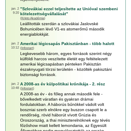
"Szlovákiai ezzel teljesítette az Unióval szembeni
jan. 2
9:20
kötelezettségvállalását"
(
Kripto Akadémia
)
Leállították szerdán a szlovákiai Jaslovské
Bohunicében lévő V1-es atomerőmű második
energiablokkját.
Amerikai légicsapás Pakisztánban - több halott
jan. 2
10:12
(
Infostart
)
Legkevesebb három, egyes források szerint négy
külföldi harcos veszítette életét egy feltételezett
amerikai légicsapásban pénteken Pakisztán
északnyugati törzsi területén - közölték pakisztáni
biztonsági források.
A 2008-as év külpolitikai krónikája - 2. rész
jan. 2
10:48
(
Infostart
)
A 2008-as év - és főleg annak második fele -
bővelkedett váratlan és gyakran drámai
fordulatokban. A háborús bűnökkel vádolt volt
boszniai szerb elnökre egy buszon csapott le a
rendőrség, rövid háborút vívott Grúzia és
Oroszország, a thai miniszterelnöknek egy tévés
főzőshow miatt kellett lemondania, az Egyesült
Államokban pedig megválasztották az ország