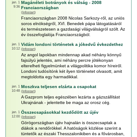
Magánéleti botrányok és válság - 2008
jan. 1
9:36
Franciaországban
(
Infostart
)
Franciaországban 2008 Nicolas Sarkozy-ről, az uniós
soros elnökségről, XVI. Benedek pápa látogatásáról
és természetesen a gazdasági világválságról szólt. Az
év összefoglalója Franciaországból.
Vidám londoni történetek a jókedvű évkezdethez
jan. 1
10:12
(
Infostart
)
Az angol lapokban mindennap akad néhány könnyű
fajsúlyú jelentés, ami néhány percre jótékonyan
elterelheti figyelmünket a világpolitika komor híreiről.
Londoni tudósítónk két ilyen történetet olvasott, amit
megtoldotta egy harmadikkal.
Moszkva teljesen elzárta a csapokat
jan. 1
10:48
(
Infostart
)
A Gazprom teljes egészében lezárta a gázszállítást
Ukrajnának - jelentette be maga az orosz cég.
Összecsapásokkal kezdődött az újév
jan. 1
12:00
(
Infostart
)
Görögországban újév hajnalán is összecsaptak a
diákok a rendőrökkel. A hatóságok közlése szerint a
tüntetők az északi Thesszalonikiben és a fővárosban,