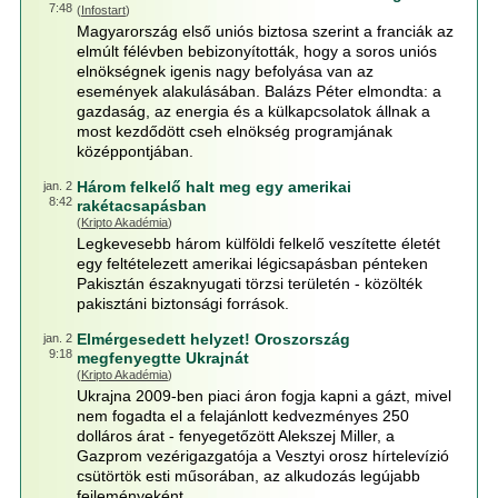
7:48
(
Infostart
)
Magyarország első uniós biztosa szerint a franciák az
elmúlt félévben bebizonyították, hogy a soros uniós
elnökségnek igenis nagy befolyása van az
események alakulásában. Balázs Péter elmondta: a
gazdaság, az energia és a külkapcsolatok állnak a
most kezdődött cseh elnökség programjának
középpontjában.
Három felkelő halt meg egy amerikai
jan. 2
8:42
rakétacsapásban
(
Kripto Akadémia
)
Legkevesebb három külföldi felkelő veszítette életét
egy feltételezett amerikai légicsapásban pénteken
Pakisztán északnyugati törzsi területén - közölték
pakisztáni biztonsági források.
Elmérgesedett helyzet! Oroszország
jan. 2
9:18
megfenyegtte Ukrajnát
(
Kripto Akadémia
)
Ukrajna 2009-ben piaci áron fogja kapni a gázt, mivel
nem fogadta el a felajánlott kedvezményes 250
dolláros árat - fenyegetőzött Alekszej Miller, a
Gazprom vezérigazgatója a Vesztyi orosz hírtelevízió
csütörtök esti műsorában, az alkudozás legújabb
fejleményeként.