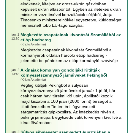
elnökének, kifejtve az orosz-ukrán gázvitában
képviselt ukrán álláspontot. Egyben az illetékes ukrán
miniszter vezetésével konzultációk céljából, Julija
Timosenko miniszterelnökkel egyeztetve, küldöttséget
menesztett több EU-tagországba.
Megkezdte csapatainak kivonását Szomáliából az
jan. 2
13:30
etióp hadsereg
(
Kripto Akadémia
)
Megkezdte csapatainak kivonását Szomáliából a
kormányerők oldalán harcoló etióp hadsereg -
jelentette be pénteken az etióp kormányfő szóvivője.
A kínaiak komolyan gondolják! Kitiltják
jan. 2
13:48
környezetszennyező járműveket Pekingből
(
Kripto Akadémia
)
Végleg kitiltják Pekingből a súlyosan
környezetszennyező járműveket január 1-jétől, bár
csak három havi türelmi idő után, áprilistól kezdik
majd kiszabni a 100 jüan (2800 forint) bírságot a
tiltott övezetben "tetten ért" úgynevezett
sárgamatricás gépkocsikra. Az intézkedés révén a
pekingi járműpark egytizede válik törvényen kívülivé a
kínai fővárosban.
Súlyos síbalesetet szenvedett Ausztriában a
jan. 2