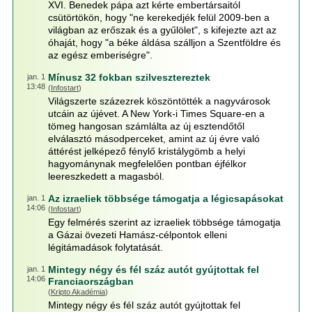
XVI. Benedek pápa azt kérte embertársaitól
csütörtökön, hogy "ne kerekedjék felül 2009-ben a
világban az erőszak és a gyűlölet", s kifejezte azt az
óhaját, hogy "a béke áldása szálljon a Szentföldre és
az egész emberiségre".
Mínusz 32 fokban szilvesztereztek
jan. 1
13:48
(
Infostart
)
Világszerte százezrek köszöntötték a nagyvárosok
utcáin az újévet. A New York-i Times Square-en a
tömeg hangosan számlálta az új esztendőtől
elválasztó másodperceket, amint az új évre való
áttérést jelképező fénylő kristálygömb a helyi
hagyománynak megfelelően pontban éjfélkor
leereszkedett a magasból.
Az izraeliek többsége támogatja a légicsapásokat
jan. 1
14:06
(
Infostart
)
Egy felmérés szerint az izraeliek többsége támogatja
a Gázai övezeti Hamász-célpontok elleni
légitámadások folytatását.
Mintegy négy és fél száz autót gyújtottak fel
jan. 1
14:06
Franciaországban
(
Kripto Akadémia
)
Mintegy négy és fél száz autót gyújtottak fel