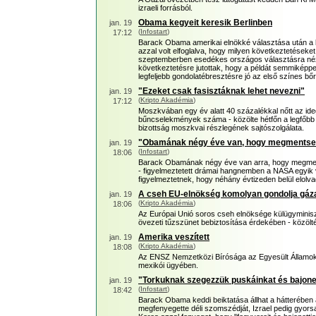
izraeli forrásból.
Obama kegyeit keresik Berlinben
jan. 19
(
Infostart
)
17:12
Barack Obama amerikai elnökké választása után a be
azzal volt elfoglalva, hogy milyen következtetéseke
szeptemberben esedékes országos választásra néz
következtetésre jutottak, hogy a példát semmiképpe
legfeljebb gondolatébresztésre jó az első színes b
"Ezeket csak fasisztáknak lehet nevezni"
jan. 19
(
Kripto Akadémia
)
17:12
Moszkvában egy év alatt 40 százalékkal nőtt az ideg
bűncselekmények száma - közölte hétfőn a legfőb
bizottság moszkvai részlegének sajtószolgálata.
"Obamának négy éve van, hogy megmentse 
jan. 19
(
Infostart
)
18:06
Barack Obamának négy éve van arra, hogy megments
- figyelmeztetett drámai hangnemben a NASA egyik v
figyelmeztetnek, hogy néhány évtizeden belül elolva
A cseh EU-elnökség komolyan gondolja gáza
jan. 19
(
Kripto Akadémia
)
18:06
Az Európai Unió soros cseh elnöksége külügyminiszt
övezeti tűzszünet bebiztosítása érdekében - közölt
Amerika veszített
jan. 19
(
Kripto Akadémia
)
18:08
Az ENSZ Nemzetközi Bírósága az Egyesült Államok e
mexikói ügyében.
"Torkuknak szegezzük puskáinkat és bajonet
jan. 19
(
Infostart
)
18:42
Barack Obama keddi beiktatása állhat a hátterébe
megfenyegette déli szomszédját, Izrael pedig gyorsa