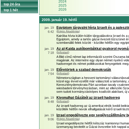
2024
top 24 óra
2025
2026
top 1 hét
2009. január 19. hétfő
Egyiptom tárgyalni hívta Izraelt és a paleszt
jan. 19
(
Kripto Akadémia
)
6:42
Kairóba hívta külön-külön tárgyalásokra Izrael és a 
Egyiptom, amely a tartós gázai övezeti tűzszünet é
szembenálló felek között - közölte hétfőn egy egyipt
Az al-Kaida autóbombákkal gyakorol nyomá
jan. 19
(
Infostart
)
7:18
A Bild című német lap információi szerint Oszama b
magának. Az internetre egy olyan német nyelvű videó
hadsereget és német politikusokat fenyegettek meg
Előretörtek a szabad demokraták
jan. 19
(
Infostart
)
7:54
Németországban a hesseni tartományi választással
közel egy évvel ezelőtt már választott a tartomány
Kereszténydemokrata Párt azonban tavaly csaknem
wiesbadeni törvényhozásban, mint az ellenzéki Szoc
sem tudott kormányzásképes koalíciót alakítani, új
Kivonulhat Gázából az izraeli hadsereg
jan. 19
(
Infostart
)
8:48
Az izraeli hadsereg az új amerikai elnök keddi beikt
közölték hétfőn nevük elhallgatását kérő izraeli tisz
Izrael engedélyezte egy segélyszállítmány be
jan. 19
(
Kripto Akadémia
)
9:06
Izrael engedélyezte hétfőt kétszáz kamionnyi humanitá
üzemanyag bevitelét a Gázai övezetbe két nappal az