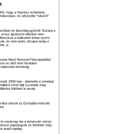
ök
főn, hogy a Hamász iszlamista
 háborúban, és üdvözölte "sikerét".
orúban és látszólag győzött. Európa a
az orosz igyekezet ellenére nem
. Moszkva a kialkudott árban nyerni
ak, és nem tudni, Ukrajna tartja-e
enek, a…
rabundo Martí Nemzeti Felszabadítási
son az első nem hivatalos
választási bizottság.
tésnek 2008-ban - jelentette a zeneipar
liárd zenei fájlt osztottak meg
iárdot töltöttek le tavaly.
vába utazott az Európába irányuló
ára.
zni vasárnap óta a temesvári városi
mányos papírjegyek és bérletek még
n aradi napilap.