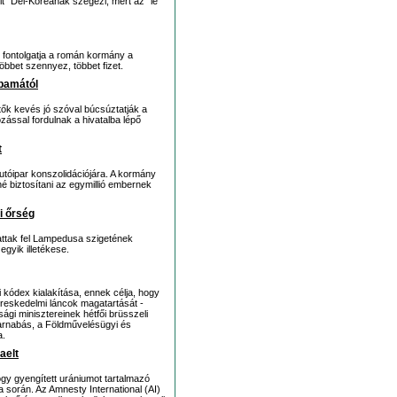
it" Dél-Koreának szegezi, mert az "le
 fontolgatja a román kormány a
öbbet szennyez, többet fizet.
bamától
tők kevés jó szóval búcsúztatják a
ással fordulnak a hivatalba lépő
t
 autóipar konszolidációjára. A kormány
é biztosítani az egymillió embernek
ti őrség
tattak fel Lampedusa szigetének
egyik illetékese.
kódex kialakítása, ennek célja, hogy
ereskedelmi láncok magatartását -
gi minisztereinek hétfői brüsszeli
arnabás, a Földművelésügyi és
a.
aelt
ogy gyengített urániumot tartalmazó
a során. Az Amnesty International (AI)