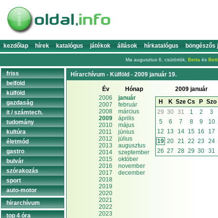
kezdőlap
hírek
katalógus
játékok
állások
hírkatalógus
böngészős 
Ma augusztus 6, csütörtök,
Berta
és
Bett
friss
Hírarchívum - Külföld - 2009 január 19.
belföld
Év
Hónap
2009 január
külföld
2006
január
H
K
Sze
Cs
P
Szo
gazdaság
2007
február
2008
március
29
30
31
1
2
3
it / számtech.
2009
április
5
6
7
8
9
10
tudomány
2010
május
12
13
14
15
16
17
kultúra
2011
június
2012
július
19
20
21
22
23
24
életmód
2013
augusztus
26
27
28
29
30
31
gastro
2014
szeptember
2015
október
bulvár
2016
november
szórakozás
2017
december
2018
sport
2019
auto-motor
2020
2021
hírarchívum
2022
2023
top 4 óra