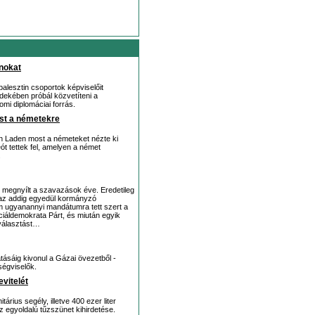
inokat
palesztin csoportok képviselőit
rdekében próbál közvetíteni a
omi diplomáciai forrás.
st a németekre
in Laden most a németeket nézte ki
t tettek fel, amelyen a német
.
 megnyílt a szavazások éve. Eredetileg
, az addig egyedül kormányzó
 ugyanannyi mandátumra tett szert a
iáldemokrata Párt, és miután egyik
 választást…
atásáig kivonul a Gázai övezetből -
tségviselők.
vitelét
rius segély, illetve 400 ezer liter
 egyoldalú tűzszünet kihirdetése.