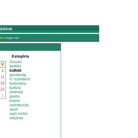
játékok
ina
napja van.
Kategória
Összes
V
belföld
külföld
4
gazdaság
11
it / számtech.
18
tudomány
kultúra
25
életmód
1
gastro
bulvár
szórakozás
sport
auto-motor
időjárás