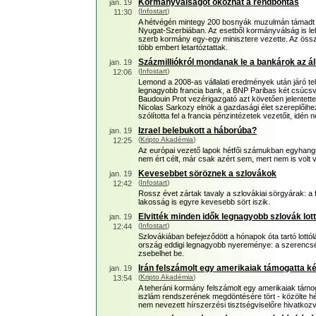
Kormányválságot okozhat a rendbontás
jan. 19
(
Infostart
)
11:30
A hétvégén mintegy 200 bosnyák muzulmán támadt e
Nyugat-Szerbiában. Az esetből kormányválság is le
szerb kormány egy-egy minisztere vezette. Az ös
több embert letartóztattak.
Százmilliókról mondanak le a bankárok az á
jan. 19
(
Infostart
)
12:06
Lemond a 2008-as vállalati eredmények után járó t
legnagyobb francia bank, a BNP Paribas két csúcsv
Baudouin Prot vezérigazgató azt követően jelentette
Nicolas Sarkozy elnök a gazdasági élet szereplőihez
szólította fel a francia pénzintézetek vezetőit, idé
Izrael belebukott a háborúba?
jan. 19
(
Kripto Akadémia
)
12:25
Az európai vezető lapok hétfői számukban egyhangúa
nem ért célt, már csak azért sem, mert nem is volt vi
Kevesebbet söröznek a szlovákok
jan. 19
(
Infostart
)
12:42
Rossz évet zártak tavaly a szlovákiai sörgyárak: a
lakosság is egyre kevesebb sört iszik.
Elvitték minden idők legnagyobb szlovák lo
jan. 19
(
Infostart
)
12:44
Szlovákiában befejeződött a hónapok óta tartó lottól
ország eddigi legnagyobb nyereménye: a szerencsés t
zsebelhet be.
Irán felszámolt egy amerikaiak támogatta k
jan. 19
(
Kripto Akadémia
)
13:54
A teheráni kormány felszámolt egy amerikaiak támo
iszlám rendszerének megdöntésére tört - közölte hét
nem nevezett hírszerzési tisztségviselőre hivatkoz