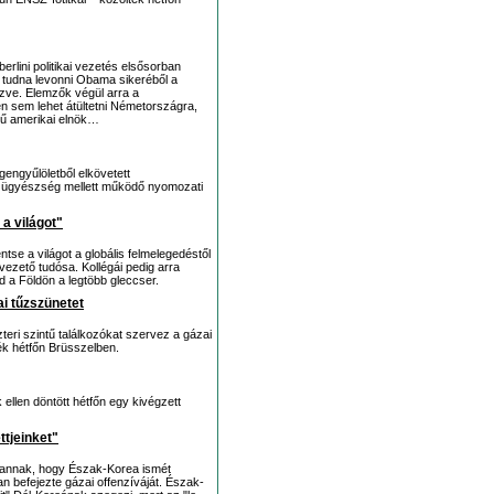
rlini politikai vezetés elsősorban
t tudna levonni Obama sikeréből a
ve. Elemzők végül arra a
n sem lehet átültetni Németországra,
őrű amerikai elnök…
engyűlöletből elkövetett
b ügyészség mellett működő nyomozati
a világot"
e a világot a globális felmelegedéstől
ezető tudósa. Kollégái pedig arra
d a Földön a legtöbb gleccser.
i tűzszünetet
eri szintű találkozókat szervez a gázai
ék hétfőn Brüsszelben.
llen döntött hétfőn egy kivégzett
tjeinket"
n annak, hogy Észak-Korea ismét
n befejezte gázai offenzíváját. Észak-