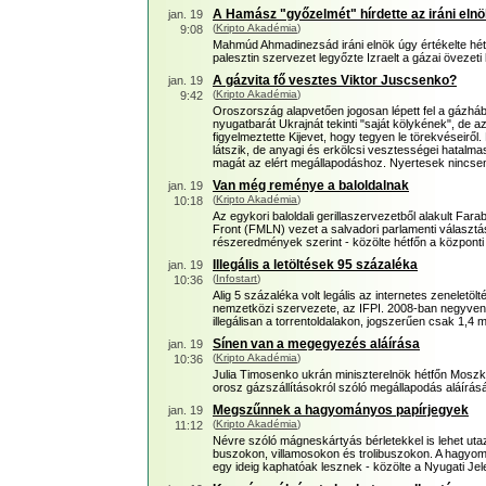
A Hamász "győzelmét" hírdette az iráni eln
jan. 19
(
Kripto Akadémia
)
9:08
Mahmúd Ahmadinezsád iráni elnök úgy értékelte hét
palesztin szervezet legyőzte Izraelt a gázai övezeti
A gázvita fő vesztes Viktor Juscsenko?
jan. 19
(
Kripto Akadémia
)
9:42
Oroszország alapvetően jogosan lépett fel a gázháb
nyugatbarát Ukrajnát tekinti "saját kölykének", de 
figyelmeztette Kijevet, hogy tegyen le törekvéseiről
látszik, de anyagi és erkölcsi vesztességei hatalmas
magát az elért megállapodáshoz. Nyertesek nincs
Van még reménye a baloldalnak
jan. 19
(
Kripto Akadémia
)
10:18
Az egykori baloldali gerillaszervezetből alakult Fa
Front (FMLN) vezet a salvadori parlamenti választá
részeredmények szerint - közölte hétfőn a központi 
Illegális a letöltések 95 százaléka
jan. 19
(
Infostart
)
10:36
Alig 5 százaléka volt legális az internetes zeneletöl
nemzetközi szervezete, az IFPI. 2008-ban negyvenmil
illegálisan a torrentoldalakon, jogszerűen csak 1,4 mill
Sínen van a megegyezés aláírása
jan. 19
(
Kripto Akadémia
)
10:36
Julia Timosenko ukrán miniszterelnök hétfőn Moszk
orosz gázszállításokról szóló megállapodás aláírás
Megszűnnek a hagyományos papírjegyek
jan. 19
(
Kripto Akadémia
)
11:12
Névre szóló mágneskártyás bérletekkel is lehet uta
buszokon, villamosokon és trolibuszokon. A hagyo
egy ideig kaphatóak lesznek - közölte a Nyugati Jele