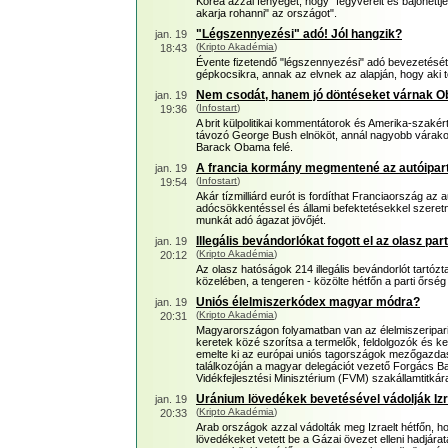
Korea azzal fenyeget, hogy "fegyvereit és bajonettje
akarja rohanni" az országot".
"Légszennyezési" adó! Jól hangzik?
jan. 19
(
Kripto Akadémia
)
18:43
Évente fizetendő "légszennyezési" adó bevezetését
gépkocsikra, annak az elvnek az alapján, hogy aki t
Nem csodát, hanem jó döntéseket várnak O
jan. 19
(
Infostart
)
19:36
A brit külpolitikai kommentátorok és Amerika-szakér
távozó George Bush elnököt, annál nagyobb várakoz
Barack Obama felé.
A francia kormány megmentené az autóipar
jan. 19
(
Infostart
)
19:54
Akár tízmilliárd eurót is fordíthat Franciaország az
adócsökkentéssel és állami befektetésekkel szeretn
munkát adó ágazat jövőjét.
Illegális bevándorlókat fogott el az olasz par
jan. 19
(
Kripto Akadémia
)
20:12
Az olasz hatóságok 214 illegális bevándorlót tartóz
közelében, a tengeren - közölte hétfőn a parti őrség 
Uniós élelmiszerkódex magyar módra?
jan. 19
(
Kripto Akadémia
)
20:31
Magyarországon folyamatban van az élelmiszeripari 
keretek közé szorítsa a termelők, feldolgozók és k
emelte ki az európai uniós tagországok mezőgazdasá
találkozóján a magyar delegációt vezető Forgács B
Vidékfejlesztési Minisztérium (FVM) szakállamtitkár
Uránium lövedékek bevetésével vádolják Izr
jan. 19
(
Kripto Akadémia
)
20:33
Arab országok azzal vádolták meg Izraelt hétfőn, h
lövedékeket vetett be a Gázai övezet elleni hadjárat