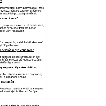
re
arab vezetők, hogy megvitassák Izrael
övetkezményeit, a terület újjáépítési
az arabközi gazdaság kérdéseit.
zaszerzésére"
arra, hogy visszaszerezzék hatalmukat,
tlanti szervezet főtitkára hétfőn
dott újévi fogadáson.
 szerepet fog vállalni a békefenntartó
g külügyi biztosa.
 a felelősségre vonására"
t bűnöseit üldöző Efraim Zuroff azt,
 állítják bíróság elé Magyarországon,
elelősségre vonni.
énység veszélye Ausztriában
ráfiai felmérés szerint a szegénység
odik a gazdagok száma.
r gazdaság
okozatosan javulóra fordulna a magyar
adott előrejelzésében az Európai
n ENSZ-főtitkár - közölték hétfőn