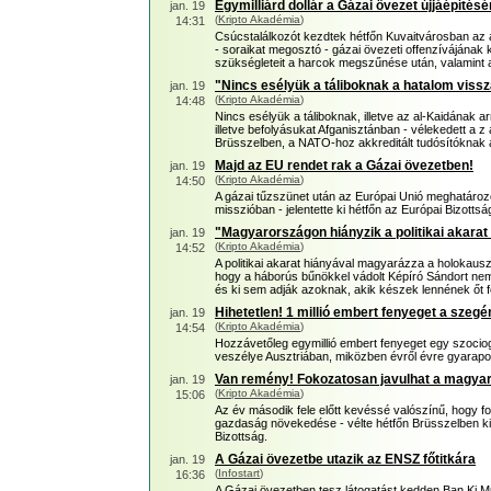
Egymilliárd dollár a Gázai övezet újjáépítésé
jan. 19
(
Kripto Akadémia
)
14:31
Csúcstalálkozót kezdtek hétfőn Kuvaitvárosban az 
- soraikat megosztó - gázai övezeti offenzívájának k
szükségleteit a harcok megszűnése után, valamint 
"Nincs esélyük a táliboknak a hatalom viss
jan. 19
(
Kripto Akadémia
)
14:48
Nincs esélyük a táliboknak, illetve az al-Kaidának 
illetve befolyásukat Afganisztánban - vélekedett a z a
Brüsszelben, a NATO-hoz akkreditált tudósítóknak a
Majd az EU rendet rak a Gázai övezetben!
jan. 19
(
Kripto Akadémia
)
14:50
A gázai tűzszünet után az Európai Unió meghatározó
misszióban - jelentette ki hétfőn az Európai Bizottsá
"Magyarországon hiányzik a politikai akarat
jan. 19
(
Kripto Akadémia
)
14:52
A politikai akarat hiányával magyarázza a holokausz
hogy a háborús bűnökkel vádolt Képíró Sándort nem
és ki sem adják azoknak, akik készek lennének őt f
Hihetetlen! 1 millió embert fenyeget a szeg
jan. 19
(
Kripto Akadémia
)
14:54
Hozzávetőleg egymillió embert fenyeget egy szociog
veszélye Ausztriában, miközben évről évre gyarap
Van remény! Fokozatosan javulhat a magya
jan. 19
(
Kripto Akadémia
)
15:06
Az év második fele előtt kevéssé valószínű, hogy f
gazdaság növekedése - vélte hétfőn Brüsszelben ki
Bizottság.
A Gázai övezetbe utazik az ENSZ főtitkára
jan. 19
(
Infostart
)
16:36
A Gázai övezetben tesz látogatást kedden Ban Ki Mu