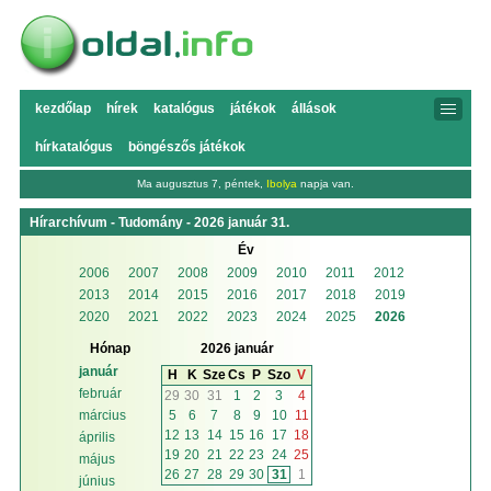
kezdőlap
hírek
katalógus
játékok
állások
hírkatalógus
böngészős játékok
Ma augusztus 7, péntek,
Ibolya
napja van.
Hírarchívum - Tudomány - 2026 január 31.
Év
2006
2007
2008
2009
2010
2011
2012
2013
2014
2015
2016
2017
2018
2019
2020
2021
2022
2023
2024
2025
2026
Hónap
2026 január
január
H
K
Sze
Cs
P
Szo
V
február
29
30
31
1
2
3
4
5
6
7
8
9
10
11
március
12
13
14
15
16
17
18
április
19
20
21
22
23
24
25
május
26
27
28
29
30
31
1
június