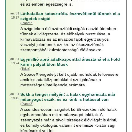
és az emberi egészségre is.
Láthatatlan katasztrófa: észrevétlenül tűnnek el a
jan. 31
18:27
szigetek csigái
(
PlanetZ
)
A szigeteken élő szárazföldi csigák riasztó ütemben
tűnnek el világszerte. Az élőhelyek pusztulása, a
klímaváltozás és az inváziós fajok együtt súlyos
veszélyt jelentenek ezekre az ökoszisztémák
szempontjából kulcsfontosságú élőlényekre.
Egymillió apró adatközponttal árasztaná el a Föld
jan. 31
19:24
körüli pályát Elon Musk
(
Telex
)
A SpaceX engedélyt kért újabb műholdak fellövésére,
amik kis adatközpontokként szolgálnának a
mesterséges intelligencia számára.
Sokk a tenger mélyén: a halak egyharmada már
jan. 31
19:45
műanyagot eszik, és ez ránk is hatással van
(
PlanetZ
)
A csendes-óceáni szigetek körüli vizekben élő halak
egyharmadában mikroműanyagot találtak. A
szennyezés már a távoli térségek élővilágát is érinti,
és komoly ökológiai, valamint élelmiszer-biztonsági
kérdéseket vet fel.