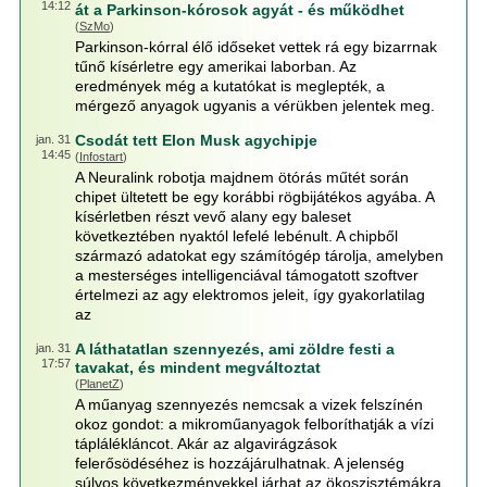
14:12
át a Parkinson-kórosok agyát - és működhet
(
SzMo
)
Parkinson-kórral élő időseket vettek rá egy bizarrnak
tűnő kísérletre egy amerikai laborban. Az
eredmények még a kutatókat is meglepték, a
mérgező anyagok ugyanis a vérükben jelentek meg.
Csodát tett Elon Musk agychipje
jan. 31
14:45
(
Infostart
)
A Neuralink robotja majdnem ötórás műtét során
chipet ültetett be egy korábbi rögbijátékos agyába. A
kísérletben részt vevő alany egy baleset
következtében nyaktól lefelé lebénult. A chipből
származó adatokat egy számítógép tárolja, amelyben
a mesterséges intelligenciával támogatott szoftver
értelmezi az agy elektromos jeleit, így gyakorlatilag
az
A láthatatlan szennyezés, ami zöldre festi a
jan. 31
17:57
tavakat, és mindent megváltoztat
(
PlanetZ
)
A műanyag szennyezés nemcsak a vizek felszínén
okoz gondot: a mikroműanyagok felboríthatják a vízi
táplálékláncot. Akár az algavirágzások
felerősödéséhez is hozzájárulhatnak. A jelenség
súlyos következményekkel járhat az ökoszisztémákra