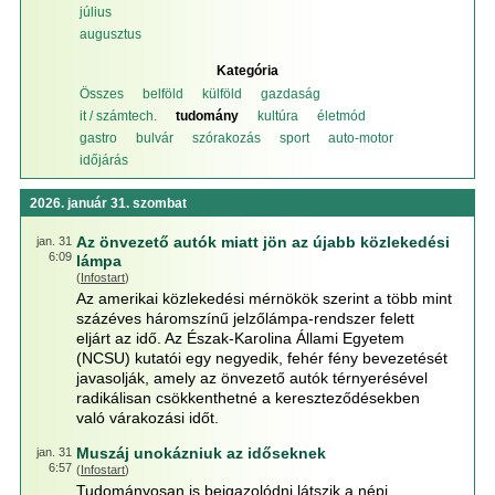
július
augusztus
Kategória
Összes
belföld
külföld
gazdaság
it / számtech.
tudomány
kultúra
életmód
gastro
bulvár
szórakozás
sport
auto-motor
időjárás
2026. január 31. szombat
Az önvezető autók miatt jön az újabb közlekedési
jan. 31
6:09
lámpa
(
Infostart
)
Az amerikai közlekedési mérnökök szerint a több mint
százéves háromszínű jelzőlámpa-rendszer felett
eljárt az idő. Az Észak-Karolina Állami Egyetem
(NCSU) kutatói egy negyedik, fehér fény bevezetését
javasolják, amely az önvezető autók térnyerésével
radikálisan csökkenthetné a kereszteződésekben
való várakozási időt.
Muszáj unokázniuk az időseknek
jan. 31
6:57
(
Infostart
)
Tudományosan is beigazolódni látszik a népi