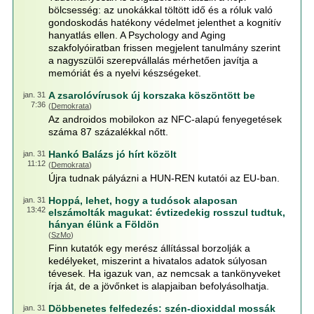
bölcsesség: az unokákkal töltött idő és a róluk való
gondoskodás hatékony védelmet jelenthet a kognitív
hanyatlás ellen. A Psychology and Aging
szakfolyóiratban frissen megjelent tanulmány szerint
a nagyszülői szerepvállalás mérhetően javítja a
memóriát és a nyelvi készségeket.
A zsarolóvírusok új korszaka köszöntött be
jan. 31
7:36
(
Demokrata
)
Az androidos mobilokon az NFC-alapú fenyegetések
száma 87 százalékkal nőtt.
Hankó Balázs jó hírt közölt
jan. 31
11:12
(
Demokrata
)
Újra tudnak pályázni a HUN-REN kutatói az EU-ban.
Hoppá, lehet, hogy a tudósok alaposan
jan. 31
13:42
elszámolták magukat: évtizedekig rosszul tudtuk,
hányan élünk a Földön
(
SzMo
)
Finn kutatók egy merész állítással borzolják a
kedélyeket, miszerint a hivatalos adatok súlyosan
tévesek. Ha igazuk van, az nemcsak a tankönyveket
írja át, de a jövőnket is alapjaiban befolyásolhatja.
Döbbenetes felfedezés: szén-dioxiddal mossák
jan. 31