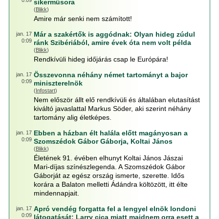
0:09
sikerműsora
(
Blikk
)
Amire már senki nem számított!
Már a szakértők is aggódnak: Olyan hideg zúdul
jan. 17
0:09
ránk Szibériából, amire évek óta nem volt példa
(
Blikk
)
Rendkívüli hideg időjárás csap le Európára!
Összevonna néhány német tartományt a bajor
jan. 17
0:09
miniszterelnök
(
Infostart
)
Nem először állt elő rendkívüli és általában elutasítást
kiváltó javaslattal Markus Söder, aki szerint néhány
tartomány alig életképes.
Ebben a házban élt halála előtt magányosan a
jan. 17
0:09
Szomszédok Gábor Gáborja, Koltai János
(
Blikk
)
Életének 91. évében elhunyt Koltai János Jászai
Mari-díjas színészlegenda. A Szomszédok Gábor
Gáborját az egész ország ismerte, szerette. Idős
korára a Balaton melletti Ádándra költözött, itt élte
mindennapjait.
Apró vendég forgatta fel a lengyel elnök londoni
jan. 17
0:09
látogatását: Larry cica miatt majdnem orra esett a