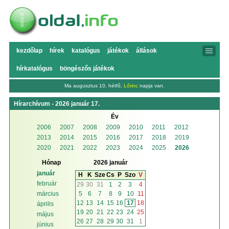
kezdőlap
hírek
katalógus
játékok
állások
hírkatalógus
böngészős játékok
Ma augusztus 10, hétfő,
Lőrinc
napja van.
Hírarchívum - 2026 január 17.
Év
2006
2007
2008
2009
2010
2011
2012
2013
2014
2015
2016
2017
2018
2019
2020
2021
2022
2023
2024
2025
2026
Hónap
2026 január
január
H
K
Sze
Cs
P
Szo
V
február
29
30
31
1
2
3
4
5
6
7
8
9
10
11
március
12
13
14
15
16
17
18
április
19
20
21
22
23
24
25
május
26
27
28
29
30
31
1
június