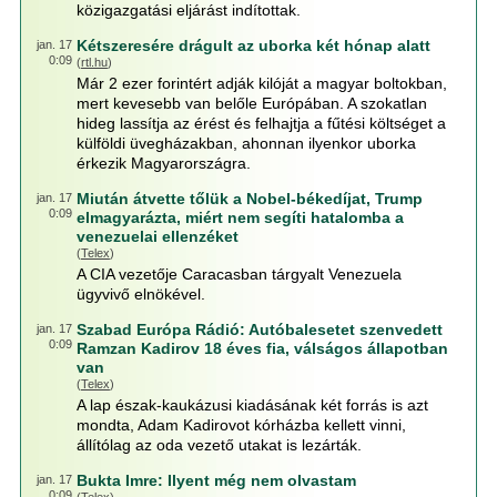
közigazgatási eljárást indítottak.
Kétszeresére drágult az uborka két hónap alatt
jan. 17
0:09
(
rtl.hu
)
Már 2 ezer forintért adják kilóját a magyar boltokban,
mert kevesebb van belőle Európában. A szokatlan
hideg lassítja az érést és felhajtja a fűtési költséget a
külföldi üvegházakban, ahonnan ilyenkor uborka
érkezik Magyarországra.
Miután átvette tőlük a Nobel-békedíjat, Trump
jan. 17
0:09
elmagyarázta, miért nem segíti hatalomba a
venezuelai ellenzéket
(
Telex
)
A CIA vezetője Caracasban tárgyalt Venezuela
ügyvivő elnökével.
Szabad Európa Rádió: Autóbalesetet szenvedett
jan. 17
0:09
Ramzan Kadirov 18 éves fia, válságos állapotban
van
(
Telex
)
A lap észak-kaukázusi kiadásának két forrás is azt
mondta, Adam Kadirovot kórházba kellett vinni,
állítólag az oda vezető utakat is lezárták.
Bukta Imre: Ilyent még nem olvastam
jan. 17
0:09