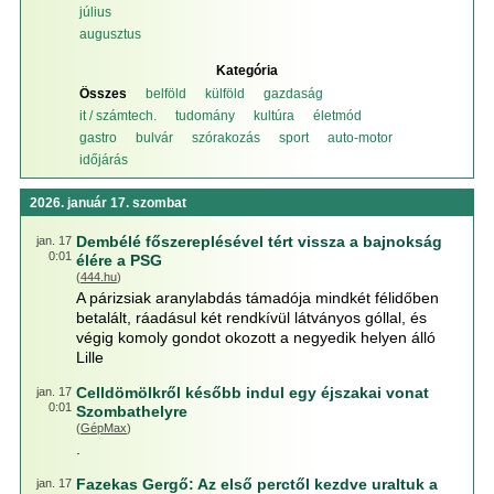
július
augusztus
Kategória
Összes
belföld
külföld
gazdaság
it / számtech.
tudomány
kultúra
életmód
gastro
bulvár
szórakozás
sport
auto-motor
időjárás
2026. január 17. szombat
Dembélé főszereplésével tért vissza a bajnokság
jan. 17
0:01
élére a PSG
(
444.hu
)
A párizsiak aranylabdás támadója mindkét félidőben
betalált, ráadásul két rendkívül látványos góllal, és
végig komoly gondot okozott a negyedik helyen álló
Lille
Celldömölkről később indul egy éjszakai vonat
jan. 17
0:01
Szombathelyre
(
GépMax
)
.
Fazekas Gergő: Az első perctől kezdve uraltuk a
jan. 17