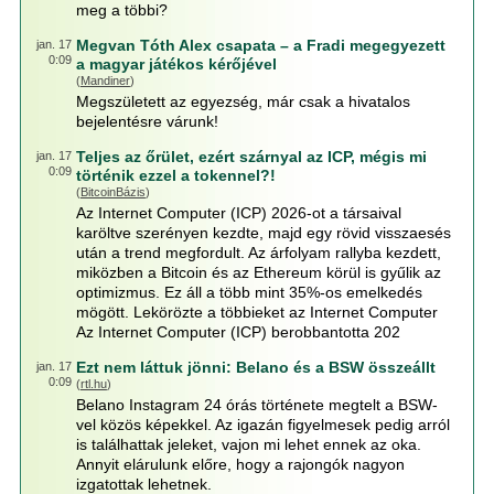
meg a többi?
Megvan Tóth Alex csapata – a Fradi megegyezett
jan. 17
0:09
a magyar játékos kérőjével
(
Mandiner
)
Megszületett az egyezség, már csak a hivatalos
bejelentésre várunk!
Teljes az őrület, ezért szárnyal az ICP, mégis mi
jan. 17
0:09
történik ezzel a tokennel?!
(
BitcoinBázis
)
Az Internet Computer (ICP) 2026-ot a társaival
karöltve szerényen kezdte, majd egy rövid visszaesés
után a trend megfordult. Az árfolyam rallyba kezdett,
miközben a Bitcoin és az Ethereum körül is gyűlik az
optimizmus. Ez áll a több mint 35%-os emelkedés
mögött. Lekörözte a többieket az Internet Computer
Az Internet Computer (ICP) berobbantotta 202
Ezt nem láttuk jönni: Belano és a BSW összeállt
jan. 17
0:09
(
rtl.hu
)
Belano Instagram 24 órás története megtelt a BSW-
vel közös képekkel. Az igazán figyelmesek pedig arról
is találhattak jeleket, vajon mi lehet ennek az oka.
Annyit elárulunk előre, hogy a rajongók nagyon
izgatottak lehetnek.