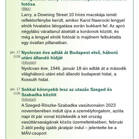
fotósa
(
Blikk
)
Larry, a Downing Street 10 híres macskája ismét
reflektorfénybe került, amikor Karol Nawrocki lengyel
elnök hivatalos látogatása során bukkant fel. Az apró
négylábú váratlanul átsétált a kordonok között, és
még a lengyel elnök fotósát is majdnem felbuktatta
egy óvatlan pillanatban.
Nyolcvan éve adták át Budapest első, háború
jan. 17
0:09
utáni állandó hídját
(
Infostart
)
Nyolcvan éve, 1946. január 18-án adták át a második
világháború utáni első állandó budapesti hidat, a
Kossuth hidat.
Sokkal könnyebb lesz az utazás Szeged és
jan. 17
0:09
Szabadka között
(
Infostart
)
A Szeged-Röszke-Szabadka vasútvonalon 2023
novemberében indult újra a személyforgalom, azóta
napi öt pár vonat közlekedik a két ország
vasúttársaságának közös üzemeltetésében, február
2-ától pedig újabb járatpár indul – jelentette be a
MÁV-csoport