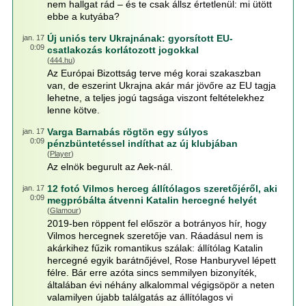
nem hallgat rád – és te csak állsz értetlenül: mi ütött
ebbe a kutyába?
Új uniós terv Ukrajnának: gyorsított EU-
jan. 17
0:09
csatlakozás korlátozott jogokkal
(
444.hu
)
Az Európai Bizottság terve még korai szakaszban
van, de eszerint Ukrajna akár már jövőre az EU tagja
lehetne, a teljes jogú tagsága viszont feltételekhez
lenne kötve.
Varga Barnabás rögtön egy súlyos
jan. 17
0:09
pénzbüntetéssel indíthat az új klubjában
(
Player
)
Az elnök begurult az Aek-nál.
12 fotó Vilmos herceg állítólagos szeretőjéről, aki
jan. 17
0:09
megpróbálta átvenni Katalin hercegné helyét
(
Glamour
)
2019-ben röppent fel először a botrányos hír, hogy
Vilmos hercegnek szeretője van. Ráadásul nem is
akárkihez fűzik romantikus szálak: állítólag Katalin
hercegné egyik barátnőjével, Rose Hanburyvel lépett
félre. Bár erre azóta sincs semmilyen bizonyíték,
általában évi néhány alkalommal végigsöpör a neten
valamilyen újabb találgatás az állítólagos vi