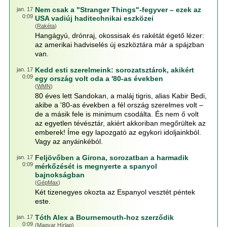
Nem csak a "Stranger Things"-fegyver – ezek az
jan. 17
0:09
USA vadiúj haditechnikai eszközei
(
Rakéta
)
Hangágyú, drónraj, okossisak és rakétát égető lézer:
az amerikai hadviselés új eszköztára már a spájzban
van.
Kedd esti szerelmeink: sorozatsztárok, akikért
jan. 17
0:09
egy ország volt oda a '80-as években
(
WMN
)
80 éves lett Sandokan, a maláj tigris, alias Kabir Bedi,
akibe a '80-as években a fél ország szerelmes volt –
de a másik fele is minimum csodálta. És nem ő volt
az egyetlen tévésztár, akiért akkoriban megőrültek az
emberek! Íme egy lapozgató az egykori idoljainkból.
Vagy az anyáinkéból.
Feljövőben a Girona, sorozatban a harmadik
jan. 17
0:09
mérkőzését is megnyerte a spanyol
bajnokságban
(
GépMax
)
Két tizenegyes okozta az Espanyol vesztét péntek
este.
Tóth Alex a Bournemouth-hoz szerződik
jan. 17
0:09
(
Magyar Hírlap
)