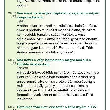
Liga Szakszervezetek elnöke lazuló munkaerőpiaccal
számol.
Van most barátnője? Képtelen a saját koncertjein
jan. 17
0:09
csajozni Belano
(
Blikk
)
A nehéz gyerekkoráról, a szülei korai haláláról és az
embert próbáló munkáiról mesélt Belano, de azért
könnyedebb témák is szóba kerültek a Frizbi
stúdiójában. Az X-Faktor legutóbbi győztese elárulta,
hogy a saját koncertjein képtelen csajozni. De vajon
akkor hogyan ismerkedik? És a mentorával, Tóth
Andival mennyire találtak egymásra?
Már közel a vég: hamarosan megsemmisül a
jan. 17
0:09
Hubble űrteleszkóp
(
Infostart
)
A Hubble űrtávcső több mint három évtizede kering a
Föld körül, és alapjaiban formálta át az emberiség
univerzumról alkotott ismereteit. Bár még évekig is
működhet, a pályája folyamatosan csökken, a
szakértők pedig most közzétették, a különböző
forgatókönyvek szerint mikor térhet vissza a Föld
légkörébe.
Hatalmas fordulat: visszatér a képernyőre a Tv2
jan. 17