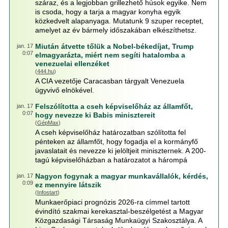
száraz, és a legjobban grillezhető húsok egyike. Nem
is csoda, hogy a tarja a magyar konyha egyik
közkedvelt alapanyaga. Mutatunk 9 szuper receptet,
amelyet az év bármely időszakában elkészíthetsz.
Miután átvette tőlük a Nobel-békedíjat, Trump
jan. 17
0:07
elmagyarázta, miért nem segíti hatalomba a
venezuelai ellenzéket
(
444.hu
)
A CIA vezetője Caracasban tárgyalt Venezuela
ügyvivő elnökével.
Felszólította a cseh képviselőház az államfőt,
jan. 17
0:07
hogy nevezze ki Babis minisztereit
(
GépMax
)
A cseh képviselőház határozatban szólította fel
pénteken az államfőt, hogy fogadja el a kormányfő
javaslatait és nevezze ki jelöltjeit miniszternek. A 200-
tagú képviselőházban a határozatot a hárompá
Nagyon fogynak a magyar munkavállalók, kérdés,
jan. 17
0:09
ez mennyire látszik
(
Infostart
)
Munkaerőpiaci prognózis 2026-ra címmel tartott
évindító szakmai kerekasztal-beszélgetést a Magyar
Közgazdasági Társaság Munkaügyi Szakosztálya. A