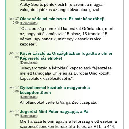
A Sky Sports péntek esti híre szerint a magyar
válogatott játékos az angol élvonalba igazol.
Olasz védelmi miniszter: Ez már kész röhej!
jan. 17
0:09
(
Demokrata
)
"Olaszország nem küld katonákat Grönlandra, mert
az, hogy ott állomásozik 15 olasz, 15 francia, 15
német, úgy hangzik, mint egy klasszikus vicc
kezdete".
Kövér László az Országházban fogadta a chilei
jan. 17
0:09
Képviselőház elnökét
(
Demokrata
)
"Magyarország a kétoldalú kapcsolatok fejlesztése
mellett támogatja Chile és az Európai Unió közötti
kapcsolatok kiszélesítését is".
Győzelemmel kezdtek a magyarok a
jan. 17
0:09
középdöntőben
(
Demokrata
)
A hollandokat verte ki Varga Zsolt csapata.
Jogerős! Mint Péter nagyapja, a Pál
jan. 17
0:09
(
Demokrata
)
Miért alázza le önmagát is a fél ország előtt ezeken a
szerencsétleneken keresztül a Telex, az RTL, a 444,