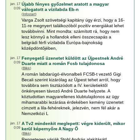
Újabb fényes győzelmet aratott a magyar
jan. 17
0:09
válogatott a vízilabda Eb-n
(
Infostart
)
Varga Zsolt szövetségi kapitány úgy érzi, hogy a 16-
11-re megnyert találkozóból pozitív energiákat lehet
továbbvinni. Mint mondta: számított rá, hogy nem
lesz könnyű a hollandok elleni összecsapás a
belgrádi férfi vízilabda Európa-bajnokság
középdöntőjében,
Fenyegető üzenetet küldött az Újpestnek André
jan. 17
0:09
Duarte miatt a román Fcsb tulajdonosa
(
Blikk
)
A román labdarúgó-élvonalbeli FCSB-t vezető Gigi
Becali szerint kizárólag az Újpest tehet arról, hogy
továbbra sem tisztázódott a IV. kerületiektől
önkényesen távozó André Duarte helyzete. A
köztudottan magyarellenes klubtulajdonos az ügy
mihamarabbi lezárása érdekében kemény üzenetet
címzett a lila-fehéreknek, jelezvén, nem fél akár a
Nemzetközi L
A Tv2 mindenkit meglepett: végre kiderült, mikor
jan. 17
0:09
kerül képernyőre A Nagy Ő
(
Blikk
)
Rengetegen várják Stohl András alakítását!