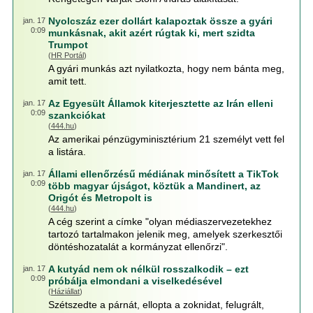
Nyolcszáz ezer dollárt kalapoztak össze a gyári
jan. 17
0:09
munkásnak, akit azért rúgtak ki, mert szidta
Trumpot
(
HR Portál
)
A gyári munkás azt nyilatkozta, hogy nem bánta meg,
amit tett.
Az Egyesült Államok kiterjesztette az Irán elleni
jan. 17
0:09
szankciókat
(
444.hu
)
Az amerikai pénzügyminisztérium 21 személyt vett fel
a listára.
Állami ellenőrzésű médiának minősített a TikTok
jan. 17
0:09
több magyar újságot, köztük a Mandinert, az
Origót és Metropolt is
(
444.hu
)
A cég szerint a címke "olyan médiaszervezetekhez
tartozó tartalmakon jelenik meg, amelyek szerkesztői
döntéshozatalát a kormányzat ellenőrzi".
A kutyád nem ok nélkül rosszalkodik – ezt
jan. 17
0:09
próbálja elmondani a viselkedésével
(
Háziállat
)
Szétszedte a párnát, ellopta a zoknidat, felugrált,