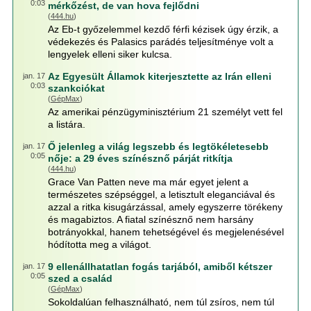
0:03
mérkőzést, de van hova fejlődni
(
444.hu
)
Az Eb-t győzelemmel kezdő férfi kézisek úgy érzik, a
védekezés és Palasics parádés teljesítménye volt a
lengyelek elleni siker kulcsa.
Az Egyesült Államok kiterjesztette az Irán elleni
jan. 17
0:03
szankciókat
(
GépMax
)
Az amerikai pénzügyminisztérium 21 személyt vett fel
a listára.
Ő jelenleg a világ legszebb és legtökéletesebb
jan. 17
0:05
nője: a 29 éves színésznő párját ritkítja
(
444.hu
)
Grace Van Patten neve ma már egyet jelent a
természetes szépséggel, a letisztult eleganciával és
azzal a ritka kisugárzással, amely egyszerre törékeny
és magabiztos. A fiatal színésznő nem harsány
botrányokkal, hanem tehetségével és megjelenésével
hódította meg a világot.
9 ellenállhatatlan fogás tarjából, amiből kétszer
jan. 17
0:05
szed a család
(
GépMax
)
Sokoldalúan felhasználható, nem túl zsíros, nem túl