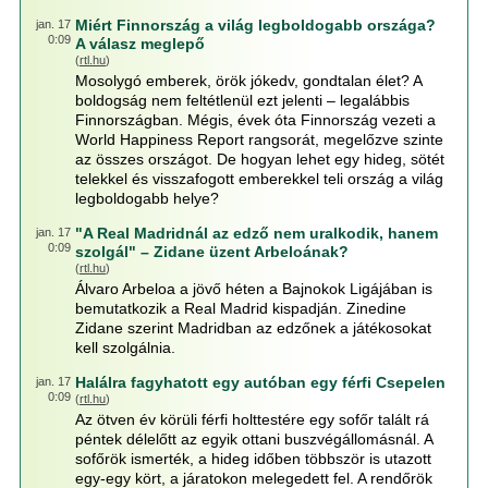
Miért Finnország a világ legboldogabb országa?
jan. 17
0:09
A válasz meglepő
(
rtl.hu
)
Mosolygó emberek, örök jókedv, gondtalan élet? A
boldogság nem feltétlenül ezt jelenti – legalábbis
Finnországban. Mégis, évek óta Finnország vezeti a
World Happiness Report rangsorát, megelőzve szinte
az összes országot. De hogyan lehet egy hideg, sötét
telekkel és visszafogott emberekkel teli ország a világ
legboldogabb helye?
"A Real Madridnál az edző nem uralkodik, hanem
jan. 17
0:09
szolgál" – Zidane üzent Arbeloának?
(
rtl.hu
)
Álvaro Arbeloa a jövő héten a Bajnokok Ligájában is
bemutatkozik a Real Madrid kispadján. Zinedine
Zidane szerint Madridban az edzőnek a játékosokat
kell szolgálnia.
Halálra fagyhatott egy autóban egy férfi Csepelen
jan. 17
0:09
(
rtl.hu
)
Az ötven év körüli férfi holttestére egy sofőr talált rá
péntek délelőtt az egyik ottani buszvégállomásnál. A
sofőrök ismerték, a hideg időben többször is utazott
egy-egy kört, a járatokon melegedett fel. A rendőrök