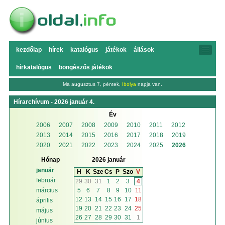
kezdőlap
hírek
katalógus
játékok
állások
hírkatalógus
böngészős játékok
Ma augusztus 7, péntek,
Ibolya
napja van.
Hírarchívum - 2026 január 4.
Év
2006
2007
2008
2009
2010
2011
2012
2013
2014
2015
2016
2017
2018
2019
2020
2021
2022
2023
2024
2025
2026
Hónap
2026 január
január
H
K
Sze
Cs
P
Szo
V
február
29
30
31
1
2
3
4
5
6
7
8
9
10
11
március
12
13
14
15
16
17
18
április
19
20
21
22
23
24
25
május
26
27
28
29
30
31
1
június