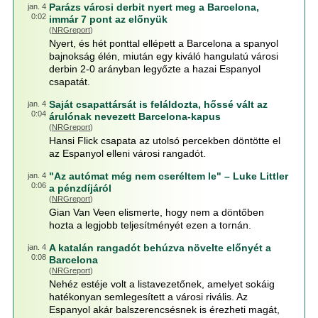
Parázs városi derbit nyert meg a Barcelona,
jan. 4
0:02
immár 7 pont az előnyük
(
NRGreport
)
Nyert, és hét ponttal ellépett a Barcelona a spanyol
bajnokság élén, miután egy kiváló hangulatú városi
derbin 2-0 arányban legyőzte a hazai Espanyol
csapatát.
Saját csapattársát is feláldozta, hőssé vált az
jan. 4
0:04
árulónak nevezett Barcelona-kapus
(
NRGreport
)
Hansi Flick csapata az utolsó percekben döntötte el
az Espanyol elleni városi rangadót.
"Az autómat még nem cseréltem le" – Luke Littler
jan. 4
0:06
a pénzdíjáról
(
NRGreport
)
Gian Van Veen elismerte, hogy nem a döntőben
hozta a legjobb teljesítményét ezen a tornán.
A katalán rangadót behúzva növelte előnyét a
jan. 4
0:08
Barcelona
(
NRGreport
)
Nehéz estéje volt a listavezetőnek, amelyet sokáig
hatékonyan semlegesített a városi rivális. Az
Espanyol akár balszerencsésnek is érezheti magát,