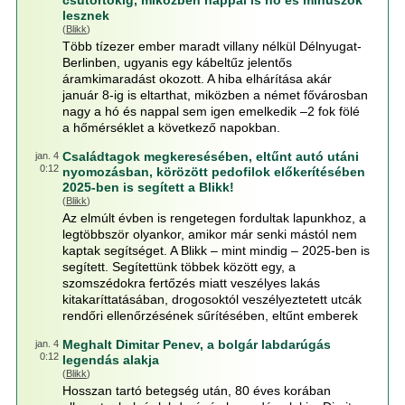
csütörtökig, miközben nappal is hó és mínuszok
lesznek
(
Blikk
)
Több tízezer ember maradt villany nélkül Délnyugat-
Berlinben, ugyanis egy kábeltűz jelentős
áramkimaradást okozott. A hiba elhárítása akár
január 8-ig is eltarthat, miközben a német fővárosban
nagy a hó és nappal sem igen emelkedik –2 fok fölé
a hőmérséklet a következő napokban.
Családtagok megkeresésében, eltűnt autó utáni
jan. 4
0:12
nyomozásban, körözött pedofilok előkerítésében
2025-ben is segített a Blikk!
(
Blikk
)
Az elmúlt évben is rengetegen fordultak lapunkhoz, a
legtöbbször olyankor, amikor már senki mástól nem
kaptak segítséget. A Blikk – mint mindig – 2025-ben is
segített. Segítettünk többek között egy, a
szomszédokra fertőzés miatt veszélyes lakás
kitakaríttatásában, drogosoktól veszélyeztetett utcák
rendőri ellenőrzésének sűrítésében, eltűnt emberek
Meghalt Dimitar Penev, a bolgár labdarúgás
jan. 4
0:12
legendás alakja
(
Blikk
)
Hosszan tartó betegség után, 80 éves korában