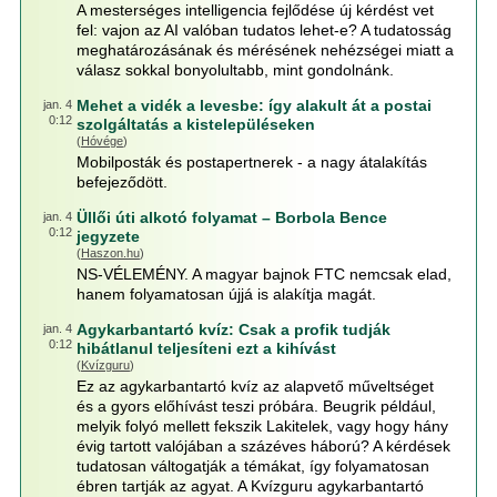
A mesterséges intelligencia fejlődése új kérdést vet
fel: vajon az AI valóban tudatos lehet-e? A tudatosság
meghatározásának és mérésének nehézségei miatt a
válasz sokkal bonyolultabb, mint gondolnánk.
Mehet a vidék a levesbe: így alakult át a postai
jan. 4
0:12
szolgáltatás a kistelepüléseken
(
Hóvége
)
Mobilposták és postapertnerek - a nagy átalakítás
befejeződött.
Üllői úti alkotó folyamat – Borbola Bence
jan. 4
0:12
jegyzete
(
Haszon.hu
)
NS-VÉLEMÉNY. A magyar bajnok FTC nemcsak elad,
hanem folyamatosan újjá is alakítja magát.
Agykarbantartó kvíz: Csak a profik tudják
jan. 4
0:12
hibátlanul teljesíteni ezt a kihívást
(
Kvízguru
)
Ez az agykarbantartó kvíz az alapvető műveltséget
és a gyors előhívást teszi próbára. Beugrik például,
melyik folyó mellett fekszik Lakitelek, vagy hogy hány
évig tartott valójában a százéves háború? A kérdések
tudatosan váltogatják a témákat, így folyamatosan
ébren tartják az agyat. A Kvízguru agykarbantartó