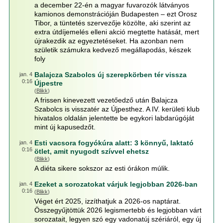
a december 22-én a magyar fuvarozók látványos
kamionos demonstrációján Budapesten – ezt Orosz
Tibor, a tüntetés szervezője közölte, aki szerint az
extra útdíjemelés elleni akció megtette hatását, mert
újrakezdik az egyeztetéseket. Ha azonban nem
születik számukra kedvező megállapodás, készek
foly
Balajcza Szabolcs új szerepkörben tér vissza
jan. 4
0:16
Újpestre
(
Blikk
)
A frissen kinevezett vezetőedző után Balajcza
Szabolcs is visszatér az Újpesthez. A IV. kerületi klub
hivatalos oldalán jelentette be egykori labdarúgóját
mint új kapusedzőt.
Esti vacsora fogyókúra alatt: 3 könnyű, laktató
jan. 4
0:16
ötlet, amit nyugodt szívvel ehetsz
(
Blikk
)
A diéta sikere sokszor az esti órákon múlik.
Ezeket a sorozatokat várjuk legjobban 2026-ban
jan. 4
0:16
(
Blikk
)
Véget ért 2025, izzíthatjuk a 2026-os naptárat.
Összegyűjtöttük 2026 legismertebb és legjobban várt
sorozatait, legyen szó egy vadonatúj szériáról, egy új