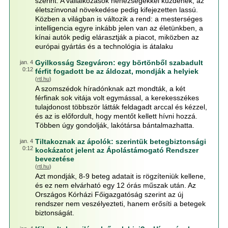
szerint. A vállalkozások nehézségekkel küzdenek, az
életszínvonal növekedése pedig kifejezetten lassú.
Közben a világban is változik a rend: a mesterséges
intelligencia egyre inkább jelen van az életünkben, a
kínai autók pedig elárasztják a piacot, miközben az
európai gyártás és a technológia is átalaku
Gyilkosság Szegváron: egy börtönből szabadult
jan. 4
0:12
férfit fogadott be az áldozat, mondják a helyiek
(
rtl.hu
)
A szomszédok híradónknak azt mondták, a két
férfinak sok vitája volt egymással, a kerekesszékes
tulajdonost többször látták feldagadt arccal és kézzel,
és az is előfordult, hogy mentőt kellett hívni hozzá.
Többen úgy gondolják, lakótársa bántalmazhatta.
Tiltakoznak az ápolók: szerintük betegbiztonsági
jan. 4
0:12
kockázatot jelent az Ápolástámogató Rendszer
bevezetése
(
rtl.hu
)
Azt mondják, 8-9 beteg adatait is rögzíteniük kellene,
és ez nem elvárható egy 12 órás műszak után. Az
Országos Kórházi Főigazgatóság szerint az új
rendszer nem veszélyezteti, hanem erősíti a betegek
biztonságát.