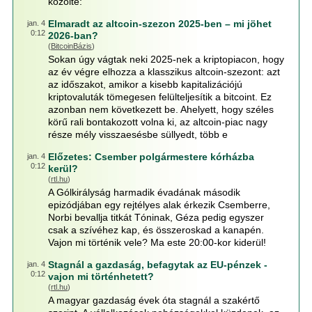
közölte:
Elmaradt az altcoin-szezon 2025-ben – mi jöhet
jan. 4
0:12
2026-ban?
(
BitcoinBázis
)
Sokan úgy vágtak neki 2025-nek a kriptopiacon, hogy
az év végre elhozza a klasszikus altcoin-szezont: azt
az időszakot, amikor a kisebb kapitalizációjú
kriptovaluták tömegesen felülteljesítik a bitcoint. Ez
azonban nem következett be. Ahelyett, hogy széles
körű rali bontakozott volna ki, az altcoin-piac nagy
része mély visszaesésbe süllyedt, több e
Előzetes: Csember polgármestere kórházba
jan. 4
0:12
kerül?
(
rtl.hu
)
A Gólkirályság harmadik évadának második
epizódjában egy rejtélyes alak érkezik Csemberre,
Norbi bevallja titkát Tóninak, Géza pedig egyszer
csak a szívéhez kap, és összeroskad a kanapén.
Vajon mi történik vele? Ma este 20:00-kor kiderül!
Stagnál a gazdaság, befagytak az EU-pénzek -
jan. 4
0:12
vajon mi történhetett?
(
rtl.hu
)
A magyar gazdaság évek óta stagnál a szakértő