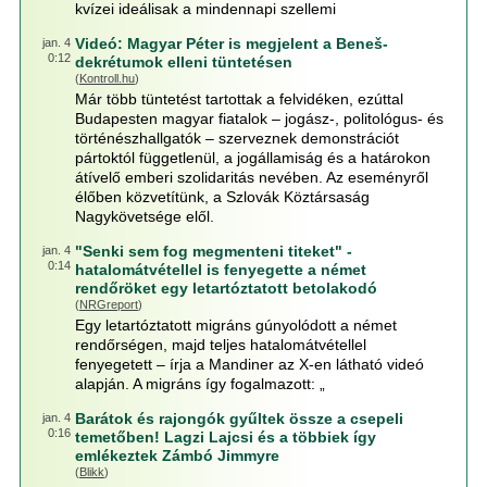
kvízei ideálisak a mindennapi szellemi
Videó: Magyar Péter is megjelent a Beneš-
jan. 4
0:12
dekrétumok elleni tüntetésen
(
Kontroll.hu
)
Már több tüntetést tartottak a felvidéken, ezúttal
Budapesten magyar fiatalok – jogász-, politológus- és
történészhallgatók – szerveznek demonstrációt
pártoktól függetlenül, a jogállamiság és a határokon
átívelő emberi szolidaritás nevében. Az eseményről
élőben közvetítünk, a Szlovák Köztársaság
Nagykövetsége elől.
"Senki sem fog megmenteni titeket" -
jan. 4
0:14
hatalomátvétellel is fenyegette a német
rendőröket egy letartóztatott betolakodó
(
NRGreport
)
Egy letartóztatott migráns gúnyolódott a német
rendőrségen, majd teljes hatalomátvétellel
fenyegetett – írja a Mandiner az X-en látható videó
alapján. A migráns így fogalmazott: „
Barátok és rajongók gyűltek össze a csepeli
jan. 4
0:16
temetőben! Lagzi Lajcsi és a többiek így
emlékeztek Zámbó Jimmyre
(
Blikk
)