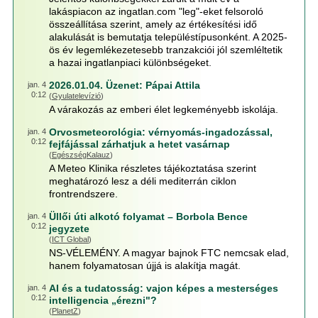
lakáspiacon az ingatlan.com "leg"-eket felsoroló
összeállítása szerint, amely az értékesítési idő
alakulását is bemutatja településtípusonként. A 2025-
ös év legemlékezetesebb tranzakciói jól szemléltetik
a hazai ingatlanpiaci különbségeket.
2026.01.04. Üzenet: Pápai Attila
jan. 4
0:12
(
Gyulatelevízió
)
A várakozás az emberi élet legkeményebb iskolája.
Orvosmeteorológia: vérnyomás-ingadozással,
jan. 4
0:12
fejfájással zárhatjuk a hetet vasárnap
(
EgészségKalauz
)
A Meteo Klinika részletes tájékoztatása szerint
meghatározó lesz a déli mediterrán ciklon
frontrendszere.
Üllői úti alkotó folyamat – Borbola Bence
jan. 4
0:12
jegyzete
(
ICT Global
)
NS-VÉLEMÉNY. A magyar bajnok FTC nemcsak elad,
hanem folyamatosan újjá is alakítja magát.
AI és a tudatosság: vajon képes a mesterséges
jan. 4
0:12
intelligencia „érezni"?
(
PlanetZ
)