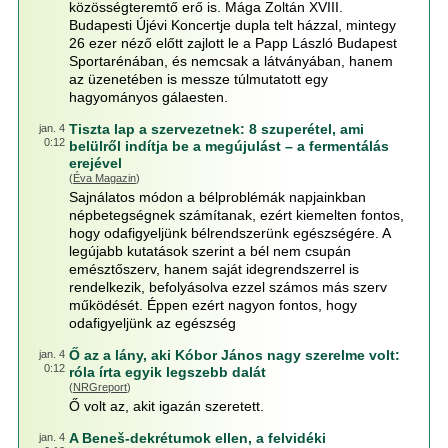
közösségteremtő erő is. Mága Zoltán XVIII.
Budapesti Újévi Koncertje dupla telt házzal, mintegy
26 ezer néző előtt zajlott le a Papp László Budapest
Sportarénában, és nemcsak a látványában, hanem
az üzenetében is messze túlmutatott egy
hagyományos gálaesten.
Tiszta lap a szervezetnek: 8 szuperétel, ami
jan. 4
0:12
belülről indítja be a megújulást – a fermentálás
erejével
(
Éva Magazin
)
Sajnálatos módon a bélproblémák napjainkban
népbetegségnek számítanak, ezért kiemelten fontos,
hogy odafigyeljünk bélrendszerünk egészségére. A
legújabb kutatások szerint a bél nem csupán
emésztőszerv, hanem saját idegrendszerrel is
rendelkezik, befolyásolva ezzel számos más szerv
működését. Éppen ezért nagyon fontos, hogy
odafigyeljünk az egészség
Ő az a lány, aki Kóbor János nagy szerelme volt:
jan. 4
0:12
róla írta egyik legszebb dalát
(
NRGreport
)
Ő volt az, akit igazán szeretett.
A Beneš-dekrétumok ellen, a felvidéki
jan. 4