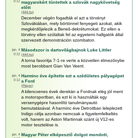
0:12
magyarokért tüntettek a szlovák nagykövetség
előtt
(
444.hu
)
December végén fogadták el azt a törvényt
Szlovákiában, mely börtönnel fenyegeti azokat, akik
megkérdőjelezik a Beneš-dekrétumokat. Ez ellen a
törvény ellen szólaltak fel az egyetemi hallgatók által
szervezett demonstráción szombaton.
Másodszor is dartsvilágbajnok Luke Littler
jan. 4
0:12
(
444.hu
)
A torna favoritja 7-1-re verte a közvetlen élmezőnybe
most berobbant Gian Van Veent.
Harminc éve építette ezt a szédületes pályagépet
jan. 4
0:12
a Ford
(
Player
)
A kilencvenes évek derekán a Fordnak elég jól ment
a motorsportban, és ezt ki is használták egy
versenygépre hasonlító tanulmányautó
bemutatásával. A harminc éve Detroitban leleplezett
Indigo célja azonban nemcsak a figyelemfelkeltés
volt, hanem az Aston Martinnak szánt új V12-es
motor tesztelése is.
Magyar Péter elképesztő dolgot mondott,
jan. 4