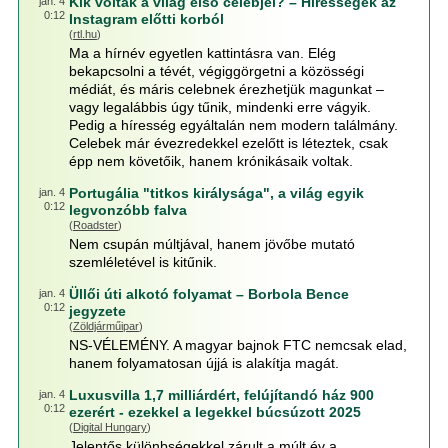
Kik voltak a világ első celebjei? – Hírességek az
jan. 4
0:12
Instagram előtti korból
(
rtl.hu
)
Ma a hírnév egyetlen kattintásra van. Elég
bekapcsolni a tévét, végiggörgetni a közösségi
médiát, és máris celebnek érezhetjük magunkat –
vagy legalábbis úgy tűnik, mindenki erre vágyik.
Pedig a híresség egyáltalán nem modern találmány.
Celebek már évezredekkel ezelőtt is léteztek, csak
épp nem követőik, hanem krónikásaik voltak.
Portugália "titkos királysága", a világ egyik
jan. 4
0:12
legvonzóbb falva
(
Roadster
)
Nem csupán múltjával, hanem jövőbe mutató
szemléletével is kitűnik.
Üllői úti alkotó folyamat – Borbola Bence
jan. 4
0:12
jegyzete
(
Zöldjárműipar
)
NS-VÉLEMÉNY. A magyar bajnok FTC nemcsak elad,
hanem folyamatosan újjá is alakítja magát.
Luxusvilla 1,7 milliárdért, felújítandó ház 900
jan. 4
0:12
ezerért - ezekkel a legekkel búcsúzott 2025
(
Digital Hungary
)
Jelentős különbségekkel zárult a múlt év a