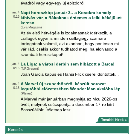
évadról vagy egy-egy új epizódról.
Napi horoszkóp január 3.: a Kosokra komoly
jan. 4
0:16
kihívás vár, a Rákoknak érdemes a lelki békéjüket
keresni
(
Éva Magazin
)
Az év első hétvégéje is izgalmasnak ígérkezik, a
csillagok ugyanis minden csillagjegy számára
tartogatnak valamit, azt azonban, hogy pontosan mi
vár rád, csakis akkor tudhatod meg, ha elolvasod a
szombati horoszkópot!
La Liga: a városi derbin sem hibázott a Barca!
jan. 4
0:16
(
NRGreport
)
Joan Garcia kapus és Hansi Flick cseréi döntöttek...
A Marvel új szuperhőséről készült sorozat
jan. 4
0:16
legutóbbi előzetesében Wonder Man akcióba lép
(
Player
)
A Marvel már januárban megnyitja az Mcu 2026-os
évét, melynek csúcspontja a december 17-re kiírt
Bosszúállók: Ítéletnap lesz.
További hírek »
Keresés