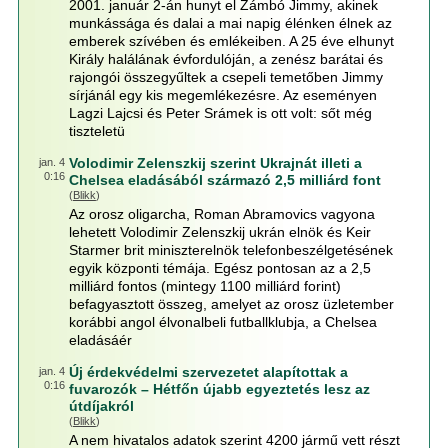
2001. január 2-án hunyt el Zámbó Jimmy, akinek
munkássága és dalai a mai napig élénken élnek az
emberek szívében és emlékeiben. A 25 éve elhunyt
Király halálának évfordulóján, a zenész barátai és
rajongói összegyűltek a csepeli temetőben Jimmy
sírjánál egy kis megemlékezésre. Az eseményen
Lagzi Lajcsi és Peter Srámek is ott volt: sőt még
tiszteletü
Volodimir Zelenszkij szerint Ukrajnát illeti a
jan. 4
0:16
Chelsea eladásából származó 2,5 milliárd font
(
Blikk
)
Az orosz oligarcha, Roman Abramovics vagyona
lehetett Volodimir Zelenszkij ukrán elnök és Keir
Starmer brit miniszterelnök telefonbeszélgetésének
egyik központi témája. Egész pontosan az a 2,5
milliárd fontos (mintegy 1100 milliárd forint)
befagyasztott összeg, amelyet az orosz üzletember
korábbi angol élvonalbeli futballklubja, a Chelsea
eladásáér
Új érdekvédelmi szervezetet alapítottak a
jan. 4
0:16
fuvarozók – Hétfőn újabb egyeztetés lesz az
útdíjakról
(
Blikk
)
A nem hivatalos adatok szerint 4200 jármű vett részt