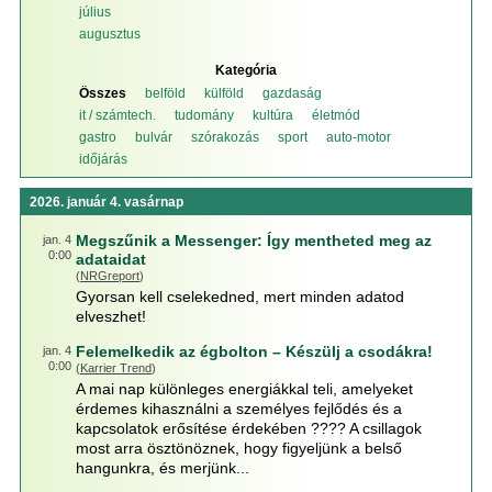
július
augusztus
Kategória
Összes
belföld
külföld
gazdaság
it / számtech.
tudomány
kultúra
életmód
gastro
bulvár
szórakozás
sport
auto-motor
időjárás
2026. január 4. vasárnap
Megszűnik a Messenger: Így mentheted meg az
jan. 4
0:00
adataidat
(
NRGreport
)
Gyorsan kell cselekedned, mert minden adatod
elveszhet!
Felemelkedik az égbolton – Készülj a csodákra!
jan. 4
0:00
(
Karrier Trend
)
A mai nap különleges energiákkal teli, amelyeket
érdemes kihasználni a személyes fejlődés és a
kapcsolatok erősítése érdekében ???? A csillagok
most arra ösztönöznek, hogy figyeljünk a belső
hangunkra, és merjünk...