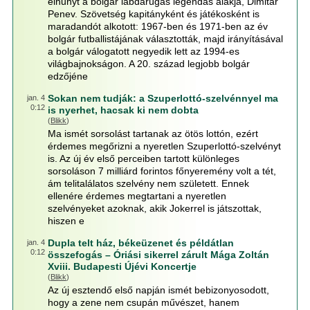
elhunyt a bolgár labdarúgás legendás alakja, Dimitar
Penev. Szövetség kapitányként és játékosként is
maradandót alkotott: 1967-ben és 1971-ben az év
bolgár futballistájának választották, majd irányításával
a bolgár válogatott negyedik lett az 1994-es
világbajnokságon. A 20. század legjobb bolgár
edzőjéne
Sokan nem tudják: a Szuperlottó-szelvénnyel ma
jan. 4
0:12
is nyerhet, hacsak ki nem dobta
(
Blikk
)
Ma ismét sorsolást tartanak az ötös lottón, ezért
érdemes megőrizni a nyeretlen Szuperlottó-szelvényt
is. Az új év első perceiben tartott különleges
sorsoláson 7 milliárd forintos főnyeremény volt a tét,
ám telitalálatos szelvény nem született. Ennek
ellenére érdemes megtartani a nyeretlen
szelvényeket azoknak, akik Jokerrel is játszottak,
hiszen e
Dupla telt ház, békeüzenet és példátlan
jan. 4
0:12
összefogás – Óriási sikerrel zárult Mága Zoltán
Xviii. Budapesti Újévi Koncertje
(
Blikk
)
Az új esztendő első napján ismét bebizonyosodott,
hogy a zene nem csupán művészet, hanem