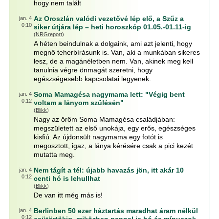
hogy nem talált
Az Oroszlán valódi vezetővé lép elő, a Szűz a
jan. 4
0:10
siker útjára lép – heti horoszkóp 01.05.-01.11-ig
(
NRGreport
)
A héten beindulnak a dolgaink, ami azt jelenti, hogy
megnő teherbírásunk is. Van, aki a munkában sikeres
lesz, de a magánéletben nem. Van, akinek meg kell
tanulnia végre önmagát szeretni, hogy
egészségesebb kapcsolatai legyenek.
Soma Mamagésa nagymama lett: "Végig bent
jan. 4
0:12
voltam a lányom szülésén"
(
Blikk
)
Nagy az öröm Soma Mamagésa családjában:
megszületett az első unokája, egy erős, egészséges
kisfiú. Az újdonsült nagymama egy fotót is
megosztott, igaz, a lánya kérésére csak a pici kezét
mutatta meg.
Nem tágít a tél: újabb havazás jön, itt akár 10
jan. 4
0:12
centi hó is lehullhat
(
Blikk
)
De van itt még más is!
Berlinben 50 ezer háztartás maradhat áram nélkül
jan. 4
0:12