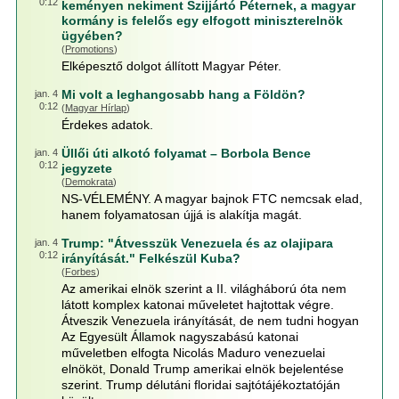
0:12
keményen nekiment Szijjártó Péternek, a magyar
kormány is felelős egy elfogott miniszterelnök
ügyében?
(
Promotions
)
Elképesztő dolgot állított Magyar Péter.
Mi volt a leghangosabb hang a Földön?
jan. 4
0:12
(
Magyar Hírlap
)
Érdekes adatok.
Üllői úti alkotó folyamat – Borbola Bence
jan. 4
0:12
jegyzete
(
Demokrata
)
NS-VÉLEMÉNY. A magyar bajnok FTC nemcsak elad,
hanem folyamatosan újjá is alakítja magát.
Trump: "Átvesszük Venezuela és az olajipara
jan. 4
0:12
irányítását." Felkészül Kuba?
(
Forbes
)
Az amerikai elnök szerint a II. világháború óta nem
látott komplex katonai műveletet hajtottak végre.
Átveszik Venezuela irányítását, de nem tudni hogyan
Az Egyesült Államok nagyszabású katonai
műveletben elfogta Nicolás Maduro venezuelai
elnököt, Donald Trump amerikai elnök bejelentése
szerint. Trump délutáni floridai sajtótájékoztatóján