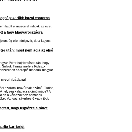
a legnépszerűbb hazai csatorna
m látott új műsorral indítják az évet.
tt a fagy Magyarországra
jelenség ellen dolgozik, de a fagyos
ter után: most nem adja az első
agyar Péter bejelentése után, hogy
n. Sulyok Tamás mellé a Fidesz-
endszeresen szereplő második magyar
 meg hibátlanul
lódi szellemi bravúrnak számít! Tudod,
fi A helység kalapácsa című műve? A
hiszen a válaszokhoz nemcsak
őket. Az igazi sikerhez 6 vagy több
gtett, hogy legyőzze a rákot.
arlie karrierjét