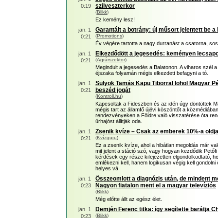
szilveszterkor
0:19
(
Blikk
)
Ez kemény lesz!
Garantált a botrány: új műsort jelentett be 
jan. 1
(
Promotions
)
0:21
Év végére tartotta a nagy durranást a csatorna, sose
Elkezdődött a jegesedés: keményen lecsapo
jan. 1
(
Agrárszektor
)
0:21
Megindult a jegesedés a Balatonon. A viharos szél a 
éjszaka folyamán mégis elkezdett befagyni a tó.
Sulyok Tamás Kapu Tiborral lohol Magyar Pé
jan. 1
beszéd jogát
0:21
(
Kontroll.hu
)
Kapcsoltak a Fideszben és az idén úgy döntöttek M
mégis tart az államfő újévi köszöntőt a közmédiába
rendezvényeken a Földre való visszatérése óta r
űrhajóst állítják oda.
Zsenik kvíze – Csak az emberek 10%-a oldja
jan. 1
(
Kvízguru
)
0:21
Ez a zsenik kvíze, ahol a hibátlan megoldás már va
mit jelent a stáció szó, vagy hogyan kezdődik Pető
kérdések egy része kifejezetten elgondolkodtató, 
emlékezni kell, hanem logikusan végig kell gondolni 
helyes vá
Összeomlott a diagnózis után, de mindent me
jan. 1
Nagyon fiatalon ment el a magyar televíziós
0:23
(
Blikk
)
Még előtte állt az egész élet.
Demjén Ferenc titka: így segítette barátja Ch
jan. 1
(
Blikk
)
0:23