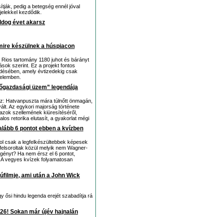
tják, pedig a betegség ennél jóval
jelekkel kezdődik.
oldog évet akarsz
 mire készülnek a húspiacon
e Rios tartomány 1180 juhot és bárányt
rások szerint. Ez a projekt fontos
ődésében, amely évtizedekig csak
delemben.
zőgazdasági üzem” legendája
nz: Hatvanpuszta mára túlnőtt önmagán,
lt. Az egykori majorság története
 azok szellemének kiüresítéséről,
alos retorika elutasít, a gyakorlat mégi
galább 6 pontot ebben a kvízben
hol csak a legfelkészültebbek képesek
 felsoroltak közül melyik nem Wagner-
gényt? Ha nem érsz el 6 pontot,
d! A vegyes kvízek folyamatosan
filmje, ami után a John Wick
y ősi hindu legenda erejét szabadítja rá
2026! Sokan már újév hajnalán