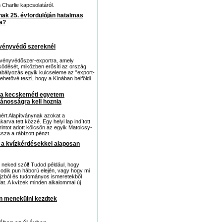
 Charlie kapcsolatáról.
nak 25. évfordulóján hatalmas
ta?
növényvédő szereknél
övényvédőszer-exportra, amely
ködését, miközben erősíti az ország
zabályozás egyik kulcseleme az "export-
ehetővé teszi, hogy a Kínában belföldi
n: a kecskeméti egyetem
ánosságra kell hoznia
ért Alapítványnak azokat a
va tett közzé. Egy helyi lap indított
orintot adott kölcsön az egyik Matolcsy-
sza a rábízott pénzt.
el a kvízkérdésekkel alaposan
z neked szól! Tudod például, hogy
sodik pun háború elején, vagy hogy mi
ajzból és tudományos ismeretekből
at. A kvízek minden alkalommal új
en menekülni kezdtek