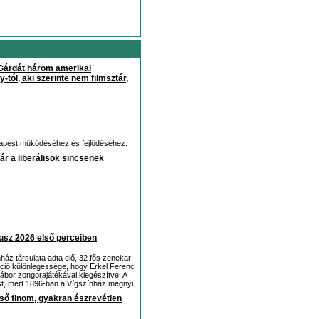
 Gárdát három amerikai
tól, aki szerinte nem filmsztár,
udapest működéséhez és fejlődéséhez.
ár a liberálisok sincsenek
nusz 2026 első perceiben
áz társulata adta elő, 32 fős zenekar
kció különlegessége, hogy Erkel Ferenc
ábor zongorajátékával kiegészítve. A
ést, mert 1896-ban a Vígszínház megnyi
lső finom, gyakran észrevétlen