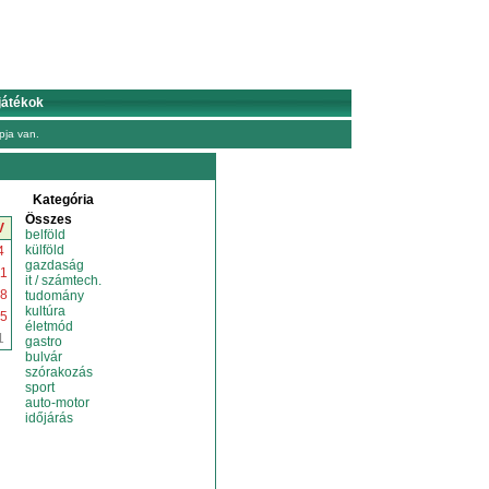
játékok
ja van.
Kategória
Összes
V
belföld
külföld
4
gazdaság
1
it / számtech.
8
tudomány
kultúra
5
életmód
1
gastro
bulvár
szórakozás
sport
auto-motor
időjárás