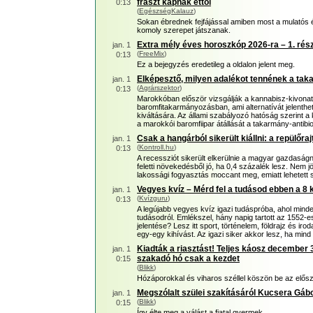
frászt kapnak ettől
0:13
(
EgészségKalauz
)
Sokan ébrednek fejfájással amiben most a mulatós éj
komoly szerepet játszanak.
Extra mély éves horoszkóp 2026-ra – 1. rés
jan. 1
(
FreeMix
)
0:13
Ez a bejegyzés eredetileg a oldalon jelent meg.
Elképesztő, milyen adalékot tennének a tak
jan. 1
(
Agrárszektor
)
0:13
Marokkóban először vizsgálják a kannabisz-kivona
baromfitakarmányozásban, ami alternatívát jelenthe
kiváltására. Az állami szabályozó hatóság szerint 
a marokkói baromfiipar átállását a takarmány-antibi
Csak a hangárból sikerült kiállni: a repülőra
jan. 1
(
Kontroll.hu
)
0:13
A recessziót sikerült elkerülnie a magyar gazdaságn
feletti növekedésből jó, ha 0,4 százalék lesz. Nem j
lakossági fogyasztás moccant meg, emiatt lehetett
Vegyes kvíz – Mérd fel a tudásod ebben a 8
jan. 1
(
Kvízguru
)
0:13
A legújabb vegyes kvíz igazi tudáspróba, ahol mind
tudásodról. Emlékszel, hány napig tartott az 1552-e
jelentése? Lesz itt sport, történelem, földrajz és iro
egy-egy kihívást. Az igazi siker akkor lesz, ha mind
Kiadták a riasztást! Teljes káosz december 
jan. 1
szakadó hó csak a kezdet
0:15
(
Blikk
)
Hózáporokkal és viharos széllel köszön be az előszi
Megszólalt szülei szakításáról Kucsera Gábo
jan. 1
(
Blikk
)
0:15
Így élte meg a válást a fiatal gyermek.