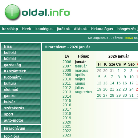
kezdőlap
hírek
katalógus
játékok
állások
hírkatalógus
böngészős 
Ma augusztus 7, péntek,
Ibolya
nap
friss
Hírarchívum - 2026 január
belföld
Év
Hónap
2026 január
külföld
2006
január
H
K
Sze
Cs
P
Szo
gazdaság
2007
február
2008
március
29
30
31
1
2
3
it / számtech.
2009
április
5
6
7
8
9
10
1
tudomány
2010
május
12
13
14
15
16
17
1
kultúra
2011
június
2012
július
19
20
21
22
23
24
2
életmód
2013
augusztus
26
27
28
29
30
31
gastro
2014
2015
bulvár
2016
szórakozás
2017
2018
sport
2019
auto-motor
2020
2021
hírarchívum
2022
2023
top 4 óra