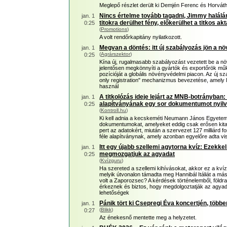
Meglepő részlet derült ki Demjén Ferenc és Horváth
Nincs értelme tovább tagadni, Jimmy halálá
jan. 1
titokra derülhet fény, előkerülhet a titkos ak
0:25
(
Promotions
)
A volt rendőrkapitány nyilatkozott.
Megvan a döntés: itt új szabályozás jön a 
jan. 1
(
Agrárszektor
)
0:25
Kína új, rugalmasabb szabályozást vezetett be a n
jelentősen megkönnyíti a gyártók és exportőrök mű
pozícióját a globális növényvédelmi piacon. Az új s
only registration" mechanizmus bevezetése, amely l
használ
A titkolózás ideje lejárt az MNB-botrányba
jan. 1
alapítványának egy sor dokumentumot nyilv
0:25
(
Kontroll.hu
)
Ki kell adnia a kecskeméti Neumann János Egyetem
dokumentumokat, amelyeket eddig csak erősen kitakar
pert az adatokért, miután a szervezet 127 milliárd f
féle alapítványnak, amely azonban egyelőre adta vis
Itt egy újabb szellemi agytorna kvíz: Ezekk
jan. 1
megmozgatjuk az agyadat
0:25
(
Kvízguru
)
Ha szereted a szellemi kihívásokat, akkor ez a kví
melyik útvonalon támadta meg Hannibál Itáliát a má
volt a Zaporozsec? A kérdések történelemből, földr
érkeznek és biztos, hogy megdolgoztatják az agyad
lehetőségek
Pánik tört ki Csepregi Éva koncertjén, több
jan. 1
(
Blikk
)
0:27
Az énekesnő mentette meg a helyzetet.