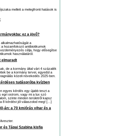
szaka mellett a melegfronti hatások is
z
armányokba: ez a jövő?
t alkalmazhatóságát a
t a hozamfokozó antibiotikumok
a kezdeményezés célja, hogy elősegítse
otikumok használatáról.
jt elmaradt
ak, de a kormány által várt 4 százalék
öttek be a kormány tervei, egyedül a
 stagnálás közeli növekedés 2025-ben.
 kérdéses tudáspróba kvízben
en egyes kérdés egy újabb teszt a
s egri ostrom, vagy mi a lux szó
dalom, szinte minden területről kapsz
 a 8 kérdést jól válaszolod meg! […]
30-án: a 70 km/órás vihar és a
lveszter.
r és Tápai Szabina kisfia