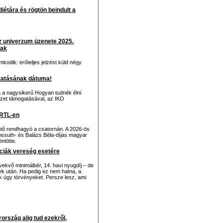
diétára és rögtön beindult a
 az univerzum üzenete 2025.
tak
odik: erőteljes jelzést küld négy
ytatásának dátuma!
 a nagysikerű Hogyan tudnék élni
tézet támogatásával, az IKO
 RTL-en
tő rendhagyó a csatornán. A 2026-ös
ossuth- és Balázs Béla-díjas magyar
ntötte.
ciák vereség esetére
kvő minimálbér, 14. havi nyugdíj – de
k után. Ha pedig ez nem hatna, a
 úgy törvényeket. Persze lesz, ami
rszág alig tud ezekről,