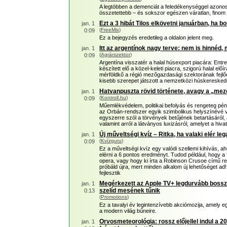
A legtöbben a demenciát a feledékenységgel azonosí
összetettebb – és sokszor egészen váratlan, finom 
Ezt a 3 hibát Tilos elkövetni januárban, ha b
jan. 1
(
FreeMix
)
0:09
Ez a bejegyzés eredetileg a oldalon jelent meg.
Itt az argentínok nagy terve: nem is hinnéd,
jan. 1
(
Agrárszektor
)
0:09
Argentína visszatér a halal húsexport piacára: Entr
készített elő a közel-keleti piacra, szigorú halal előí
mérföldkő a régió mezőgazdasági szektorának fejl
kisebb szerepet játszott a nemzetközi húskereske
Hatvanpuszta rövid története, avagy a „me
jan. 1
(
Kontroll.hu
)
0:09
Műemlékvédelem, politikai befolyás és rengeteg pé
az Orbán-rendszer egyik szimbolikus helyszínévé vá
egyszerre szól a törvények betűjének betartásáról,
valamint arról a látványos luxizásról, amelyet a hivat
Új műveltségi kvíz – Ritka, ha valaki elér le
jan. 1
(
Kvízguru
)
0:09
Ez a műveltségi kvíz egy valódi szellemi kihívás, a
elérni a 6 pontos eredményt. Tudod például, hogy a
opera, vagy hogy ki írta a Robinson Crusoe című re
próbáld újra, mert minden alkalom új lehetőséget a
fejlesztik
Megérkezett az Apple TV+ legdurvább bosszú
jan. 1
szelíd mesének tűnik
0:13
(
Promotions
)
Ez a tavalyi év legintenzívebb akciómozija, amely eg
a modern világ bűneire.
Orvosmeteorológia: rossz előjellel indul a 
jan. 1