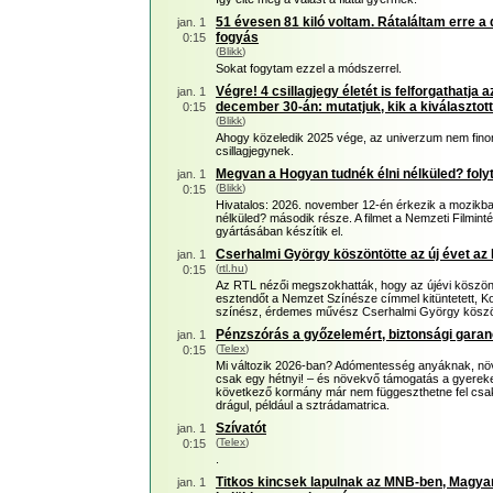
51 évesen 81 kiló voltam. Rátaláltam erre a 
jan. 1
fogyás
0:15
(
Blikk
)
Sokat fogytam ezzel a módszerrel.
Végre! 4 csillagjegy életét is felforgathatja
jan. 1
december 30-án: mutatjuk, kik a kiválasztot
0:15
(
Blikk
)
Ahogy közeledik 2025 vége, az univerzum nem finomk
csillagjegynek.
Megvan a Hogyan tudnék élni nélküled? fol
jan. 1
(
Blikk
)
0:15
Hivatalos: 2026. november 12-én érkezik a mozikba
nélküled? második része. A filmet a Nemzeti Filmin
gyártásában készítik el.
Cserhalmi György köszöntötte az új évet az
jan. 1
(
rtl.hu
)
0:15
Az RTL nézői megszokhatták, hogy az újévi köszön
esztendőt a Nemzet Színésze címmel kitüntetett, K
színész, érdemes művész Cserhalmi György köszö
Pénzszórás a győzelemért, biztonsági garan
jan. 1
(
Telex
)
0:15
Mi változik 2026-ban? Adómentesség anyáknak, növe
csak egy hétnyi! – és növekvő támogatás a gyereke
következő kormány már nem függeszthetne fel csak
drágul, például a sztrádamatrica.
Szívatót
jan. 1
(
Telex
)
0:15
.
Titkos kincsek lapulnak az MNB-ben, Magyaro
jan. 1