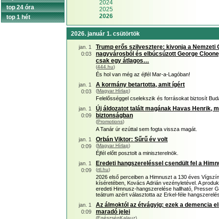
2024
top 24 óra
2025
2026
top 1 hét
2026. január 1. csütörtök
Trump erős szilvesztere: kivonja a Nemzeti
jan. 1
nagyvárosból és elbúcsúzott George Clooney-
0:03
csak egy átlagos…
(
444.hu
)
És hol van még az éjfél Mar-a-Lagóban!
A kormány betartotta, amit ígért
jan. 1
(
Magyar Hírlap
)
0:03
Felelősséggel cselekszik és forrásokat biztosít B
Új áldozatot talált magának Havas Henrik, m
jan. 1
biztonságban
0:09
(
Promotions
)
A Tanár úr ezúttal sem fogta vissza magát.
Orbán Viktor: Sűrű év volt
jan. 1
(
Magyar Hírlap
)
0:09
Éjfél előtt posztolt a miniszterelnök.
Eredeti hangszereléssel csendült fel a Him
jan. 1
(
rtl.hu
)
0:09
2026 első perceiben a Himnuszt a 130 éves Vígszính
kíséretében, Kovács Adrián vezényletével. A produ
eredeti Himnusz-hangszerelése hallható, Presser G
teátrum azért választotta az Erkel-féle hangszerel
Az álmoktól az étvágyig: ezek a demencia e
jan. 1
maradó jelei
0:09
(
EgészségKalauz
)