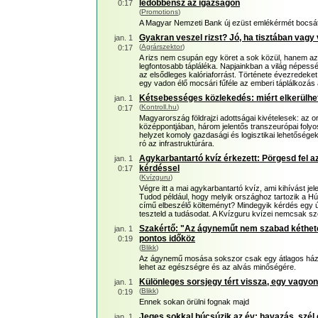
ledöbbensz az igazságon
0:17
(
Promotions
)
A Magyar Nemzeti Bank új ezüst emlékérmét bocsáto
Gyakran veszel rizst? Jó, ha tisztában vagy v
jan. 1
(
Agrárszektor
)
0:17
A rizs nem csupán egy köret a sok közül, hanem az
legfontosabb tápláléka. Napjainkban a világ népessé
az elsődleges kalóriaforrást. Története évezredeket ö
egy vadon élő mocsári fűféle az emberi táplálkozá
Kétsebességes közlekedés: miért elkerülhe
jan. 1
(
Kontroll.hu
)
0:17
Magyarország földrajzi adottságai kivételesek: az 
középpontjában, három jelentős transzeurópai folyo
helyzet komoly gazdasági és logisztikai lehetőségeke
ró az infrastruktúrára.
Agykarbantartó kvíz érkezett: Pörgesd fel a
jan. 1
kérdéssel
0:17
(
Kvízguru
)
Végre itt a mai agykarbantartó kvíz, ami kihívást je
Tudod például, hogy melyik országhoz tartozik a Hús
című elbeszélő költeményt? Mindegyik kérdés egy ú
teszteld a tudásodat. A Kvízguru kvízei nemcsak s
Szakértő: "Az ágyneműt nem szabad kétheten
jan. 1
pontos időköz
0:19
(
Blikk
)
Az ágynemű mosása sokszor csak egy átlagos házi
lehet az egészségre és az alvás minőségére.
Különleges sorsjegy tért vissza, egy vagyont
jan. 1
(
Blikk
)
0:19
Ennek sokan örülni fognak majd
Jeges sokkal búcsúzik az év: havazás, szél 
jan. 1