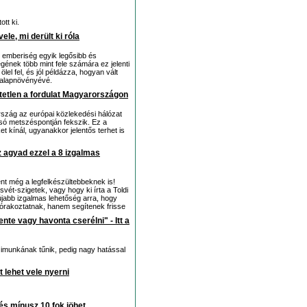
tt ki.
ele, mi derült ki róla
 emberiség egyik legősibb és
gének több mint fele számára ez jelenti
lel fel, és jól példázza, hogyan vált
s alapnövényévé.
tetlen a fordulat Magyarországon
ország az európai közlekedési hálózat
só metszéspontján fekszik. Ez a
t kínál, ugyanakkor jelentős terhet is
z agyad ezzel a 8 izgalmas
lent még a legfelkészültebbeknek is!
vét-szigetek, vagy hogy ki írta a Toldi
jabb izgalmas lehetőség arra, hogy
zórakoztatnak, hanem segítenek frisse
te vagy havonta cserélni" - Itt a
munkának tűnik, pedig nagy hatással
 lehet vele nyerni
és mínusz 10 fok jöhet