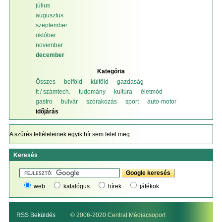
július
augusztus
szeptember
október
november
december
Kategória
Összes
belföld
külföld
gazdaság
it / számtech.
tudomány
kultúra
életmód
gastro
bulvár
szórakozás
sport
auto-motor
időjárás
A szűrés feltételeinek egyik hír sem felel meg.
Keresés
web
katalógus
hírek
játékok
RSS Beküldés
© 2006-2020 Central Médiacsoport