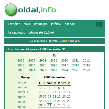
kezdőlap
hírek
katalógus
játékok
állások
hírkatalógus
böngészős játékok
Ma augusztus 8, szombat,
László
napja van.
Hírarchívum - Időjárás - 2008 december 31.
Év
2006
2007
2008
2009
2010
2011
2012
2013
2014
2015
2016
2017
2018
2019
2020
2021
2022
2023
2024
2025
2026
Hónap
2008 december
január
H
K
Sze
Cs
P
Szo
V
február
1
2
3
4
5
6
7
8
9
10
11
12
13
14
március
15
16
17
18
19
20
21
április
22
23
24
25
26
27
28
május
29
30
31
1
2
3
4
június