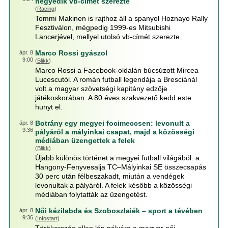
negyedik vb-címét szerezte
(
Racing
)
Tommi Makinen is rajthoz áll a spanyol Hoznayo Rally
Fesztiválon, mégpedig 1999-es Mitsubishi
Lancerjével, mellyel utolsó vb-címét szerezte.
Marco Rossi gyászol
ápr. 8
9:00
(
Blikk
)
Marco Rossi a Facebook-oldalán búcsúzott Mircea
Lucescutól. A román futball legendája a Bresciánál
volt a magyar szövetségi kapitány edzője
játékoskorában. A 80 éves szakvezető kedd este
hunyt el.
Botrány egy megyei focimeccsen: levonult a
ápr. 8
9:36
pályáról a mályinkai csapat, majd a közösségi
médiában üzengettek a felek
(
Blikk
)
Újabb különös történet a megyei futball világából: a
Hangony-Fenyvesalja TC–Mályinkai SE összecsapás
30 perc után félbeszakadt, miután a vendégek
levonultak a pályáról. A felek később a közösségi
médiában folytatták az üzengetést.
Női kézilabda és Szoboszlaiék – sport a tévében
ápr. 8
9:36
(
Infostart
)