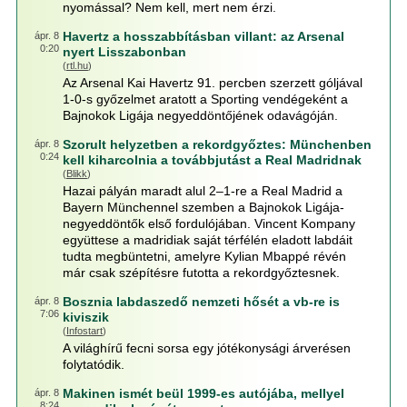
nyomással? Nem kell, mert nem érzi.
Havertz a hosszabbításban villant: az Arsenal
ápr. 8
0:20
nyert Lisszabonban
(
rtl.hu
)
Az Arsenal Kai Havertz 91. percben szerzett góljával
1-0-s győzelmet aratott a Sporting vendégeként a
Bajnokok Ligája negyeddöntőjének odavágóján.
Szorult helyzetben a rekordgyőztes: Münchenben
ápr. 8
0:24
kell kiharcolnia a továbbjutást a Real Madridnak
(
Blikk
)
Hazai pályán maradt alul 2–1-re a Real Madrid a
Bayern Münchennel szemben a Bajnokok Ligája-
negyeddöntők első fordulójában. Vincent Kompany
együttese a madridiak saját térfélén eladott labdáit
tudta megbüntetni, amelyre Kylian Mbappé révén
már csak szépítésre futotta a rekordgyőztesnek.
Bosznia labdaszedő nemzeti hősét a vb-re is
ápr. 8
7:06
kiviszik
(
Infostart
)
A világhírű fecni sorsa egy jótékonysági árverésen
folytatódik.
Makinen ismét beül 1999-es autójába, mellyel
ápr. 8
8:24