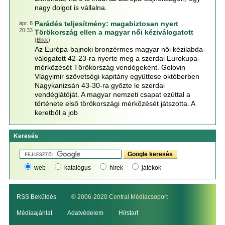
nagy dolgot is vállalna.
Parádés teljesítmény: magabiztosan nyert
ápr. 8
20:33
Törökország ellen a magyar női kéziválogatott
(
Blikk
)
Az Európa-bajnoki bronzérmes magyar női kézilabda-
válogatott 42-23-ra nyerte meg a szerdai Eurokupa-
mérkőzését Törökország vendégeként. Golovin
Vlagyimir szövetségi kapitány együttese októberben
Nagykanizsán 43-30-ra győzte le szerdai
vendéglátóját. A magyar nemzeti csapat ezúttal a
története első törökországi mérkőzését játszotta. A
keretből a job
Keresés
web
katalógus
hírek
játékok
RSS Beküldés
© 2006-2020 Central Médiacsoport
Médiaajánlat
Adatvédelem
Hírstart