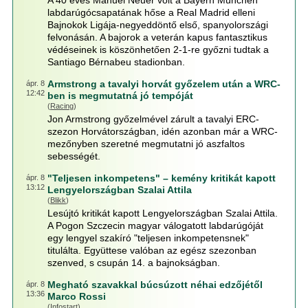
A 40 éves Manuel Neuer volt a Bayern München
labdarúgócsapatának hőse a Real Madrid elleni
Bajnokok Ligája-negyeddöntő első, spanyolországi
felvonásán. A bajorok a veterán kapus fantasztikus
védéseinek is köszönhetően 2-1-re győzni tudtak a
Santiago Bérnabeu stadionban.
Armstrong a tavalyi horvát győzelem után a WRC-
ápr. 8
12:42
ben is megmutatná jó tempóját
(
Racing
)
Jon Armstrong győzelmével zárult a tavalyi ERC-
szezon Horvátországban, idén azonban már a WRC-
mezőnyben szeretné megmutatni jó aszfaltos
sebességét.
"Teljesen inkompetens" – kemény kritikát kapott
ápr. 8
13:12
Lengyelországban Szalai Attila
(
Blikk
)
Lesújtó kritikát kapott Lengyelországban Szalai Attila.
A Pogon Szczecin magyar válogatott labdarúgóját
egy lengyel szakíró "teljesen inkompetensnek"
titulálta. Együttese valóban az egész szezonban
szenved, s csupán 14. a bajnokságban.
Megható szavakkal búcsúzott néhai edzőjétől
ápr. 8
13:36
Marco Rossi
(
Infostart
)