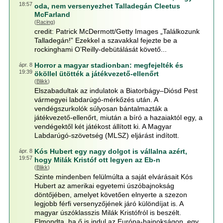
18:57
oda, nem versenyezhet Talladegán Cleetus
McFarland
(
Racing
)
credit: Patrick McDermott/Getty Images „Találkozunk
Talladegán!” Ezekkel a szavakkal fejezte be a
rockinghami O’Reilly-debütálását követő...
Horror a magyar stadionban: megfejelték és
ápr. 8
19:39
ököllel ütötték a játékvezető-ellenőrt
(
Blikk
)
Elszabadultak az indulatok a Biatorbágy–Diósd Pest
vármegyei labdarúgó-mérkőzés után. A
vendégszurkolók súlyosan bántalmazták a
játékvezető-ellenőrt, miután a bíró a hazaiaktól egy, a
vendégektől két játékost állított ki. A Magyar
Labdarúgó-szövetség (MLSZ) eljárást indított.
Kós Hubert egy nagy dolgot is vállalna azért,
ápr. 8
19:57
hogy Milák Kristóf ott legyen az Eb-n
(
Blikk
)
Szinte mindenben felülmúlta a saját elvárásait Kós
Hubert az amerikai egyetemi úszóbajnokság
döntőjében, amelyet követően elnyerte a szezon
legjobb férfi versenyzőjének járó különdíjat is. A
magyar úszóklasszis Milák Kristófról is beszélt.
Elmondta, ha ő is indul az Európa-bajnokságon, egy