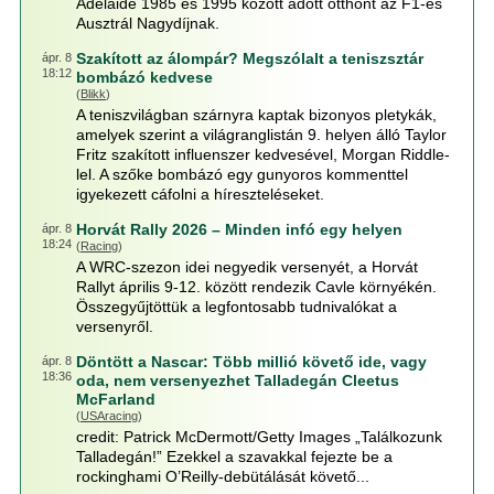
Adelaide 1985 és 1995 között adott otthont az F1-es
Ausztrál Nagydíjnak.
Szakított az álompár? Megszólalt a teniszsztár
ápr. 8
18:12
bombázó kedvese
(
Blikk
)
A teniszvilágban szárnyra kaptak bizonyos pletykák,
amelyek szerint a világranglistán 9. helyen álló Taylor
Fritz szakított influenszer kedvesével, Morgan Riddle-
lel. A szőke bombázó egy gunyoros kommenttel
igyekezett cáfolni a híreszteléseket.
Horvát Rally 2026 – Minden infó egy helyen
ápr. 8
18:24
(
Racing
)
A WRC-szezon idei negyedik versenyét, a Horvát
Rallyt április 9-12. között rendezik Cavle környékén.
Összegyűjtöttük a legfontosabb tudnivalókat a
versenyről.
Döntött a Nascar: Több millió követő ide, vagy
ápr. 8
18:36
oda, nem versenyezhet Talladegán Cleetus
McFarland
(
USAracing
)
credit: Patrick McDermott/Getty Images „Találkozunk
Talladegán!” Ezekkel a szavakkal fejezte be a
rockinghami O’Reilly-debütálását követő...