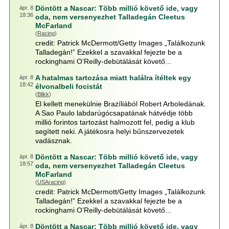
Döntött a Nascar: Több millió követő ide, vagy
ápr. 8
18:36
oda, nem versenyezhet Talladegán Cleetus
McFarland
(
Racing
)
credit: Patrick McDermott/Getty Images „Találkozunk
Talladegán!” Ezekkel a szavakkal fejezte be a
rockinghami O’Reilly-debütálását követő...
A hatalmas tartozása miatt halálra ítéltek egy
ápr. 8
18:42
élvonalbeli focistát
(
Blikk
)
El kellett menekülnie Brazíliából Robert Arboledának.
A Sao Paulo labdarúgócsapatának hátvédje több
millió forintos tartozást halmozott fel, pedig a klub
segített neki. A játékosra helyi bűnszervezetek
vadásznak.
Döntött a Nascar: Több millió követő ide, vagy
ápr. 8
18:57
oda, nem versenyezhet Talladegán Cleetus
McFarland
(
USAracing
)
credit: Patrick McDermott/Getty Images „Találkozunk
Talladegán!” Ezekkel a szavakkal fejezte be a
rockinghami O’Reilly-debütálását követő...
Döntött a Nascar: Több millió követő ide, vagy
ápr. 8