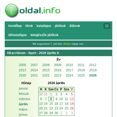
kezdőlap
hírek
katalógus
játékok
állások
hírkatalógus
böngészős játékok
Ma augusztus 7, péntek,
Ibolya
napja van.
Hírarchívum - Sport - 2026 április 8.
Év
2006
2007
2008
2009
2010
2011
2012
2013
2014
2015
2016
2017
2018
2019
2020
2021
2022
2023
2024
2025
2026
Hónap
2026 április
január
H
K
Sze
Cs
P
Szo
V
február
30
31
1
2
3
4
5
6
7
8
9
10
11
12
március
13
14
15
16
17
18
19
április
20
21
22
23
24
25
26
május
27
28
29
30
1
2
3
június