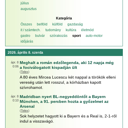
július
augusztus
Kategória
Összes
belföld
külföld
gazdaság
it / számtech.
tudomány
kultúra
életmód
gastro
bulvár
szórakozás
sport
auto-motor
időjárás
2026. április 8. szerda
Meghalt a román edzőlegenda, aki 12 napja még
ápr. 8
0:06
a fociválogatott kispadján ült
(
Telex
)
A 80 éves Mircea Lucescu két nappal a törökök elleni
vereség után lett rosszul, a kórházban kapott
szívrohamot.
Madridban nyert BL-negyeddöntőt a Bayern
ápr. 8
0:10
München, a 91. percben hozta a győzelmet az
Arsenal
(
Telex
)
Sok helyzetet hagyott ki a Bayern és a Real is, 2-1-ről
indul a visszavágó.