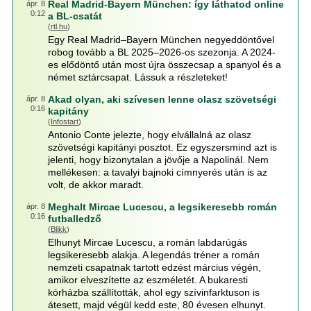
Real Madrid-Bayern München: így láthatod online
ápr. 8
0:12
a BL-csatát
(
rtl.hu
)
Egy Real Madrid–Bayern München negyeddöntővel
robog tovább a BL 2025–2026-os szezonja. A 2024-
es elődöntő után most újra összecsap a spanyol és a
német sztárcsapat. Lássuk a részleteket!
Akad olyan, aki szívesen lenne olasz szövetségi
ápr. 8
0:16
kapitány
(
Infostart
)
Antonio Conte jelezte, hogy elvállalná az olasz
szövetségi kapitányi posztot. Ez egyszersmind azt is
jelenti, hogy bizonytalan a jövője a Napolinál. Nem
mellékesen: a tavalyi bajnoki címnyerés után is az
volt, de akkor maradt.
Meghalt Mircae Lucescu, a legsikeresebb román
ápr. 8
0:16
futballedző
(
Blikk
)
Elhunyt Mircae Lucescu, a román labdarúgás
legsikeresebb alakja. A legendás tréner a román
nemzeti csapatnak tartott edzést március végén,
amikor elveszítette az eszméletét. A bukaresti
kórházba szállították, ahol egy szívinfarktuson is
átesett, majd végül kedd este, 80 évesen elhunyt.