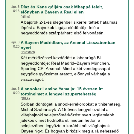
Díaz és Kane góljára csak Mbappé felelt,
ápr. 8
0:16
előnyben a Bayern a Real ellen
(
rtl.hu
)
A bajorok 2-1-es idegenbeli sikerrel tettek hatalmas
lépést a Bajnokok Ligája elődöntője felé a
negyeddöntős sztárpárharc első felvonásán.
A Bayern Madridban, az Arsenal Lisszabonban
ápr. 8
0:20
nyert
(
Infostart
)
Két mérkőzéssel kezdődött a labdarúgó BL
negyeddöntője: Real Madrid–Bayern München,
Sporting CP–Arsenal. Mind a két vendégcsapat
egygólos győzelmet aratott, előnnyel várhatja a
visszavágót.
A snooker Lamine Yamalja: 15 évesen írt
ápr. 8
0:20
történelmet a lengyel szupertehetség
(
Blikk
)
Sorban döntögeti a snookerrekordokat a tinitehetség,
Michal Szubarczyk. A 15 éves lengyel ezúttal a
világbajnoki selejtezőmérkőzést nyert legfiatalabb
játékos címét hódította el, miután hétfőn a
selejtezőben legyőzte a korábbi női világbajnok
Onyee Ng-t. És hogyan birkózik meg a rá nehezedő