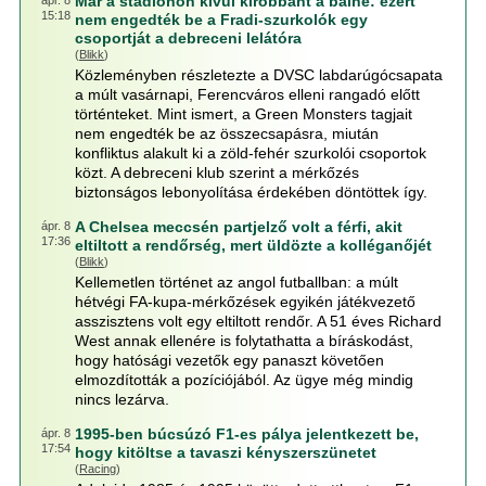
Már a stadionon kívül kirobbant a balhé: ezért
ápr. 8
15:18
nem engedték be a Fradi-szurkolók egy
csoportját a debreceni lelátóra
(
Blikk
)
Közleményben részletezte a DVSC labdarúgócsapata
a múlt vasárnapi, Ferencváros elleni rangadó előtt
történteket. Mint ismert, a Green Monsters tagjait
nem engedték be az összecsapásra, miután
konfliktus alakult ki a zöld-fehér szurkolói csoportok
közt. A debreceni klub szerint a mérkőzés
biztonságos lebonyolítása érdekében döntöttek így.
A Chelsea meccsén partjelző volt a férfi, akit
ápr. 8
17:36
eltiltott a rendőrség, mert üldözte a kolléganőjét
(
Blikk
)
Kellemetlen történet az angol futballban: a múlt
hétvégi FA-kupa-mérkőzések egyikén játékvezető
asszisztens volt egy eltiltott rendőr. A 51 éves Richard
West annak ellenére is folytathatta a bíráskodást,
hogy hatósági vezetők egy panaszt követően
elmozdították a pozíciójából. Az ügye még mindig
nincs lezárva.
1995-ben búcsúzó F1-es pálya jelentkezett be,
ápr. 8
17:54
hogy kitöltse a tavaszi kényszerszünetet
(
Racing
)