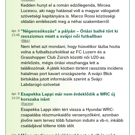
Kedden hunyt el a román edzőlegenda, Mircea
Lucescu, aki nagy hatással volt a magyar válogatott
szövetségi kapitányára is. Marco Rossi közösségi
oldalán emlékezett meg a néhai szakemberről.
"Négercsókozás" a pályán – Óriási balhé tört ki
ápr. 8
13:48
rasszizmus miatt a svájci női futballban
(
Blikk
)
Nem lehet azt mondani, hogy húsvétkor lázba hozta
volna a futballszurkolókat az FC Luzern és a
Grasshopper Club Zürich közötti női U20-as
mérkőzés, mégis óriási visszhangja lett a
találkozónak. A játék közben történt rasszista incidens
hatalmas port kavart országszerte. A svájci Blick
birtokába jutott információk szerint a Svájci
Labdarúgó-szövetsé
Esapekka Lappi már nem érdeklődik a WRC új
ápr. 8
14:24
korszaka iránt
(
Racing
)
Esapekka Lappi idén tért vissza a Hyundai WRC-
csapatába részmunkaidős versenyzőként, azonban
jövőre sem tervez több futamon indulni a vb-n, inkább
családjával töltene több időt.