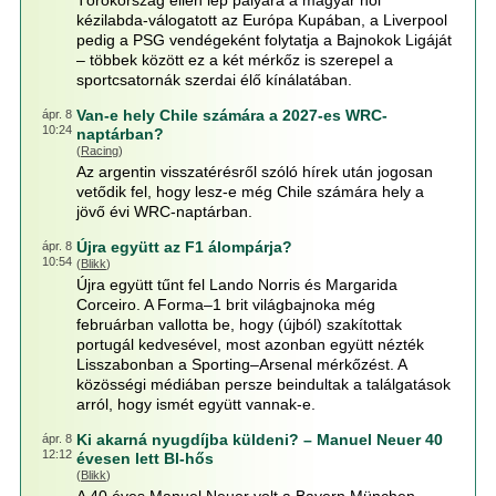
Törökország ellen lép pályára a magyar női
kézilabda-válogatott az Európa Kupában, a Liverpool
pedig a PSG vendégeként folytatja a Bajnokok Ligáját
– többek között ez a két mérkőz is szerepel a
sportcsatornák szerdai élő kínálatában.
Van-e hely Chile számára a 2027-es WRC-
ápr. 8
10:24
naptárban?
(
Racing
)
Az argentin visszatérésről szóló hírek után jogosan
vetődik fel, hogy lesz-e még Chile számára hely a
jövő évi WRC-naptárban.
Újra együtt az F1 álompárja?
ápr. 8
10:54
(
Blikk
)
Újra együtt tűnt fel Lando Norris és Margarida
Corceiro. A Forma–1 brit világbajnoka még
februárban vallotta be, hogy (újból) szakítottak
portugál kedvesével, most azonban együtt nézték
Lisszabonban a Sporting–Arsenal mérkőzést. A
közösségi médiában persze beindultak a találgatások
arról, hogy ismét együtt vannak-e.
Ki akarná nyugdíjba küldeni? – Manuel Neuer 40
ápr. 8
12:12
évesen lett Bl-hős
(
Blikk
)