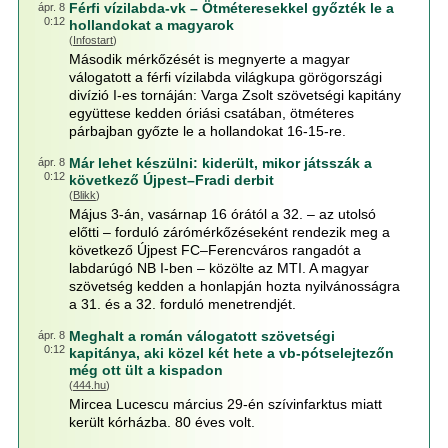
Férfi vízilabda-vk – Ötméteresekkel győzték le a
ápr. 8
0:12
hollandokat a magyarok
(
Infostart
)
Második mérkőzését is megnyerte a magyar
válogatott a férfi vízilabda világkupa görögországi
divízió I-es tornáján: Varga Zsolt szövetségi kapitány
együttese kedden óriási csatában, ötméteres
párbajban győzte le a hollandokat 16-15-re.
Már lehet készülni: kiderült, mikor játsszák a
ápr. 8
0:12
következő Újpest–Fradi derbit
(
Blikk
)
Május 3-án, vasárnap 16 órától a 32. – az utolsó
előtti – forduló zárómérkőzéseként rendezik meg a
következő Újpest FC–Ferencváros rangadót a
labdarúgó NB I-ben – közölte az MTI. A magyar
szövetség kedden a honlapján hozta nyilvánosságra
a 31. és a 32. forduló menetrendjét.
Meghalt a román válogatott szövetségi
ápr. 8
0:12
kapitánya, aki közel két hete a vb-pótselejtezőn
még ott ült a kispadon
(
444.hu
)
Mircea Lucescu március 29-én szívinfarktus miatt
került kórházba. 80 éves volt.