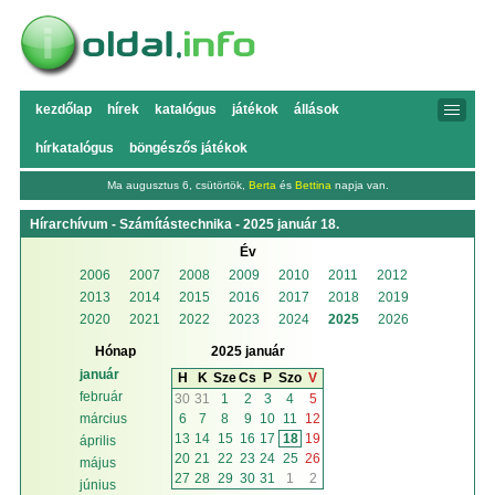
kezdőlap
hírek
katalógus
játékok
állások
hírkatalógus
böngészős játékok
Ma augusztus 6, csütörtök,
Berta
és
Bettina
napja van.
Hírarchívum - Számítástechnika - 2025 január 18.
Év
2006
2007
2008
2009
2010
2011
2012
2013
2014
2015
2016
2017
2018
2019
2020
2021
2022
2023
2024
2025
2026
Hónap
2025 január
január
H
K
Sze
Cs
P
Szo
V
február
30
31
1
2
3
4
5
6
7
8
9
10
11
12
március
13
14
15
16
17
18
19
április
20
21
22
23
24
25
26
május
27
28
29
30
31
1
2
június