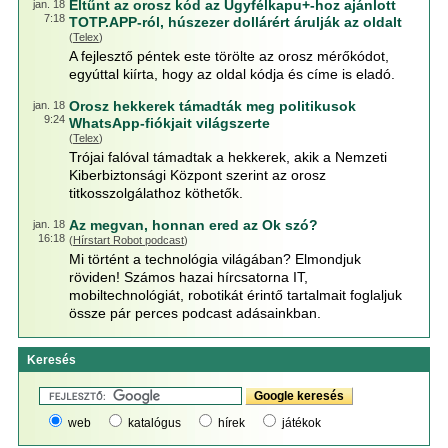
Eltűnt az orosz kód az Ügyfélkapu+-hoz ajánlott
jan. 18
7:18
TOTP.APP-ról, húszezer dollárért árulják az oldalt
(
Telex
)
A fejlesztő péntek este törölte az orosz mérőkódot,
egyúttal kiírta, hogy az oldal kódja és címe is eladó.
Orosz hekkerek támadták meg politikusok
jan. 18
9:24
WhatsApp-fiókjait világszerte
(
Telex
)
Trójai falóval támadtak a hekkerek, akik a Nemzeti
Kiberbiztonsági Központ szerint az orosz
titkosszolgálathoz köthetők.
Az megvan, honnan ered az Ok szó?
jan. 18
16:18
(
Hírstart Robot podcast
)
Mi történt a technológia világában? Elmondjuk
röviden! Számos hazai hírcsatorna IT,
mobiltechnológiát, robotikát érintő tartalmait foglaljuk
össze pár perces podcast adásainkban.
Keresés
web
katalógus
hírek
játékok