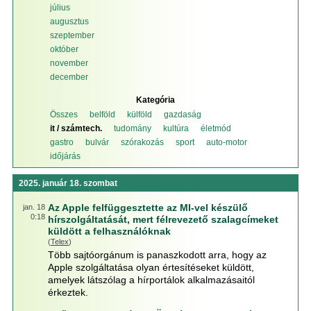
július
augusztus
szeptember
október
november
december
Kategória
Összes
belföld
külföld
gazdaság
it / számtech.
tudomány
kultúra
életmód
gastro
bulvár
szórakozás
sport
auto-motor
időjárás
2025. január 18. szombat
Az Apple felfüggesztette az MI-vel készülő
jan. 18
0:18
hírszolgáltatását, mert félrevezető szalagcímeket
küldött a felhasználóknak
(
Telex
)
Több sajtóorgánum is panaszkodott arra, hogy az
Apple szolgáltatása olyan értesítéseket küldött,
amelyek látszólag a hírportálok alkalmazásaitól
érkeztek.