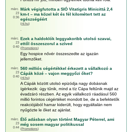
Márk végigfutotta a SIÓ Vitatigris Minicittá 2,4
márc.
23
km-t – ma közel két és fél kilométert tett az
0:36
egészségéért
(
rtl.hu
)
.
Ezek a haldoklók leggyakoribb utolsó szavai,
márc.
23
ettől összeszorul a szíved
0:40
(
Promotions
)
Egy hospice nővér összeszedte az igazán
jellemzőket.
560 milliós cégértékkel érkezett a vállalkozó a
márc.
23
Cápák közé – vajon meggyőzi őket?
0:40
(
rtl.hu
)
A Cápák között utolsó epizódja nagy dobásnak
ígérkezik: úgy tűnik, mind a tíz Cápa feltűnik majd az
évadzáró részben. Az egyik vállalkozó ráadásul 560
millió forintos cégértéket mondott be, de a befektetők
reakciójából hamar kiderült, hogy egyáltalán nem
nyűgözte le őket az ajánlat.
Élő adásban olyan történt Magyar Péterrel, ami
márc.
23
még sosem magyar politikussal
0:44
(
Promotions
)