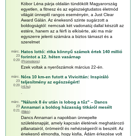
Kóbor Léna párja oldalán tündökölt Magyarország
egyetlen, a fitnesz és az egészségtudatos életmód
világát ünneplő rangos eseményén, a Just Clear
Award Gálán. Az énekesnő szinte sugárzott a
boldogságtól: nemcsak két vadonatúj dallal készült az
estére, hanem az a férfi is elkísérte, aki ma már
egyszerre jelenti számára a biztos támaszt és a
szerelmet
Hatos lottó: ritka könnyű számok értek 140 millió
márc.
23
forintot a 12. héten vasárnap
0:20
(
Promotions
)
Ezek voltak a nyerőszámok március 22-én.
Nóra 10 km-en futott a Vivicittán: Inspiráló
márc.
23
teljesítmény az egészségért!
0:20
(
rtl.hu
)
.
"Nálunk 8 év után is lobog a tűz" – Dancs
márc.
23
Annamari a boldog házasság titkáról mesélt
0:21
(
Blikk
)
Dancs Annamari a napokban ünnepelte
születésnapját, amely kapcsán életének meghatározó
pillanatairól, örömeiről és nehézségeiről is beszélt. Az
énekesnő elmondta, hogy kisfia, Ádám érkezése volt