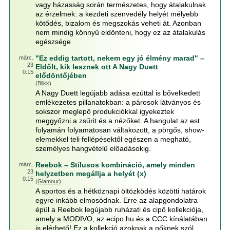
vagy házasság során természetes, hogy átalakulnak
az érzelmek: a kezdeti szenvedély helyét mélyebb
kötődés, bizalom és megszokás veheti át. Azonban
nem mindig könnyű eldönteni, hogy ez az átalakulás
egészsége
"Ez eddig tartott, nekem egy jó élmény marad" –
márc.
23
Eldőlt, kik lesznek ott A Nagy Duett
0:15
elődöntőjében
(
Blikk
)
A Nagy Duett legújabb adása ezúttal is bővelkedett
emlékezetes pillanatokban: a párosok látványos és
sokszor meglepő produkciókkal igyekeztek
meggyőzni a zsűrit és a nézőket. A hangulat az est
folyamán folyamatosan váltakozott, a pörgős, show-
elemekkel teli fellépésektől egészen a megható,
személyes hangvételű előadásokig.
Reebok – Stílusos kombináció, amely minden
márc.
23
helyzetben megállja a helyét (x)
0:15
(
Glamour
)
A sportos és a hétköznapi öltözködés közötti határok
egyre inkább elmosódnak. Erre az alapgondolatra
épül a Reebok legújabb ruházati és cipő kollekciója,
amely a MODIVO, az ecipo.hu és a CCC kínálatában
is elérhető! Ez a kollekció azoknak a nőknek szól,