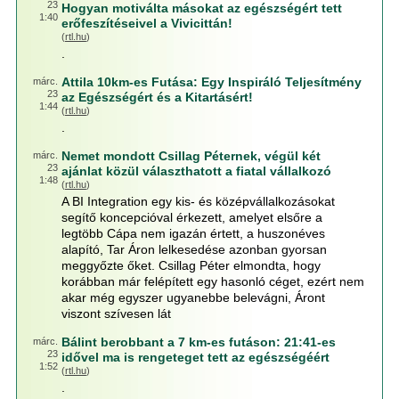
23
Hogyan motiválta másokat az egészségért tett
1:40
erőfeszítéseivel a Vivicittán!
(
rtl.hu
)
.
Attila 10km-es Futása: Egy Inspiráló Teljesítmény
márc.
23
az Egészségért és a Kitartásért!
1:44
(
rtl.hu
)
.
Nemet mondott Csillag Péternek, végül két
márc.
23
ajánlat közül választhatott a fiatal vállalkozó
1:48
(
rtl.hu
)
A BI Integration egy kis- és középvállalkozásokat
segítő koncepcióval érkezett, amelyet elsőre a
legtöbb Cápa nem igazán értett, a huszonéves
alapító, Tar Áron lelkesedése azonban gyorsan
meggyőzte őket. Csillag Péter elmondta, hogy
korábban már felépített egy hasonló céget, ezért nem
akar még egyszer ugyanebbe belevágni, Áront
viszont szívesen lát
Bálint berobbant a 7 km-es futáson: 21:41-es
márc.
23
idővel ma is rengeteget tett az egészségéért
1:52
(
rtl.hu
)
.