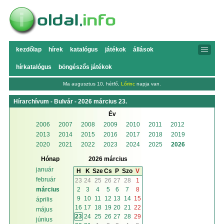
kezdőlap
hírek
katalógus
játékok
állások
hírkatalógus
böngészős játékok
Ma augusztus 10, hétfő,
Lőrinc
napja van.
Hírarchívum - Bulvár - 2026 március 23.
Év
2006
2007
2008
2009
2010
2011
2012
2013
2014
2015
2016
2017
2018
2019
2020
2021
2022
2023
2024
2025
2026
Hónap
2026 március
január
H
K
Sze
Cs
P
Szo
V
február
23
24
25
26
27
28
1
2
3
4
5
6
7
8
március
9
10
11
12
13
14
15
április
16
17
18
19
20
21
22
május
23
24
25
26
27
28
29
június