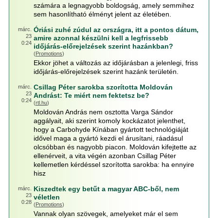
számára a legnagyobb boldogság, amely semmihez
sem hasonlítható élményt jelent az életében.
Óriási zuhé zúdul az országra, itt a pontos dátum,
márc.
23
amire azonnal készülni kell a legfrissebb
0:24
időjárás-előrejelzések szerint hazánkban?
(
Promotions
)
Ekkor jöhet a változás az időjárásban a jelenlegi, friss
időjárás-előrejelzések szerint hazánk területén.
Csillag Péter sarokba szorította Moldován
márc.
23
Andrást: Te miért nem fektetsz be?
0:24
(
rtl.hu
)
Moldován András nem osztotta Varga Sándor
aggályait, aki szerint komoly kockázatot jelenthet,
hogy a Carbohyde Kínában gyártott technológiáját
idővel maga a gyártó kezdi el árusítani, ráadásul
olcsóbban és nagyobb piacon. Moldován kifejtette az
ellenérveit, a vita végén azonban Csillag Péter
kellemetlen kérdéssel szorította sarokba: ha ennyire
hisz
Kiszedtek egy betűt a magyar ABC-ből, nem
márc.
23
véletlen
0:28
(
Promotions
)
Vannak olyan szövegek, amelyeket már el sem