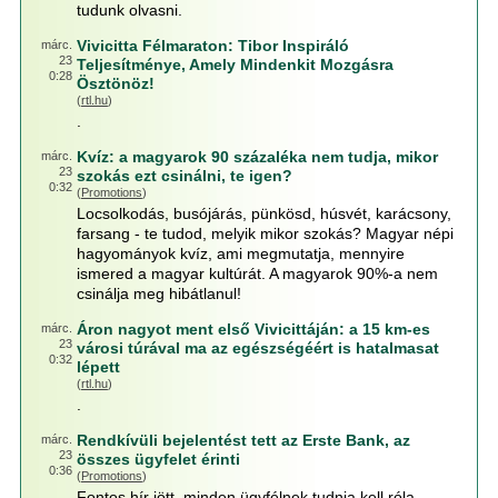
tudunk olvasni.
Vivicitta Félmaraton: Tibor Inspiráló
márc.
23
Teljesítménye, Amely Mindenkit Mozgásra
0:28
Ösztönöz!
(
rtl.hu
)
.
Kvíz: a magyarok 90 százaléka nem tudja, mikor
márc.
23
szokás ezt csinálni, te igen?
0:32
(
Promotions
)
Locsolkodás, busójárás, pünkösd, húsvét, karácsony,
farsang - te tudod, melyik mikor szokás? Magyar népi
hagyományok kvíz, ami megmutatja, mennyire
ismered a magyar kultúrát. A magyarok 90%-a nem
csinálja meg hibátlanul!
Áron nagyot ment első Vivicittáján: a 15 km-es
márc.
23
városi túrával ma az egészségéért is hatalmasat
0:32
lépett
(
rtl.hu
)
.
Rendkívüli bejelentést tett az Erste Bank, az
márc.
23
összes ügyfelet érinti
0:36
(
Promotions
)
Fontos hír jött, minden ügyfélnek tudnia kell róla.