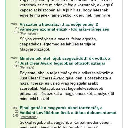
kérdések szinte mindenkit foglalkoztatnak, aki egy új
kapcsolat küszöbén áll. A jó hír az, hogy léteznek
egyértelmű jelek, amelyekből kiderülhet, mennyire
Visszatér a havazás, itt az esőjelentés, 2
márc.
23
vármegye azonnal elázik - Időjárás-előrejelzés
5:18
(
Promotions
)
Súlyos veszélyben a tavaszi felmelegedés,
csapadékos légtömeg és lehűlés tarolja le
Magyarországot.
Minden tekintet rájuk szegeződött: ők voltak a
márc.
23
Just Clear Award legjobban öltözött sztárjai
5:39
(
Femcafe
)
Egy este, ahol a teljesítmény és a stílus találkozik: a
Just Clear Fitness Award gála idén is összehozta a
hazai fitnesz- és üzleti világ legizgalmasabb
szereplőit. Mutatjuk az est legemlékezetesebb
pillanatait – és azokat a megjelenéseket, amelyekről
mindenki beszél.
Elhallgatták a magyarok ókori történetét, a
márc.
23
Vatikáni Levéltárban őrzik a titkos dokumentumot
5:48
(
Promotions
)
Sokkal régebb óta vagyunk a Kárpát-medencében,
mint amit a hivatalos történészek állítanak?