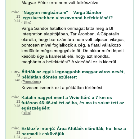
Magyar Péter erre nem volt felkészülve.
"Nagyon megbántam" – Varga Sándor
márc.
23
legszívesebben visszavonná befektetését?
0:44
(
rtl.hu
)
Varga Sándor fiatalkori önmagát látta meg a BI
Integration alapítójában, Tar Áronban. A Cápatalin
elárulta, hogy bár számára nem volt teljesen világos,
pontosan mivel foglalkozik a cég, a fiatal vállalkozó
lendülete mégis meggyőzte őt. De akkor miért lépett
később úgy a kamerák elé, hogy azt mondta,
megbánta a befektetést? A videóból ez is kiderül.
Átírták az egyik legnagyobb magyar város nevét,
márc.
23
példátlan döntés született
0:48
(
Promotions
)
Kevesen ismerik ezt a példátlan történést.
Katalin nagyot ment a Vivicittán: a 7 km-es
márc.
23
futáson 46:46-tal ért célba, és ma is sokat tett az
0:48
egészségéért
(
rtl.hu
)
.
Exkluzív interjú: Árpa Attiláék elárulták, hol lesz a
márc.
23
harmadik esküvőjük
1:24
(
rtl.hu
)