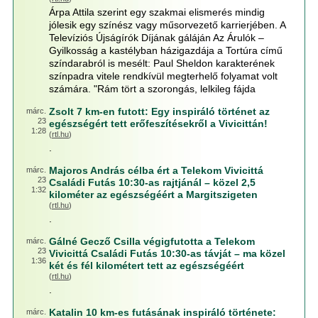
Árpa Attila szerint egy szakmai elismerés mindig
jólesik egy színész vagy műsorvezető karrierjében. A
Televíziós Újságírók Díjának gáláján Az Árulók –
Gyilkosság a kastélyban házigazdája a Tortúra című
színdarabról is mesélt: Paul Sheldon karakterének
színpadra vitele rendkívül megterhelő folyamat volt
számára. "Rám tört a szorongás, lelkileg fájda
Zsolt 7 km-en futott: Egy inspiráló történet az
márc.
23
egészségért tett erőfeszítésekről a Vivicittán!
1:28
(
rtl.hu
)
.
Majoros András célba ért a Telekom Vivicittá
márc.
23
Családi Futás 10:30-as rajtjánál – közel 2,5
1:32
kilométer az egészségéért a Margitszigeten
(
rtl.hu
)
.
Gálné Gecző Csilla végigfutotta a Telekom
márc.
23
Vivicittá Családi Futás 10:30-as távját – ma közel
1:36
két és fél kilométert tett az egészségéért
(
rtl.hu
)
.
Katalin 10 km-es futásának inspiráló története:
márc.