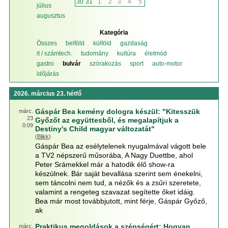
30
31
1
2
3
4
5
július
augusztus
Kategória
Összes
belföld
külföld
gazdaság
it / számtech.
tudomány
kultúra
életmód
gastro
bulvár
szórakozás
sport
auto-motor
időjárás
2026. március 23. hétfő
Gáspár Bea kemény dologra készül: "Kitesszük
márc.
23
Győzőt az együttesből, és megalapítjuk a
0:09
Destiny's Child magyar változatát"
(
Blikk
)
Gáspár Bea az esélytelenek nyugalmával vágott bele
a TV2 népszerű műsorába, A Nagy Duettbe, ahol
Peter Srámekkel már a hatodik élő show-ra
készülnek. Bár saját bevallása szerint sem énekelni,
sem táncolni nem tud, a nézők és a zsűri szeretete,
valamint a rengeteg szavazat segítette őket idáig.
Bea már most továbbjutott, mint férje, Gáspár Győző,
ak
Praktikus megoldások a szépségért: Hogyan
márc.