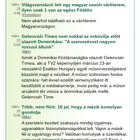
Világszenzáció lett egy magyar vasúti váróterem,
márc.
23
ilyen csak 1 van az egész Földön
4:48
(
Promotions
)
Nem akárhol található ez a váróterem
Magyarországon.
Gelencsér Tímea nem sokkal az esküvője előtt
márc.
23
utazott Dominikára: "A szervezéssel nagyon
5:03
rosszul állunk"
(
Blikk
)
Ismét a Dominikai Köztársaságba utazott Gelencsér
Tímea, aki a TV2 képernyőjén március 23-án
visszatérő Exatlon Hungary egyik műsorvezetőjeként
köszönti majd a nézőket. A műsor különösen fontos
számára: hét évvel ezelőtt versenyzőként itt
kezdődött a médiakarrierje, most pedig már a műsor
arcaként tér vissza a dominikai pályák mellé.
Gelencsér Tíme
Több, mint flört: 10 jel, hogy a másik komolyan
márc.
23
gondolja
5:05
(
Blikk
)
A szerelem kezdeti szakasza mindig izgalmas,
ugyanakkor bizonytalanságokkal teli. Vajon a másik
fél is ugyanúgy érez? Valóban komolyak a szándékai,
vagy csak könnyed ismerkedésről van szó? Ezek a