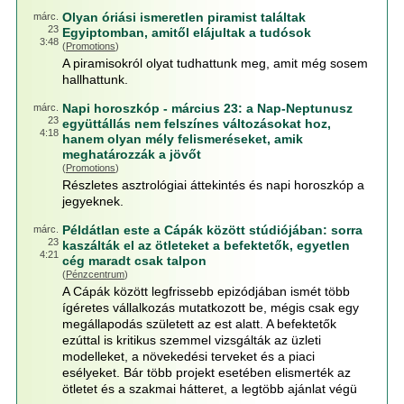
Olyan óriási ismeretlen piramist találtak
márc.
23
Egyiptomban, amitől elájultak a tudósok
3:48
(
Promotions
)
A piramisokról olyat tudhattunk meg, amit még sosem
hallhattunk.
Napi horoszkóp - március 23: a Nap-Neptunusz
márc.
23
együttállás nem felszínes változásokat hoz,
4:18
hanem olyan mély felismeréseket, amik
meghatározzák a jövőt
(
Promotions
)
Részletes asztrológiai áttekintés és napi horoszkóp a
jegyeknek.
Példátlan este a Cápák között stúdiójában: sorra
márc.
23
kaszálták el az ötleteket a befektetők, egyetlen
4:21
cég maradt csak talpon
(
Pénzcentrum
)
A Cápák között legfrissebb epizódjában ismét több
ígéretes vállalkozás mutatkozott be, mégis csak egy
megállapodás született az est alatt. A befektetők
ezúttal is kritikus szemmel vizsgálták az üzleti
modelleket, a növekedési terveket és a piaci
esélyeket. Bár több projekt esetében elismerték az
ötletet és a szakmai hátteret, a legtöbb ajánlat végü