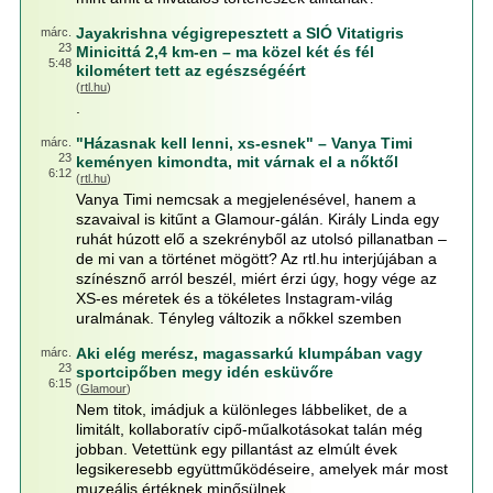
Jayakrishna végigrepesztett a SIÓ Vitatigris
márc.
23
Minicittá 2,4 km-en – ma közel két és fél
5:48
kilométert tett az egészségéért
(
rtl.hu
)
.
"Házasnak kell lenni, xs-esnek" – Vanya Timi
márc.
23
keményen kimondta, mit várnak el a nőktől
6:12
(
rtl.hu
)
Vanya Timi nemcsak a megjelenésével, hanem a
szavaival is kitűnt a Glamour-gálán. Király Linda egy
ruhát húzott elő a szekrényből az utolsó pillanatban –
de mi van a történet mögött? Az rtl.hu interjújában a
színésznő arról beszél, miért érzi úgy, hogy vége az
XS-es méretek és a tökéletes Instagram-világ
uralmának. Tényleg változik a nőkkel szemben
Aki elég merész, magassarkú klumpában vagy
márc.
23
sportcipőben megy idén esküvőre
6:15
(
Glamour
)
Nem titok, imádjuk a különleges lábbeliket, de a
limitált, kollaboratív cipő-műalkotásokat talán még
jobban. Vetettünk egy pillantást az elmúlt évek
legsikeresebb együttműködéseire, amelyek már most
muzeális értéknek minősülnek.