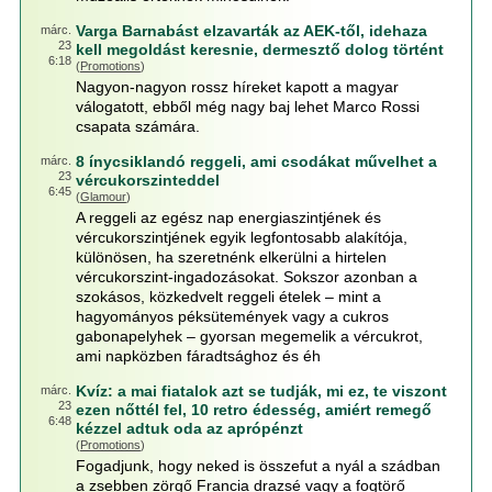
Varga Barnabást elzavarták az AEK-től, idehaza
márc.
23
kell megoldást keresnie, dermesztő dolog történt
6:18
(
Promotions
)
Nagyon-nagyon rossz híreket kapott a magyar
válogatott, ebből még nagy baj lehet Marco Rossi
csapata számára.
8 ínycsiklandó reggeli, ami csodákat művelhet a
márc.
23
vércukorszinteddel
6:45
(
Glamour
)
A reggeli az egész nap energiaszintjének és
vércukorszintjének egyik legfontosabb alakítója,
különösen, ha szeretnénk elkerülni a hirtelen
vércukorszint-ingadozásokat. Sokszor azonban a
szokásos, közkedvelt reggeli ételek – mint a
hagyományos péksütemények vagy a cukros
gabonapelyhek – gyorsan megemelik a vércukrot,
ami napközben fáradtsághoz és éh
Kvíz: a mai fiatalok azt se tudják, mi ez, te viszont
márc.
23
ezen nőttél fel, 10 retro édesség, amiért remegő
6:48
kézzel adtuk oda az aprópénzt
(
Promotions
)
Fogadjunk, hogy neked is összefut a nyál a szádban
a zsebben zörgő Francia drazsé vagy a fogtörő