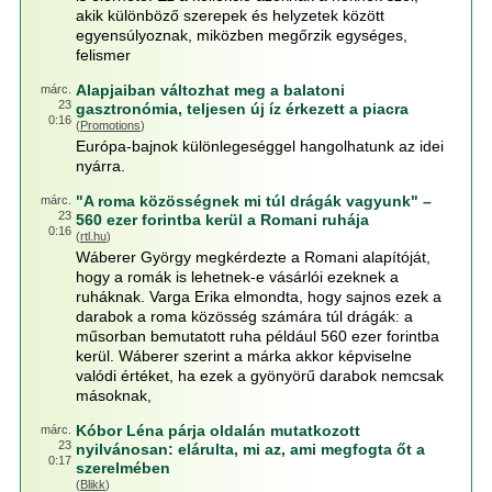
akik különböző szerepek és helyzetek között
egyensúlyoznak, miközben megőrzik egységes,
felismer
Alapjaiban változhat meg a balatoni
márc.
23
gasztronómia, teljesen új íz érkezett a piacra
0:16
(
Promotions
)
Európa-bajnok különlegeséggel hangolhatunk az idei
nyárra.
"A roma közösségnek mi túl drágák vagyunk" –
márc.
23
560 ezer forintba kerül a Romani ruhája
0:16
(
rtl.hu
)
Wáberer György megkérdezte a Romani alapítóját,
hogy a romák is lehetnek-e vásárlói ezeknek a
ruháknak. Varga Erika elmondta, hogy sajnos ezek a
darabok a roma közösség számára túl drágák: a
műsorban bemutatott ruha például 560 ezer forintba
kerül. Wáberer szerint a márka akkor képviselne
valódi értéket, ha ezek a gyönyörű darabok nemcsak
másoknak,
Kóbor Léna párja oldalán mutatkozott
márc.
23
nyilvánosan: elárulta, mi az, ami megfogta őt a
0:17
szerelmében
(
Blikk
)