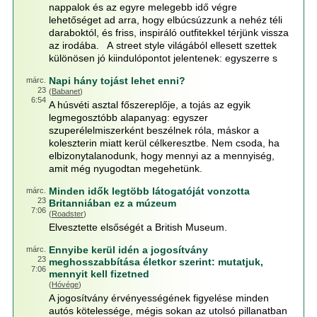
nappalok és az egyre melegebb idő végre
lehetőséget ad arra, hogy elbúcsúzzunk a nehéz téli
daraboktól, és friss, inspiráló outfitekkel térjünk vissza
az irodába. A street style világából ellesett szettek
különösen jó kiindulópontot jelentenek: egyszerre s
Napi hány tojást lehet enni?
márc.
23
(
Babanet
)
6:54
A húsvéti asztal főszereplője, a tojás az egyik
legmegosztóbb alapanyag: egyszer
szuperélelmiszerként beszélnek róla, máskor a
koleszterin miatt kerül célkeresztbe. Nem csoda, ha
elbizonytalanodunk, hogy mennyi az a mennyiség,
amit még nyugodtan megehetünk.
Minden idők legtöbb látogatóját vonzotta
márc.
23
Britanniában ez a múzeum
7:06
(
Roadster
)
Elvesztette elsőségét a British Museum.
Ennyibe kerül idén a jogosítvány
márc.
23
meghosszabbítása életkor szerint: mutatjuk,
7:06
mennyit kell fizetned
(
Hóvége
)
A jogosítvány érvényességének figyelése minden
autós kötelessége, mégis sokan az utolsó pillanatban