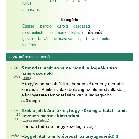
30
31
1
2
3
4
5
július
augusztus
Kategória
Összes
belföld
külföld
gazdaság
it / számtech.
tudomány
kultúra
életmód
gastro
bulvár
szórakozás
sport
auto-motor
időjárás
2026. március 23. hétfő
5 mondat, amit soha ne mondj a fogyókúrázó
márc.
23
ismerősödnek!
0:09
(
Blikk
)
A fogyás nemcsak fizikai, hanem kőkemény mentális
kihívás is. Amikor valaki belevág az életmódváltásba,
a környezete támogatására van a legnagyobb
szüksége.
Ezek a jelek árulják el, hogy közeleg a halál – amit
márc.
23
kevesen mernek kimondani
0:12
(
EgészségKalauz
)
Honnan tudható, hogy közeleg a vég?
Reggeli ital, ami felébreszti az anyagcseréd: 3
márc.