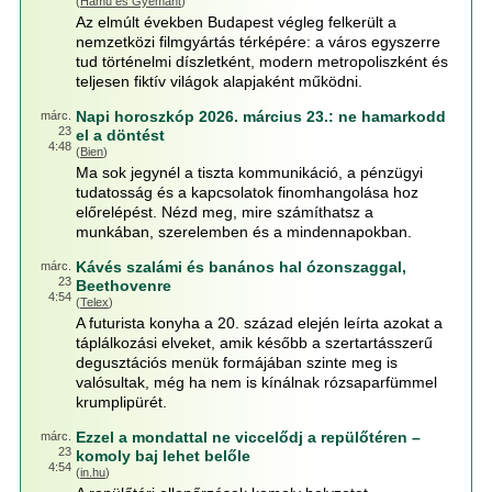
(
Hamu és Gyémánt
)
Az elmúlt években Budapest végleg felkerült a
nemzetközi filmgyártás térképére: a város egyszerre
tud történelmi díszletként, modern metropoliszként és
teljesen fiktív világok alapjaként működni.
Napi horoszkóp 2026. március 23.: ne hamarkodd
márc.
23
el a döntést
4:48
(
Bien
)
Ma sok jegynél a tiszta kommunikáció, a pénzügyi
tudatosság és a kapcsolatok finomhangolása hoz
előrelépést. Nézd meg, mire számíthatsz a
munkában, szerelemben és a mindennapokban.
Kávés szalámi és banános hal ózonszaggal,
márc.
23
Beethovenre
4:54
(
Telex
)
A futurista konyha a 20. század elején leírta azokat a
táplálkozási elveket, amik később a szertartásszerű
degusztációs menük formájában szinte meg is
valósultak, még ha nem is kínálnak rózsaparfümmel
krumplipürét.
Ezzel a mondattal ne viccelődj a repülőtéren –
márc.
23
komoly baj lehet belőle
4:54
(
in.hu
)