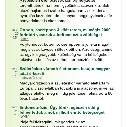
A repülőtéri ellenőrzések komoly helyzetet
teremthetnek, ha nem figyelünk a szavainkra. Sok
utazó hajlamos lazább hangulatban viselkedni a
nyaralás kezdetén, de bizonyos megjegyzések akár
bonyodalmat is okozhatnak.
Otthon, cserépben 3 kilót terem, mi mégis 2000
márc.
23
forintért vesszük a boltban ezt a zöldséget
4:54
(
Vince
)
Folytonnövő, bőtermő, cserépben is jól érzi magát,
mégis csak kevesen ültetik otthon. A zöldség, aminél
az egyik legnagyobb különbség van a költségeket
tekintve a bolti és az otthoni termesztés között,
Születéskor várható élettartam: lesújtó magyar
márc.
23
adat érkezett
5:15
(
Igényesférfi.hu
)
Magyarországon a születéskor várható élettartam
Európai viszonylatban továbbra is alacsony, mivel az
átlagos életkor még mindig jelentősen elmarad a 80
éves határtól.
Endometriózis: Úgy tűnik, egészen eddig
márc.
23
félreértettük a nők millióit érintő betegséget
5:18
(
WMN
)
Ideje felülvizsgálni, mit gondolunk az