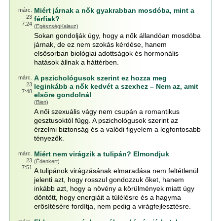
Miért járnak a nők gyakrabban mosdóba, mint a
márc.
23
férfiak?
7:24
(
EgészségKalauz
)
Sokan gondolják úgy, hogy a nők állandóan mosdóba
járnak, de ez nem szokás kérdése, hanem
elsősorban biológiai adottságok és hormonális
hatások állnak a háttérben.
A pszichológusok szerint ez hozza meg
márc.
23
leginkább a nők kedvét a szexhez – Nem az, amit
7:48
elsőre gondolnál
(
Bien
)
A női szexuális vágy nem csupán a romantikus
gesztusoktól függ. A pszichológusok szerint az
érzelmi biztonság és a valódi figyelem a legfontosabb
tényezők.
Miért nem virágzik a tulipán? Elmondjuk
márc.
23
(
Édenkert
)
7:51
A tulipánok virágzásának elmaradása nem feltétlenül
jelenti azt, hogy rosszul gondozzuk őket, hanem
inkább azt, hogy a növény a körülmények miatt úgy
döntött, hogy energiáit a túlélésre és a hagyma
erősítésére fordítja, nem pedig a virágfejlesztésre.