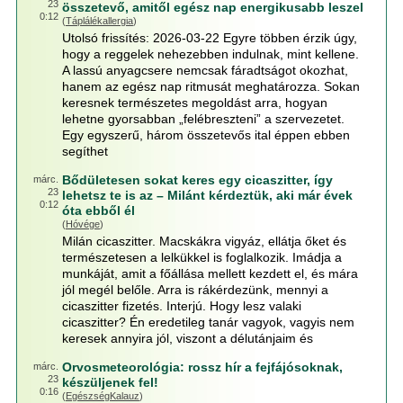
23
összetevő, amitől egész nap energikusabb leszel
0:12
(
Táplálékallergia
)
Utolsó frissítés: 2026-03-22 Egyre többen érzik úgy,
hogy a reggelek nehezebben indulnak, mint kellene.
A lassú anyagcsere nemcsak fáradtságot okozhat,
hanem az egész nap ritmusát meghatározza. Sokan
keresnek természetes megoldást arra, hogyan
lehetne gyorsabban „felébreszteni” a szervezetet.
Egy egyszerű, három összetevős ital éppen ebben
segíthet
Bődületesen sokat keres egy cicaszitter, így
márc.
23
lehetsz te is az – Milánt kérdeztük, aki már évek
0:12
óta ebből él
(
Hóvége
)
Milán cicaszitter. Macskákra vigyáz, ellátja őket és
természetesen a lelkükkel is foglalkozik. Imádja a
munkáját, amit a főállása mellett kezdett el, és mára
jól megél belőle. Arra is rákérdezünk, mennyi a
cicaszitter fizetés. Interjú. Hogy lesz valaki
cicaszitter? Én eredetileg tanár vagyok, vagyis nem
keresek annyira jól, viszont a délutánjaim és
Orvosmeteorológia: rossz hír a fejfájósoknak,
márc.
23
készüljenek fel!
0:16
(
EgészségKalauz
)