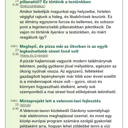
23
pillanattól? Ez történik a testünkben
6:30
(
EgészségKalauz
)
Amikor beleéljük magunkat egy helyzetbe, hirtelen
végigfut rajtunk a hideg, és libabőrösek leszünk. Ez
az élmény egyszerre furcsa és kellemes, és sokszor
pont a legintenzívebb pillanatokban jelentkezik. De
vajon mi történik ilyenkor a testünkben, és miért
reagálunk így?
Meglepő, de pizza már az ókorban is az egyik
márc.
23
legkedveltebb street food volt
6:36
(
Hamu és Gyémánt
)
A pizzát hajlamosak vagyunk modern találmánynak
tekinteni, pedig gyökerei jóval mélyebbre, egészen az
ókorig nyúlnak vissza. Az egyszerű, feltétekkel
gazdagított lepénykenyér már több ezer évvel ezelőtt
is a mindennapok része volt – gyors, olcsó és
könnyen fogyasztható ételként, amely sok
szempontból a mai street food előképének tekinthető.
Mintaprojekt lett a velencei-tavi fejlesztés
márc.
23
(
AQUA
)
6:45
A Velencei-tavon közlekedő Gárdony személyhajó
már elektromos meghajtással üzemel, és most egy
közép-európai program számára szolgál gyakorlati
példaként arra, hogyan lehet zöldebbé tenni a vízi