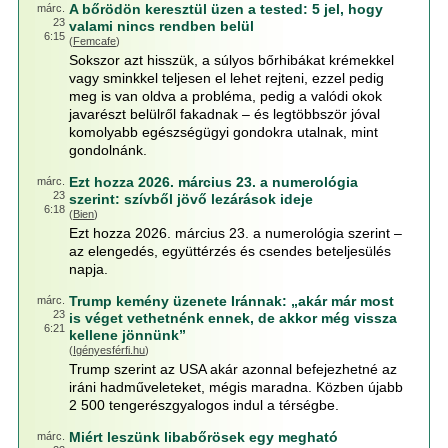
A bőrödön keresztül üzen a tested: 5 jel, hogy
márc.
23
valami nincs rendben belül
6:15
(
Femcafe
)
Sokszor azt hisszük, a súlyos bőrhibákat krémekkel
vagy sminkkel teljesen el lehet rejteni, ezzel pedig
meg is van oldva a probléma, pedig a valódi okok
javarészt belülről fakadnak – és legtöbbször jóval
komolyabb egészségügyi gondokra utalnak, mint
gondolnánk.
Ezt hozza 2026. március 23. a numerológia
márc.
23
szerint: szívből jövő lezárások ideje
6:18
(
Bien
)
Ezt hozza 2026. március 23. a numerológia szerint –
az elengedés, együttérzés és csendes beteljesülés
napja.
Trump kemény üzenete Iránnak: „akár már most
márc.
23
is véget vethetnénk ennek, de akkor még vissza
6:21
kellene jönnünk”
(
Igényesférfi.hu
)
Trump szerint az USA akár azonnal befejezhetné az
iráni hadműveleteket, mégis maradna. Közben újabb
2 500 tengerészgyalogos indul a térségbe.
Miért leszünk libabőrösek egy megható
márc.