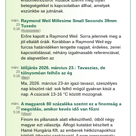
endometriózisról. Kutatók szerint még olyan
betegségekkel is kapcsolatban állhat, amelyek
eszünkbe se jutnának.
Raymond Weil Millesime Small Seconds 39mm
márc.
23
Tuxedo
5:18
(
Kronometer
)
Erőre kapott a Raymond Weil. Sorra jelennek meg a
jól eltalált óráik. Korábban a Raymond Weil egy
furcsa határvidéken tengette napjait, érdekes, zenei
kapcsolódással, néhány izgalmasabb referenciával,
de alapvetően az
Időjárás 2026. március 23.: Tavaszias, de
márc.
23
túlnyomóan felhős az ég
5:18
(
Bien
)
Ma, 2026. március 23-án igazi tavaszi, szeszélyes
nap köszönt rád: sok felhő mögül gyakran kisüt a
nap. A csúcsok 13-16 °C között mozognak.
A magyarok 80 százaléka szerint ez a finomság a
márc.
23
megoldás, amikor kevés idő van főzni
5:18
(
Vince
)
Finom és pillanatok alatt elkészíthető, ötből négy
magyar ezt választja. Átfogó kutatást készített a
Hamé Hungária Kft. az emberek hétköznapokhoz
kötődő étkezési szokásairól. A nem reprezentatív