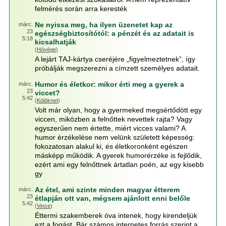
felmérés során arra keresték
Ne nyissa meg, ha ilyen üzenetet kap az
márc.
23
egészségbiztosítótól: a pénzét és az adatait is
5:18
kicsalhatják
(
Hóvége
)
A lejárt TAJ-kártya cseréjére „figyelmeztetnek”, így
próbálják megszerezni a címzett személyes adatait.
Humor és életkor: mikor érti meg a gyerek a
márc.
23
viccet?
5:42
(
Kölöknet
)
Volt már olyan, hogy a gyermeked megsértődött egy
viccen, miközben a felnőttek nevettek rajta? Vagy
egyszerűen nem értette, miért vicces valami? A
humor érzékelése nem velünk született képesség:
fokozatosan alakul ki, és életkoronként egészen
másképp működik. A gyerek humorérzéke is fejlődik,
ezért ami egy felnőttnek ártatlan poén, az egy kisebb
gy
Az étel, ami szinte minden magyar étterem
márc.
23
étlapján ott van, mégsem ajánlott enni belőle
5:42
(
Vince
)
Éttermi szakemberek óva intenek, hogy kirendeljük
ezt a fogást. Bár számos internetes forrás szerint a