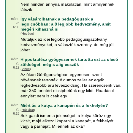
Nem minden annyira makulátlan, mint amilyennek
látszik.
Így vásárolhatnak a pedagógusok a
márc.
23
legolcsóbban: a 8 legjobb kedvezmény, amit
6:06
megéri kihasználni
(
Hóvége
)
Mutatjuk az idei legjobb pedagógusigazolvány
kedvezményeket, a választék szerény, de még jól
jöhet.
Hippokratész gyógyszernek tartotta ezt az olcsó
márc.
23
zöldséget, mégis alig esszük
6:12
(
Vince
)
Az ókori Görögországban egyenesen szent
növénynek tartották. A gumós zeller az egyik
legkedvezőbb árú leveszöldség. Ha szerencsénk van,
már 350 forintért elcsíphetünk egy kilót. Ráadásul
ennyiért nem is csak egy
Miért ás a kutya a kanapén és a fekhelyén?
márc.
23
(
Háziállat
)
6:15
Sok gazdi ismeri a jelenséget: a kutya köröz egy
kicsit, majd elkezdi kaparni a kanapét, a fekhelyét
vagy a párnáját. Mi ennek az oka?