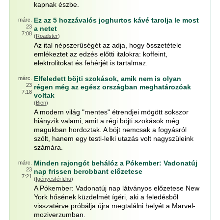
kapnak észbe.
Ez az 5 hozzávalós joghurtos kávé tarolja le most
márc.
23
a netet
7:08
(
Roadster
)
Az ital népszerűségét az adja, hogy összetétele
emlékeztet az edzés előtti italokra: koffeint,
elektrolitokat és fehérjét is tartalmaz.
Elfeledett böjti szokások, amik nem is olyan
márc.
23
régen még az egész országban meghatározóak
7:18
voltak
(
Bien
)
A modern világ "mentes" étrendjei mögött sokszor
hiányzik valami, amit a régi böjti szokások még
magukban hordoztak. A böjt nemcsak a fogyásról
szólt, hanem egy testi-lelki utazás volt nagyszüleink
számára.
Minden rajongót behálóz a Pókember: Vadonatúj
márc.
23
nap frissen berobbant előzetese
7:21
(
Igényesférfi.hu
)
A Pókember: Vadonatúj nap látványos előzetese New
York hősének küzdelmét ígéri, aki a feledésből
visszatérve próbálja újra megtalálni helyét a Marvel-
moziverzumban.