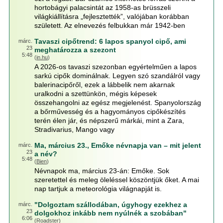
hortobágyi palacsintát az 1958-as brüsszeli
világkiállításra „fejlesztették”, valójában korábban
született. Az elnevezés felbukkan már 1942-ben
Tavaszi cipőtrend: 6 lapos spanyol cipő, ami
márc.
23
meghatározza a szezont
5:48
(
in.hu
)
A 2026-os tavaszi szezonban egyértelműen a lapos
sarkú cipők dominálnak. Legyen szó szandálról vagy
balerinacipőről, ezek a lábbelik nem akarnak
uralkodni a szettünkön, mégis képesek
összehangolni az egész megjelenést. Spanyolország
a bőrművesség és a hagyományos cipőkészítés
terén élen jár, és népszerű márkái, mint a Zara,
Stradivarius, Mango vagy
Ma, március 23., Emőke névnapja van – mit jelent
márc.
23
a név?
5:48
(
Bien
)
Névnapok ma, március 23-án: Emőke. Sok
szeretettel és meleg öleléssel köszöntjük őket. A mai
nap tartjuk a meteorológia világnapját is.
"Dolgoztam szállodában, úgyhogy ezekhez a
márc.
23
dolgokhoz inkább nem nyúlnék a szobában"
6:06
(
Roadster
)