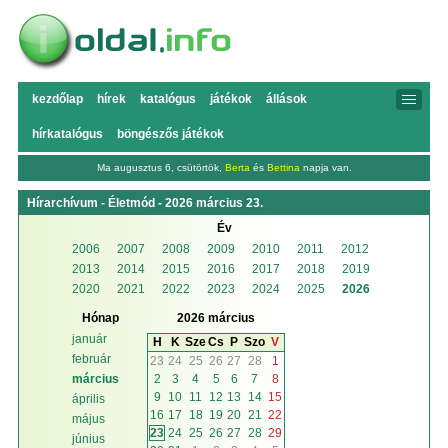
kezdőlap
hírek
katalógus
játékok
állások
hírkatalógus
böngészős játékok
Ma augusztus 6, csütörtök,
Berta
és
Bettina
napja van.
Hírarchívum - Életmód - 2026 március 23.
Év
2006
2007
2008
2009
2010
2011
2012
2013
2014
2015
2016
2017
2018
2019
2020
2021
2022
2023
2024
2025
2026
Hónap
2026 március
január
H
K
Sze
Cs
P
Szo
V
február
23
24
25
26
27
28
1
2
3
4
5
6
7
8
március
9
10
11
12
13
14
15
április
16
17
18
19
20
21
22
május
23
24
25
26
27
28
29
június