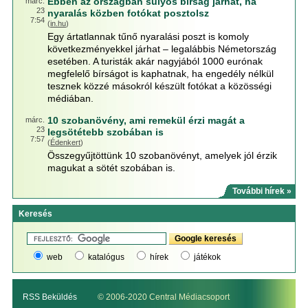
Ebben az országban súlyos bírság járhat, ha
márc.
23
nyaralás közben fotókat posztolsz
7:54
(
in.hu
)
Egy ártatlannak tűnő nyaralási poszt is komoly
következményekkel járhat – legalábbis Németország
esetében. A turisták akár nagyjából 1000 eurónak
megfelelő bírságot is kaphatnak, ha engedély nélkül
tesznek közzé másokról készült fotókat a közösségi
médiában.
10 szobanövény, ami remekül érzi magát a
márc.
23
legsötétebb szobában is
7:57
(
Édenkert
)
Összegyűjtöttünk 10 szobanövényt, amelyek jól érzik
magukat a sötét szobában is.
További hírek »
Keresés
web
katalógus
hírek
játékok
RSS Beküldés
© 2006-2020 Central Médiacsoport