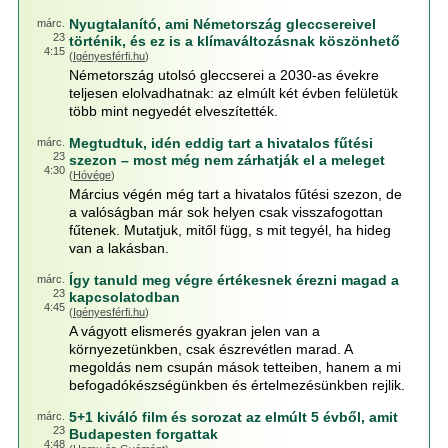
Nyugtalanító, ami Németország gleccsereivel
márc.
23
történik, és ez is a klímaváltozásnak köszönhető
4:15
(
Igényesférfi.hu
)
Németország utolsó gleccserei a 2030-as évekre
teljesen elolvadhatnak: az elmúlt két évben felületük
több mint negyedét elveszítették.
Megtudtuk, idén eddig tart a hivatalos fűtési
márc.
23
szezon – most még nem zárhatják el a meleget
4:30
(
Hóvége
)
Március végén még tart a hivatalos fűtési szezon, de
a valóságban már sok helyen csak visszafogottan
fűtenek. Mutatjuk, mitől függ, s mit tegyél, ha hideg
van a lakásban.
Így tanuld meg végre értékesnek érezni magad a
márc.
23
kapcsolatodban
4:45
(
Igényesférfi.hu
)
A vágyott elismerés gyakran jelen van a
környezetünkben, csak észrevétlen marad. A
megoldás nem csupán mások tetteiben, hanem a mi
befogadókészségünkben és értelmezésünkben rejlik.
5+1 kiváló film és sorozat az elmúlt 5 évből, amit
márc.
23
Budapesten forgattak
4:48