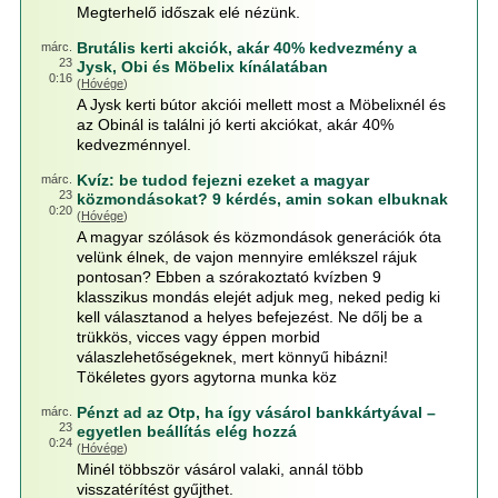
Megterhelő időszak elé nézünk.
Brutális kerti akciók, akár 40% kedvezmény a
márc.
23
Jysk, Obi és Möbelix kínálatában
0:16
(
Hóvége
)
A Jysk kerti bútor akciói mellett most a Möbelixnél és
az Obinál is találni jó kerti akciókat, akár 40%
kedvezménnyel.
Kvíz: be tudod fejezni ezeket a magyar
márc.
23
közmondásokat? 9 kérdés, amin sokan elbuknak
0:20
(
Hóvége
)
A magyar szólások és közmondások generációk óta
velünk élnek, de vajon mennyire emlékszel rájuk
pontosan? Ebben a szórakoztató kvízben 9
klasszikus mondás elejét adjuk meg, neked pedig ki
kell választanod a helyes befejezést. Ne dőlj be a
trükkös, vicces vagy éppen morbid
válaszlehetőségeknek, mert könnyű hibázni!
Tökéletes gyors agytorna munka köz
Pénzt ad az Otp, ha így vásárol bankkártyával –
márc.
23
egyetlen beállítás elég hozzá
0:24
(
Hóvége
)
Minél többször vásárol valaki, annál több
visszatérítést gyűjthet.