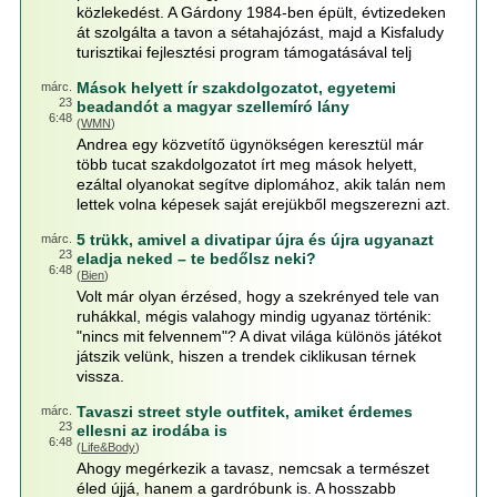
közlekedést. A Gárdony 1984-ben épült, évtizedeken
át szolgálta a tavon a sétahajózást, majd a Kisfaludy
turisztikai fejlesztési program támogatásával telj
Mások helyett ír szakdolgozatot, egyetemi
márc.
23
beadandót a magyar szellemíró lány
6:48
(
WMN
)
Andrea egy közvetítő ügynökségen keresztül már
több tucat szakdolgozatot írt meg mások helyett,
ezáltal olyanokat segítve diplomához, akik talán nem
lettek volna képesek saját erejükből megszerezni azt.
5 trükk, amivel a divatipar újra és újra ugyanazt
márc.
23
eladja neked – te bedőlsz neki?
6:48
(
Bien
)
Volt már olyan érzésed, hogy a szekrényed tele van
ruhákkal, mégis valahogy mindig ugyanaz történik:
"nincs mit felvennem"? A divat világa különös játékot
játszik velünk, hiszen a trendek ciklikusan térnek
vissza.
Tavaszi street style outfitek, amiket érdemes
márc.
23
ellesni az irodába is
6:48
(
Life&Body
)
Ahogy megérkezik a tavasz, nemcsak a természet
éled újjá, hanem a gardróbunk is. A hosszabb