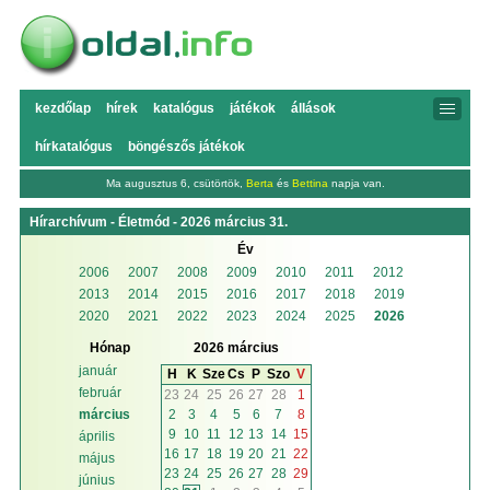
kezdőlap
hírek
katalógus
játékok
állások
hírkatalógus
böngészős játékok
Ma augusztus 6, csütörtök,
Berta
és
Bettina
napja van.
Hírarchívum - Életmód - 2026 március 31.
Év
2006
2007
2008
2009
2010
2011
2012
2013
2014
2015
2016
2017
2018
2019
2020
2021
2022
2023
2024
2025
2026
Hónap
2026 március
január
H
K
Sze
Cs
P
Szo
V
február
23
24
25
26
27
28
1
2
3
4
5
6
7
8
március
9
10
11
12
13
14
15
április
16
17
18
19
20
21
22
május
23
24
25
26
27
28
29
június