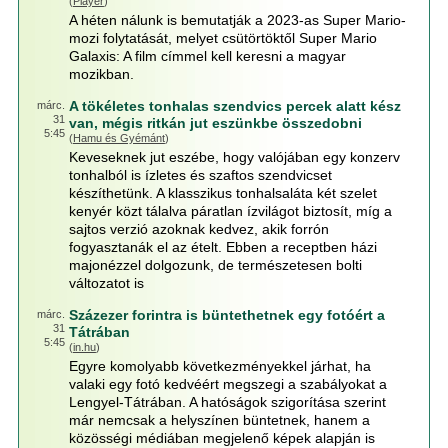
(
Player
)
A héten nálunk is bemutatják a 2023-as Super Mario-
mozi folytatását, melyet csütörtöktől Super Mario
Galaxis: A film címmel kell keresni a magyar
mozikban.
A tökéletes tonhalas szendvics percek alatt kész
márc.
31
van, mégis ritkán jut eszünkbe összedobni
5:45
(
Hamu és Gyémánt
)
Keveseknek jut eszébe, hogy valójában egy konzerv
tonhalból is ízletes és szaftos szendvicset
készíthetünk. A klasszikus tonhalsaláta két szelet
kenyér közt tálalva páratlan ízvilágot biztosít, míg a
sajtos verzió azoknak kedvez, akik forrón
fogyasztanák el az ételt. Ebben a receptben házi
majonézzel dolgozunk, de természetesen bolti
változatot is
Százezer forintra is büntethetnek egy fotóért a
márc.
31
Tátrában
5:45
(
in.hu
)
Egyre komolyabb következményekkel járhat, ha
valaki egy fotó kedvéért megszegi a szabályokat a
Lengyel-Tátrában. A hatóságok szigorítása szerint
már nemcsak a helyszínen büntetnek, hanem a
közösségi médiában megjelenő képek alapján is