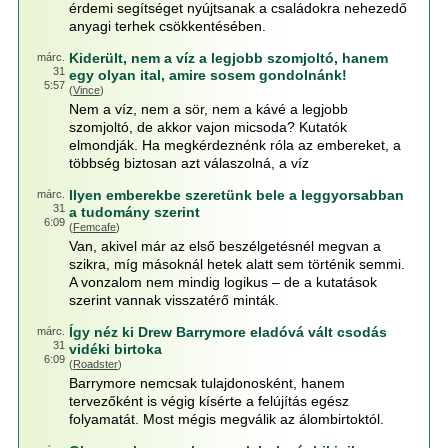
érdemi segítséget nyújtsanak a családokra nehezedő
anyagi terhek csökkentésében.
Kiderült, nem a víz a legjobb szomjoltó, hanem
márc.
31
egy olyan ital, amire sosem gondolnánk!
5:57
(
Vince
)
Nem a víz, nem a sör, nem a kávé a legjobb
szomjoltó, de akkor vajon micsoda? Kutatók
elmondják. Ha megkérdeznénk róla az embereket, a
többség biztosan azt válaszolná, a víz
Ilyen emberekbe szeretünk bele a leggyorsabban
márc.
31
a tudomány szerint
6:09
(
Femcafe
)
Van, akivel már az első beszélgetésnél megvan a
szikra, míg másoknál hetek alatt sem történik semmi.
A vonzalom nem mindig logikus – de a kutatások
szerint vannak visszatérő minták.
Így néz ki Drew Barrymore eladóvá vált csodás
márc.
31
vidéki birtoka
6:09
(
Roadster
)
Barrymore nemcsak tulajdonosként, hanem
tervezőként is végig kísérte a felújítás egész
folyamatát. Most mégis megválik az álombirtoktól.