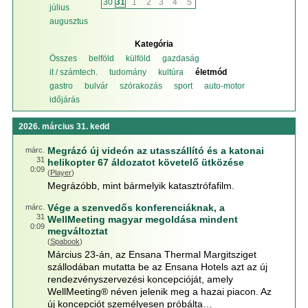
30
31
1
2
3
4
5
július
augusztus
Kategória
Összes
belföld
külföld
gazdaság
it / számtech.
tudomány
kultúra
életmód
gastro
bulvár
szórakozás
sport
auto-motor
időjárás
2026. március 31. kedd
Megrázó új videón az utasszállító és a katonai
márc.
31
helikopter 67 áldozatot követelő ütközése
0:09
(
Player
)
Megrázóbb, mint bármelyik katasztrófafilm.
Vége a szenvedős konferenciáknak, a
márc.
31
WellMeeting magyar megoldása mindent
0:09
megváltoztat
(
Spabook
)
Március 23-án, az Ensana Thermal Margitsziget
szállodában mutatta be az Ensana Hotels azt az új
rendezvényszervezési koncepcióját, amely
WellMeeting® néven jelenik meg a hazai piacon. Az
új koncepciót személyesen próbálta…