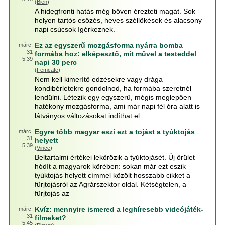
(
Bien
)
A hidegfronti hatás még bőven érezteti magát. Sok
helyen tartós esőzés, heves széllökések és alacsony
napi csúcsok ígérkeznek.
Ez az egyszerű mozgásforma nyárra bomba
márc.
31
formába hoz: elképesztő, mit művel a testeddel
5:39
napi 30 perc
(
Femcafe
)
Nem kell kimerítő edzésekre vagy drága
kondibérletekre gondolnod, ha formába szeretnél
lendülni. Létezik egy egyszerű, mégis meglepően
hatékony mozgásforma, ami már napi fél óra alatt is
látványos változásokat indíthat el.
Egyre több magyar eszi ezt a tojást a tyúktojás
márc.
31
helyett
5:39
(
Vince
)
Beltartalmi értékei lekőrözik a tyúktojásét. Új őrület
hódít a magyarok körében: sokan már ezt eszik
tyúktojás helyett címmel közölt hosszabb cikket a
fürjtojásról az Agrárszektor oldal. Kétségtelen, a
fürjtojás az
Kvíz: mennyire ismered a leghíresebb videójáték-
márc.
31
filmeket?
5:45