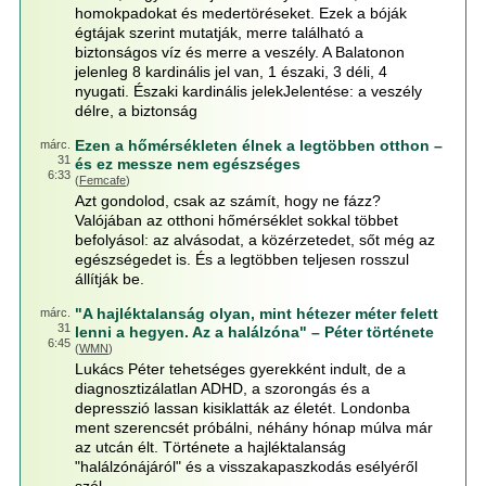
homokpadokat és medertöréseket. Ezek a bóják
égtájak szerint mutatják, merre található a
biztonságos víz és merre a veszély. A Balatonon
jelenleg 8 kardinális jel van, 1 északi, 3 déli, 4
nyugati. Északi kardinális jelekJelentése: a veszély
délre, a biztonság
Ezen a hőmérsékleten élnek a legtöbben otthon –
márc.
31
és ez messze nem egészséges
6:33
(
Femcafe
)
Azt gondolod, csak az számít, hogy ne fázz?
Valójában az otthoni hőmérséklet sokkal többet
befolyásol: az alvásodat, a közérzetedet, sőt még az
egészségedet is. És a legtöbben teljesen rosszul
állítják be.
"A hajléktalanság olyan, mint hétezer méter felett
márc.
31
lenni a hegyen. Az a halálzóna" – Péter története
6:45
(
WMN
)
Lukács Péter tehetséges gyerekként indult, de a
diagnosztizálatlan ADHD, a szorongás és a
depresszió lassan kisiklatták az életét. Londonba
ment szerencsét próbálni, néhány hónap múlva már
az utcán élt. Története a hajléktalanság
"halálzónájáról" és a visszakapaszkodás esélyéről