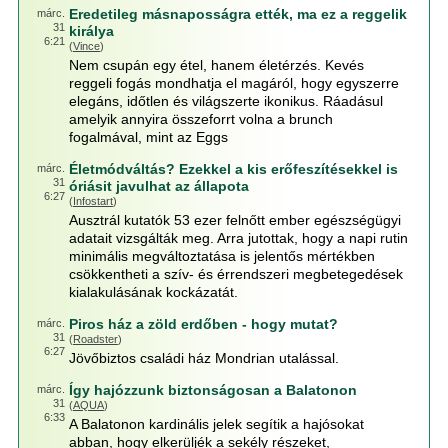
Eredetileg másnaposságra ették, ma ez a reggelik
márc.
31
királya
6:21
(
Vince
)
Nem csupán egy étel, hanem életérzés. Kevés
reggeli fogás mondhatja el magáról, hogy egyszerre
elegáns, időtlen és világszerte ikonikus. Ráadásul
amelyik annyira összeforrt volna a brunch
fogalmával, mint az Eggs
Életmódváltás? Ezekkel a kis erőfeszítésekkel is
márc.
31
óriásit javulhat az állapota
6:27
(
Infostart
)
Ausztrál kutatók 53 ezer felnőtt ember egészségügyi
adatait vizsgálták meg. Arra jutottak, hogy a napi rutin
minimális megváltoztatása is jelentős mértékben
csökkentheti a szív- és érrendszeri megbetegedések
kialakulásának kockázatát.
Piros ház a zöld erdőben - hogy mutat?
márc.
31
(
Roadster
)
6:27
Jövőbiztos családi ház Mondrian utalással.
Így hajózzunk biztonságosan a Balatonon
márc.
31
(
AQUA
)
6:33
A Balatonon kardinális jelek segítik a hajósokat
abban, hogy elkerüljék a sekély részeket,