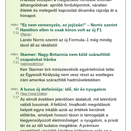
áthangolódnak: apróbb fordulópontok, váratlan
ihletek és melegedő kapcsolati dinamika rajzolja át a
hónapot.
"Ez nem versenyzés, ez jojózás!" – Norris szerint
márc.
31
Hamilton ellen is csak kínos volt az új F1
7:21
(
Player
)
Lando Norris szerint az új Formula–1 még mindig
távol áll az ideálistól.
Starmer: Nagy-Britannia nem küld szárazföldi
márc.
31
csapatokat Iránba
7:21
(
Igényesférfi.hu
)
Keir Starmer brit miniszterelnök egyértelművé tette:
az Egyesült Királyság nem vesz részt az esetleges
iráni amerikai szárazföldi hadműveletekben.
A luxus új definíciója: idő, tér és nyugalom
márc.
31
(
Spa Trend Online
)
7:27
Az elmúlt években jelentősen átalakult, mit tekintünk
valódi luxusnak. A feltűnő, hivalkodó megoldások
helyett egyre inkább azok az értékek kerülnek
előtérbe, amelyek hosszú távon is támogatják a
kiegyensúlyozott életminőséget: a nyugalom, a privát
tér és az idő tudatos megélése. A prémium
szemléletű vásárlók körében különösen erős ez a