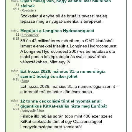
Olyan meleg van, hogy valahol már bikiniben
márc.
31
síelnek
6:11
(
Roadster
)
Szokatlanul enyhe tél és brutális tavaszi meleg
tépázza meg a nyugat-amerikai síterepeket.
Megújult a Longines Hydroconquest
márc.
31
(
Kronometer
)
6:15
39 és 42 milliméteres méretben, a GMT kiadásból
ismert elemekkel frissült a Longines Hydroconquest.
A Longines Hydroconqest 2007-es bemutatása óta
stabil pont a középkategóriás svájci búvárórák
választékában. Mint egy jó
Ezt hozza 2026. március 31. a numerológia
márc.
31
szerint: bőség és siker jöhet
6:15
(
Bien
)
Ezt hozza 2026. március 31. a numerológia szerint –
a teremtő erő és bátor döntések napja.
12 tonna csokoládé tűnt el nyomtalanul:
márc.
31
gigantikus KitKat-rablás rázta meg Európát
6:21
(
Igényesférfi.hu
)
Filmbe illő rablás során több mint 400 ezer szelet
KitKat csokoládé tűnt el egy Olaszországból
Lengyelországba tartó kamionról.