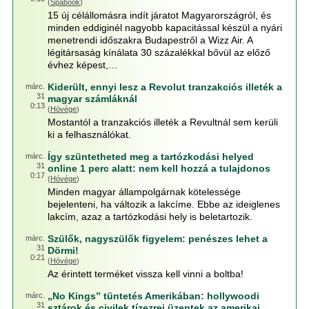
(
Spabook
)
15 új célállomásra indít járatot Magyarországról, és
minden eddiginél nagyobb kapacitással készül a nyári
menetrendi időszakra Budapestről a Wizz Air. A
légitársaság kínálata 30 százalékkal bővül az előző
évhez képest,…
Kiderült, ennyi lesz a Revolut tranzakciós illeték a
márc.
31
magyar számláknál
0:13
(
Hóvége
)
Mostantól a tranzakciós illeték a Revultnál sem kerüli
ki a felhasználókat.
Így szüntetheted meg a tartózkodási helyed
márc.
31
online 1 perc alatt: nem kell hozzá a tulajdonos
0:17
(
Hóvége
)
Minden magyar állampolgárnak kötelessége
bejelenteni, ha változik a lakcíme. Ebbe az ideiglenes
lakcím, azaz a tartózkodási hely is beletartozik.
Szülők, nagyszülők figyelem: penészes lehet a
márc.
31
Dörmi!
0:21
(
Hóvége
)
Az érintett terméket vissza kell vinni a boltba!
„No Kings” tüntetés Amerikában: hollywoodi
márc.
31
sztárok és civilek tízezrei üzentek az amerikai