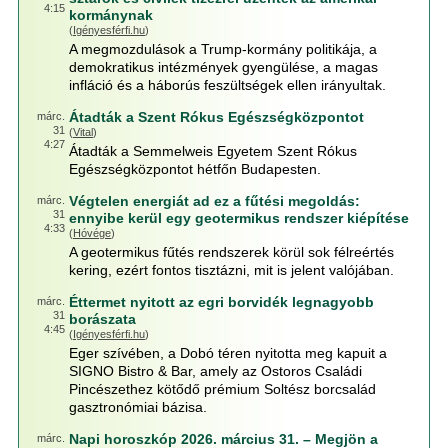
4:15
kormánynak
(
Igényesférfi.hu
)
A megmozdulások a Trump-kormány politikája, a
demokratikus intézmények gyengülése, a magas
infláció és a háborús feszültségek ellen irányultak.
Átadták a Szent Rókus Egészségközpontot
márc.
31
(
Vital
)
4:27
Átadták a Semmelweis Egyetem Szent Rókus
Egészségközpontot hétfőn Budapesten.
Végtelen energiát ad ez a fűtési megoldás:
márc.
31
ennyibe kerül egy geotermikus rendszer kiépítése
4:33
(
Hóvége
)
A geotermikus fűtés rendszerek körül sok félreértés
kering, ezért fontos tisztázni, mit is jelent valójában.
Éttermet nyitott az egri borvidék legnagyobb
márc.
31
borászata
4:45
(
Igényesférfi.hu
)
Eger szívében, a Dobó téren nyitotta meg kapuit a
SIGNO Bistro & Bar, amely az Ostoros Családi
Pincészethez kötődő prémium Soltész borcsalád
gasztronómiai bázisa.
Napi horoszkóp 2026. március 31. – Megjön a
márc.