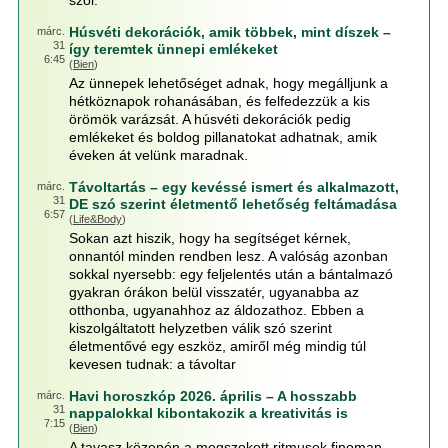
szól.
Húsvéti dekorációk, amik többek, mint díszek –
márc.
31
így teremtek ünnepi emlékeket
6:45
(
Bien
)
Az ünnepek lehetőséget adnak, hogy megálljunk a
hétköznapok rohanásában, és felfedezzük a kis
örömök varázsát. A húsvéti dekorációk pedig
emlékeket és boldog pillanatokat adhatnak, amik
éveken át velünk maradnak.
Távoltartás – egy kevéssé ismert és alkalmazott,
márc.
31
DE szó szerint életmentő lehetőség feltámadása
6:57
(
Life&Body
)
Sokan azt hiszik, hogy ha segítséget kérnek,
onnantól minden rendben lesz. A valóság azonban
sokkal nyersebb: egy feljelentés után a bántalmazó
gyakran órákon belül visszatér, ugyanabba az
otthonba, ugyanahhoz az áldozathoz. Ebben a
kiszolgáltatott helyzetben válik szó szerint
életmentővé egy eszköz, amiről még mindig túl
kevesen tudnak: a távoltar
Havi horoszkóp 2026. április – A hosszabb
márc.
31
nappalokkal kibontakozik a kreativitás is
7:15
(
Bien
)
A tavasz közepén a megszokott ritmusok finoman