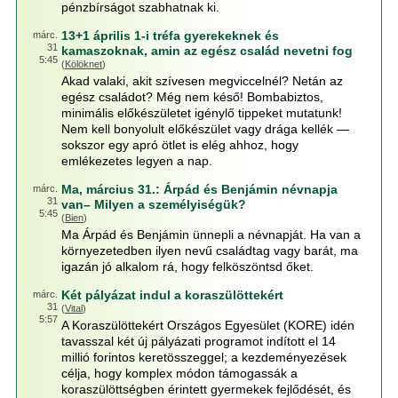
pénzbírságot szabhatnak ki.
13+1 április 1-i tréfa gyerekeknek és
márc.
31
kamaszoknak, amin az egész család nevetni fog
5:45
(
Kölöknet
)
Akad valaki, akit szívesen megviccelnél? Netán az
egész családot? Még nem késő! Bombabiztos,
minimális előkészületet igénylő tippeket mutatunk!
Nem kell bonyolult előkészület vagy drága kellék —
sokszor egy apró ötlet is elég ahhoz, hogy
emlékezetes legyen a nap.
Ma, március 31.: Árpád és Benjámin névnapja
márc.
31
van– Milyen a személyiségük?
5:45
(
Bien
)
Ma Árpád és Benjámin ünnepli a névnapját. Ha van a
környezetedben ilyen nevű családtag vagy barát, ma
igazán jó alkalom rá, hogy felköszöntsd őket.
Két pályázat indul a koraszülöttekért
márc.
31
(
Vital
)
5:57
A Koraszülöttekért Országos Egyesület (KORE) idén
tavasszal két új pályázati programot indított el 14
millió forintos keretösszeggel; a kezdeményezések
célja, hogy komplex módon támogassák a
koraszülöttségben érintett gyermekek fejlődését, és