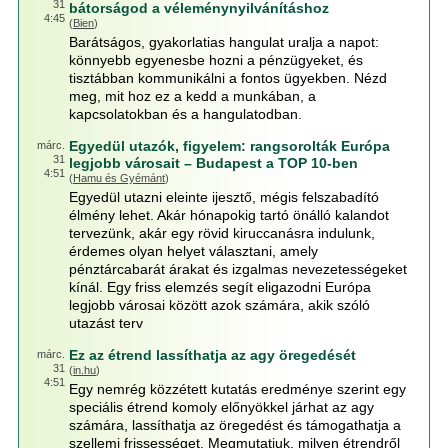
31
bátorságod a véleménynyilvánításhoz
4:45
(
Bien
)
Barátságos, gyakorlatias hangulat uralja a napot:
könnyebb egyenesbe hozni a pénzügyeket, és
tisztábban kommunikálni a fontos ügyekben. Nézd
meg, mit hoz ez a kedd a munkában, a
kapcsolatokban és a hangulatodban.
Egyedül utazók, figyelem: rangsorolták Európa
márc.
31
legjobb városait – Budapest a TOP 10-ben
4:51
(
Hamu és Gyémánt
)
Egyedül utazni eleinte ijesztő, mégis felszabadító
élmény lehet. Akár hónapokig tartó önálló kalandot
tervezünk, akár egy rövid kiruccanásra indulunk,
érdemes olyan helyet választani, amely
pénztárcabarát árakat és izgalmas nevezetességeket
kínál. Egy friss elemzés segít eligazodni Európa
legjobb városai között azok számára, akik szóló
utazást terv
Ez az étrend lassíthatja az agy öregedését
márc.
31
(
in.hu
)
4:51
Egy nemrég közzétett kutatás eredménye szerint egy
speciális étrend komoly előnyökkel járhat az agy
számára, lassíthatja az öregedést és támogathatja a
szellemi frissességet. Megmutatjuk, milyen étrendről