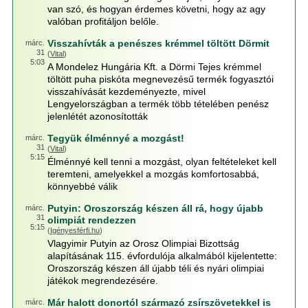
van szó, és hogyan érdemes követni, hogy az agy
valóban profitáljon belőle.
Visszahívták a penészes krémmel töltött Dörmit
márc.
31
(
Vital
)
5:03
A Mondelez Hungária Kft. a Dörmi Tejes krémmel
töltött puha piskóta megnevezésű termék fogyasztói
visszahívását kezdeményezte, mivel
Lengyelországban a termék több tételében penész
jelenlétét azonosították
Tegyük élménnyé a mozgást!
márc.
31
(
Vital
)
5:15
Élménnyé kell tenni a mozgást, olyan feltételeket kell
teremteni, amelyekkel a mozgás komfortosabbá,
könnyebbé válik
Putyin: Oroszország készen áll rá, hogy újabb
márc.
31
olimpiát rendezzen
5:15
(
Igényesférfi.hu
)
Vlagyimir Putyin az Orosz Olimpiai Bizottság
alapításának 115. évfordulója alkalmából kijelentette:
Oroszország készen áll újabb téli és nyári olimpiai
játékok megrendezésére.
Már halott donortól származó zsírszövetekkel is
márc.