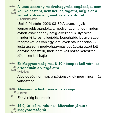
A lusta asszony medvehagymás pogácsája: nem
márc.
31
kell keleszteni, nem kell hajtogatni, mégis ez a
0:09
legpuhább recept, amit valaha sütöttél
(
Táplálékallergia
)
Utolsó frissítés: 2026-03-30 A tavasz egyik
legnagyobb ajándéka a medvehagyma, és minden
évben csak néhány hétig élvezhetjük. Ilyenkor
mindenki keresi a legjobb, legpuhább, leggyorsabb
recepteket, és van egy, ami évek óta legendás. A
lusta asszony medvehagymás pogácsája azért lett
ennyire népszerű, mert nem kell hozzá kelesztés.
Sőt, nem kell hajto
Ez Magyarország ma: 8-10 hónapot kell várni az
márc.
31
ortopédián a vizsgálatra
0:09
(
Hóvége
)
A betegség nem vár, a pácienseknek meg nincs más
választása.
Alessandra Ambrosio a nap csaja
márc.
31
(
Player
)
0:13
Ennyi elég is címnek.
15 új úti célra indulnak közvetlen járatok
márc.
31
Magyarországról
0:13