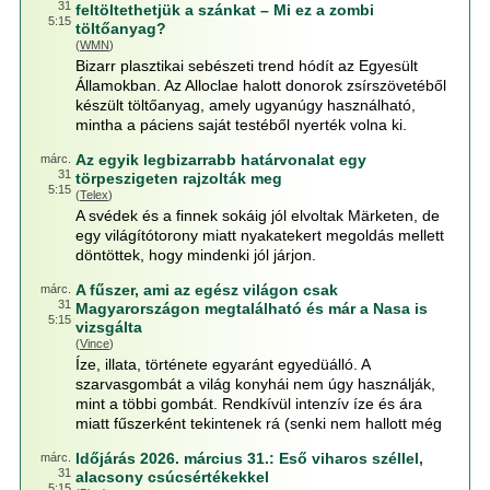
31
feltöltethetjük a szánkat – Mi ez a zombi
5:15
töltőanyag?
(
WMN
)
Bizarr plasztikai sebészeti trend hódít az Egyesült
Államokban. Az Alloclae halott donorok zsírszövetéből
készült töltőanyag, amely ugyanúgy használható,
mintha a páciens saját testéből nyerték volna ki.
Az egyik legbizarrabb határvonalat egy
márc.
31
törpeszigeten rajzolták meg
5:15
(
Telex
)
A svédek és a finnek sokáig jól elvoltak Märketen, de
egy világítótorony miatt nyakatekert megoldás mellett
döntöttek, hogy mindenki jól járjon.
A fűszer, ami az egész világon csak
márc.
31
Magyarországon megtalálható és már a Nasa is
5:15
vizsgálta
(
Vince
)
Íze, illata, története egyaránt egyedüálló. A
szarvasgombát a világ konyhái nem úgy használják,
mint a többi gombát. Rendkívül intenzív íze és ára
miatt fűszerként tekintenek rá (senki nem hallott még
Időjárás 2026. március 31.: Eső viharos széllel,
márc.
31
alacsony csúcsértékekkel
5:15