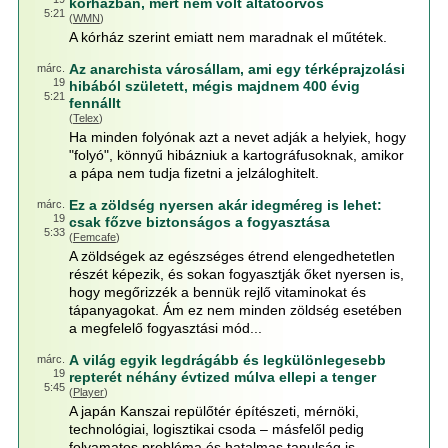
kórházban, mert nem volt altatóorvos
5:21
(
WMN
)
A kórház szerint emiatt nem maradnak el műtétek.
Az anarchista városállam, ami egy térképrajzolási
márc.
19
hibából született, mégis majdnem 400 évig
5:21
fennállt
(
Telex
)
Ha minden folyónak azt a nevet adják a helyiek, hogy
"folyó", könnyű hibázniuk a kartográfusoknak, amikor
a pápa nem tudja fizetni a jelzáloghitelt.
Ez a zöldség nyersen akár idegméreg is lehet:
márc.
19
csak főzve biztonságos a fogyasztása
5:33
(
Femcafe
)
A zöldségek az egészséges étrend elengedhetetlen
részét képezik, és sokan fogyasztják őket nyersen is,
hogy megőrizzék a bennük rejlő vitaminokat és
tápanyagokat. Ám ez nem minden zöldség esetében
a megfelelő fogyasztási mód...
A világ egyik legdrágább és legkülönlegesebb
márc.
19
repterét néhány évtized múlva ellepi a tenger
5:45
(
Player
)
A japán Kanszai repülőtér építészeti, mérnöki,
technológiai, logisztikai csoda – másfelől pedig
folyamatos probléma és hatalmas tanulság is.