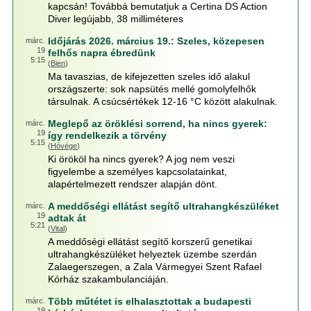
kapcsán! Továbbá bemutatjuk a Certina DS Action
Diver legújabb, 38 milliméteres
Időjárás 2026. március 19.: Szeles, közepesen
márc.
19
felhős napra ébredünk
5:15
(
Bien
)
Ma tavaszias, de kifejezetten szeles idő alakul
országszerte: sok napsütés mellé gomolyfelhők
társulnak. A csúcsértékek 12-16 °C között alakulnak.
Meglepő az öröklési sorrend, ha nincs gyerek:
márc.
19
így rendelkezik a törvény
5:15
(
Hóvége
)
Ki örököl ha nincs gyerek? A jog nem veszi
figyelembe a személyes kapcsolatainkat,
alapértelmezett rendszer alapján dönt.
A meddőségi ellátást segítő ultrahangkészüléket
márc.
19
adtak át
5:21
(
Vital
)
A meddőségi ellátást segítő korszerű genetikai
ultrahangkészüléket helyeztek üzembe szerdán
Zalaegerszegen, a Zala Vármegyei Szent Rafael
Kórház szakambulanciáján.
Több műtétet is elhalasztottak a budapesti
márc.
19