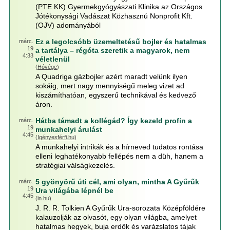
(PTE KK) Gyermekgyógyászati Klinika az Országos
Jótékonysági Vadászat Közhasznú Nonprofit Kft.
(OJV) adományából
Ez a legolcsóbb üzemeltetésű bojler és hatalmas
márc.
19
a tartálya – régóta szeretik a magyarok, nem
4:33
véletlenül
(
Hóvége
)
A Quadriga gázbojler azért maradt velünk ilyen
sokáig, mert nagy mennyiségű meleg vizet ad
kiszámíthatóan, egyszerű technikával és kedvező
áron.
Hátba támadt a kollégád? Így kezeld profin a
márc.
19
munkahelyi árulást
4:45
(
Igényesférfi.hu
)
A munkahelyi intrikák és a hírneved tudatos rontása
elleni leghatékonyabb fellépés nem a düh, hanem a
stratégiai válságkezelés.
5 gyönyörű úti cél, ami olyan, mintha A Gyűrűk
márc.
19
Ura világába lépnél be
4:45
(
in.hu
)
J. R. R. Tolkien A Gyűrűk Ura-sorozata Középföldére
kalauzolják az olvasót, egy olyan világba, amelyet
hatalmas hegyek, buja erdők és varázslatos tájak