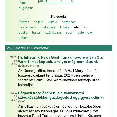
30
31
1
2
3
4
5
július
augusztus
Kategória
Összes
belföld
külföld
gazdaság
it / számtech.
tudomány
kultúra
életmód
gastro
bulvár
szórakozás
sport
auto-motor
időjárás
2026. március 19. csütörtök
Ha hihetünk Ryan Goslingnak, jövőre olyan Star
márc.
19
Wars-filmet kapunk, amilyet még nem láttunk
4:15
(
Igényesférfi.hu
)
Az Oscar-jelölt színész idén A Hail Mary-küldetés
főszereplőjeként tér vissza, 2027-ben pedig a
Starfighter című Star Wars-moziban folytatja űrbéli
kalandjait.
Légmell kezelésében is alkalmazható
márc.
19
szívókészülékkel gazdagodott egy gyerekklinika
4:27
(
Vital
)
A mellkasi folyadékgyülem és légmell kezelésében
alkalmazható különleges szívókészülékhez jutott
hozzá a Pécsi Tudományegyetem Klinikai Központ