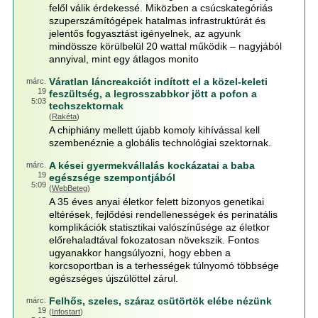
felől válik érdekessé. Miközben a csúcskategóriás
szuperszámítógépek hatalmas infrastruktúrát és
jelentős fogyasztást igényelnek, az agyunk
mindössze körülbelül 20 wattal működik – nagyjából
annyival, mint egy átlagos monito
Váratlan láncreakciót indított el a közel-keleti
márc.
19
feszültség, a legrosszabbkor jött a pofon a
5:03
techszektornak
(
Rakéta
)
A chiphiány mellett újabb komoly kihívással kell
szembenéznie a globális technológiai szektornak.
A kései gyermekvállalás kockázatai a baba
márc.
19
egészsége szempontjából
5:09
(
WebBeteg
)
A 35 éves anyai életkor felett bizonyos genetikai
eltérések, fejlődési rendellenességek és perinatális
komplikációk statisztikai valószínűsége az életkor
előrehaladtával fokozatosan növekszik. Fontos
ugyanakkor hangsúlyozni, hogy ebben a
korcsoportban is a terhességek túlnyomó többsége
egészséges újszülöttel zárul.
Felhős, szeles, száraz csütörtök elébe nézünk
márc.
19
(
Infostart
)