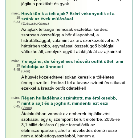
jógikus praktikát és gyak
Hová tűnik a telt ajak? Ezért vékonyodik el a
márc.
19
szánk az évek múlásával
6:33
(
EgészségKalauz
)
Az ajkak teltsége nemcsak esztétikai kérdés:
szorosan összefügg a bőr állapotával, a
hidratáltsággal, valamint az arc szerkezetével is. A
háttérben több, egymással összefüggő biológiai
változás áll, amelyek együtt alakítják át az ajkainkat.
7 elegáns, de kényelmes húsvéti outfit ötlet, ami
márc.
19
feldobja az ünnepet
6:45
(
Bien
)
A húsvét közeledtével sokan keresik a tökéletes
ünnepi szettet. Fedezd fel a tavasz színeit és stílusait
ezekkel a kreatív outfit ötletekkel!
Régen hulladéknak számított, ma értékesebb,
márc.
19
mint a sajt és a joghurt, mindenki ezt eszi
6:45
(
Vince
)
Átalakulóban vannak az emberek táplálkozási
szokásai, egy új szempont került előtérbe. 2035-re
3,1 billió dolláros új piac formálódik az
élelmiszeriparban, ahol a növekedés döntő része
nem a többletfogyasztásból, hanem a