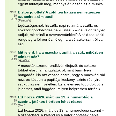
együtt mutatják meg, mennyit ér igazán ez a munka.
Biztos jó ötlet? A zöld tea hatása nem egészen
márc.
19
az, amire számítanál
6:09
(
Femcafe
)
Egészségesnek hisszük, napi rutinná tesszük, és
sokszor gondolkodás nélkül isszuk – de vajon tényleg
tudjuk, mit csinál a szervezetünkkel? A zöld tea körül
rengeteg a félreértés, főleg ha a vércukorszintről van
szó.
Mit jelent, ha a macska pupillája szűk, miközben
márc.
19
minket néz?
6:15
(
Háziállat
)
A macskák szeme rendkívül kifejező, és sokszor
többet elárul a hangulatukról, mint bármilyen
hangadás. Ha azt veszed észre, hogy a macskád rád
néz, és közben a pupillája keskeny, szinte résnyire
szűkül, az nem véletlen. Ez a jelenség több dolgot is
jelenthet, attól függően, milyen helyzetben történik.
Ezt hozza 2026. március 19. a numerológia
márc.
19
szerint: játékos flörtben lehet részed
6:15
(
Bien
)
Ezt hozza 2026. március 19. a numerológia szerint –
a szabadság, a kaland és a bátor döntések napja.