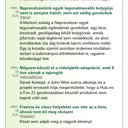
Naprendszerünk egyik legunalmasabb bolygója
márc.
19
nem is annyira halott, mint azt eddig gondoltuk
6:21
(
Player
)
A Merkúrt sokáig a Naprendszer egyik
legunalmasabb égitestének gondoltuk: egy kicsi,
kiszáradt, geológiailag kihűlt bolygónak, amely
jóformán saját légkörrel sem rendelkezik, és ahol
évmilliárdok óta alig történik bármi említésre méltó.
Egy új kutatás szerint azonban érdemes kordában
tartani a tudományos előítéleteinket is, ugyanis
kőzetbolygó fels
Mégsem készül el a videójáték-adaptáció, amit 9
márc.
19
éve várnak a rajongók
6:21
(
Igényesférfi.hu
)
Derek Kolstad, a John Wick széria alkotója és a
projekt tervezett írója megerősítette, hogy a Hulu és
a Fox 21 gondozásában készülő produkció nem
kapott zöld utat.
Francia és olasz helyekkel van tele az a lista,
márc.
19
ahová nem éri meg elutazni
6:21
(
Roadster
)
Közel sem adják meg a vágyott élményt.