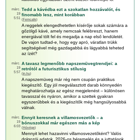
Tedd a kávédba ezt a szokatlan hozzávalót, és
márc.
19
finomabb lesz, mint korábban
5:51
(
Femcafe
)
A reggelek elengedhetetlen kísérője sokak számára a
gőzölgő kávé, amely nemcsak felébreszt, hanem
energiával tölt fel és megadja a nap első lendületét.
De vajon tudtad-e, hogy egy apró, váratlan trükk
segítségével még gazdagabbá és lágyabbá teheted
az ízét?
A tavasz legmenőbb napszemüvegtrendjei: a
márc.
19
retrótól a futurisztikus stílusig
5:57
(
in.hu
)
A napszemüveg már rég nem csupán praktikus
kiegészítő. Egy jól megválasztott darab könnyedén
meghatározhatja az egész megjelenést – különösen
tavasszal és nyáron, amikor a szettek gyakran
egyszerűbbek és a kiegészítők még hangsúlyosabbá
válnak.
Ennyit keresnek a villamosvezetők – a
márc.
19
bónuszokkal már egészen más a kép
6:03
(
Hóvége
)
Mennyit lehet hazavinni villamosvezetőként? Valós
dolgozói adatok, 2026-os béremelés és a juttatások