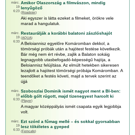
Amikor Olaszország a filmvászon, mindig
márc.
19
lenyűgöző
6:23
(
Roadster
)
Aki egyszer is látta ezeket a filmeket, örökre vele
marad a hangulatuk.
Restaurálják a korábbi balatoni zászlóshajót
márc.
19
(
AQUA
)
6:33
A Beloiannisz egyelőre Komáromban dekkol, a
tömörségi próbák után a hajótest festése következik.
Bár még nem ért révbe, zajlik a Balaton sokáig
legnagyobb utasbefogadó-képességű hajója, a
Beloiannisz felújítása. Az elmúlt hetekben sikeresen
lezajlott a hajótest tömörségi próbája Komáromban. A
teendőket a festés követi, majd a tervek szerint az
újjá
Szoboszlai Dominik ismét nagyot ment a Bl-ben:
márc.
19
előbb gólt rúgott, majd tizenegyest harcolt ki
6:33
(
Player
)
A magyar középpályás ismét csapata egyik legjobbja
volt.
Ezt szórd a fűmag mellé – és sokkal gyorsabban
márc.
19
lesz tökéletes a gyeped
6:33
(
Femcafe
)