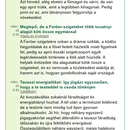
Azt hinnéd, elég elvetni a fűmagot és várni, de van
egy apró trükk, amit a legtöbben kihagynak. Pedig
pont ez az, ami látványosan felgyorsítja a
növekedést.
Meglepő, de a Feröer-szigeteket több tucatnyi
márc.
19
alagút köti össze egymással
6:33
(
Hamu és Gyémánt
)
A Feröer-szigetekre sokan a drámai sziklák, a ködös
hegyoldalak és a fűvel fedett háztetők miatt figyelnek
fel, pedig az apró északi szigetcsoport egyik
legérdekesebb története a föld alatt húzódik. A
helyiek évtizedek óta alagutakkal kötik össze a
szigeteket, és ez nemcsak a közlekedést alakítja át,
hanem azt is, hogyan gondolkodnak saját országuk
Tavaszi energialöket: így jógázz egyszerűen,
márc.
19
hogy a te testeddel is csoda történjen
6:33
(
Life&Body
)
Az évszakváltás sokaknál fáradtságot és
energiahiányt hozhat. A tél után a természet felébred,
de a testünk nem mindig tud ilyen gyorsan
alkalmazkodni. Jó hír, hogy néhány egyszerű
jógagyakorlat segíthet átlendülni a tavaszi fáradtság
időszakán és újra feltöltődni energiával.
Összegyűjtöttem néhány egyszerű, mégis hatékony