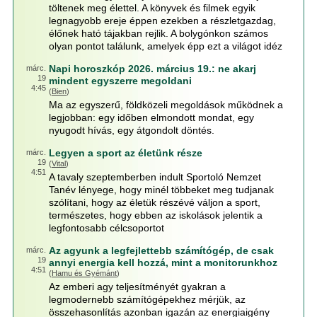
töltenek meg élettel. A könyvek és filmek egyik
legnagyobb ereje éppen ezekben a részletgazdag,
élőnek ható tájakban rejlik. A bolygónkon számos
olyan pontot találunk, amelyek épp ezt a világot idéz
Napi horoszkóp 2026. március 19.: ne akarj
márc.
19
mindent egyszerre megoldani
4:45
(
Bien
)
Ma az egyszerű, földközeli megoldások működnek a
legjobban: egy időben elmondott mondat, egy
nyugodt hívás, egy átgondolt döntés.
Legyen a sport az életünk része
márc.
19
(
Vital
)
4:51
A tavaly szeptemberben indult Sportoló Nemzet
Tanév lényege, hogy minél többeket meg tudjanak
szólítani, hogy az életük részévé váljon a sport,
természetes, hogy ebben az iskolások jelentik a
legfontosabb célcsoportot
Az agyunk a legfejlettebb számítógép, de csak
márc.
19
annyi energia kell hozzá, mint a monitorunkhoz
4:51
(
Hamu és Gyémánt
)
Az emberi agy teljesítményét gyakran a
legmodernebb számítógépekhez mérjük, az
összehasonlítás azonban igazán az energiaigény