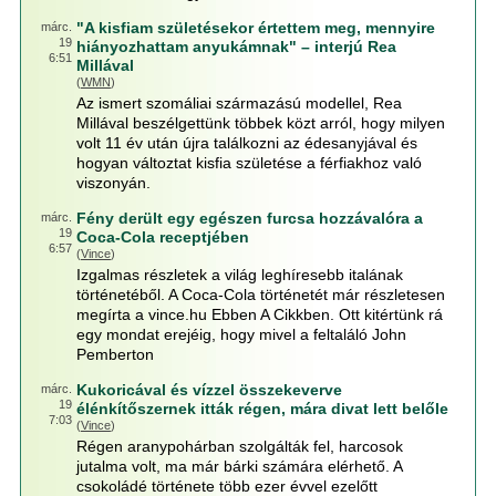
"A kisfiam születésekor értettem meg, mennyire
márc.
19
hiányozhattam anyukámnak" – interjú Rea
6:51
Millával
(
WMN
)
Az ismert szomáliai származású modellel, Rea
Millával beszélgettünk többek közt arról, hogy milyen
volt 11 év után újra találkozni az édesanyjával és
hogyan változtat kisfia születése a férfiakhoz való
viszonyán.
Fény derült egy egészen furcsa hozzávalóra a
márc.
19
Coca-Cola receptjében
6:57
(
Vince
)
Izgalmas részletek a világ leghíresebb italának
történetéből. A Coca-Cola történetét már részletesen
megírta a vince.hu Ebben A Cikkben. Ott kitértünk rá
egy mondat erejéig, hogy mivel a feltaláló John
Pemberton
Kukoricával és vízzel összekeverve
márc.
19
élénkítőszernek itták régen, mára divat lett belőle
7:03
(
Vince
)
Régen aranypohárban szolgálták fel, harcosok
jutalma volt, ma már bárki számára elérhető. A
csokoládé története több ezer évvel ezelőtt