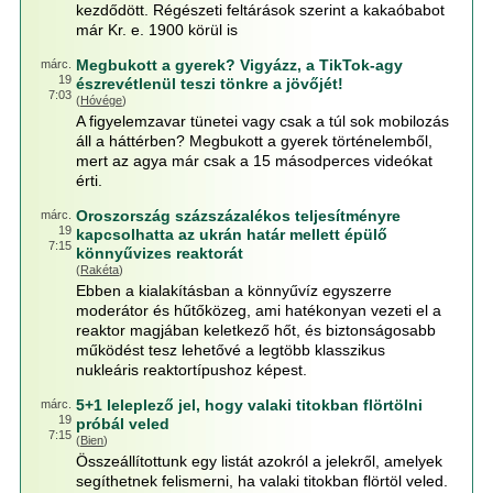
kezdődött. Régészeti feltárások szerint a kakaóbabot
már Kr. e. 1900 körül is
Megbukott a gyerek? Vigyázz, a TikTok-agy
márc.
19
észrevétlenül teszi tönkre a jövőjét!
7:03
(
Hóvége
)
A figyelemzavar tünetei vagy csak a túl sok mobilozás
áll a háttérben? Megbukott a gyerek történelemből,
mert az agya már csak a 15 másodperces videókat
érti.
Oroszország százszázalékos teljesítményre
márc.
19
kapcsolhatta az ukrán határ mellett épülő
7:15
könnyűvizes reaktorát
(
Rakéta
)
Ebben a kialakításban a könnyűvíz egyszerre
moderátor és hűtőközeg, ami hatékonyan vezeti el a
reaktor magjában keletkező hőt, és biztonságosabb
működést tesz lehetővé a legtöbb klasszikus
nukleáris reaktortípushoz képest.
5+1 leleplező jel, hogy valaki titokban flörtölni
márc.
19
próbál veled
7:15
(
Bien
)
Összeállítottunk egy listát azokról a jelekről, amelyek
segíthetnek felismerni, ha valaki titokban flörtöl veled.