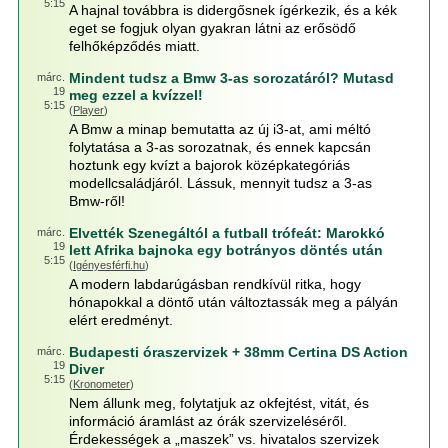
5:15
A hajnal továbbra is didergősnek ígérkezik, és a kék
eget se fogjuk olyan gyakran látni az erősödő
felhőképződés miatt.
Mindent tudsz a Bmw 3-as sorozatáról? Mutasd
márc.
19
meg ezzel a kvízzel!
5:15
(
Player
)
A Bmw a minap bemutatta az új i3-at, ami méltó
folytatása a 3-as sorozatnak, és ennek kapcsán
hoztunk egy kvízt a bajorok középkategóriás
modellcsaládjáról. Lássuk, mennyit tudsz a 3-as
Bmw-ről!
Elvették Szenegáltól a futball trófeát: Marokkó
márc.
19
lett Afrika bajnoka egy botrányos döntés után
5:15
(
Igényesférfi.hu
)
A modern labdarúgásban rendkívül ritka, hogy
hónapokkal a döntő után változtassák meg a pályán
elért eredményt.
Budapesti óraszervizek + 38mm Certina DS Action
márc.
19
Diver
5:15
(
Kronometer
)
Nem állunk meg, folytatjuk az okfejtést, vitát, és
információ áramlást az órák szervizeléséről.
Érdekességek a „maszek” vs. hivatalos szervizek