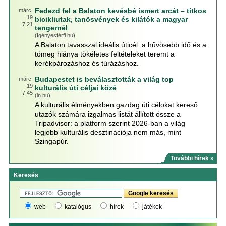
Fedezd fel a Balaton kevésbé ismert arcát – titkos
márc.
19
bicikliutak, tanösvények és kilátók a magyar
7:21
tengernél
(
Igényesférfi.hu
)
A Balaton tavasszal ideális úticél: a hűvösebb idő és a
tömeg hiánya tökéletes feltételeket teremt a
kerékpározáshoz és túrázáshoz.
Budapestet is beválasztották a világ top
márc.
19
kulturális úti céljai közé
7:45
(
in.hu
)
A kulturális élményekben gazdag úti célokat kereső
utazók számára izgalmas listát állított össze a
Tripadvisor: a platform szerint 2026-ban a világ
legjobb kulturális desztinációja nem más, mint
Szingapúr.
További hírek »
Keresés
web
katalógus
hírek
játékok