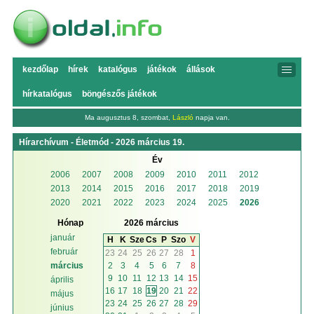
kezdőlap
hírek
katalógus
játékok
állások
hírkatalógus
böngészős játékok
Ma augusztus 8, szombat,
László
napja van.
Hírarchívum - Életmód - 2026 március 19.
Év
2006
2007
2008
2009
2010
2011
2012
2013
2014
2015
2016
2017
2018
2019
2020
2021
2022
2023
2024
2025
2026
Hónap
2026 március
január
H
K
Sze
Cs
P
Szo
V
február
23
24
25
26
27
28
1
2
3
4
5
6
7
8
március
9
10
11
12
13
14
15
április
16
17
18
19
20
21
22
május
23
24
25
26
27
28
29
június