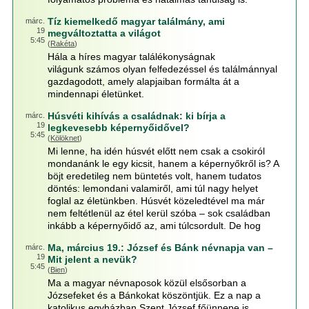
Tíz kiemelkedő magyar találmány, ami
márc.
19
megváltoztatta a világot
5:45
(
Rakéta
)
Hála a híres magyar találékonyságnak
világunk számos olyan felfedezéssel és találmánnyal
gazdagodott, amely alapjaiban formálta át a
mindennapi életünket.
Húsvéti kihívás a családnak: ki bírja a
márc.
19
legkevesebb képernyőidővel?
5:45
(
Kölöknet
)
Mi lenne, ha idén húsvét előtt nem csak a csokiról
mondanánk le egy kicsit, hanem a képernyőkről is? A
böjt eredetileg nem büntetés volt, hanem tudatos
döntés: lemondani valamiről, ami túl nagy helyet
foglal az életünkben. Húsvét közeledtével ma már
nem feltétlenül az étel kerül szóba – sok családban
inkább a képernyőidő az, ami túlcsordult. De hog
Ma, március 19.: József és Bánk névnapja van –
márc.
19
Mit jelent a nevük?
5:45
(
Bien
)
Ma a magyar névnaposok közül elsősorban a
Józsefeket és a Bánkokat köszöntjük. Ez a nap a
katolikus egyházban Szent József főünnepe is.