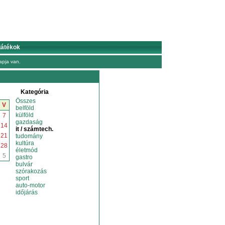
játékok
pja van.
Kategória
Összes
V
belföld
külföld
7
gazdaság
14
it / számtech.
21
tudomány
kultúra
28
életmód
5
gastro
bulvár
szórakozás
sport
auto-motor
időjárás