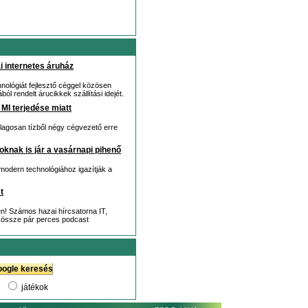
i internetes áruház
hnológiát fejlesztő céggel közösen
ól rendelt árucikkek szállítási idejét.
 MI terjedése miatt
tlagosan tízből négy cégvezető erre
knak is jár a vasárnapi pihenő
modern technológiához igazítják a
t
en! Számos hazai hírcsatorna IT,
juk össze pár perces podcast
játékok