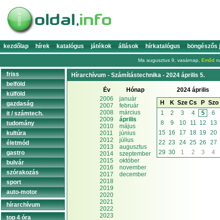
kezdőlap
hírek
katalógus
játékok
állások
hírkatalógus
böngészős 
Ma augusztus 9, vasárnap,
Emőd
na
friss
Hírarchívum - Számítástechnika - 2024 április 5.
belföld
Év
Hónap
2024 április
külföld
2006
január
H
K
Sze
Cs
P
Szo
gazdaság
2007
február
2008
március
1
2
3
4
5
6
it / számtech.
2009
április
8
9
10
11
12
13
tudomány
2010
május
15
16
17
18
19
20
kultúra
2011
június
2012
július
22
23
24
25
26
27
életmód
2013
augusztus
29
30
1
2
3
4
gastro
2014
szeptember
2015
október
bulvár
2016
november
szórakozás
2017
december
2018
sport
2019
auto-motor
2020
2021
hírarchívum
2022
2023
top 4 óra