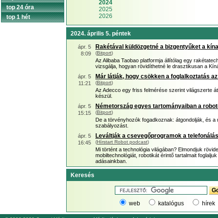
2024
top 24 óra
2025
2026
top 1 hét
2024. április 5. péntek
Rakétával küldözgetné a bizgentyűket a kína
ápr. 5
(
Bitport
)
8:09
Az Alibaba Taobao platformja állítólag egy rakétatec
vizsgálja, hogyan rövidíthetné le drasztikusan a Kínáb
Már látják, hogy csökken a foglalkoztatás az
ápr. 5
(
Bitport
)
11:21
Az Adecco egy friss felmérése szerint világszerte á
készül.
Németország egyes tartományaiban a roboto
ápr. 5
(
Bitport
)
15:15
De a törvényhozók fogadkoznak: átgondolják, és a 
szabályozást.
Leváltják a csevegőprogramok a telefonálás
ápr. 5
(
Hírstart Robot podcast
)
16:45
Mi történt a technológia világában? Elmondjuk rövid
mobiltechnológiát, robotikát érintő tartalmait foglal
adásainkban.
Keresés
web
katalógus
hírek