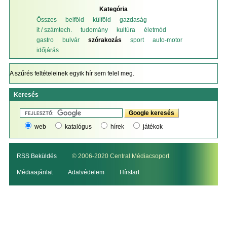
Kategória
Összes
belföld
külföld
gazdaság
it / számtech.
tudomány
kultúra
életmód
gastro
bulvár
szórakozás
sport
auto-motor
időjárás
A szűrés feltételeinek egyik hír sem felel meg.
Keresés
web
katalógus
hírek
játékok
RSS Beküldés
© 2006-2020 Central Médiacsoport
Médiaajánlat
Adatvédelem
Hírstart