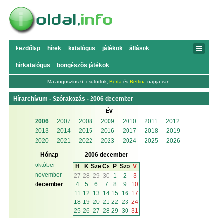
kezdőlap
hírek
katalógus
játékok
állások
hírkatalógus
böngészős játékok
Ma augusztus 6, csütörtök,
Berta
és
Bettina
napja van.
Hírarchívum - Szórakozás - 2006 december
Év
2006
2007
2008
2009
2010
2011
2012
2013
2014
2015
2016
2017
2018
2019
2020
2021
2022
2023
2024
2025
2026
Hónap
2006 december
október
H
K
Sze
Cs
P
Szo
V
november
27
28
29
30
1
2
3
4
5
6
7
8
9
10
december
11
12
13
14
15
16
17
18
19
20
21
22
23
24
25
26
27
28
29
30
31