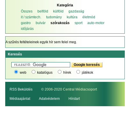
Kategória
Összes
belföld
külföld
gazdaság
it / számtech.
tudomány
kultúra
életmód
gastro
bulvár
szórakozás
sport
auto-motor
időjárás
A szűrés feltételeinek egyik hír sem felel meg.
Keresés
web
katalógus
hírek
játékok
RSS Beküldés
© 2006-2020 Central Médiacsoport
Médiaajánlat
Adatvédelem
Hírstart