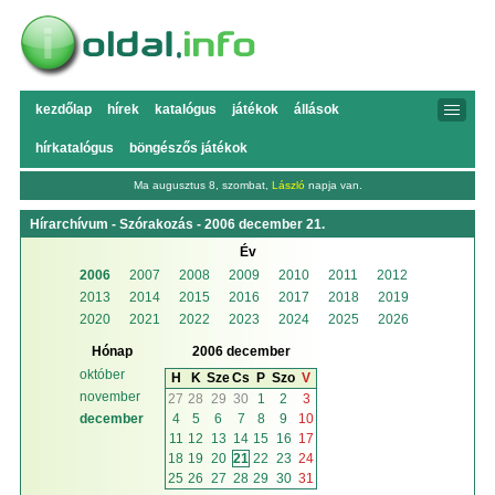
kezdőlap
hírek
katalógus
játékok
állások
hírkatalógus
böngészős játékok
Ma augusztus 8, szombat,
László
napja van.
Hírarchívum - Szórakozás - 2006 december 21.
Év
2006
2007
2008
2009
2010
2011
2012
2013
2014
2015
2016
2017
2018
2019
2020
2021
2022
2023
2024
2025
2026
Hónap
2006 december
október
H
K
Sze
Cs
P
Szo
V
november
27
28
29
30
1
2
3
4
5
6
7
8
9
10
december
11
12
13
14
15
16
17
18
19
20
21
22
23
24
25
26
27
28
29
30
31