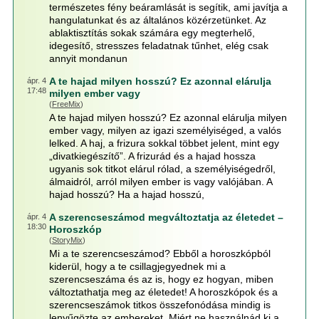
természetes fény beáramlását is segítik, ami javítja a
hangulatunkat és az általános közérzetünket. Az
ablaktisztítás sokak számára egy megterhelő,
idegesítő, stresszes feladatnak tűnhet, elég csak
annyit mondanun
A te hajad milyen hosszú? Ez azonnal elárulja
ápr. 4
17:48
milyen ember vagy
(
FreeMix
)
A te hajad milyen hosszú? Ez azonnal elárulja milyen
ember vagy, milyen az igazi személyiséged, a valós
lelked. A haj, a frizura sokkal többet jelent, mint egy
„divatkiegészítő”. A frizurád és a hajad hossza
ugyanis sok titkot elárul rólad, a személyiségedről,
álmaidról, arról milyen ember is vagy valójában. A
hajad hosszú? Ha a hajad hosszú,
A szerencseszámod megváltoztatja az életedet –
ápr. 4
18:30
Horoszkóp
(
StoryMix
)
Mi a te szerencseszámod? Ebből a horoszkópból
kiderül, hogy a te csillagjegyednek mi a
szerencseszáma és az is, hogy ez hogyan, miben
változtathatja meg az életedet! A horoszkópok és a
szerencseszámok titkos összefonódása mindig is
lenyűgözte az embereket. Miért ne használnád ki a