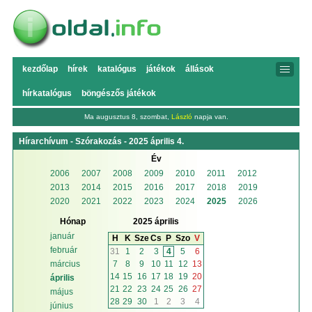
kezdőlap
hírek
katalógus
játékok
állások
hírkatalógus
böngészős játékok
Ma augusztus 8, szombat,
László
napja van.
Hírarchívum - Szórakozás - 2025 április 4.
Év
2006
2007
2008
2009
2010
2011
2012
2013
2014
2015
2016
2017
2018
2019
2020
2021
2022
2023
2024
2025
2026
Hónap
2025 április
január
H
K
Sze
Cs
P
Szo
V
február
31
1
2
3
4
5
6
7
8
9
10
11
12
13
március
14
15
16
17
18
19
20
április
21
22
23
24
25
26
27
május
28
29
30
1
2
3
4
június