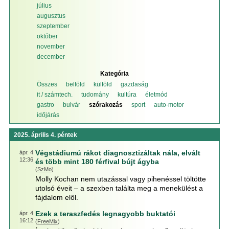
július
augusztus
szeptember
október
november
december
Kategória
Összes
belföld
külföld
gazdaság
it / számtech.
tudomány
kultúra
életmód
gastro
bulvár
szórakozás
sport
auto-motor
időjárás
2025. április 4. péntek
Végstádiumú rákot diagnosztizáltak nála, elvált
ápr. 4
12:36
és több mint 180 férfival bújt ágyba
(
SzMo
)
Molly Kochan nem utazással vagy pihenéssel töltötte
utolsó éveit – a szexben találta meg a menekülést a
fájdalom elől.
Ezek a teraszfedés legnagyobb buktatói
ápr. 4
16:12
(
FreeMix
)