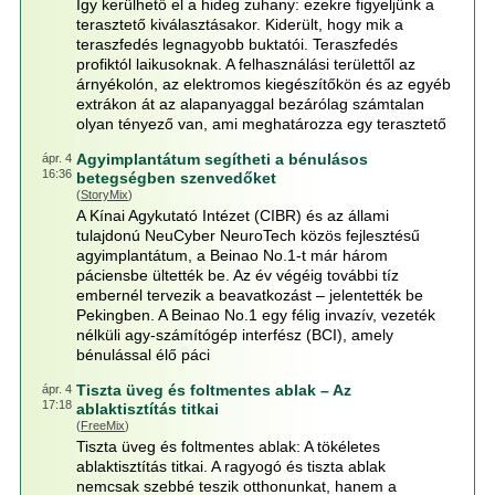
Így kerülhető el a hideg zuhany: ezekre figyeljünk a
terasztető kiválasztásakor. Kiderült, hogy mik a
teraszfedés legnagyobb buktatói. Teraszfedés
profiktól laikusoknak. A felhasználási területtől az
árnyékolón, az elektromos kiegészítőkön és az egyéb
extrákon át az alapanyaggal bezárólag számtalan
olyan tényező van, ami meghatározza egy terasztető
Agyimplantátum segítheti a bénulásos
ápr. 4
16:36
betegségben szenvedőket
(
StoryMix
)
A Kínai Agykutató Intézet (CIBR) és az állami
tulajdonú NeuCyber NeuroTech közös fejlesztésű
agyimplantátum, a Beinao No.1-t már három
páciensbe ültették be. Az év végéig további tíz
embernél tervezik a beavatkozást – jelentették be
Pekingben. A Beinao No.1 egy félig invazív, vezeték
nélküli agy-számítógép interfész (BCI), amely
bénulással élő páci
Tiszta üveg és foltmentes ablak – Az
ápr. 4
17:18
ablaktisztítás titkai
(
FreeMix
)
Tiszta üveg és foltmentes ablak: A tökéletes
ablaktisztítás titkai. A ragyogó és tiszta ablak
nemcsak szebbé teszik otthonunkat, hanem a