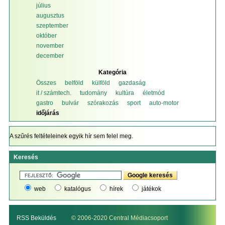
július
augusztus
szeptember
október
november
december
Kategória
Összes
belföld
külföld
gazdaság
it / számtech.
tudomány
kultúra
életmód
gastro
bulvár
szórakozás
sport
auto-motor
időjárás
A szűrés feltételeinek egyik hír sem felel meg.
Keresés
web
katalógus
hírek
játékok
RSS Beküldés
© 2006-2020 Central Médiacsoport