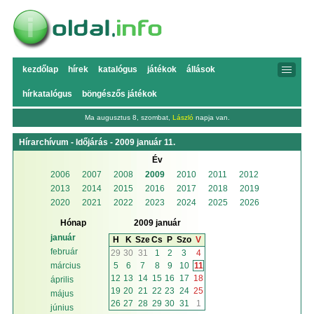
kezdőlap
hírek
katalógus
játékok
állások
hírkatalógus
böngészős játékok
Ma augusztus 8, szombat,
László
napja van.
Hírarchívum - Időjárás - 2009 január 11.
Év
2006
2007
2008
2009
2010
2011
2012
2013
2014
2015
2016
2017
2018
2019
2020
2021
2022
2023
2024
2025
2026
Hónap
2009 január
január
H
K
Sze
Cs
P
Szo
V
február
29
30
31
1
2
3
4
5
6
7
8
9
10
11
március
12
13
14
15
16
17
18
április
19
20
21
22
23
24
25
május
26
27
28
29
30
31
1
június